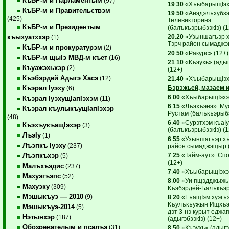
КъБР-м и Парламентым
(97)
19
.
30
«ХъыбарыщIэхэ
КъБР-м и Правительствэм
19
.
50
«Анэдэлъхубзэ
(425)
Телевикторинэ
КъБР-м и Президентым
(балъкъэрыбзэкIэ) (1
20
.
20
«Узыншагъэр х
къыхуатххэр
(1)
Тэрч район сымаджэ
КъБР-м и прокуратурэм
(2)
20
.
50
«Ракурс» (12+)
КъБР-м щыIэ МВД-м къет
(16)
21
.
10
«Къэухь» (адыг
Къуажэхьхэр
(2)
(12+)
Къэбэрдей Адыгэ Хасэ
(12)
21
.
40
«ХъыбарыщIэхэ
Бэрэжьей, мазаем и
Къэрал Iуэху
(6)
6
.
00
«ХъыбарыщIэхэр
Къэрал IуэхущIапIэхэм
(11)
6
.
15
«Лъэхъэнэ». Му
Къэрал къулыкъущIапIэхэр
Рустам (балъкъэрыбз
(48)
6
.
40
«Сурэтхэм къаI
КъэхъукъащIэхэр
(3)
(балъкъэрыбзэкIэ) (1
ЛъэIу
(1)
6
.
55
«Узыншагъэр хъ
Лъэпкъ Iуэху
(237)
район сымаджэщыр 
7
.
25
«Тайм-аут». Сп
Лъэпкъхэр
(5)
(12+)
Малъхъэдис
(237)
7
.
40
«ХъыбарыщIэхэр
Махуэгъэпс
(52)
8
.
00
«Уи пщэдджыжь 
Махуэку
(309)
Къэбэрдей-Балъкъэр!
Мэшыкъуэ — 2010
(9)
8
.
20
«ГъащIэм хуэгъ
Къулъкъужын Ищхъэ
Мэшыкъуэ-2014
(5)
дэт 3-нэ курыт еджап
Нэтынхэр
(187)
(адыгэбзэкIэ) (12+)
Обозревателым и псалъэ
(31)
8
.
50
«Къэухь» (адыгэб