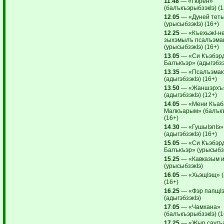
11
.
48
— «Гюрен»
(балъкъэрыбзэкIэ) (1
12
.
05
— «Дуней теты
(урысыбзэкIэ) (16+)
12
.
25
— «КъехьэкI-не
зыхэмылъ псалъэма
(урысыбзэкIэ) (16+)
13
.
05
— «Си Къэбэр
Балъкъэр» (адыгэбзэк
13
.
35
— «Псалъэмак
(адыгэбзэкIэ) (16+)
13
.
50
— «Жаншэрхъ
(адыгэбзэкIэ) (12+)
14
.
05
— «Мени Къаб
Малкъарым» (балъкъ
(16+)
14
.
30
— «ГушыIэпIэ»
(адыгэбзэкIэ) (16+)
15
.
05
— «Си Къэбэр
Балъкъэр» (урысыбзэ
15
.
25
— «Кавказым и
(урысыбзэкIэ)
16
.
05
— «ХьэщIэщ» (а
(16+)
16
.
25
— «Фэр папщI
(адыгэбзэкIэ)
17
.
05
— «Чамхана»
(балъкъэрыбзэкIэ) (1
17
.
25
— «Жыр саугъ