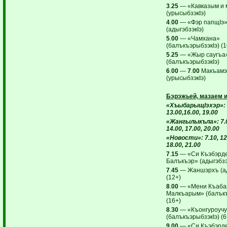
3
.
25
— «Кавказым и 
(урысыбзэкIэ)
4
.
00
— «Фэр папщIэ
(адыгэбзэкIэ)
5
.
00
— «Чамхана»
(балъкъэрыбзэкIэ) (1
5
.
25
— «Жыр саугъа
(балъкъэрыбзэкIэ)
6
.
00
—
7
.
00
Макъамэ
(урысыбзэкIэ)
Бэрэжьей, мазаем и
«ХъыбарыщIэхэр»: 7
13.00,16.00, 19.00
«Жангылыкъла»: 7.05
14.00, 17.00, 20.00
«Новости»: 7.10, 12.
18.00, 21.00
7
.
15
— «Си Къэбэрде
Балъкъэр» (адыгэбзэк
7
.
45
— Жаншэрхъ (ад
(12+)
8
.
00
— «Мени Къаба
Малкъарым» (балъкъ
(16+)
8
.
30
— «Къонгуроучу
(балъкъэрыбзэкIэ) (6
9
.
00
— «Си Къэбэрде