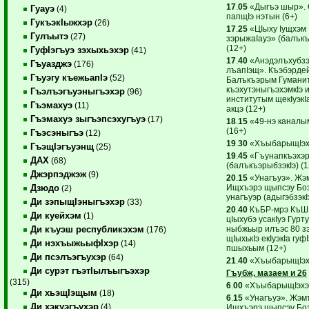
17
.
05
«Дыгъэ шыр». 
Гуауэ
(4)
папщIэ нэтын (6+)
ГукъэкIыжхэр
(26)
17
.
25
«ЦIыху Iущхэм
Гулъытэ
(27)
зэрыжаIауэ» (балъкъ
(12+)
ГуфIэгъуэ зэхыхьэхэр
(41)
17
.
40
«Анэдэлъхубзэр
Гъуазджэ
(176)
лъапIэщ». Къэбэрде
Гъуэгу къежьапIэ
(52)
Балъкъэрым Гумани
къэхутэныгъэхэмкIэ 
Гъэлъэгъуэныгъэхэр
(96)
институтым щекIуэкIа
Гъэмахуэ
(11)
акцэ (12+)
Гъэмахуэ зыгъэпсэхугъуэ
(17)
18
.
15
«49-нэ каналы
(16+)
Гъэсэныгъэ
(12)
19
.
30
«ХъыбарыщIэхэ
ГъэщIэгъуэнщ
(25)
19
.
45
«Гъунапкъэхэ
ДАХ
(68)
(балъкъэрыбзэкIэ) (1
Джэрпэджэж
(9)
20
.
15
«Унагъуэ». Жэ
Ищхъэрэ щыпсэу Боз
Дзюдо
(2)
унагъуэр (адыгэбзэкIэ
Ди зэпыщIэныгъэхэр
(33)
20
.
40
КъБР-мрэ КъШ
Ди куейхэм
(1)
цIыхубэ усакIуэ Гурт
ныбжьыр илъэс 80 з
Ди къуэш республикэхэм
(176)
щIыхькIэ екIуэкIа гуф
Ди нэхъыжьыфIхэр
(14)
пшыхьым (12+)
Ди псэлъэгъухэр
(64)
21
.
40
«ХъыбарыщIэхэ
Ди сурэт гъэтIылъыгъэхэр
Гъубж, мазаем и 26
(315)
6
.
00
«ХъыбарыщIэхэр
Ди хьэщIэщым
(18)
6
.
15
«Унагъуэ». Жэм
Ди хэкуэгъухэр
(4)
Ищхъэрэ щыпсэу Боз