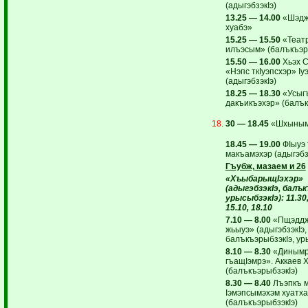
(адыгэбзэкIэ)
13.25 — 14.00
«Шэдж
хуабэ»
15.25 — 15.50
«Теат
илъэсым» (балъкъэр
15.50 — 16.00
Хьэх 
«Нэпс ткIуэпсхэр» I
(адыгэбзэкIэ)
18.25 — 18.30
«Усыг
дакъикъэхэр» (балък
30 — 18.45
«Шхыным 
18.45 — 19.00
ФIыуэ 
макъамэхэр (адыгэбз
Гъубж, мазаем и 26
«ХъыбарыщI
эхэр»
(адыгэбзэкI
э, балъ
урысыбзэкI
э): 11.30
15.10, 18.10
7.10 — 8.00
«Пщэдд
жьыуэ» (адыгэбзэкIэ,
балъкъэрыбзэкIэ, ур
8.10 — 8.30
«Динымр
гъащIэмрэ». Аккаев Х
(балъкъэрыбзэкIэ)
8.30 — 8.40
Лъэпкъ 
Iэмэпсымэхэм хуатха
(балъкъэрыбзэкIэ)