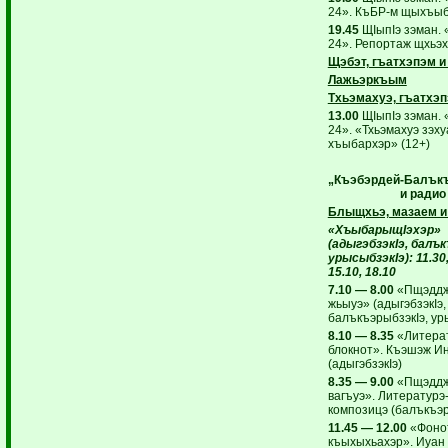
24». КъБР-м щыхъыб
19.45
ЩIыпIэ зэман. 
24». Репортаж щхьэх
Щэбэт, гъатхэпэм и
Лажьэркъым
Тхьэмахуэ, гъатхэп
13.00
ЩIыпIэ зэман. 
24». «Тхьэмахуэ зэху
хъыбархэр» (12+)
„Къэбэрдей-Балъкъ
и радио
Блыщхьэ, мазаем и
«ХъыбарыщI
эхэр»
(адыгэбзэкI
э, балъ
урысыбзэкI
э): 11.30
15.10, 18.10
7.10 — 8.00
«Пщэдд
жьыуэ» (адыгэбзэкIэ,
балъкъэрыбзэкIэ, ур
8.10 — 8.35
«Литера
блокнот». Къэшэж И
(адыгэбзэкIэ)
8.35 — 9.00
«Пщэдд
вагъуэ». Литературэ
композицэ (балъкъэр
11.45 — 12.00
«Фонот
къыхыхьахэр». Иуан 