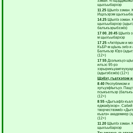
зэман. «Пщэдджыжь»
щыхъыбархэр
11
.
25
ЩIыпIэ зэман. 
Ищхъэрэм щыхъыба
14
.
25
ЩIыпIэ зэман.
щыхъыбархэр (адыгэб
балъкъэрыбзэкIэ)
17
.
00
,
20
.
45
ЩIыпIэ з
м щыхъыбархэр
17
.
25
«Актёрым и мо
КъБР-м щIыхь зиIэ и
Балъкъэр Юрэ (адыгэ
(12+)
17
.
55
Дзэлыкъуэ щI
илъэс 95-рэ
зэрырикъуамтеухуа
(адыгэбзэкIэ) (12+)
Щэбэт, гъатхэпэм и
8
.
40
Республикэм и
хугъуэфIыгъуэ. Пащ
псыкъелъэр (балъкъ
(12+)
8
.
55
«ДыгъафIэ къал
еджакIуэхэр». Сабий
творчествэмкIэ «Дыг
къалэ» академиер (ад
(12+)
11
.
20
ЩIыпIэ зэман. 
щыхъыбархэр
Тхьэмахуэ, гъатхэп