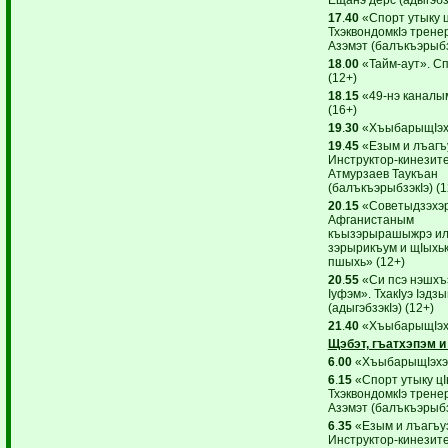
17
.
40
«Спорт утыку ц
ТхэквондомкIэ трене
Азэмэт (балъкъэрыбзэ
18
.
00
«Тайм-аут». С
(12+)
18
.
15
«49-нэ каналы
(16+)
19
.
30
«ХъыбарыщIэхэ
19
.
45
«Езым и лъагъ
Инструктор-кинезит
Атмурзаев Таукъан
(балъкъэрыбзэкIэ) (1
20
.
15
«Советыдзэхэ
Афганистаным
къызэрырашыжрэ ил
зэрырикъум и щIыхькI
пшыхь» (12+)
20
.
55
«Си псэ нэшхъ
Iуфэм». ТхакIуэ Iэдз
(адыгэбзэкIэ) (12+)
21
.
40
«ХъыбарыщIэхэ
Щэбэт, гъатхэпэм и
6
.
00
«ХъыбарыщIэхэр
6
.
15
«Спорт утыку цI
ТхэквондомкIэ трене
Азэмэт (балъкъэрыбзэ
6
.
35
«Езым и лъагъу
Инструктор-кинезит