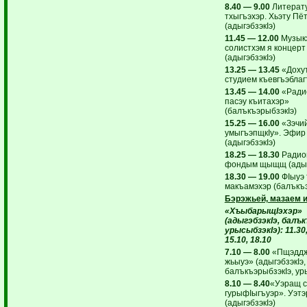
8.40 — 9.00
Литерат
тхыгъэхэр. Хьэту Пё
(адыгэбзэкIэ)
11.45 — 12.00
Музыкэ
солистхэм я концерт
(адыгэбзэкIэ)
13.25 — 13.45
«Доху
студием къевгъэблаг
13.45 — 14.00
«Ради
пасэу къитахэр»
(балъкъэрыбзэкIэ)
15.25 — 16.00
«Зэчий
умыгъэпщкIу». Эфир
(адыгэбзэкIэ)
18.25 — 18.30
Радио
фондым щыщщ (адыгэ
18.30 — 19.00
ФIыуэ 
макъамэхэр (балъкъэ
Бэрэжьей, мазаем и
«ХъыбарыщIэхэр»
(адыгэбзэкIэ, балък
урысыбзэкIэ): 11.30,
15.10, 18.10
7.10 — 8.00
«Пщэдд
жьыуэ» (адыгэбзэкIэ,
балъкъэрыбзэкIэ, ур
8.10 — 8.40
«Уэращ с
гурыфIыгъуэр». Уэтэ
(адыгэбзэкIэ)