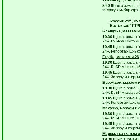
8
.
40
ЩIыпIэ зэман. «
зэхуаку хъыбархэр»
„Россия 24“ „Къ
Балъкъэр“ ГТРК
Блыщхьэ, мазаем и
19.30
ЩIыпIэ зэман. 
24». КъБР-м щыхъыб
19.45
ЩIыпIэ зэман. 
24». Репортаж щхьэх
Гъубж, мазаем и 26
19.30
ЩIыпIэ зэман. 
24». КъБР-м щыхъыб
19.45
ЩIыпIэ зэман. 
24». Зи чэзу интервь
Бэрэжьей, мазаем и
19.30
ЩIыпIэ зэман.
24». КъБР-м щыхъыб
19.45
ЩIыпIэ зэман. 
24». Репортаж щхьэх
Махуэку, мазаем и 
19.30
ЩIыпIэ зэман. 
24». КъБР-м щыхъыб
19.45
ЩIыпIэ зэман. 
24». Зи чэзу интервь
Мэрем, гъатхэпэм и
19.30
ЩIыпIэ зэман. 