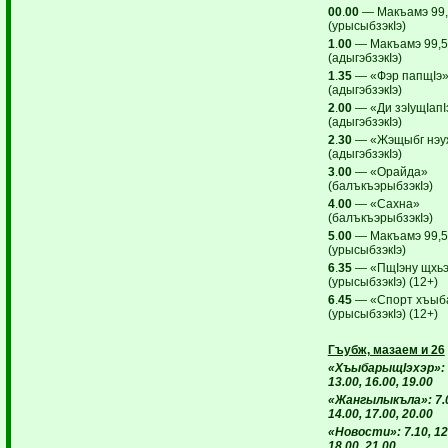
00
.
00
— Макъамэ 99
(урысыбзэкIэ)
1
.
00
— Макъамэ 99,
(адыгэбзэкIэ)
1
.
35
— «Фэр папщIэ
(адыгэбзэкIэ)
2
.
00
— «Ди зэIущIапI
(адыгэбзэкIэ)
2
.
30
— «Жэщыбг нэу
(адыгэбзэкIэ)
3
.
00
— «Орайда»
(балъкъэрыбзэкIэ)
4
.
00
— «Сахна»
(балъкъэрыбзэкIэ)
5
.
00
— Макъамэ 99,
(урысыбзэкIэ)
6
.
35
— «ПщIэну щхь
(урысыбзэкIэ) (12+)
6
.
45
— «Спорт хъыб
(урысыбзэкIэ) (12+)
Гъубж, мазаем и 26
«ХъыбарыщIэхэр»: 7
13.00, 16.00, 19.00
«Жангылыкъла»: 7.05
14.00, 17.00, 20.00
«Новости»: 7.10, 12.
18.00, 21.00