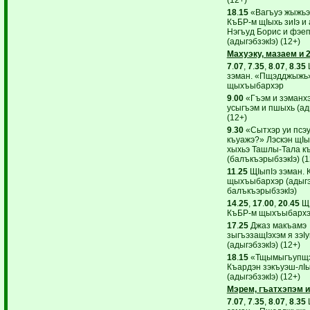
18
.
15
«Вагъуэ жыжьэх
КъБР-м щIыхь зиIэ и
Нэгъуд Борис и фэе
(адыгэбзэкIэ) (12+)
Махуэку, мазаем и 
7
.
07
,
7
.
35
,
8
.
07
,
8
.
35
зэман. «Пщэдджыжь»
щыхъыбархэр
9
.
00
«Гъэм и зэманхэ
усыгъэм и пшыхь (ад
(12+)
9
.
30
«Сытхэр уи псэук
къуажэ?» Лэскэн щI
хыхьэ Ташлы-Тала к
(балъкъэрыбзэкIэ) (1
11
.
25
ЩIыпIэ зэман. 
щыхъыбархэр (адыгэб
балъкъэрыбзэкIэ)
14
.
25
,
17
.
00
,
20
.
45
ЩI
КъБР-м щыхъыбарх
17
.
25
Джаз макъамэ
зыгъэзащIэхэм я зэIу
(адыгэбзэкIэ) (12+)
18
.
15
«Тщымыгъупщэ
Къардэн зэкъуэш-лI
(адыгэбзэкIэ) (12+)
Мэрем, гъатхэпэм и
7
.
07
,
7
.
35
,
8
.
07
,
8
.
35