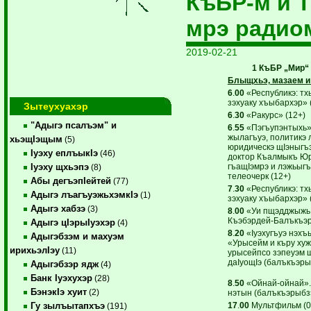
КъБР-м и Т
мрэ радио
2019-02-21
1 КъБР „Мир“
Блыщхьэ, мазаем и
6
.
00
«Республикэ: тх
зэхуаку хъыбархэр» 
Зытеухуахэр
6
.
30
«Ракурс» (12+)
"Адыгэ псалъэм" и
6
.
55
«Пэгъупэнтыхь»
жылагъуэ, политикэ л
хьэщIэщым
(5)
юридическэ щIэныгъ
Iуэху еплъыкIэ
(46)
доктор Къалмыкъ Юр
гъащIэмрэ и лэжьыгъ
Iуэху щхьэпэ
(8)
телеочерк (12+)
Абы дегъэпIейтей
(77)
7
.
30
«Республикэ: тх
Адыгэ лъагъуэжьхэмкIэ
(1)
зэхуаку хъыбархэр» 
Адыгэ хабзэ
(3)
8
.
00
«Уи пщэдджыжь 
Къэбэрдей-Балъкъэр!
Адыгэ цIэрыIуэхэр
(4)
8
.
20
«Iуэхугъуэ нэхъ
Адыгэбзэм и махуэм
«Урысейм и къру хуж
ирихьэлIэу
(11)
урысейпсо зэпеуэм 
даIуощIэ (балъкъэрыб
Адыгэбзэр ядж
(4)
Банк Iуэхухэр
(28)
8
.
50
«Ойнай-ойнай».
БэнэкIэ хуит
(2)
нэтын (балъкъэрыбзэ
17
.
00
Мультфильм (0
Гу зылъытапхъэ
(191)