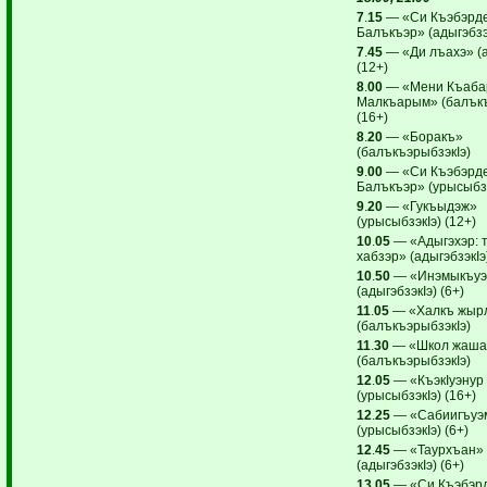
7
.
15
— «Си Къэбэрде
Балъкъэр» (адыгэбзэк
7
.
45
— «Ди лъахэ» (а
(12+)
8
.
00
— «Мени Къаба
Малкъарым» (балъкъ
(16+)
8
.
20
— «Боракъ»
(балъкъэрыбзэкIэ)
9
.
00
— «Си Къэбэрде
Балъкъэр» (урысыбзэ
9
.
20
— «Гукъыдэж»
(урысыбзэкIэ) (12+)
10
.
05
— «Адыгэхэр: 
хабзэр» (адыгэбзэкIэ
10
.
50
— «Инэмыкъуэ
(адыгэбзэкIэ) (6+)
11
.
05
— «Халкъ жыр
(балъкъэрыбзэкIэ)
11
.
30
— «Школ жаша
(балъкъэрыбзэкIэ)
12
.
05
— «КъэкIуэнур
(урысыбзэкIэ) (16+)
12
.
25
— «Сабиигъуэм
(урысыбзэкIэ) (6+)
12
.
45
— «Таурхъан»
(адыгэбзэкIэ) (6+)
13
.
05
— «Си Къэбэр