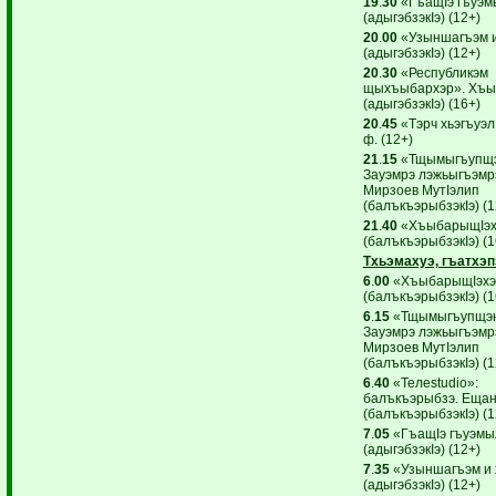
19
.
30
«ГъащIэ гъуэм
(адыгэбзэкIэ) (12+)
20
.
00
«Узыншагъэм и
(адыгэбзэкIэ) (12+)
20
.
30
«Республикэм
щыхъыбархэр». Хъы
(адыгэбзэкIэ) (16+)
20
.
45
«Тэрч хьэгъуэлI
ф. (12+)
21
.
15
«Тщымыгъупщэ
Зауэмрэ лэжьыгъэмр
Мирзоев МутIэлип
(балъкъэрыбзэкIэ) (1
21
.
40
«ХъыбарыщIэх
(балъкъэрыбзэкIэ) (1
Тхьэмахуэ, гъатхэп
6
.
00
«ХъыбарыщIэхэ
(балъкъэрыбзэкIэ) (1
6
.
15
«Тщымыгъупщэн
Зауэмрэ лэжьыгъэмр
Мирзоев МутIэлип
(балъкъэрыбзэкIэ) (1
6
.
40
«Teлеstudio»:
балъкъэрыбзэ. Ещан
(балъкъэрыбзэкIэ) (1
7
.
05
«ГъащIэ гъуэмы
(адыгэбзэкIэ) (12+)
7
.
35
«Узыншагъэм и 
(адыгэбзэкIэ) (12+)