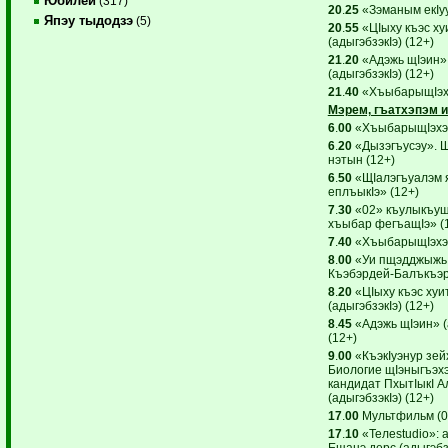
Юбилей
(317)
20
.
25
«Зэманым екIуу
Япэу тыдодзэ
(5)
20
.
55
«ЦIыху къэс х
(адыгэбзэкIэ) (12+)
21
.
20
«Адэжь щIэин»
(адыгэбзэкIэ) (12+)
21
.
40
«ХъыбарыщIэхэ
Мэрем, гъатхэпэм и
6
.
00
«ХъыбарыщIэхэр
6
.
20
«Дызэгъусэу». Щ
нэтын (12+)
6
.
50
«ЩIалэгъуалэм я
еплъыкIэ» (12+)
7
.
30
«02» къулыкъущ
хъыбар фегъащIэ» (
7
.
40
«ХъыбарыщIэхэр
8
.
00
«Уи пщэдджыжь 
Къэбэрдей-Балъкъэр!
8
.
20
«ЦIыху къэс ху
(адыгэбзэкIэ) (12+)
8
.
45
«Адэжь щIэин» (
(12+)
9
.
00
«КъэкIуэнур зей
Биологие щIэныгъэх
кандидат ПхытIыкI А
(адыгэбзэкIэ) (12+)
17
.
00
Мультфильм (0
17
.
10
«Teлеstudio»: а
Ещанэ дерс (адыгэбзэ