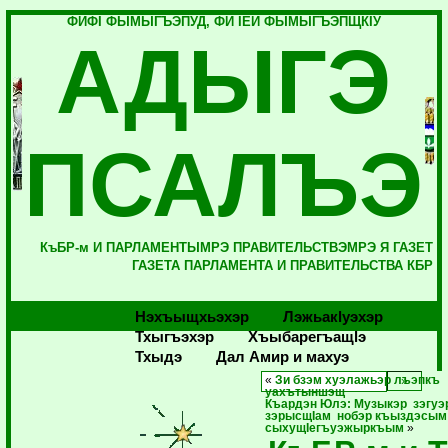
ФИФI ФЫМЫГЪЭПУД, ФИ IЕЙ ФЫМЫГЪЭПЩКIУ
АДЫГЭ
ПСАЛЪЭ
КъБР-м И ПАРЛАМЕНТЫМРЭ ПРАВИТЕЛЬСТВЭМРЭ Я ГАЗЕТ
ГАЗЕТА ПАРЛАМЕНТА И ПРАВИТЕЛЬСТВА КБР
Нэхъыщхьэхэр
Лэжьакlуэхэр
Тхыгъэхэр
Хъыбарегъащlэ
Тхыдэ
Дал Амир и махуэ
«
Зи бзэм хуэлажьэр лъэпкъ
уахътыншэщ
Къардэн Юлэ: Музыкэр зэгуэ
зэрысщIам нобэр къыздэсы
сыхущIегъуэжыркъым
»