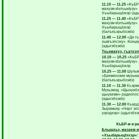
11.10 — 11.25
«КъБР:
махуэм кIэлъыкIуэу».
ХъыбарыщIэхэр (адыг
11.25 — 11.40
«КъБР:
махуэм кIэлъыкIуэу».
ХъыбарыщIэхэр
(балъкъэрыбзэкIэ)
11.40 — 12.00
«Ди гъ
зывгъэпсэху». Конце
(адыгэбзэкIэ)
Тхьэмахуэ, гъатхэп
10.10 — 10.25
«КъБР:
махуэм кIэлъыкIуэу».
ХъыбарыщIэхэр
10.25 — 11.00
Шульжи
«Бременские музык
(балъкъэрыбзэкIэ)
11.10 — 11.30
Къэрм
Мухьэмэд. «Щыхуабэ
щыуаеми» радиопос
(адыгэбзэкIэ)
11.30 — 12.00
Къард
Зырамыку. «Нарт эп
уэрэдхэр» (адыгэбзэк
КъБР-м и р
Блыщхьэ, мазаем и
«ХъыбарыщIэхэр»: 7