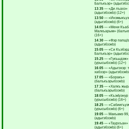
Балъкъэр» (адыгэбзэк
13
.
35
— «Ди лъахэ»
(адыгэбзэкIэ) (12+)
13
.
50
— «Инэмыкъуэ
(адыгэбзэкIэ) (6+)
14
.
05
— «Мени Къаб
Малкъарым» (балъкъ
(16+)
14
.
30
— «Фэр папщI
(адыгэбзэкIэ)
15
.
05
— «Си Къэбэр
Балъкъэр» (адыгэбзэк
15
.
25
— «Гукъыдэж»
(урысыбзэкIэ) (12+)
16
.
05
— «Адыгэхэр: 
хабзэр» (адыгэбзэкIэ
17
.
05
— «Боракъ»
(балъкъэрыбзэкIэ)
17
.
35
— «Халкъ жыр
(балъкъэрыбзэкIэ)
18
.
05
— «КъэкIуэнур
(урысыбзэкIэ) (16+)
18
.
25
— «Сабиигъуэм
(урысыбзэкIэ) (6+)
19
.
05
— Макъамэ 99
(адыгэбзэкIэ)
19
.
45
— «Таурхъан»
(адыгэбзэкIэ) (6+)