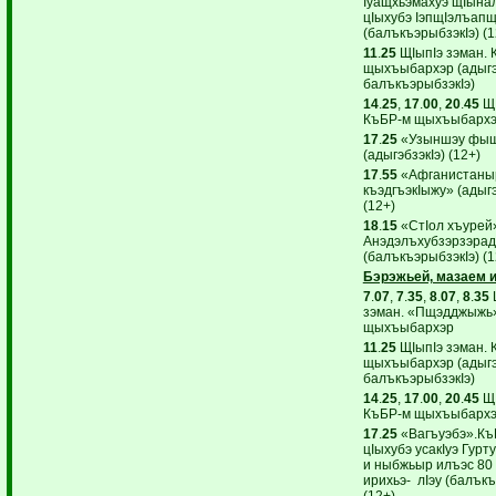
Iуащхьэмахуэ щIына
цIыхубэ IэпщIэлъапщ
(балъкъэрыбзэкIэ) (1
11
.
25
ЩIыпIэ зэман. 
щыхъыбархэр (адыгэб
балъкъэрыбзэкIэ)
14
.
25
,
17
.
00
,
20
.
45
ЩI
КъБР-м щыхъыбарх
17
.
25
«Узыншэу фы
(адыгэбзэкIэ) (12+)
17
.
55
«Афганистаныр
къэдгъэкIыжу» (адыгэ
(12+)
18
.
15
«СтIол хъурей
Анэдэлъхубзэрзэра
(балъкъэрыбзэкIэ) (1
Бэрэжьей, мазаем и
7
.
07
,
7
.
35
,
8
.
07
,
8
.
35
зэман. «Пщэдджыжь»
щыхъыбархэр
11
.
25
ЩIыпIэ зэман. 
щыхъыбархэр (адыгэб
балъкъэрыбзэкIэ)
14
.
25
,
17
.
00
,
20
.
45
ЩI
КъБР-м щыхъыбарх
17
.
25
«Вагъуэбэ».Къ
цIыхубэ усакIуэ Гур
и ныбжьыр илъэс 80
ирихьэ- лIэу (балъкъ
(12+)