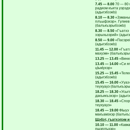
7.45 — 8.00
70 — 80 
радиом къита уэрэд
(адыгэбзэкIэ)
8.10 — 8.30
«Зэманы
плъыфэхэр». Гулиев
(балъкъэрыбзэкIэ)
8.30 — 8.50
«Гъатхэ
зэрыхьзэрий» (адыгэ
8.50 — 9.00
«Пасэре
(адыгэбзэкIэ)
11.45 — 12.00
«Гъатх
махуэм» (балъкъэрыб
13.25 — 13.45
«Вини
13.45 — 14.00
«Си я
цIыкIухэр»
15.25 — 15.45
«Теле
(адыгэбзэкIэ)
15.45 — 16.00
«Ууаз
теухуауэ (балъкъэры
18.25 — 18.30
«Усыг
дакъикъэхэр» (адыгэб
18.30 — 18.45
«Спор
теухуауэ»
18.45 — 19.00
ФIыуэ 
макъамэхэр (балъкъэ
Щэбэт, гъатхэпэм и
10.10 — 11.00
«Кавка
пшэплъхэр»