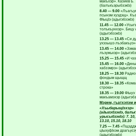
макъхэр». Казиев Б.
(балъкъэрыбзэкIэ)
8.40 — 9.00
«Лъагъу
псынэм хуэдэщ». Къ
ФIыцIэ (адыгэбзэкIэ)
11.45 — 12.00
«Усыгъ
толъкъунхэр». Бицу
(адыгэбзэкIэ)
13.25 — 13.45
«Си д
ухэзышэ лъэбакъуэ»
13.45 — 14.00
«Зэма
лъэужьхэр» (адыгэбзэ
15.25 — 15.45
«И чэ
15.45 — 16.00
«Дины
хабзэмрэ» (адыгэбзэк
18.25 — 18.30
Радио
фондым щыщщ
18.30 — 18.35
«Кома
строка»
18.35 — 19.00
ФIыуэ 
макъамэхэр (адыгэбз
Мэрем, гъатхэпэм и
«ХъыбарыщIэхэр»
(адыгэбзэкIэ, балък
урысыбзэкIэ): 7. 10, 
13.10, 15.10, 18.10
7.25 — 7.45
«Пщэдд
цIыхуфIхэм драгъусэ
(адыгэбзэкIэ)