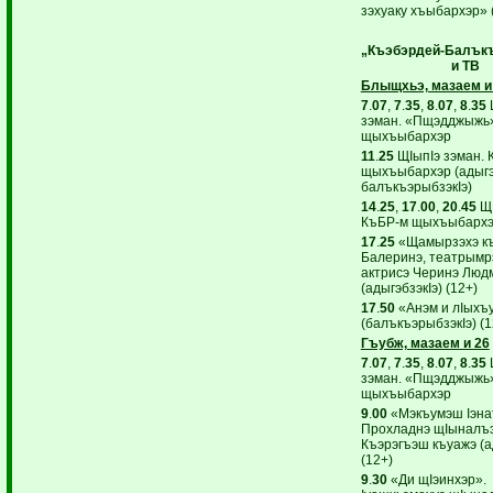
зэхуаку хъыбархэр» 
„Къэбэрдей-Балъкъ
и ТВ
Блыщхьэ, мазаем и
7
.
07
,
7
.
35
,
8
.
07
,
8
.
35
зэман. «Пщэдджыжь»
щыхъыбархэр
11
.
25
ЩIыпIэ зэман. 
щыхъыбархэр (адыгэб
балъкъэрыбзэкIэ)
14
.
25
,
17
.
00
,
20
.
45
ЩI
КъБР-м щыхъыбарх
17
.
25
«Щамырзэхэ къ
Балеринэ, театрымр
актрисэ Черинэ Люд
(адыгэбзэкIэ) (12+)
17
.
50
«Анэм и лIыхъ
(балъкъэрыбзэкIэ) (1
Гъубж, мазаем и 26
7
.
07
,
7
.
35
,
8
.
07
,
8
.
35
зэман. «Пщэдджыжь»
щыхъыбархэр
9
.
00
«Мэкъумэш Iэнат
Прохладнэ щIыналъэ
Къэрэгъэш къуажэ (а
(12+)
9
.
30
«Ди щIэинхэр».