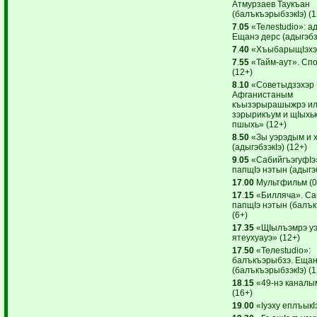
Атмурзаев Таукъан
(балъкъэрыбзэкIэ) (1
7
.
05
«Teлеstudio»: ад
Ещанэ дерс (адыгэбзэ
7
.
40
«ХъыбарыщIэхэр
7
.
55
«Тайм-аут». Сп
(12+)
8
.
10
«Советыдзэхэр
Афганистаным
къызэрырашыжрэ ил
зэрырикъум и щIыхькI
пшыхь» (12+)
8
.
50
«Зы уэрэдым и 
(адыгэбзэкIэ) (12+)
9
.
05
«СабийгъэгуфIэ
папщIэ нэтын (адыгэб
17
.
00
Мультфильм (0
17
.
15
«Билляча». Са
папщIэ нэтын (балък
(6+)
17
.
35
«ЩIылъэмрэ уэ
ятеухуауэ» (12+)
17
.
50
«Teлеstudio»:
балъкъэрыбзэ. Ещан
(балъкъэрыбзэкIэ) (1
18
.
15
«49-нэ каналы
(16+)
19
.
00
«Iуэху еплъыкI