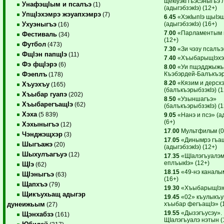
щекIуэкI гъэсэныгъэ
УнафэщIым и псалъэ
(1)
(адыгэбзэкIэ) (12+)
УпщIэхэмрэ жэуапхэмрэ
(7)
6
.
45
«ХэкIыпIэ щыIэ
(адыгэбзэкIэ) (16+)
Ухуэныгъэ
(16)
7
.
00
«Парламентым и
Фестиваль
(34)
(12+)
Футбол
(473)
7
.
30
«Зи чэзу псалъэ
ФщIэн папщIэ
(11)
7
.
40
«ХъыбарыщIэхэр
Фэ фщIэрэ
(6)
8
.
00
«Уи пщэдджыжь 
Къэбэрдей-Балъкъэр!
Фэеплъ
(178)
8
.
20
«Кязим и дерсх
Хъуэхъу
(165)
(балъкъэрыбзэкIэ) (1
Хъыбар гуапэ
(202)
8
.
50
«Узыншагъэ»
ХъыбарегъащIэ
(62)
(балъкъэрыбзэкIэ) (1
Хэха
(5 839)
9
.
05
«Нанэ и псэ» (ад
(6+)
Хэхыныгъэ
(12)
17
.
00
Мультфильм (0
Чэнджэщхэр
(3)
17
.
05
«Динымрэ гъа
Шыгъажэ
(20)
(адыгэбзэкIэ) (12+)
Шыхулъагъуэ
(12)
17
.
35
«ЩIалэгъуалэм 
еплъыкIэ» (12+)
ЩIэ
(62)
18
.
15
«49-нэ каналы
ЩIэныгъэ
(63)
(16+)
Щапхъэ
(79)
19
.
30
«ХъыбарыщIэхэ
Щикъухьащ адыгэр
19
.
45
«02» къулыкъу
хъыбар фегъащIэ» (
дунеижьым
(27)
19
.
55
«Дызэгъусэу».
Щэнхабзэ
(161)
ЩIалэгъуалэ нэтын (