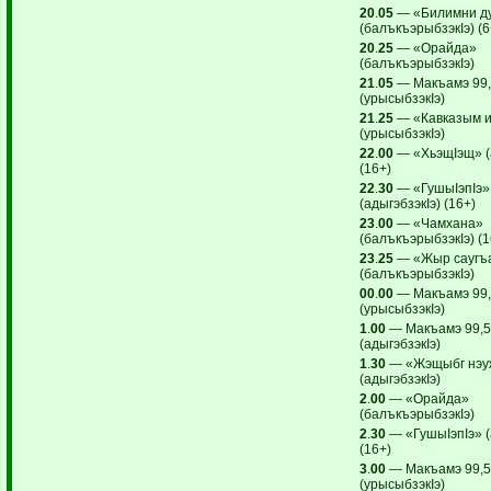
20
.
05
— «Билимни д
(балъкъэрыбзэкIэ) (6
20
.
25
— «Орайда»
(балъкъэрыбзэкIэ)
21
.
05
— Макъамэ 99
(урысыбзэкIэ)
21
.
25
— «Кавказым и
(урысыбзэкIэ)
22
.
00
— «ХьэщIэщ» (а
(16+)
22
.
30
— «ГушыIэпIэ»
(адыгэбзэкIэ) (16+)
23
.
00
— «Чамхана»
(балъкъэрыбзэкIэ) (1
23
.
25
— «Жыр саугъ
(балъкъэрыбзэкIэ)
00
.
00
— Макъамэ 99
(урысыбзэкIэ)
1
.
00
— Макъамэ 99,
(адыгэбзэкIэ)
1
.
30
— «Жэщыбг нэу
(адыгэбзэкIэ)
2
.
00
— «Орайда»
(балъкъэрыбзэкIэ)
2
.
30
— «ГушыIэпIэ» (
(16+)
3
.
00
— Макъамэ 99,
(урысыбзэкIэ)