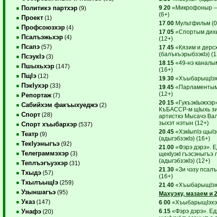
9
.
20
«Микрофоныр —
Политикэ партхэр
(9)
(6+)
Проект
(1)
17
.
00
Мультфильм (0
Профсоюзхэр
(4)
17
.
05
«Спортым дихь
Псалъэжьхэр
(4)
(12+)
Псапэ
(57)
17
.
45
«Кязим и дерс
(балъкъэрыбзэкIэ) (1
ПсэукIэ
(3)
18
.
15
«49-нэ каналы
Пшыхьхэр
(147)
(16+)
ПщIэ
(12)
19
.
30
«ХъыбарыщIэхэ
ПэкIухэр
(33)
19
.
45
«Парламентым 
(12+)
Репортаж
(7)
20
.
15
«ГукъэкIыжхэр»
Сабийхэм факъыхуеджэ
(2)
КъБАССР-м щIыхь зи
Спорт
(28)
артисткэ Мысачэ Ва
зыхэт нэтын (12+)
Спорт хъыбархэр
(537)
20
.
45
«ХэкIыпIэ щыI
Театр
(9)
(адыгэбзэкIэ) (16+)
ТекIуэныгъэ
(92)
21
.
00
«Фэрэ дэрэ». Е
Телеграммэхэр
(3)
щекIуэкI гъэсэныгъэ
(адыгэбзэкIэ) (12+)
Теплъэгъуэхэр
(31)
21
.
30
«Зи чэзу псал
Тхыдэ
(57)
(16+)
ТхылъыщIэ
(259)
21
.
40
«ХъыбарыщIэхэ
Узыншагъэ
(95)
Махуэку, мазаем и 
Указ
(147)
6
.
00
«ХъыбарыщIэхэр
6
.
15
«Фэрэ дэрэ». Ед
Унафэ
(20)