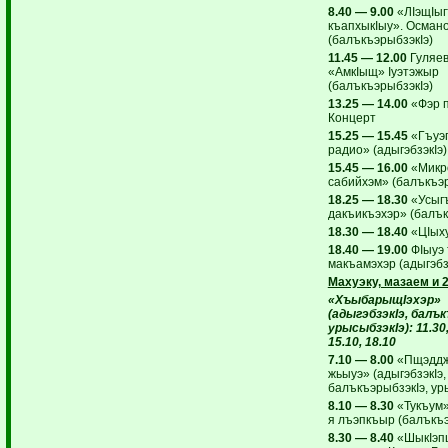
8.40 — 9.00
«ЛIэщIыг
къапхыкIыу». Османо
(балъкъэрыбзэкIэ)
11.45 — 12.00
Гуляе
«АмкIыщ» Iуэтэжыр
(балъкъэрыбзэкIэ)
13.25 — 14.00
«Фэр п
Концерт
15.25 — 15.45
«Гъуэг
радио» (адыгэбзэкIэ)
15.45 — 16.00
«Микр
сабийхэм» (балъкъэр
18.25 — 18.30
«Усыг
дакъикъэхэр» (балък
18.30 — 18.40
«ЦIыху
18.40 — 19.00
ФIыуэ 
макъамэхэр (адыгэбз
Махуэку, мазаем и 
«ХъыбарыщIэхэр»
(адыгэбзэкIэ, балък
урысыбзэкIэ): 11.30,
15.10, 18.10
7.10 — 8.00
«Пщэдд
жьыуэ» (адыгэбзэкIэ,
балъкъэрыбзэкIэ, ур
8.10 — 8.30
«Тукъум»
я лъэпкъыр (балъкъэ
8.30 — 8.40
«ШыкIэп