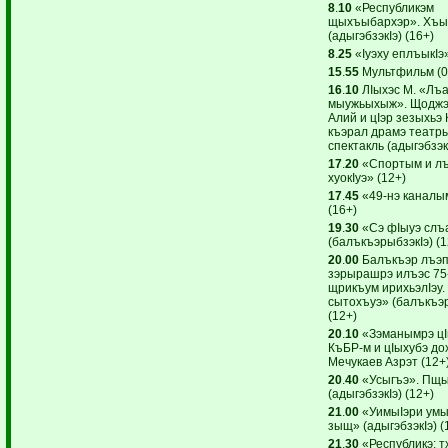
8
.
10
«Республикэм
щыхъыбархэр». Хъы
(адыгэбзэкIэ) (16+)
8
.
25
«Iуэху еплъыкIэ»
15
.
55
Мультфильм (0
16
.
10
ЛIыхэс М. «Лъ
мыужьыхыж». Щоджэ
Алий и цIэр зезыхьэ
къэрал драмэ театр
спектакль (адыгэбзэкI
17
.
20
«Спортым и лъ
хуокIуэ» (12+)
17
.
45
«49-нэ каналы
(16+)
19
.
30
«Сэ фIыуэ слъа
(балъкъэрыбзэкIэ) (1
20
.
00
Балъкъэр лъэп
зэрырашрэ илъэс 75
щрикъум ирихьэлIэу
сытохъуэ» (балъкъэр
(12+)
20
.
10
«Зэманымрэ цI
КъБР-м и цIыхубэ до
Мечукаев Азрэт (12+
20
.
40
«Усыгъэ». Пщы
(адыгэбзэкIэ) (12+)
21
.
00
«УимыIэри ум
зыщ» (адыгэбзэкIэ) (
21
.
30
«Республикэ: т