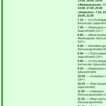
13.00, 16.00, 19.00
«Жангылыкъла»: 7.05
14.00, 17.00, 20.00
«Новости»: 7.10, 12.
18.00, 21.00
7
.
15
— «Си Къэбэрде
Балъкъэр» (адыгэбзэк
7
.
45
— «Жаншэрхъ»
(адыгэбзэкIэ) (12+)
8
.
00
— «Мени Къаба
Малкъарым» (балъкъ
(16+)
8
.
20
— «Билимни ду
(балъкъэрыбзэкIэ) (6
8
.
40
— « Псалъэмакъ
(адыгэбзэкIэ) (16+)
9
.
00
— «Си Къэбэрде
Балъкъэр» (урысыбзэ
9
.
25
— «Кавказым и 
(урысыбзэкIэ)
10
.
05
— «ХьэщIэщ» (а
(16+)
10
.
25
— «Фэр папщI
(адыгэбзэкIэ)
11
.
05
— «Чамхана»
(балъкъэрыбзэкIэ) (1
11
.
25
— «Жыр саугъ
(балъкъэрыбзэкIэ)