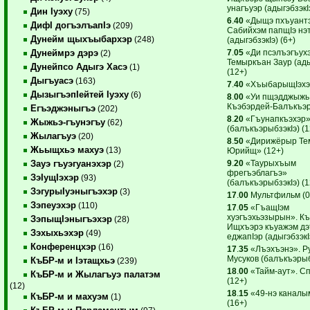
унагъуэр (адыгэбзэкIэ
Дин Iуэху
(75)
6
.
40
«Дыщэ пхъуантэ
ДифI догъэлъапIэ
(209)
Сабийхэм папщIэ нэ
Дунейм щыхъыбархэр
(248)
(адыгэбзэкIэ) (6+)
7
.
05
«Ди псэлъэгъухэ
Дунеймрэ дэрэ
(2)
Темыркъан Заур (ады
Дунейпсо Адыгэ Хасэ
(1)
(12+)
Дыгъуасэ
(163)
7
.
40
«ХъыбарыщIэхэр
ДызыгъэпIейтей Iуэху
(6)
8
.
00
«Уи пщэдджыжь 
Къэбэрдей-Балъкъэр!
Егъэджэныгъэ
(202)
8
.
20
«Гъунапкъэхэр
Жыжьэ-гъунэгъу
(62)
(балъкъэрыбзэкIэ) (1
Жылагъуэ
(20)
8
.
50
«Дирижёрыр Те
Жьыщхьэ махуэ
(13)
Юрийщ» (12+)
9
.
20
«Таурыхъым
Зауэ гъуэгуанэхэр
(2)
фрегъэблагъэ»
ЗэIущIэхэр
(93)
(балъкъэрыбзэкIэ) (1
ЗэгурыIуэныгъэхэр
(3)
17
.
00
Мультфильм (0
Зэпеуэхэр
(110)
17
.
05
«ГъащIэм
хуэгъэхьэзырын». К
ЗэпыщIэныгъэхэр
(28)
Ищхъэрэ къуажэм дэт
Зэхыхьэхэр
(49)
еджапIэр (адыгэбзэкI
Конференцхэр
(16)
17
.
35
«Лъэхъэнэ». Р
Мусуков (балъкъэрыбз
КъБР-м и Iэтащхьэ
(239)
18
.
00
«Тайм-аут». С
КъБР-м и Жылагъуэ палатэм
(12+)
(12)
18
.
15
«49-нэ каналы
КъБР-м и махуэм
(1)
(16+)