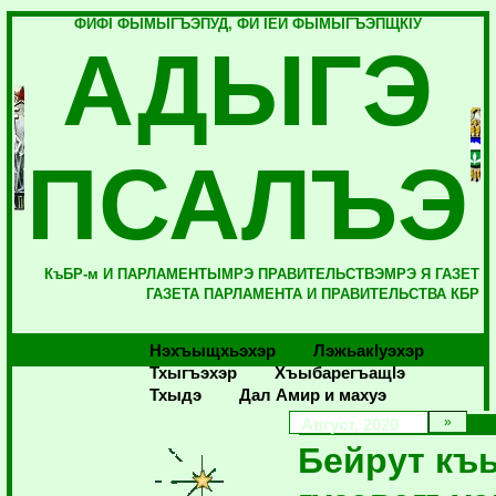
ФИФI ФЫМЫГЪЭПУД, ФИ IЕЙ ФЫМЫГЪЭПЩКIУ
АДЫГЭ
ПСАЛЪЭ
КъБР-м И ПАРЛАМЕНТЫМРЭ ПРАВИТЕЛЬСТВЭМРЭ Я ГАЗЕТ
ГАЗЕТА ПАРЛАМЕНТА И ПРАВИТЕЛЬСТВА КБР
Нэхъыщхьэхэр
Лэжьакlуэхэр
Тхыгъэхэр
Хъыбарегъащlэ
Тхыдэ
Дал Амир и махуэ
Август, 2020
Бейрут к