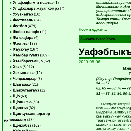
УнафэщIым и псалъэ
щызэригъэгъуэтащ
(1)
Мечниковым и цIэр
УпщIэхэмрэ жэуапхэмрэ
(7)
университетым «Г
Ухуэныгъэ
(16)
эндокринология» п
Тамарэ хэтщ Урысе
Фестиваль
(34)
ассоциацэм.
Футбол
(479)
Псоми еджэн…
ФщIэн папщIэ
(11)
Фэ фщIэрэ
(6)
Зыхыхьэхэр:
Хэха
Фэеплъ
(183)
Уафэбгыкъ
Хъуэхъу
(167)
Хъыбар гуапэ
(209)
ХъыбарегъащIэ
(62)
2020-08-06
Хэха
(5 912)
Мэш
Хэхыныгъэ
(12)
Т
Чэнджэщхэр
(3)
(КIэухыр.
ПэщIэдзэр
54 — 57,
Шыгъажэ
(21)
62, 65 — 68, 70 — 72,
Шыхулъагъуэ
(12)
81 — 83, 85, 86, 90-
ЩIэ
(63)
ЩIэныгъэ
(63)
… Хьэжджэт-Джэрий 
Щапхъэ
(82)
цIэм — «мазэгъуэ ну
мыдрейм бампIэ уз х
Щикъухьащ адыгэр
къызыкъуихыу хуежь
дунеижьым
(27)
трагъэIукIри, ягъэкI
къажриIат кърым-тэт
Щэнхабзэ
(162)
зекIуэ ихьэу зызып