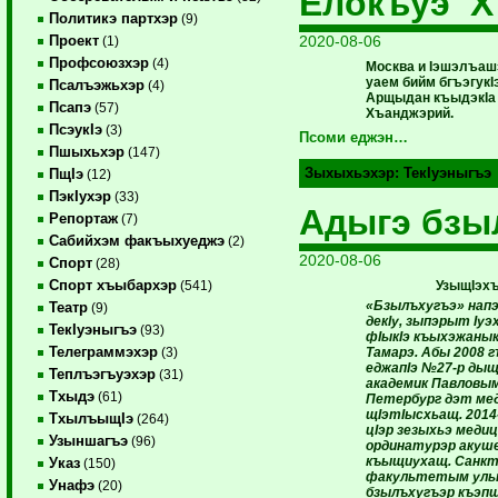
Елокъуэ Х
Политикэ партхэр
(9)
2020-08-06
Проект
(1)
Профсоюзхэр
(4)
Москва и Iэшэлъаш
уаем бийм бгъэгук
Псалъэжьхэр
(4)
Арщыдан къыдэкIа
Псапэ
(57)
Хъанджэрий.
ПсэукIэ
(3)
Псоми еджэн…
Пшыхьхэр
(147)
Зыхыхьэхэр:
ТекIуэныгъэ
ПщIэ
(12)
ПэкIухэр
(33)
Адыгэ бзы
Репортаж
(7)
Сабийхэм факъыхуеджэ
(2)
2020-08-06
Спорт
(28)
Спорт хъыбархэр
УзыщIэх
(541)
«Бзылъхугъэ» напэ
Театр
(9)
декIу, зыпэрыт Iу
ТекIуэныгъэ
(93)
фIыкIэ къыхэжаны
Телеграммэхэр
Тамарэ. Абы 2008 
(3)
еджапIэ №27-р дыщ
Теплъэгъуэхэр
(31)
академик Павловым
Тхыдэ
(61)
Петербург дэт ме
щIэтIысхьащ. 2014
ТхылъыщIэ
(264)
цIэр зезыхьэ медиц
Узыншагъэ
(96)
ординатурэр акуше
къыщиухащ. Санкт
Указ
(150)
факультетым ульт
Унафэ
(20)
бзылъхугъэр къэп