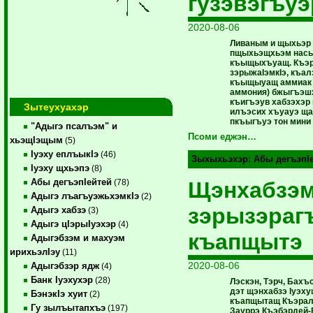
гузэвэгъуэ
2020-08-06
Ливаным и щыхьэр 
пщыхьэщхьэм нас
къыщыхъуащ. Къэр
зэрыжаIэмкIэ, къал
къыщыуащ аммиак з
аммония) бжыгъэш
къигъэув хабзэхэ
Зытеухуахэр
илъэсих хъуауэ ща
пкъыгъуэ тон мини 
"Адыгэ псалъэм" и
Псоми еджэн…
хьэщIэщым
(5)
Iуэху еплъыкIэ
(46)
Зыхыхьэхэр:
Абы дегъэпI
Iуэху щхьэпэ
(8)
Абы дегъэпIейтей
Щэнхабзэм
(78)
Адыгэ лъагъуэжьхэмкIэ
(2)
зэрызэра
Адыгэ хабзэ
(3)
Адыгэ цIэрыIуэхэр
(4)
къапщытэ
Адыгэбзэм и махуэм
ирихьэлIэу
(11)
2020-08-06
Адыгэбзэр ядж
(4)
Банк Iуэхухэр
(28)
Лэскэн, Тэрч, Бах
дэт щэнхабзэ Iуэх
БэнэкIэ хуит
(2)
къапщытащ Къэрал 
Гу зылъытапхъэ
(197)
Зауррэ Къэбэрдей-