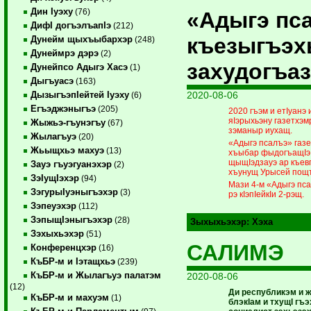
Дин Iуэху
(76)
«Адыгэ пс
ДифI догъэлъапIэ
(212)
къезыгъэх
Дунейм щыхъыбархэр
(248)
Дунеймрэ дэрэ
(2)
захудогъаз
Дунейпсо Адыгэ Хасэ
(1)
Дыгъуасэ
(163)
2020-08-06
ДызыгъэпIейтей Iуэху
(6)
Егъэджэныгъэ
(205)
2020 гъэм и етIуанэ
яIэрыхьэну газетхэм
Жыжьэ-гъунэгъу
(67)
зэманыр иухащ.
Жылагъуэ
(20)
«Адыгэ псалъэ» газ
Жьыщхьэ махуэ
(13)
хъыбар фыдогъащIэ 
щыщIэдзауэ ар къев
Зауэ гъуэгуанэхэр
(2)
хъунущ Урысей пощты
ЗэIущIэхэр
(94)
Мази 4-м «Адыгэ пса
ЗэгурыIуэныгъэхэр
(3)
рэ кIэпIейкIи 2-рэщ.
Зэпеуэхэр
(112)
ЗэпыщIэныгъэхэр
(28)
Зыхыхьэхэр:
Хэха
Зэхыхьэхэр
(51)
САЛИМЭ
Конференцхэр
(16)
КъБР-м и Iэтащхьэ
(239)
КъБР-м и Жылагъуэ палатэм
2020-08-06
(12)
Ди республикэм и 
КъБР-м и махуэм
(1)
блэкIам и тхущI гъ