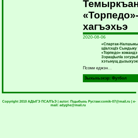
Темыркъа
«Торпедо»
хагъэхьэ
2020-08-06
«Спартак-Налшыкы
щIалэщIэ Сындыку 
«Торпедо» командэ
ЗэращIылIа зэгурыI
хэтынущ дызыхуэк
Псоми еджэн…
Зыхыхьэхэр:
Футбол
Copyright 2010 АДЫГЭ ПСАЛЪЭ | autor:
Пщыбыхь Рустам:
comik-07@mail.ru
| e-
mail:
adyghe@mail.ru