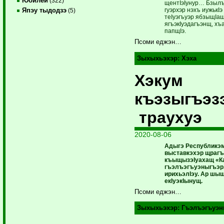
Юбилей
(322)
щентIэIунур… Бзылъ
гуэрхэр нэхъ иужькI
Япэу тыдодзэ
(5)
теIуэгъуэр ябзыщI
ягъэкIуэдагъэнщ, хъ
папщIэ.
Псоми еджэн…
Зыхыхьэхэр:
Хэха
Хэкум
къэзыгъэз
траухуэ
2020-08-06
Адыгэ Республикэм
выставкэхэр щрагъэ
къыщызэIуахащ «Ка
гъэлъэгъуэныгъэр,
ирихьэлIэу. Ар шыщ
екIуэкIынущ.
Псоми еджэн…
Зыхыхьэхэр:
Гъэлъэгъуэн