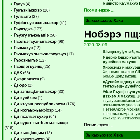
министр Къумахуэ 
Гуауэ
(4)
ГукъэкIыжхэр
Псоми еджэн…
(26)
Гулъытэ
(27)
Зыхыхьэхэр:
Хэха
ГуфIэгъуэ зэхыхьэхэр
(41)
Гъуазджэ
(177)
Нобэрэ пщ
Гъуэгу къежьапIэ
(56)
Гъэлъэгъуэныгъэхэр
(98)
2020-08-06
Гъэмахуэ
(12)
ШыщхьэуIум и 6,
ма
Гъэмахуэ зыгъэпсэхугъуэ
(17)
Ядернэ Iэщэр къаг
Гъэсэныгъэ
(12)
дунейпсо махуэщ
ГъэщIэгъуэнщ
(25)
Хиросимэ и махуэщ
Хиросимэ къалэм СШ
ДАХ
(68)
бомбэ щридзыхащ.
Джэрпэджэж
(9)
«Дунейм и дохуты
Дзюдо
(2)
телъхьэщ» дунейп
Ди зэпыщIэныгъэхэр
(33)
УФ-м ГъущI гъуэгу
дзэхэм я махуэщ.
1
Ди куейхэм
(1)
гъуэгу зэпыщIэныгъэ
Ди къуэш республикэхэм
(176)
нэхъыщхьэм унафэ к
Петербургрэ Москвар
Ди нэхъыжьыфIхэр
(14)
гъэлэжьэнымрэ хъумэ
Ди псэлъэгъухэр
(64)
хэхахэр къызэгъэпэ
Ди сурэт гъэтIылъыгъэхэр
Псоми еджэн…
(318)
Ди хьэщIэщым
(18)
Зыхыхьэхэр:
Хэха
Ди хэкуэгъухэр
(4)