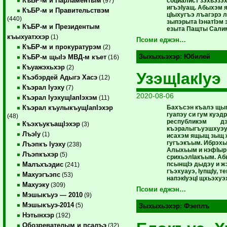
КъБР-м и Парламентым
социалист зэхьэзэх
(97)
игъэIуащ. Абыхэм 
КъБР-м и Правительствэм
цIыхугъэ лъагэрэ 
(440)
зыпэрыта IэнатIэм
КъБР-м и Президентым
езыта Пащты Салим
къыхуатххэр
(1)
Псоми еджэн…
КъБР-м и прокуратурэм
(2)
Зыхыхьэхэр:
Юбилей
КъБР-м щыIэ МВД-м къет
(16)
Къуажэхьхэр
(2)
УзэщIакIуэ
Къэбэрдей Адыгэ Хасэ
(12)
Къэрал Iуэху
(7)
2020-08-06
Къэрал IуэхущIапIэхэм
(11)
Бахъсэн къалэ щып
Къэрал къулыкъущIапIэхэр
гуапэу си гум куэдр
(48)
республикэм дэн
КъэхъукъащIэхэр
(3)
къэралыгъуэшхуэу
ЛъэIу
(1)
исахэм ящыщ зыщ 
гугъэкъым. Ибрэхь
Лъэпкъ Iуэху
(238)
Алыхьым и нэфIыр
Лъэпкъхэр
(5)
срихьэлIакъым. Абы
псынщIэ дыдэу и 
Малъхъэдис
(241)
гъэхуауэ, IупщIу, 
Махуэгъэпс
(53)
напэкIуэцI щхьэхуэ
Махуэку
(309)
Псоми еджэн…
Мэшыкъуэ — 2010
(9)
Мэшыкъуэ-2014
(5)
Зыхыхьэхэр:
Фэеплъ
Нэтынхэр
(192)
Обозревателым и псалъэ
(32)