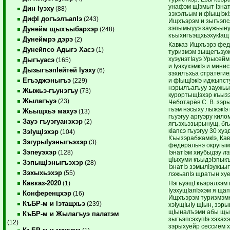
унафэм щIэмыт Iэнат
Дин Iуэху
(88)
зэхэлъым и фIыщIэкI
ДифI догъэлъапIэ
(243)
Ищхъэрэм и зыгъэпс
зэпымыууэ заужьын
Дунейм щыхъыбархэр
(248)
къыхигъэщхьэхукIащ
Дунеймрэ дэрэ
(2)
Кавказ Ищхъэрэ фед
Дунейпсо Адыгэ Хасэ
(1)
туризмэм зыщегъэу
хуэунэтIауэ Урысей
Дыгъуасэ
(165)
и IуэхухэмкIэ и мини
ДызыгъэпIейтей Iуэху
(6)
зэхилъхьа стратегие
Егъэджэныгъэ
и фIыщIэкIэ иджыпст
(229)
нэрылъагъуу заужьы
Жыжьэ-гъунэгъу
(73)
курортыщIэхэр къыз
Жылагъуэ
(23)
Чеботарёв С. В. зэры
гъэм нэсыху лыжэкI
Жьыщхьэ махуэ
(13)
гъуэгуу аргуэру кило
Зауэ гъуэгуанэхэр
(2)
ягъэхьэзырынущ, бг
кIапсэ гъуэгуу 30 ху
ЗэIущIэхэр
(104)
КъызэрабжамкIэ, Ка
ЗэгурыIуэныгъэхэр
(3)
федеральнэ округым 
Зэпеуэхэр
IэнатIэм хиубыдэу л
(128)
цIыхуми къыдэIэпык
ЗэпыщIэныгъэхэр
(28)
IэнатIэ зэмылIэужьы
Зэхыхьэхэр
(55)
лэжьапIэ щратын ху
Кавказ-2020
НэгъуэщI къэралхэм 
(1)
IуэхущIапIэхэм я ща
Конференцхэр
(16)
Ищхъэрэм туризмэмкI
КъБР-м и Iэтащхьэ
(239)
хэIущIыIу щIын, зэр
щIыналъэми абы щы
КъБР-м и Жылагъуэ палатэм
зыгъэпсэхупIэ хэхахэ
(12)
зэрыхуейр сессием 