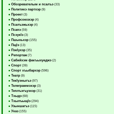
Обозревателым и псалъэ
(33)
Политикэ партхэр
(9)
Проект
(3)
Профсоюзхэр
(4)
Псалъэжьхэр
(4)
Псапэ
(59)
ПсэукIэ
(3)
Пшыхьхэр
(155)
ПщIэ
(13)
ПэкIухэр
(35)
Репортаж
(7)
Сабийхэм факъыхуеджэ
(2)
Спорт
(39)
Спорт хъыбархэр
(596)
Театр
(9)
ТекIуэныгъэ
(97)
Телеграммэхэр
(3)
Теплъэгъуэхэр
(31)
Тхыдэ
(68)
ТхылъыщIэ
(294)
Узыншагъэ
(115)
Указ
(155)