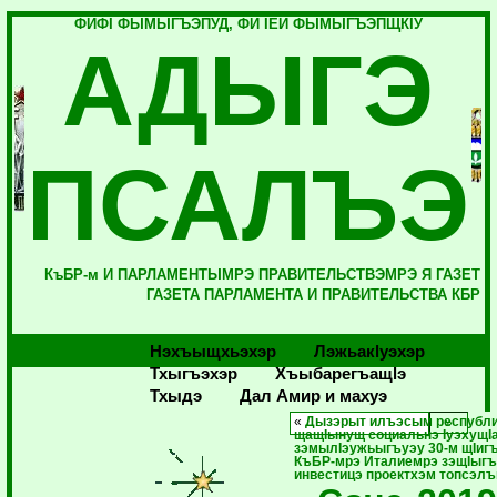
ФИФI ФЫМЫГЪЭПУД, ФИ IЕЙ ФЫМЫГЪЭПЩКIУ
АДЫГЭ
ПСАЛЪЭ
КъБР-м И ПАРЛАМЕНТЫМРЭ ПРАВИТЕЛЬСТВЭМРЭ Я ГАЗЕТ
ГАЗЕТА ПАРЛАМЕНТА И ПРАВИТЕЛЬСТВА КБР
Нэхъыщхьэхэр
Лэжьакlуэхэр
Тхыгъэхэр
Хъыбарегъащlэ
Тхыдэ
Дал Амир и махуэ
«
Дызэрыт илъэсым республи
щащIынущ социальнэ IуэхущIа
зэмылIэужьыгъуэу 30-м щIиг
КъБР-мрэ Италиемрэ зэщIыгъ
инвестицэ проектхэм топсэл