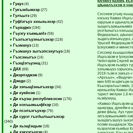
КIуэкIуэ Казбек, къ
Гуауэ
(4)
щIыналъэхэм я ун
ГукъэкIыжхэр
(27)
Сессием утыку къыщ
Гулъытэ
(29)
нэсыху Кавказ Ищхъ
ГуфIэгъуэ зэхыхьэхэр
(42)
округым и щIыналъэ
зыщегъэужьынымкIэ 
Гъуазджэ
(194)
унэтIыныгъэ нэхъыщ
Гъуэгу къежьапIэ
(59)
Федеральнэ, щIынал
зыдигъэIэпыкъуурэ,
Гъэлъэгъуэныгъэхэр
(118)
Урысей Федерацэм К
Гъэмахуэ
(13)
IуэхухэмкIэ и минист
Гъэмахуэ зыгъэпсэхугъуэ
(18)
Сессиер къыщызэIуи
Ищхъэрэм и Iуэхухэм
Гъэсэныгъэ
(14)
Чеботарёв Сергей ж
ГъэщIэгъуэнщ
(31)
Ищхъэрэм къакIуэ ту
ДАХ
зэпымыууэ зэрыхэхъ
(69)
2018 гъэм и закъуэ 
Джэрпэджэж
(9)
«Архъыз», «Ведучи» 
Дзюдо
(2)
мин 640-м щIигъум 
КъызэралъытэмкIэ, 
Ди зэпыщIэныгъэхэр
(34)
ирихьэлIэу Кавказ И
Ди куейхэм
(1)
турист мелуан 1,6-м
къэкIуэнущ.
Ди къуэш республикэхэм
(176)
«Кавказ Ищхъэрэм щ
Ди нэхъыжьыфIхэр
(16)
щыкуэдщ, дунейм и 
Ди псэлъэгъухэр
(76)
дежи фIыщ. Ауэ тур
зегъэужьынымкIэ хэк
Ди сурэт гъэтIылъыгъэхэр
хьэщIагъэшхуэ зыхэл
(340)
псоми къыдахьэх Уры
Ди хьэщIэщым
(18)
къэралхэм къикIыу К
Ди хэкуэгъухэр
(4)
туристхэр. Езы къэр