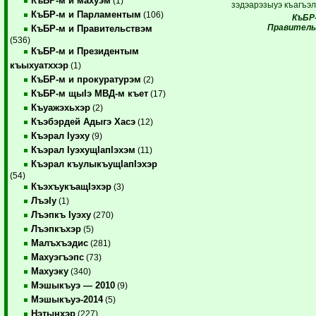
КъБР-м и махуэм
(1)
зэдэарэзыуэ къагъэ
КъБР-м и Парламентым
(106)
КъБР
Правитель
КъБР-м и Правительствэм
(536)
КъБР-м и Президентым
къыхуатххэр
(1)
КъБР-м и прокуратурэм
(2)
КъБР-м щыIэ МВД-м къет
(17)
Къуажэхьхэр
(2)
Къэбэрдей Адыгэ Хасэ
(12)
Къэрал Iуэху
(9)
Къэрал IуэхущIапIэхэм
(11)
Къэрал къулыкъущIапIэхэр
(54)
КъэхъукъащIэхэр
(3)
ЛъэIу
(1)
Лъэпкъ Iуэху
(270)
Лъэпкъхэр
(5)
Малъхъэдис
(281)
Махуэгъэпс
(73)
Махуэку
(340)
Мэшыкъуэ — 2010
(9)
Мэшыкъуэ-2014
(5)
Нэтынхэр
(227)