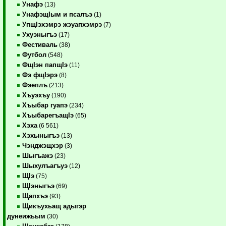
Унафэ
(13)
УнафэщIым и псалъэ
(1)
УпщIэхэмрэ жэуапхэмрэ
(7)
Ухуэныгъэ
(17)
Фестиваль
(38)
Футбол
(548)
ФщIэн папщIэ
(11)
Фэ фщIэрэ
(8)
Фэеплъ
(213)
Хъуэхъу
(190)
Хъыбар гуапэ
(234)
ХъыбарегъащIэ
(65)
Хэха
(6 561)
Хэхыныгъэ
(13)
Чэнджэщхэр
(3)
Шыгъажэ
(23)
Шыхулъагъуэ
(12)
ЩIэ
(75)
ЩIэныгъэ
(69)
Щапхъэ
(93)
Щикъухьащ адыгэр
дунеижьым
(30)