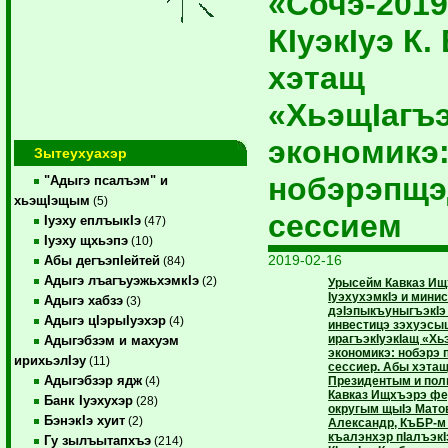
«Сочэ-2019
КIуэкIуэ К. 
хэтащ
«ХьэщIагъ
экономикэ
Зытеухуахэр
нобэрэпщэ
"Адыгэ псалъэм" и
хьэщIэщым
(5)
сессием
Iуэху еплъыкIэ
(47)
Iуэху щхьэпэ
(10)
2019-02-16
Абы дегъэпIейтей
(84)
Адыгэ лъагъуэжьхэмкIэ
(2)
Урысейм Кавказ Ищ
IуэхухэмкIэ и мини
Адыгэ хабзэ
(3)
дэIэпыкъуныгъэкIэ
Адыгэ цIэрыIуэхэр
(4)
инвестицэ зэхуэс
ирагъэкIуэкIащ «Хь
Адыгэбзэм и махуэм
экономикэ: нобэрэ
ирихьэлIэу
(11)
сессиер. Абы хэтащ
Адыгэбзэр ядж
Президентым и пол
(4)
Кавказ Ищхъэрэ ф
Банк Iуэхухэр
(28)
округым щыIэ Мато
БэнэкIэ хуит
(2)
Александр, КъБР-м 
къалэнхэр пIалъэкI
Гу зылъытапхъэ
(214)