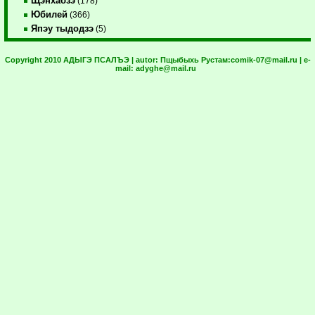
Щэнхабзэ
(178)
Юбилей
(366)
Япэу тыдодзэ
(5)
Copyright 2010 АДЫГЭ ПСАЛЪЭ | autor:
Пщыбыхь Рустам:
comik-07@mail.ru
| e-
mail:
adyghe@mail.ru