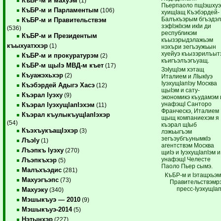
КъБР-м и махуэм
(1)
Пьерпаоло пщIэшху
КъБР-м и Парламентым
(106)
хуищIащ Къэбэрдей-
Балъкъэрым бгъэдэ
КъБР-м и Правительствэм
зэфIэкIхэм икIи ди
(536)
республикэм
КъБР-м и Президентым
къызэрыдэлажьэм
къыхуатххэр
(1)
нэхъри зегъэужьын
хуейуэ къызэрилъыт
КъБР-м и прокуратурэм
(2)
къигъэлъэгъуащ.
КъБР-м щыIэ МВД-м къет
(17)
ЗэIущIэм хэтащ
Къуажэхьхэр
(2)
Италием и ЛIыкIуэ
IуэхущIапIэу Москва
Къэбэрдей Адыгэ Хасэ
(12)
щыIэм и сату-
Къэрал Iуэху
(9)
экономикэ къудамэм 
унафэщI Санторо
Къэрал IуэхущIапIэхэм
(11)
Франческэ, Италием
Къэрал къулыкъущIапIэхэр
щыщ компаниехэм я
(54)
къэрал щIыб
КъэхъукъащIэхэр
(3)
лэжьыгъэм
зегъэубгъунымкIэ
ЛъэIу
(1)
агентствэм Москва
Лъэпкъ Iуэху
(270)
щиIэ и IуэхущIапIэм и
унафэщI Челесте
Лъэпкъхэр
(5)
Паоло Пьер сымэ.
Малъхъэдис
(281)
КъБР-м и Iэтащхьэ
Махуэгъэпс
(73)
Правительствэмр
пресс-IуэхущIап
Махуэку
(340)
Мэшыкъуэ — 2010
(9)
Мэшыкъуэ-2014
(5)
Нэтынхэр
(227)