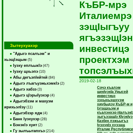
КъБР-мрэ
Италиемрэ
зэщIыгъуу
ягъэзэщIэн
Зытеухуахэр
инвестицэ
"Адыгэ псалъэм" и
проектхэм
хьэщIэщым
(5)
Iуэху еплъыкIэ
(47)
топсэлъых
Iуэху щхьэпэ
(10)
Абы дегъэпIейтей
(84)
2019-02-18
Адыгэ лъагъуэжьхэмкIэ
(2)
Сочэ къалэм
Адыгэ хабзэ
(3)
щекIуэкIа Урысей
Адыгэ цIэрыIуэхэр
(4)
инвестицэ
зэхыхьэшхуэм
Адыгэбзэм и махуэм
хиубыдэу КъБР-м и
ирихьэлIэу
(11)
Iэтащхьэм и
къалэнхэр пIалъэкI
Адыгэбзэр ядж
(4)
зыгъэзащIэ КIуэкIуэ
Банк Iуэхухэр
(28)
Казбек лэжьыгъэ
БэнэкIэ хуит
IуэхукIэ хуэзащ
(2)
Италие Республикэ
Гу зылъытапхъэ
(214)