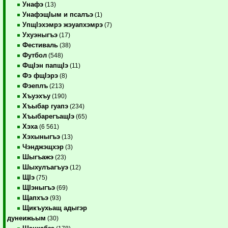
Унафэ
(13)
УнафэщIым и псалъэ
(1)
УпщIэхэмрэ жэуапхэмрэ
(7)
Ухуэныгъэ
(17)
Фестиваль
(38)
Футбол
(548)
ФщIэн папщIэ
(11)
Фэ фщIэрэ
(8)
Фэеплъ
(213)
Хъуэхъу
(190)
Хъыбар гуапэ
(234)
ХъыбарегъащIэ
(65)
Хэха
(6 561)
Хэхыныгъэ
(13)
Чэнджэщхэр
(3)
Шыгъажэ
(23)
Шыхулъагъуэ
(12)
ЩIэ
(75)
ЩIэныгъэ
(69)
Щапхъэ
(93)
Щикъухьащ адыгэр
дунеижьым
(30)