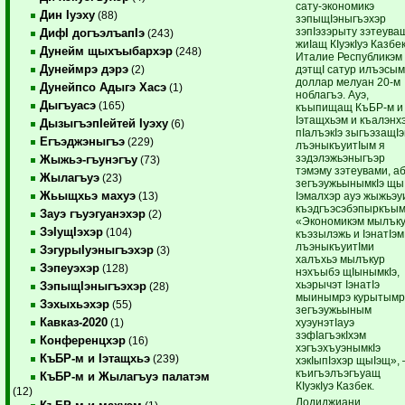
сату-экономикэ
Дин Iуэху
(88)
зэпыщIэныгъэхэр
зэпIэзэрыту зэтеува
ДифI догъэлъапIэ
(243)
жиIащ КIуэкIуэ Казбек
Дунейм щыхъыбархэр
(248)
Италие Республикэм
Дунеймрэ дэрэ
дэтщI сатур илъэсы
(2)
доллар мелуан 20-м
Дунейпсо Адыгэ Хасэ
(1)
ноблагъэ. Ауэ,
Дыгъуасэ
(165)
къыпищащ КъБР-м и
Iэтащхьэм и къалэнх
ДызыгъэпIейтей Iуэху
(6)
пIалъэкIэ зыгъэзащIэ
Егъэджэныгъэ
(229)
лъэныкъуитIым я
зэдэлэжьэныгъэр
Жыжьэ-гъунэгъу
(73)
тэмэму зэтеувами, а
Жылагъуэ
(23)
зегъэужьынымкIэ щы
Жьыщхьэ махуэ
Iэмалхэр ауэ жыжьэу
(13)
къэдгъэсэбэпыркъым
Зауэ гъуэгуанэхэр
(2)
«Экономикэм мылък
ЗэIущIэхэр
(104)
къэзылэжь и IэнатIэм
лъэныкъуитIми
ЗэгурыIуэныгъэхэр
(3)
халъхьэ мылъкур
Зэпеуэхэр
(128)
нэхъыбэ щIынымкIэ,
хьэрычэт IэнатIэ
ЗэпыщIэныгъэхэр
(28)
мыинымрэ курытымр
Зэхыхьэхэр
(55)
зегъэужьыным
Кавказ-2020
хуэунэтIауэ
(1)
зэфIагъэкIхэм
Конференцхэр
(16)
хэгъэхъуэнымкIэ
КъБР-м и Iэтащхьэ
(239)
хэкIыпIэхэр щыIэщ»,
къигъэлъэгъуащ
КъБР-м и Жылагъуэ палатэм
КIуэкIуэ Казбек.
(12)
Лодиджиани