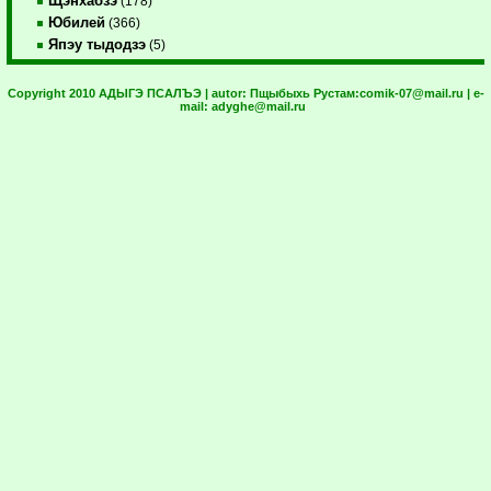
Щэнхабзэ
(178)
Юбилей
(366)
Япэу тыдодзэ
(5)
Copyright 2010 АДЫГЭ ПСАЛЪЭ | autor:
Пщыбыхь Рустам:
comik-07@mail.ru
| e-
mail:
adyghe@mail.ru