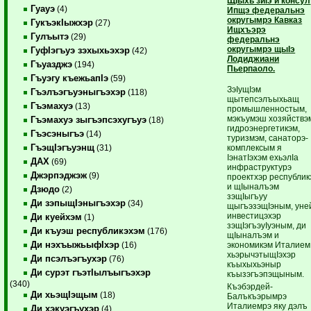
ЩIыхь зиIэ и консул
Гуауэ
(4)
Ипщэ федеральнэ
округымрэ Кавказ
ГукъэкIыжхэр
(27)
Ищхъэрэ
Гулъытэ
(29)
федеральнэ
округымрэ щыIэ
ГуфIэгъуэ зэхыхьэхэр
(42)
Лодиджиани
Гъуазджэ
(194)
Пьерпаоло.
Гъуэгу къежьапIэ
(59)
ЗэIущIэм
Гъэлъэгъуэныгъэхэр
(118)
щытепсэлъыхьащ
Гъэмахуэ
(13)
промышленностым,
мэкъумэш хозяйствэ
Гъэмахуэ зыгъэпсэхугъуэ
(18)
гидроэнергетикэм,
Гъэсэныгъэ
(14)
туризмэм, санаторэ-
ГъэщIэгъуэнщ
комплексым я
(31)
IэнатIэхэм ехьэлIа
ДАХ
(69)
инфраструктурэ
Джэрпэджэж
(9)
проектхэр республик
и щIыналъэм
Дзюдо
(2)
зэщIыгъуу
Ди зэпыщIэныгъэхэр
(34)
щыгъэзэщIэным, уне
инвестицэхэр
Ди куейхэм
(1)
зэщIэгъэуIуэным, ди
Ди къуэш республикэхэм
(176)
щIыналъэм и
Ди нэхъыжьыфIхэр
экономикэм Италием
(16)
хьэрычэтыщIэхэр
Ди псэлъэгъухэр
(76)
къыхыхьэныр
Ди сурэт гъэтIылъыгъэхэр
къызэгъэпэщыным.
(340)
Къэбэрдей-
Ди хьэщIэщым
(18)
Балъкъэрымрэ
Италиемрэ яку дэлъ
Ди хэкуэгъухэр
(4)