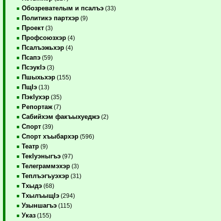
Обозревателым и псалъэ
(33)
Политикэ партхэр
(9)
Проект
(3)
Профсоюзхэр
(4)
Псалъэжьхэр
(4)
Псапэ
(59)
ПсэукIэ
(3)
Пшыхьхэр
(155)
ПщIэ
(13)
ПэкIухэр
(35)
Репортаж
(7)
Сабийхэм факъыхуеджэ
(2)
Спорт
(39)
Спорт хъыбархэр
(596)
Театр
(9)
ТекIуэныгъэ
(97)
Телеграммэхэр
(3)
Теплъэгъуэхэр
(31)
Тхыдэ
(68)
ТхылъыщIэ
(294)
Узыншагъэ
(115)
Указ
(155)