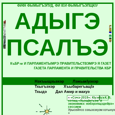
ФИФI ФЫМЫГЪЭПУД, ФИ IЕЙ ФЫМЫГЪЭПЩКIУ
АДЫГЭ
ПСАЛЪЭ
КъБР-м И ПАРЛАМЕНТЫМРЭ ПРАВИТЕЛЬСТВЭМРЭ Я ГАЗЕТ
ГАЗЕТА ПАРЛАМЕНТА И ПРАВИТЕЛЬСТВА КБР
Нэхъыщхьэхэр
Лэжьакlуэхэр
Тхыгъэхэр
Хъыбарегъащlэ
Тхыдэ
Дал Амир и махуэ
«
«Сочэ-2019»: КIуэкIуэ К. В.
хэтащ «ХьэщIагъэм и
экономикэ: нобэрэпщэдейрэ»
сессием
Урысейпсо зэхьэзэхуэм хэтыну
»