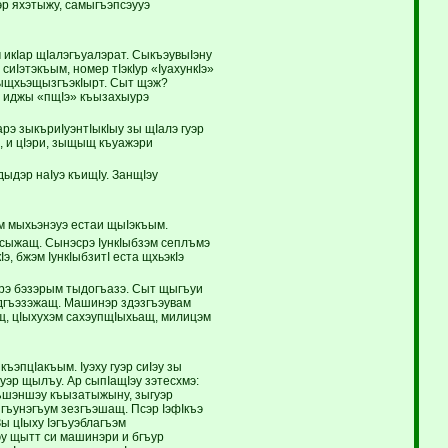
эр яхэтыжу, самыгъэпсэууэ
икIар щIалэгъуалэрат. СыкъэувыIэну
Iэтэкъым, номер тIэкIур «IуахункIэ»
зыщхьэщызгъэкIырт. Сыт щэж?
э, иджы «пщIэ» къызахыурэ
рэ зыкъриIуэнтIыкIыу зы щIалэ гуэр
 и цIэри, зыщыщ къуажэри
дэр наIуэ къищIу. ЗанщIэу
м мыхьэнэуэ естаи щыIэкъым.
 сыжащ. Сынэсрэ IункIыбзэм сеплъмэ
, бжэм IункIыбзитI еста щхьэкIэ
эрэ бэзэрым тыдогъазэ. Сыт щыгъуи
эдгъэзэжащ. Машинэр здэзгъэувам
щ, цIыхухэм сахэупщIыхьащ, милицэм
пцIакъым. Iуэху гуэр сиIэу зы
уэр щылъу. Ар сыпIащIэу зэтесхмэ:
ъшэншэу къызатыжыну, зыгуэр
 гъунэгъум зезгъэшащ. Псэр IэфIкъэ
ы цIыху Iэгъуэблагъэм
у щытт си машинэри и бгъур