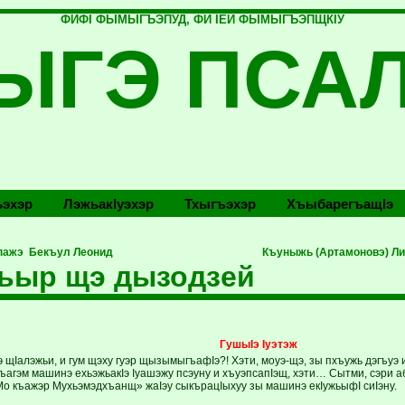
ФИФI ФЫМЫГЪЭПУД, ФИ IЕЙ ФЫМЫГЪЭПЩКIУ
ЫГЭ ПСА
эхэр
Лэжьакlуэхэр
Тхыгъэхэр
Хъыбарегъащlэ
 пажэ Бекъул Леонид
Къуныжь (Артамоновэ) Ли
ьыр щэ дызодзей
ГушыIэ Iуэтэж
щIалэжьи, и гум щэху гуэр щызымыгъафIэ?! Хэти, моуэ-щэ, зы пхъужь дэгъуэ 
лъагэм машинэ ехьэжьакIэ Iуашэжу псэуну и хъуэпсапIэщ, хэти… Сытми, сэри 
о къажэр Мухьэмэдхъанщ» жаIэу сыкърацIыхуу зы машинэ екIужьыфI сиIэну.