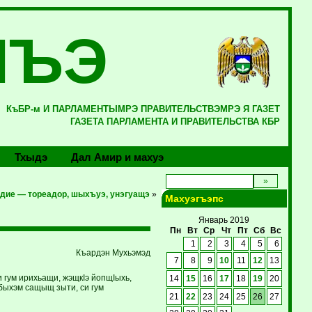
ЛЪЭ
КъБР-м И ПАРЛАМЕНТЫМРЭ ПРАВИТЕЛЬСТВЭМРЭ Я ГАЗЕТ
ГАЗЕТА ПАРЛАМЕНТА И ПРАВИТЕЛЬСТВА КБР
Тхыдэ
Дал Амир и махуэ
дие — тореадор, шыхъуэ, унэгуащэ
»
Махуэгъэпс
Январь 2019
Пн
Вт
Ср
Чт
Пт
Сб
Вс
1
2
3
4
5
6
Къардэн Мухьэмэд
7
8
9
10
11
12
13
и гум ирихьащи, жэщкIэ йопщIыхь,
14
15
16
17
18
19
20
абыхэм сащыщ зыти, си гум
21
22
23
24
25
26
27