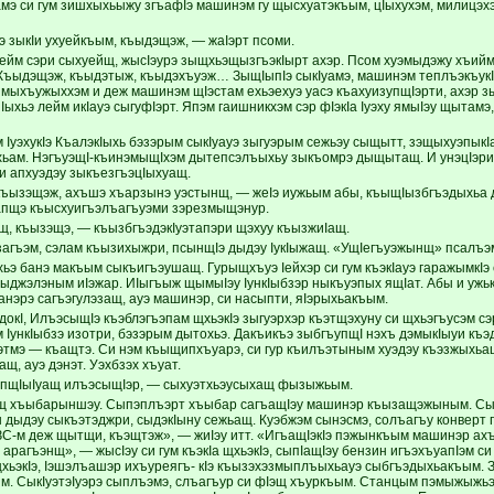
амэ си гум зишхыхьыжу згъафIэ машинэм гу щысхуатэкъым, цIыхухэм, милицэх
э зыкIи ухуейкъым, къыдэщэж, — жаIэрт псоми.
йм сэри сыхуейщ, жысIэурэ зыщхьэщызгъэкIырт ахэр. Псом хуэмыдэжу хъийм 
Къыдэщэж, къыдэтыж, къыдэхъуэж… ЗыщIыпIэ сыкIуамэ, машинэм теплъэкъукI си
ыхъужыххэм и деж машинэм щIэстам ехьэехуэ уасэ къахуизупщIэрти, ахэр 
ыхьэ лейм икIауэ сыгуфIэрт. Япэм гаишникхэм сэр фIэкIа Iуэху ямыIэу щытам
 IуэхукIэ КъалэкIыхь бэзэрым сыкIуауэ зыгуэрым сежьэу сыщытт, зэщыхуэпыкIа
ам. НэгъуэщI-къинэмыщIхэм дытепсэлъыхьу зыкъомрэ дыщытащ. И унэцIэри,
и апхуэдэу зыкъезгъэцIыхуащ.
ъызэщэж, ахъшэ хъарзынэ уэстынщ, — жеIэ иужьым абы, къыщIызбгъэдыхьа ды
апщэ къысхуигъэлъагъуэми зэрезмыщэнур.
, къызэщэ, — къызбгъэдэкIуэтапэри щэхуу къызжиIащ.
гъэм, сэлам къызихыжри, псынщIэ дыдэу IукIыжащ. «УщIегъуэжынщ» псалъэ
хьэ банэ макъым сыкъигъэушащ. Гурыщхъуэ Iейхэр си гум къэкIауэ гаражымкIэ
сыджэлэным иIэжар. ИIыгъыж щымыIэу IункIыбзэр ныкъуэпых ящIат. Абы и ужькIэ
анэрэ сагъэгулэзащ, ауэ машинэр, си насыпти, яIэрыхьакъым.
докI, ИлъэсыщIэ къэблэгъэпам щхьэкIэ зыгуэрхэр къэтщэхуну си щхьэгъусэм с
м IункIыбзэ изотри, бэзэрым дытохьэ. Дакъикъэ зыбгъупщI нэхъ дэмыкIыуи къ
уэтмэ — къащтэ. Си нэм къыщипхъуарэ, си гур къилъэтыным хуэдэу къэзжыхьа
щ, ауэ дэнэт. Уэхбзэх хъуат.
упщIыIуащ илъэсыщIэр, — сыхуэтхьэусыхащ фызыжьым.
ащ хъыбарыншэу. Сыпэплъэрт хъыбар сагъащIэу машинэр къызащэжыным. Сыкъэ
дыдэу сыкъэтэджри, сыдэкIыну сежьащ. Куэбжэм сынэсмэ, солъагъу конверт г
С-м деж щытщи, къэщтэж», — жиIэу итт. «ИгъащIэкIэ пэжынкъым машинэр ах
арагъэнщ», — жысIэу си гум къэкIа щхьэкIэ, сыпIащIэу бензин игъэхъуапIэм си
хьэкIэ, Iэшэлъашэр ихъуреягъ- кIэ къызэхэзмыплъыхьауэ сыбгъэдыхьакъым. З
м. СыкIуэтэIуэрэ сыплъэмэ, слъагъур си фIэщ хъуркъым. Станцым пэмыжыжьэ