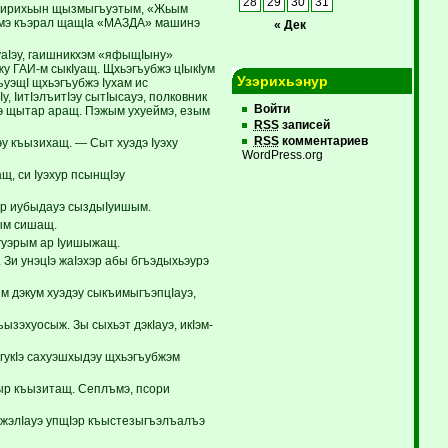
28
29
30
31
ум ирихьын щызмыгъуэтым, «Жьым
амэ къэрал щащIа «МАЗДА» машинэ
« Дек
уаIэу, гаишникхэм «яфыщIыну»
 ГАИ-м сыкIуащ. Щхьэгъубжэ цIыкIум
Узэрихьэнур
ъуэщI щхьэгъубжэ Iухам ис
 IитIэлъитIэу сытIысауэ, полковник
Войти
э щытар аращ. Пэжым ухуеймэ, езым
RSS
записей
RSS
комментариев
у къызихащ. — Сыт хуэдэ Iуэху
WordPress.org
щ, си Iуэхур псынщIэу
лэр иубыдауэ сыздыIуишым.
тым сишащ.
 гуэрым ар Iуишыжащ.
Зи унэцIэ жаIэхэр абы бгъэдыхьэурэ
м дэкум хуэдэу сыкъимыгъэпцIауэ,
ызэхуосыж. Зы сыхьэт дэкIауэ, икIэм-
гукIэ сахуэшхыдэу щхьэгъубжэм
ыр къызитащ. Сеплъмэ, псори
зэжэлIауэ упщIэр къыстезыгъэлъалъэ