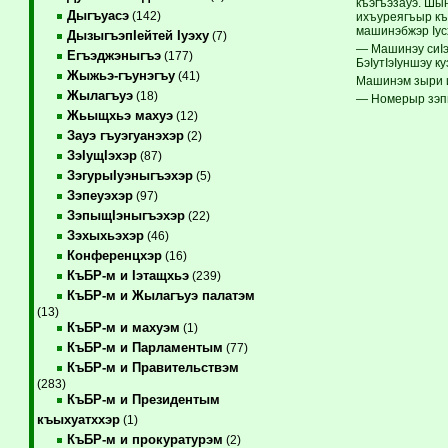
къэгъэзауэ. Шы
Дыгъуасэ
(142)
ихъуреягъыр къ
машинэбжэр Iус
ДызыгъэпIейтей Iуэху
(7)
— Машинэу сиIэ
Егъэджэныгъэ
(177)
БэIутIэIуншэу к
Жыжьэ-гъунэгъу
(41)
Машинэм зыри и
Жылагъуэ
(18)
— Номерыр зэпы
Жьыщхьэ махуэ
(12)
Зауэ гъуэгуанэхэр
(2)
ЗэIущIэхэр
(87)
ЗэгурыIуэныгъэхэр
(5)
Зэпеуэхэр
(97)
ЗэпыщIэныгъэхэр
(22)
Зэхыхьэхэр
(46)
Конференцхэр
(16)
КъБР-м и Iэтащхьэ
(239)
КъБР-м и Жылагъуэ палатэм
(13)
КъБР-м и махуэм
(1)
КъБР-м и Парламентым
(77)
КъБР-м и Правительствэм
(283)
КъБР-м и Президентым
къыхуатххэр
(1)
КъБР-м и прокуратурэм
(2)