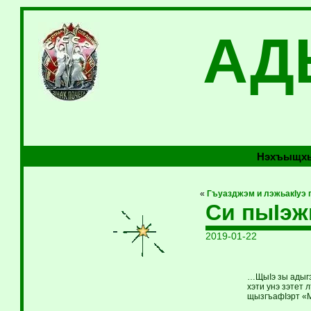
АД
Нэхъыщхь
«
Гъуазджэм и лэжьакIуэ
Си пыIэж
2019-01-22
…ЩыIэ зы адыгэ 
хэти унэ зэтет 
щызгъафIэрт «М