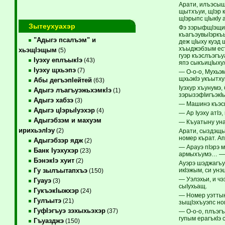
Арати, илъэсыщ
щытхъуи, щIэр 
щIэрыпс цIыкIу
Зытеухуахэр
Фэ зэрыфщIэщи,
къагъэувыIэркъ
"Адыгэ псалъэм" и
деж цIыху куэд
хъыджэбзым естр
хьэщIэщым
(5)
гуэр къэслъэгъ
Iуэху еплъыкIэ
(43)
япэ сыкъицIыху
Iуэху щхьэпэ
(7)
— О-о-о, Мухьэм
щхьэкIэ укъытху
Абы дегъэпIейтей
(63)
Iуэхур хъунумэ,
Адыгэ лъагъуэжьхэмкIэ
(1)
зэрызэфIигъэкI
Адыгэ хабзэ
(3)
— Машинэ къэсщ
Адыгэ цIэрыIуэхэр
(4)
— Ар Iуэху атIэ
Адыгэбзэм и махуэм
— Къуатыну уна
ирихьэлIэу
(2)
Арати, сыздэщы
номер кърат. Ап
Адыгэбзэр ядж
(2)
— Арауэ пIэрэ 
Банк Iуэхухэр
(23)
армыхъумэ… — ж
БэнэкIэ хуит
(2)
Ауэрэ шэджагъуэ
икIэжым, си унэц
Гу зылъытапхъэ
(150)
— Уэлэхьи, и ч
Гуауэ
(3)
сыIухьащ.
ГукъэкIыжхэр
(24)
— Номер уэттын
Гулъытэ
(21)
зыщIэхъуэпс но
ГуфIэгъуэ зэхыхьэхэр
(37)
— О-о-о, плъэг
гупым ерагъкIэ
Гъуазджэ
(150)