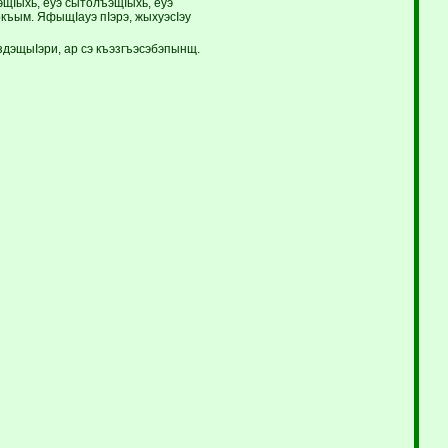
щIыхь, еуэ сытолъэщIыхь, еуэ
къым. ЯфыщIауэ пIэрэ, жыхуэсIэу
здэщыIэри, ар сэ къэзгъэсэбэпынщ.