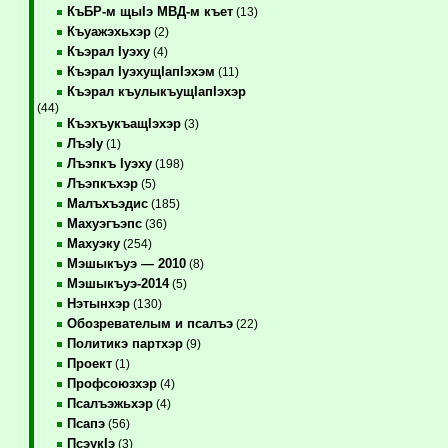
КъБР-м щыIэ МВД-м къет
(13)
Къуажэхьхэр
(2)
Къэрал Iуэху
(4)
Къэрал IуэхущIапIэхэм
(11)
Къэрал къулыкъущIапIэхэр
(44)
КъэхъукъащIэхэр
(3)
ЛъэIу
(1)
Лъэпкъ Iуэху
(198)
Лъэпкъхэр
(5)
Малъхъэдис
(185)
Махуэгъэпс
(36)
Махуэку
(254)
Мэшыкъуэ — 2010
(8)
Мэшыкъуэ-2014
(5)
Нэтынхэр
(130)
Обозревателым и псалъэ
(22)
Политикэ партхэр
(9)
Проект
(1)
Профсоюзхэр
(4)
Псалъэжьхэр
(4)
Псапэ
(56)
ПсэукIэ
(3)