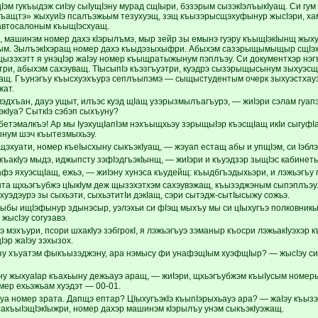
Iэм гукъыдэж сиIэу сыIущIэну мурад сщIыри, бэзэрым сызэкIэлъыкIуащ. Си г
къащтэ» жыхуиIэ псалъэжьым тезухуэщ, зэщ къызэрысщэхуфынур жысIэри, х
 автосалоным къыщIэсхуащ.
 машинэм номер дахэ кIэрылъмэ, мыр зейр зы емынэ гуэру къыщIэкIынщ жых
ым. ЗылъэкIхэращ номер дахэ къыдэзыхыфри. Абыхэм сазэрыщымыщыр сщIэжу
 щызэхэтт я унэцIэр жаIэу номер къыщратыжынум пэплъэу. Си документхэр нэг
и, абыхэм сахэуващ. ТIысыпIэ къэзгъуэтри, куэдрэ сызэрыщысынум зыхуэсщIу,
уащ. Гъунэгъу къысхуэхъурэ сеплъыпэмэ — сыщыстудентым очерк зыхуэстхау
жат.
эдхъан, дауэ ущыт, илъэс куэд щIащ узэрызмылъагъурэ, — жиIэри сэлам гуапэ
экIуа? СыткIэ сэбэп сыхъуну?
 бетэмалкъэ! Ар мы IуэхущIапIэм нэхъыщхьэу зэрыщыIэр къэсщIащ икIи сыгуфIа
ынум шэч къытезмыхьэу.
эхуати, номер къеIысхыну сыкъэкIуащ, — жэуап естащ абы и упщIэм, си Iэб
, къакIуэ мыдэ, иджыпсту зэфIэдгъэкIынщ, — жиIэри и къуэдзэр зыщIэс кабине
фэ яхуэсщIащ, ежьэ, — жиIэну хунэса къудейщ: къыдбгъэдыхьэри, и лэжьэгъу
та щхьэгъубжэ цIыкIум деж щызэхэтхэм сахэувэжащ, къызэджэным сыпэплъэу. 
хуэдэурэ зы сыхьэти, сыхьэтитIи дэкIащ, сэри сытэдж-сытIысыжу сожьэ.
мыбы ищIэфынур здынэсыр, уэлэхьи си фIэщ мыхъу мы си цIыхугъэ полковникы
ысIэу согузавэ.
 мэхъури, псори шхакIуэ зэбгрокI, я лэжьэгъуэ зэманыр къосри лэжьакIуэхэр къ
Iэр жаIэу зэхызох.
эзу хъуатэм фыкъызэджэну, ара нэмысу фи унафэщIым хуэфщIыр? — жысIэу си
у жыхуаIар къахьыну дежьауэ аращ, — жиIэри, щхьэгъубжэм къыIусым номер
мер ехьэжьам хуэдэт — 00-01.
ъуа номер зрата. Дапщэ ептар? ЦIыхугъэкIэ къыпIэрыхьауэ ара? — жаIэу къы
 сакъыIэщIэкIыжри, номер дахэр машинэм кIэрылъу унэм сыкъэкIуэжащ.