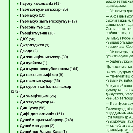
Бадзэ тетIысхь
Гъуэгу къежьапIэ
(41)
щыщIадзам.
Гъэлъэгъуэныгъэхэр
(85)
— Уэ номер дах
Гъэмахуэ
(10)
— А фэ фызыхуе
сыхуиттэкъым. 
Гъэмахуэ зыгъэпсэхугъуэ
(17)
сышынэрти. Щым
Гъэсэныгъэ
(12)
Сытыншыжати, I
сыблагъэжырт.
ГъэщIэгъуэнщ
(16)
Зы махуэ гуэрым
ДАХ
(58)
къыщызбгъэдыхь
Джэрпэджэж
(9)
къызжиIащ. Сэр
Дзюдо
(2)
— Уи номерыр к
гурызгъэIуащ д
Ди зэпыщIэныгъэхэр
(30)
— УщIегъуэжынщ
Ди куейхэм
(1)
Щызыхэзмыгъэза
Ди къуэш республикэхэм
(164)
Зы жэщ гуэрым 
Ди нэхъыжьыфIхэр
(9)
— тIэкIунитIэщ 
къэмынэу, зыбж
Ди псэлъэгъухэр
(56)
Махуэ зыбжанэ 
Ди сурэт гъэтIылъыгъэхэр
хуэдэу, машинэ
(272)
дыкIуэжмэ, бгъ
Ди хьэщIэщым
(26)
хъыбар езгъэщIа
Ди хэкуэгъухэр
(4)
— КъытIурагъэ
Дин Iуэху
(58)
Тхьэмахуэ дэкI
пщэдджыжь жьы 
ДифI догъэлъапIэ
(161)
«Уи машинэр АЗ
Дунейм щыхъыбархэр
(248)
къыздэгушыIауэ 
— сынэблэгъа щ
Дунеймрэ дэрэ
(2)
щызекIуэртэкъы
Дунейпсо Адыгэ Хасэ
(1)