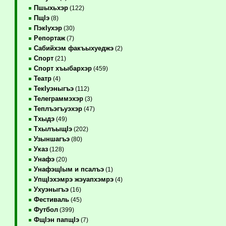
Пшыхьхэр
(122)
ПщIэ
(8)
ПэкIухэр
(30)
Репортаж
(7)
Сабийхэм факъыхуеджэ
(2)
Спорт
(21)
Спорт хъыбархэр
(459)
Театр
(4)
ТекIуэныгъэ
(112)
Телеграммэхэр
(3)
Теплъэгъуэхэр
(47)
Тхыдэ
(49)
ТхылъыщIэ
(202)
Узыншагъэ
(80)
Указ
(128)
Унафэ
(20)
УнафэщIым и псалъэ
(1)
УпщIэхэмрэ жэуапхэмрэ
(4)
Ухуэныгъэ
(16)
Фестиваль
(45)
Футбол
(399)
ФщIэн папщIэ
(7)