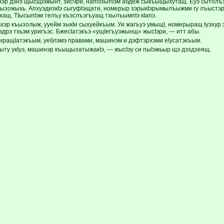
нэр дэнэ щысщIэжынт, зисчри, напIэзыпIэм абдеж сыкъыщыхутащ. Еуэ сытолъэ
ызожыхь. АпхуэдизкIэ сыгуфIэщати, номерыр зэрыкIэрымылъыжми гу лъыстэр
хащ. ТIысыпIэм телъу къэслъэгъуащ тхылъымпIэ кIапэ.
хэр къызолыж, ууейм зыкIи сыхуейкъым. Уи жагъуэ умыщI, номерыращ Iуэхур 
уэдрэ тхьэм уригъэс. БжесIатэкъэ «ущIегъуэжынщ» жысIэри, — итт абы.
ращIатэкъым, уеблэмэ правами, машинэм и дэфтэрхэми еIусатэкъым.
ту укIуэ, машинэр къыщызатыжакIэ, — жысIэу си пыIэжьыр щэ дэздзеящ.