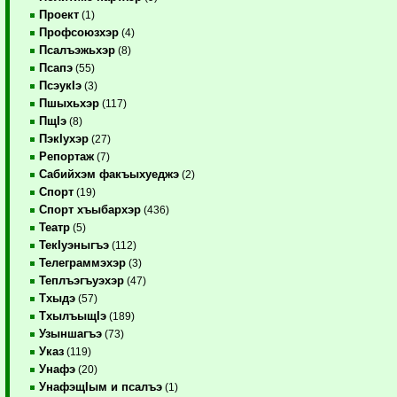
Проект
(1)
Профсоюзхэр
(4)
Псалъэжьхэр
(8)
Псапэ
(55)
ПсэукIэ
(3)
Пшыхьхэр
(117)
ПщIэ
(8)
ПэкIухэр
(27)
Репортаж
(7)
Сабийхэм факъыхуеджэ
(2)
Спорт
(19)
Спорт хъыбархэр
(436)
Театр
(5)
ТекIуэныгъэ
(112)
Телеграммэхэр
(3)
Теплъэгъуэхэр
(47)
Тхыдэ
(57)
ТхылъыщIэ
(189)
Узыншагъэ
(73)
Указ
(119)
Унафэ
(20)
УнафэщIым и псалъэ
(1)