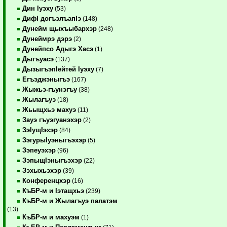
Дин Iуэху
(53)
ДифI догъэлъапIэ
(148)
Дунейм щыхъыбархэр
(248)
Дунеймрэ дэрэ
(2)
Дунейпсо Адыгэ Хасэ
(1)
Дыгъуасэ
(137)
ДызыгъэпIейтей Iуэху
(7)
Егъэджэныгъэ
(167)
Жыжьэ-гъунэгъу
(38)
Жылагъуэ
(18)
Жьыщхьэ махуэ
(11)
Зауэ гъуэгуанэхэр
(2)
ЗэIущIэхэр
(84)
ЗэгурыIуэныгъэхэр
(5)
Зэпеуэхэр
(96)
ЗэпыщIэныгъэхэр
(22)
Зэхыхьэхэр
(39)
Конференцхэр
(16)
КъБР-м и Iэтащхьэ
(239)
КъБР-м и Жылагъуэ палатэм
(13)
КъБР-м и махуэм
(1)