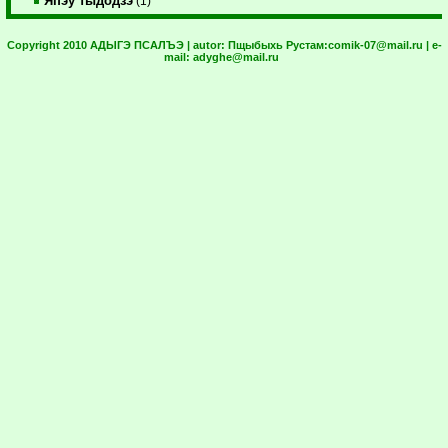
Япэу тыдодзэ
(1)
Copyright 2010 АДЫГЭ ПСАЛЪЭ | autor:
Пщыбыхь Рустам:
comik-07@mail.ru
| e-
mail:
adyghe@mail.ru