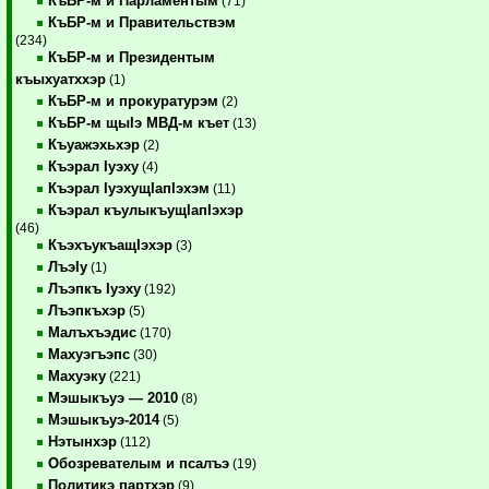
КъБР-м и Парламентым
(71)
КъБР-м и Правительствэм
(234)
КъБР-м и Президентым
къыхуатххэр
(1)
КъБР-м и прокуратурэм
(2)
КъБР-м щыIэ МВД-м къет
(13)
Къуажэхьхэр
(2)
Къэрал Iуэху
(4)
Къэрал IуэхущIапIэхэм
(11)
Къэрал къулыкъущIапIэхэр
(46)
КъэхъукъащIэхэр
(3)
ЛъэIу
(1)
Лъэпкъ Iуэху
(192)
Лъэпкъхэр
(5)
Малъхъэдис
(170)
Махуэгъэпс
(30)
Махуэку
(221)
Мэшыкъуэ — 2010
(8)
Мэшыкъуэ-2014
(5)
Нэтынхэр
(112)
Обозревателым и псалъэ
(19)
Политикэ партхэр
(9)