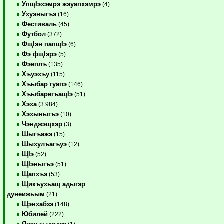
УпщIэхэмрэ жэуапхэмрэ
(4)
Ухуэныгъэ
(16)
Фестиваль
(45)
Футбол
(372)
ФщIэн папщIэ
(6)
Фэ фщIэрэ
(5)
Фэеплъ
(135)
Хъуэхъу
(115)
Хъыбар гуапэ
(146)
ХъыбарегъащIэ
(51)
Хэха
(3 984)
Хэхыныгъэ
(10)
Чэнджэщхэр
(3)
Шыгъажэ
(15)
Шыхулъагъуэ
(12)
ЩIэ
(52)
ЩIэныгъэ
(51)
Щапхъэ
(53)
Щикъухьащ адыгэр
дунеижьым
(21)
Щэнхабзэ
(148)
Юбилей
(222)