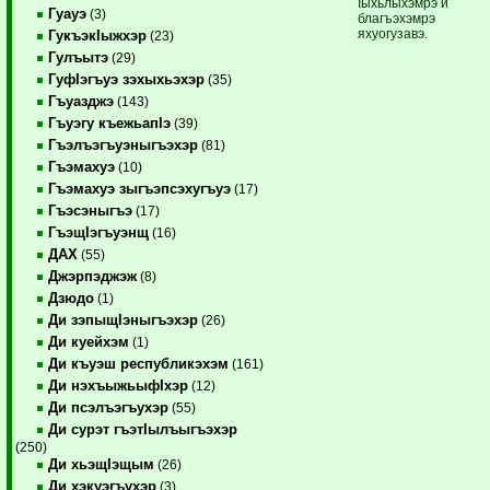
Iыхьлыхэмрэ и
Гуауэ
(3)
благъэхэмрэ
яхуогузавэ.
ГукъэкIыжхэр
(23)
Гулъытэ
(29)
ГуфIэгъуэ зэхыхьэхэр
(35)
Гъуазджэ
(143)
Гъуэгу къежьапIэ
(39)
Гъэлъэгъуэныгъэхэр
(81)
Гъэмахуэ
(10)
Гъэмахуэ зыгъэпсэхугъуэ
(17)
Гъэсэныгъэ
(17)
ГъэщIэгъуэнщ
(16)
ДАХ
(55)
Джэрпэджэж
(8)
Дзюдо
(1)
Ди зэпыщIэныгъэхэр
(26)
Ди куейхэм
(1)
Ди къуэш республикэхэм
(161)
Ди нэхъыжьыфIхэр
(12)
Ди псэлъэгъухэр
(55)
Ди сурэт гъэтIылъыгъэхэр
(250)
Ди хьэщIэщым
(26)
Ди хэкуэгъухэр
(3)