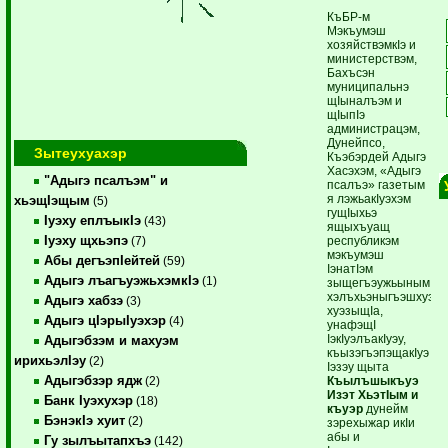
КъБР-м
Мэкъумэш
хозяйствэмкIэ и
министерствэм,
Бахъсэн
муниципальнэ
щIыналъэм и
щIыпIэ
администрацэм,
Дунейпсо,
Зытеухуахэр
Къэбэрдей Адыгэ
Хасэхэм, «Адыгэ
"Адыгэ псалъэм" и
псалъэ» газетым
я лэжьакIуэхэм
хьэщIэщым
(5)
гущIыхьэ
Iуэху еплъыкIэ
(43)
ящыхъуащ
Iуэху щхьэпэ
республикэм
(7)
мэкъумэш
Абы дегъэпIейтей
(59)
IэнатIэм
Адыгэ лъагъуэжьхэмкIэ
(1)
зыщегъэужьыным
хэлъхьэныгъэшхуэ
Адыгэ хабзэ
(3)
хуэзыщIа,
Адыгэ цIэрыIуэхэр
(4)
унафэщI
IэкIуэлъакIуэу,
Адыгэбзэм и махуэм
къызэгъэпэщакIуэ
ирихьэлIэу
(2)
Iэзэу щыта
Адыгэбзэр ядж
Къылъшыкъуэ
(2)
Изэт ХьэтIым и
Банк Iуэхухэр
(18)
къуэр
дунейм
БэнэкIэ хуит
(2)
зэрехыжар икIи
абы и
Гу зылъытапхъэ
(142)