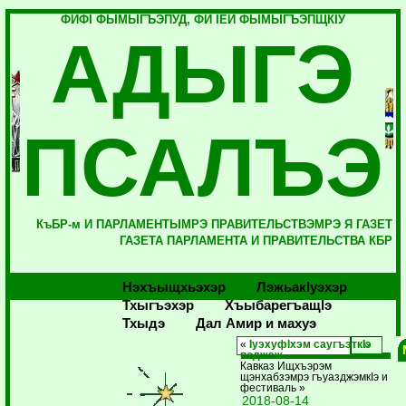
ФИФI ФЫМЫГЪЭПУД, ФИ IЕЙ ФЫМЫГЪЭПЩКIУ
АДЫГЭ
ПСАЛЪЭ
КъБР-м И ПАРЛАМЕНТЫМРЭ ПРАВИТЕЛЬСТВЭМРЭ Я ГАЗЕТ
ГАЗЕТА ПАРЛАМЕНТА И ПРАВИТЕЛЬСТВА КБР
Нэхъыщхьэхэр
Лэжьакlуэхэр
Тхыгъэхэр
Хъыбарегъащlэ
Тхыдэ
Дал Амир и махуэ
«
IуэхуфIхэм саугъэткIэ
поджэж
Кавказ Ищхъэрэм
щэнхабзэмрэ гъуазджэмкIэ и
фестиваль »
2018-08-14