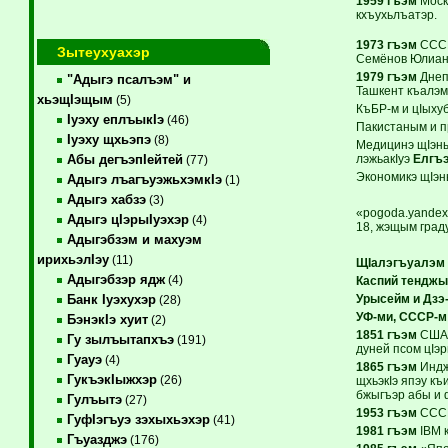
1959 гъэм
Моск
кхъухьлъатэр.
1973 гъэм
СССР
Зытеухуахэр
Семёнов Юлиан 
1979 гъэм
Днеп
"Адыгэ псалъэм" и
Ташкент къалэм
хьэщIэщым
(5)
КъБР-м и цIыхуб
Iуэху еплъыкIэ
(46)
Пакистаным и 
Iуэху щхьэпэ
(8)
Медицинэ щIэны
лэжьакIуэ
Елгъэ
Абы дегъэпIейтей
(77)
Экономикэ щIэн
Адыгэ лъагъуэжьхэмкIэ
(1)
Адыгэ хабзэ
(3)
«pogoda.yandex
Адыгэ цIэрыIуэхэр
(4)
18, жэщым град
Адыгэбзэм и махуэм
ирихьэлIэу
(11)
ЩIалэгъуалэм 
Адыгэбзэр ядж
(4)
Каспий тенджы
Урысейм и Дзэ
Банк Iуэхухэр
(28)
УФ-ми, СССР-м
БэнэкIэ хуит
(2)
1851 гъэм
США-
Гу зылъытапхъэ
(191)
дуней псом цIэр
Гуауэ
(4)
1865 гъэм
Индж
ГукъэкIыжхэр
(26)
щхьэкIэ япэу къ
бжыгъэр абы и ф
Гулъытэ
(27)
1953 гъэм
СССР
ГуфIэгъуэ зэхыхьэхэр
(41)
1981 гъэм
IBM 
Гъуазджэ
(176)