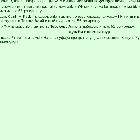
хэм я доктор, профессор, ЩIДАА-м и академик
Мэшыкъуэ Нуралий
и ныбжьыр
турэмрэ спортымкIэ щIыхь зиIэ и лэжьакIуэ, УФ-м и къуажэ Iэтащхьэ нэхъыф
ыр илъэс 66-рэ ирокъу.
м, КъБР-м, КъШР-м щIыхь зиIэ я артист, оперэ уэрэджыIакIуэхэм Пуччини и цI
алисту щыта
Ташло Алий
и ныбжьыр илъэс 55-рэ ирокъу.
 УФ-м щIыхь зиIэ и артисткэ
Тереховэ Аннэ
и ныбжьыр илъэс 51-рэ ирокъу.
Дунейм и щытыкIэнур
.ru» сайтым зэритымкIэ, Налшык уфауэ щыщытынущ, уэшх къыщешхынущ. Хуа
 щыхъунущ