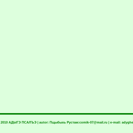
t 2010 АДЫГЭ ПСАЛЪЭ | autor:
Пщыбыхь Рустам:
comik-07@mail.ru
| e-mail:
adyghe