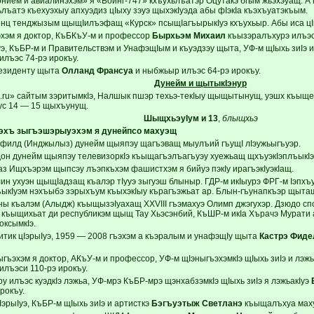
нием и авиалинэхэм» я «Боинг-747» кхъухьлъатэр Оцутакэ бгым жьэхэуащ. А гуз
ьлъатэ къехуэхыу апхуэдиз цIыху зэуэ щыхэкIуэда абы фIэкIа къэхъуатэкъым.
нц тенджызым щыщIилъэфащ «Курск» псыщIагъырыкIуэ кхъухьыр. Абы иса цIы
хэм я доктор, КъБКъУ-м и профессор
Бырхьэм Михаил
къызэралъхурэ илъэс 
э, КъБР-м и Правительствэм и УнафэщIым и къуэдзэу щыта, УФ-м щIыхь зиIэ и
илъэс 74-рэ ирокъу.
езиденту щыта
Олланд Франсуа
и ныбжьыр илъэс 64-рэ ирокъу.
Дунейм и щытыкIэнур
.ru» сайтым зэритымкIэ, Налшык пшэр техьэ-текIыу щыщытынущ, уэшх къыще
ус 14 — 15 щыхъунущ.
ШыщхьэуIум и 13
,
блыщхьэ
 нэхъ зыгъэшэрыуэхэм я дунейпсо махуэщ
илд (Инджылыз) дунейм щыяпэу щагъэващ мыулъий гъущI лIэужьыгъуэр.
он дунейм щыяпэу телевизоркIэ къыщагъэлъагъуэу хуежьащ щхъуэкIэплъыкIэ
аз Ищхъэрэм щыпсэу лъэпкъхэм фашистхэм я бийуэ пэкIу ирагъэкIуэкIащ.
ин ухуэн щыщIадзащ къалэр тIууэ зыгуэш блыныр. ГДР-м икIыурэ ФРГ-м Iэпхъ
ъыкIуэм нэхъыбэ зэрыхъум къыхэкIыу кърагъэжьат ар. Блын-гъунапкъэр щытащ 
ы къалэм (Алыдж) къыщызэIуахащ ХХVIII гъэмахуэ Олимп джэгухэр. Дзюдо спо
 къыщихьат ди республикэм щыщ Тау Хьэсэнбий, КъШР-м икIа Хърачэ Мурати 
оксымкIэ.
тик цIэрыIуэ, 1959 — 2008 гъэхэм а къэралым и унафэщIу щыта
Кастрэ Фиде
ъэхэм я доктор, АКъУ-м и профессор, УФ-м щIэныгъэхэмкIэ щIыхь зиIэ и лэжь
илъэси 110-рэ ирокъу.
у илъэс куэдкIэ лэжьа, УФ-мрэ КъБР-мрэ щэнхабзэмкIэ щIыхь зиIэ я лэжьакIуэ
рокъу.
IэрыIуэ, КъБР-м щIыхь зиIэ и артисткэ
Бэгъуэтыж Светланэ
къыщалъхуа мах