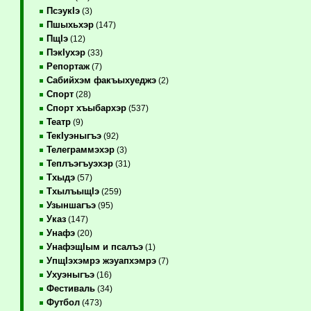
ПсэукIэ
(3)
Пшыхьхэр
(147)
ПщIэ
(12)
ПэкIухэр
(33)
Репортаж
(7)
Сабийхэм факъыхуеджэ
(2)
Спорт
(28)
Спорт хъыбархэр
(537)
Театр
(9)
ТекIуэныгъэ
(92)
Телеграммэхэр
(3)
Теплъэгъуэхэр
(31)
Тхыдэ
(57)
ТхылъыщIэ
(259)
Узыншагъэ
(95)
Указ
(147)
Унафэ
(20)
УнафэщIым и псалъэ
(1)
УпщIэхэмрэ жэуапхэмрэ
(7)
Ухуэныгъэ
(16)
Фестиваль
(34)
Футбол
(473)