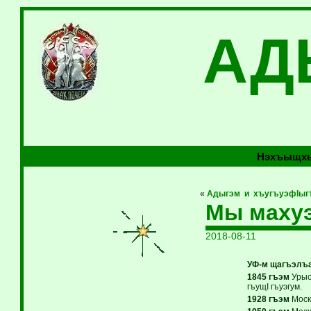
АД
Нэхъыщхь
«
Адыгэм и хъугъуэфIыг
Мы маху
2018-08-11
УФ-м щагъэлъа
1845 гъэм
Урыс
гъущI гъуэгум.
1928 гъэм
Моск