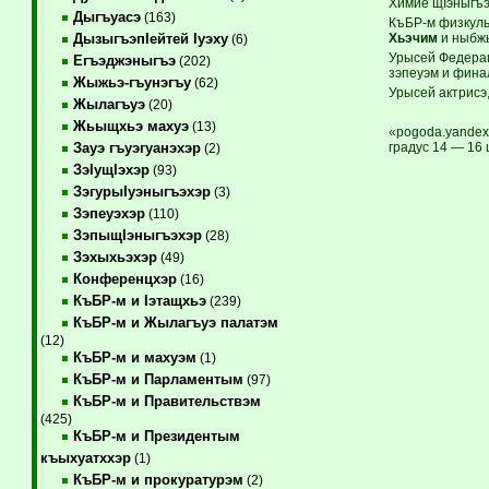
Химие щIэныгъэ
Дыгъуасэ
(163)
КъБР-м физкуль
Хьэчим
и ныбжь
ДызыгъэпIейтей Iуэху
(6)
Урысей Федерацэ
Егъэджэныгъэ
(202)
зэпеуэм и фин
Жыжьэ-гъунэгъу
(62)
Урысей актрисэ,
Жылагъуэ
(20)
Жьыщхьэ махуэ
(13)
«pogoda.yandex
градус 14 — 16
Зауэ гъуэгуанэхэр
(2)
ЗэIущIэхэр
(93)
ЗэгурыIуэныгъэхэр
(3)
Зэпеуэхэр
(110)
ЗэпыщIэныгъэхэр
(28)
Зэхыхьэхэр
(49)
Конференцхэр
(16)
КъБР-м и Iэтащхьэ
(239)
КъБР-м и Жылагъуэ палатэм
(12)
КъБР-м и махуэм
(1)
КъБР-м и Парламентым
(97)
КъБР-м и Правительствэм
(425)
КъБР-м и Президентым
къыхуатххэр
(1)
КъБР-м и прокуратурэм
(2)