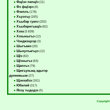
ФщIэн папщIэ
(11)
Фэ фщIэрэ
(6)
Фэеплъ
(178)
Хъуэхъу
(165)
Хъыбар гуапэ
(202)
ХъыбарегъащIэ
(62)
Хэха
(5 839)
Хэхыныгъэ
(12)
Чэнджэщхэр
(3)
Шыгъажэ
(20)
Шыхулъагъуэ
(12)
ЩIэ
(62)
ЩIэныгъэ
(63)
Щапхъэ
(79)
Щикъухьащ адыгэр
дунеижьым
(27)
Щэнхабзэ
(161)
Юбилей
(317)
Япэу тыдодзэ
(5)
Copyrigh