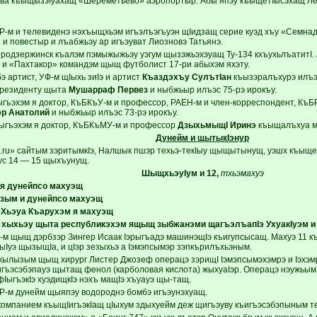
ва къыщызэIуахащ «Шереметьево» аэропортыр. Абы япэу къыщетIысэхащ Лен
-м и телевиденэ нэхъыщхьэм игъэлъэгъуэн щIидзащ серие куэд хъу «Семна
и повестыр и лъабжьэу ар игъэуват Лиозновэ Татьянэ.
родзержинск къалэм пэмыжыжьэу уэгум щызэжьэхэуащ Ту-134 кхъухьлъатитI. А
 и «Пахтакор» командэм щыщ футболист 17-ри абыхэм яхэту.
э артист, УФ-м щIыхь зиIэ и артист
Къаздэхъу СулътIан
къызэралъхурэ илъэс
президенту щыта
Мушарраф Первез
и ныбжьыр илъэс 75-рэ ирокъу.
гъэхэм я доктор, КъБКъУ-м и профессор, РАЕН-м и член-корреспондент, КъБР-
р Анатолий
и ныбжьыр илъэс 73-рэ ирокъу.
ыгъэхэм я доктор, КъБКъМУ-м и профессор
ДзыхьмыщI Иринэ
къыщалъхуа м
Дунейм и щытыкIэнур
.ru» сайтым зэритымкIэ, Налшык пшэр техьэ-текIыу щыщытынущ, уэшх къыще
ус 14 — 15 щыхъунущ.
ШыщхьэуIум и 12,
тхьэмахуэ
я дунейпсо махуэщ
зым и дунейпсо махуэщ
-Хьэуа Къарухэм я махуэщ
 хыхьэу щыта республикэхэм ящыщ зыбжанэми щагъэлъапIэ УхуакIуэм и
м щыщ дэрбзэр Зингер Исаак Iэрыгъадэ машинэщIэ къигупсысащ. Махуэ 11 къу
ыIуэ щызыщIа, и цIэр зезыхьэ а Iэмэпсымэр зэпкърилъхьэным.
ылызым щыщ хирург Листер Джозеф операцэ зэрищI Iэмэпсымэхэмрэ и Iэхэмр
игъэсэбэпауэ щытащ фенол (карболовая кислота) жыхуаIэр. Операцэ нэужьым уI
IыгъэкIэ хуэдищкIэ нэхъ мащIэ хъуауэ щы-тащ.
-м дунейм щыяпэу водороднэ бомбэ игъэунэхуащ.
компанием къыщIигъэкIащ цIыхум здыхуейм деж щигъэуву къигъэсэбэпыным т