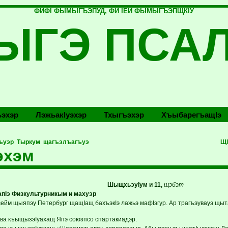
ФИФI ФЫМЫГЪЭПУД, ФИ IЕЙ ФЫМЫГЪЭПЩКIУ
ЫГЭ ПСА
эхэр
Лэжьакlуэхэр
Тхыгъэхэр
Хъыбарегъащlэ
ъуэр Тыркум щагъэлъагъуэ
ЩI
эхэм
ШыщхьэуIум и 11,
щэбэт
пIэ Физкультурникым и махуэр
ейм щыяпэу Петербург щащIащ бахъэкIэ лажьэ мафIэгур. Ар трагъэувауэ щы
ва къыщызэIуахащ Япэ союзпсо спартакиадэр.