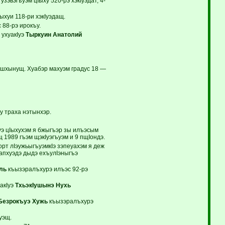
эвэгъуэм цIыху 520-рэ хэкIуэдат, 4-
хуи 118-ри хэкIуэдащ.
88-рэ ирокъу.
 ухуакIуэ
Тыркуин Анатолий
шхынущ. Хуабэр махуэм градус 18 —
у траха нэтынхэр.
уэ цIыхухэм я бжыгъэр зы илъэсым
1989 гъэм щэкIуэгъуэм и 9 пщIондэ.
рт лIэужьыгъуэмкIэ зэпеуахэм я деж
апхуэдэ дыдэ ехъулIэныгъэ
ль
къызэралъхурэ илъэс 92-рэ
акIуэ
ТхьэкIушынэ Нухь
Безрокъуэ Хужь
къызэралъхурэ
уэщ.