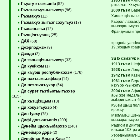
1985 гъэм
«Япо
Гъуэгу къежьапIэ
(52)
р къелат. Кхъух
Гъэлъэгъуэныгъэхэр
(96)
2000 гъэм
Баре
Химие щIэныгъэ
Гъэмахуэ
(11)
Къэрал лэжьакIу
Гъэмахуэ зыгъэпсэхугъуэ
(17)
къызэралъхурэ 
Гъэсэныгъэ
(12)
Франджым и пр
ГъэщIэгъуэнщ
(25)
ДАХ
(68)
«pogoda.yandex
19, жэщым град
Джэрпэджэж
(9)
Дзюдо
(2)
Зи Iэ сэмэгур
Ди зэпыщIэныгъэхэр
(33)
1913 гъэм
Шефф
Ди куейхэм
(1)
1928 гъэм
Лонд
Ди къуэш республикэхэм
(176)
1942 гъэм
Кавк
Ди нэхъыжьыфIхэр
(14)
1961 гъэм
Берл
Ди псэлъэгъухэр
(64)
нэхърэ къыкIэл
2004 гъэм
Афин
Ди сурэт гъэтIылъыгъэхэр
абы жэз медаль
(315)
зыIэригъэхьат б
Ди хьэщIэщым
(18)
Кубэм щыщ поли
Ди хэкуэгъухэр
(4)
ирокъу.
Дин Iуэху
(75)
Мэкъумэш щIэныг
къызэралъхурэ 
ДифI догъэлъапIэ
(209)
Радиом и диктор
Дунейм щыхъыбархэр
(248)
илъэси 103-рэ и
Дунеймрэ дэрэ
(2)
УэрэджыIакIуэ ц
Дунейпсо Адыгэ Хасэ
(1)