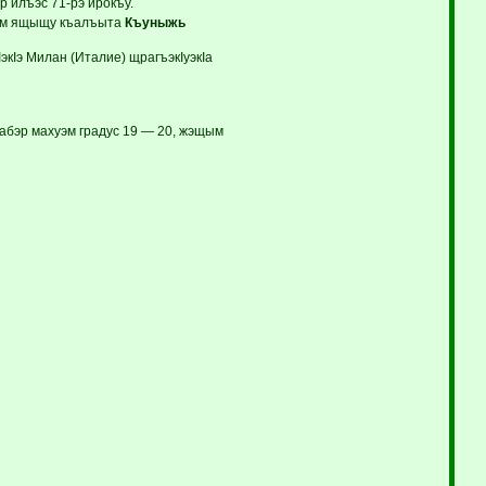
 илъэс 71-рэ ирокъу.
Iхэм ящыщу къалъыта
Къуныжь
экIэ Милан (Италие) щрагъэкIуэкIа
бэр махуэм градус 19 — 20, жэщым