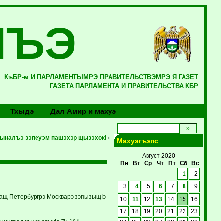
ЛЪЭ
КъБР-м И ПАРЛАМЕНТЫМРЭ ПРАВИТЕЛЬСТВЭМРЭ Я ГАЗЕТ
ГАЗЕТА ПАРЛАМЕНТА И ПРАВИТЕЛЬСТВА КБР
Тхыдэ
Дал Амир и махуэ
ыналъэ зэпеуэм пашэхэр щызэхокI
»
Махуэгъэпс
Август 2020
Пн
Вт
Ср
Чт
Пт
Сб
Вс
1
2
3
4
5
6
7
8
9
тащ Петербургрэ Москварэ зэпызыщIэ
10
11
12
13
14
15
16
17
18
19
20
21
22
23