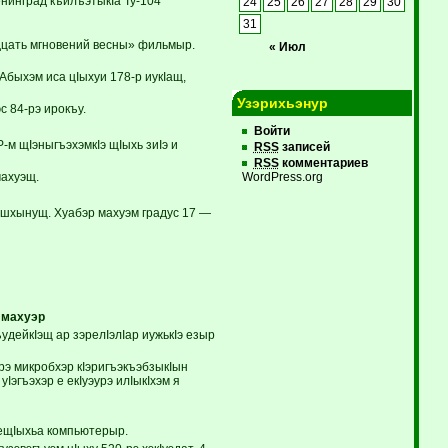
инград къилъэтыкIа Ту-104
24
25
26
27
28
29
30
31
дцать мгновений весны» фильмыр.
« Июл
быхэм иса цIыхуи 178-р иукIащ,
Узэрихьэнур
 84-рэ ирокъу.
Войти
м щIэныгъэхэмкIэ щIыхь зиIэ и
RSS
записей
RSS
комментариев
ахуэщ.
WordPress.org
шхынущ. Хуабэр махуэм градус 17 —
 махуэр
дейкIэщ ар зэрелIэлIар иужькIэ езыр
э микробхэр кIэригъэкъэбзыкIын
эгъэхэр е екIуэурэ илIыкIхэм я
ещIыхьа компьютерыр.