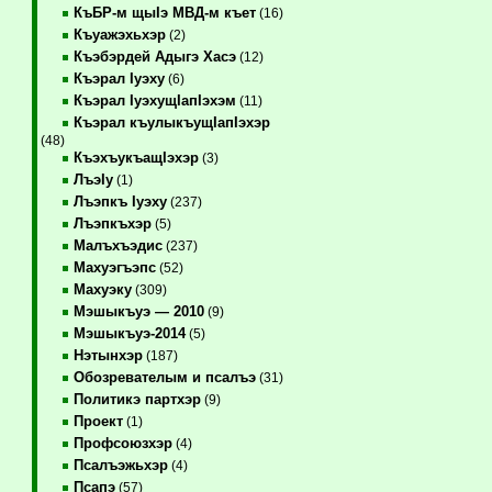
КъБР-м щыIэ МВД-м къет
(16)
Къуажэхьхэр
(2)
Къэбэрдей Адыгэ Хасэ
(12)
Къэрал Iуэху
(6)
Къэрал IуэхущIапIэхэм
(11)
Къэрал къулыкъущIапIэхэр
(48)
КъэхъукъащIэхэр
(3)
ЛъэIу
(1)
Лъэпкъ Iуэху
(237)
Лъэпкъхэр
(5)
Малъхъэдис
(237)
Махуэгъэпс
(52)
Махуэку
(309)
Мэшыкъуэ — 2010
(9)
Мэшыкъуэ-2014
(5)
Нэтынхэр
(187)
Обозревателым и псалъэ
(31)
Политикэ партхэр
(9)
Проект
(1)
Профсоюзхэр
(4)
Псалъэжьхэр
(4)
Псапэ
(57)