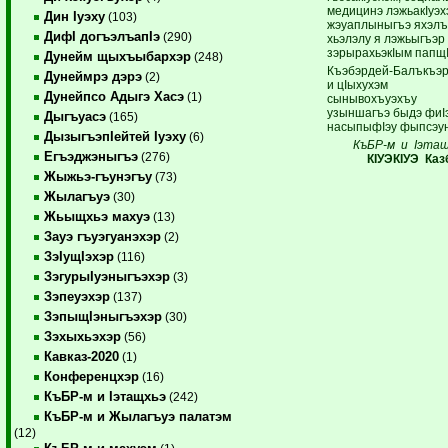
медицинэ лэжьакIуэх
Дин Iуэху
(103)
жэуаплыныгъэ яхэлъ
ДифI догъэлъапIэ
(290)
хьэлэлу я лэжьыгъэр
зэрырахьэкIым папщI
Дунейм щыхъыбархэр
(248)
Къэбэрдей-Балъкъэ
Дунеймрэ дэрэ
(2)
и цIыхухэм
Дунейпсо Адыгэ Хасэ
(1)
сынывохъуэхъу
узыншагъэ быдэ фиIэ
Дыгъуасэ
(165)
насыпыфIэу фыпсэун
ДызыгъэпIейтей Iуэху
(6)
КъБР-м и I
этащ
Егъэджэныгъэ
(276)
К
I
УЭКI
УЭ Каз
Жыжьэ-гъунэгъу
(73)
Жылагъуэ
(30)
Жьыщхьэ махуэ
(13)
Зауэ гъуэгуанэхэр
(2)
ЗэIущIэхэр
(116)
ЗэгурыIуэныгъэхэр
(3)
Зэпеуэхэр
(137)
ЗэпыщIэныгъэхэр
(30)
Зэхыхьэхэр
(56)
Кавказ-2020
(1)
Конференцхэр
(16)
КъБР-м и Iэтащхьэ
(242)
КъБР-м и Жылагъуэ палатэм
(12)