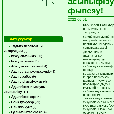
асыпыфIэ
фыпсэу!
2022-06-01
Къэбэрдей-Балъкъэ
и цIыхухэу пщIэ
зыхуэтщIхэ!
Сабийхэм я дунейпс
Зытеухуахэр
махуэмкIэ сигуми си
псэми къабгъэдэкIыу
"Адыгэ псалъэм" и
сынывохъуэхъу!
хьэщIэщым
(5)
Ди гъащIэм и
лъапIэныгъэ
Iуэху еплъыкIэ
(50)
нэхъыщхьэр ди
Iуэху щхьэпэ
(11)
щIэблэрщ, абыхэм
Абы дегъэпIейтей
сабиигъуэ насыпыфI
(84)
яIэныр
Адыгэ лъагъуэжьхэмкIэ
(4)
къахузэгъэпэщыныр
Адыгэ хабзэ
(9)
къэрал политикэм
щыпэрыт Iуэхугъуэ
Адыгэ цIэрыIуэхэр
(4)
нэхъыщхьэ дыдэщ.
Адыгэбзэм и махуэм
Иужьрей илъэсхэм
сабийм зиужьыным, 
ирихьэлIэу
(11)
и зэфIэкIым
Адыгэбзэр ядж
(4)
зыкъызэкъуихыным
Банк Iуэхухэр
хуэунэтIауэ лэжьыгъ
(29)
куэд идогъэкIуэкI. Ах
БэнэкIэ хуит
(2)
хуэунэтIащ гъащIэм
Гу зылъытапхъэ
(214)
езыхэм я гъуэгу