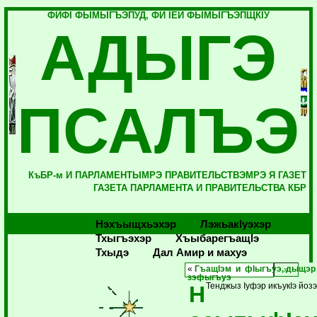
ФИФI ФЫМЫГЪЭПУД, ФИ IЕЙ ФЫМЫГЪЭПЩКIУ
АДЫГЭ
ПСАЛЪЭ
КъБР-м И ПАРЛАМЕНТЫМРЭ ПРАВИТЕЛЬСТВЭМРЭ Я ГАЗЕТ
ГАЗЕТА ПАРЛАМЕНТА И ПРАВИТЕЛЬСТВА КБР
Нэхъыщхьэхэр
Лэжьакlуэхэр
Тхыгъэхэр
Хъыбарегъащlэ
Тхыдэ
Дал Амир и махуэ
«
ГъащIэм и фIыгъуэ, дыщэ
зэфыгъуэ
Н
Тенджыз Iуфэр икъукIэ йозэ