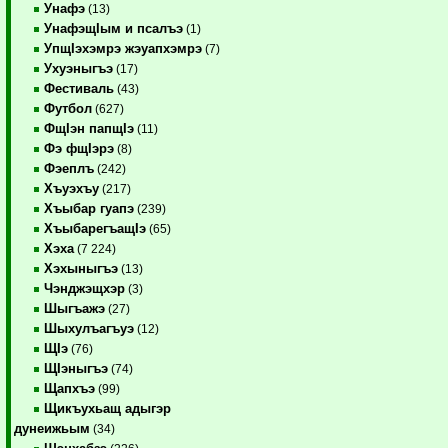
Унафэ
(13)
УнафэщIым и псалъэ
(1)
УпщIэхэмрэ жэуапхэмрэ
(7)
Ухуэныгъэ
(17)
Фестиваль
(43)
Футбол
(627)
ФщIэн папщIэ
(11)
Фэ фщIэрэ
(8)
Фэеплъ
(242)
Хъуэхъу
(217)
Хъыбар гуапэ
(239)
ХъыбарегъащIэ
(65)
Хэха
(7 224)
Хэхыныгъэ
(13)
Чэнджэщхэр
(3)
Шыгъажэ
(27)
Шыхулъагъуэ
(12)
ЩIэ
(76)
ЩIэныгъэ
(74)
Щапхъэ
(99)
Щикъухьащ адыгэр
дунеижьым
(34)