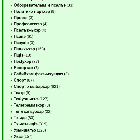
Обозревателым и псалъэ
(33)
Политикэ партхэр
(9)
Проект
(3)
Профсоюзхэр
(4)
Псалъэжьхэр
(4)
Псапэ
(61)
ПсэукIэ
(3)
Пшыхьхэр
(163)
ПщIэ
(13)
ПэкIухэр
(37)
Репортаж
(7)
Сабийхэм факъыхуеджэ
(3)
Спорт
(87)
Спорт хъыбархэр
(621)
Театр
(9)
ТекIуэныгъэ
(127)
Телеграммэхэр
(3)
Теплъэгъуэхэр
(32)
Тхыдэ
(83)
ТхылъыщIэ
(319)
Узыншагъэ
(128)
Указ
(157)