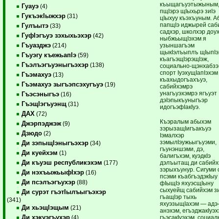
къыщагъуэтыжыным
Гуауэ
(4)
пщIэрэ щIыхьрэ зиIэ
ГукъэкIыжхэр
(31)
цIыхуу къэхъуным. А
папщIэ иджырей саб
Гулъытэ
(33)
садхэр, школхэр доух
ГуфIэгъуэ зэхыхьэхэр
(42)
ныбжьыщIэхэм я
Гъуазджэ
узыншагъэм
(214)
щыкIэлъыплъ щIыпIэ
Гъуэгу къежьапIэ
(59)
къагъэщIэрэщIэж,
Гъэлъэгъуэныгъэхэр
(138)
социально-щэнхабзэ
спорт IуэхущIапIэхэм
Гъэмахуэ
(13)
къахыдогъахъуэ,
Гъэмахуэ зыгъэпсэхугъуэ
(19)
сабийхэмрэ
унагъуэхэмрэ ягъуэт
Гъэсэныгъэ
(16)
дэIэпыкъуныгъэр
ГъэщIэгъуэнщ
(31)
идогъэфIакIуэ.
ДАХ
(72)
Къэралым абыхэм
Джэрпэджэж
(9)
зэрызащIигъакъуэ
Дзюдо
(2)
Iэмалхэр
зэмылIэужьыгъуэми,
Ди зэпыщIэныгъэхэр
(34)
гъунэншэми, дэ,
Ди куейхэм
(1)
балигъхэм, куэдкIэ
Ди къуэш республикэхэм
дэлъытащ ди сабийх
(177)
зэрыхъунур. Сигуми 
Ди нэхъыжьыфIхэр
(16)
псэми къабгъэдэкIыу
Ди псэлъэгъухэр
(88)
фIыщIэ яхуэсщIыну
сыхуейщ сабийхэм з
Ди сурэт гъэтIылъыгъэхэр
гъащIэр тыхь
(341)
яхуэзыщIахэм — адэ
Ди хьэщIэщым
(21)
анэхэм, егъэджакIуэх
Ди хэкуэгъухэр
гъэсакIуэхэм, социал
(4)