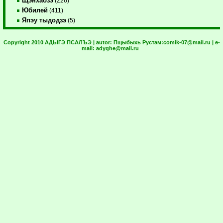
Щэнхабзэ
(226)
Юбилей
(411)
Япэу тыдодзэ
(5)
Copyright 2010 АДЫГЭ ПСАЛЪЭ | autor:
Пщыбыхь Рустам:
comik-07@mail.ru
| e-
mail:
adyghe@mail.ru