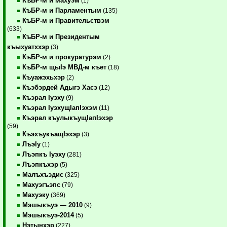
КъБР-м и махуэм
(1)
КъБР-м и Парламентым
(135)
КъБР-м и Правительствэм
(633)
КъБР-м и Президентым
къыхуатххэр
(3)
КъБР-м и прокуратурэм
(2)
КъБР-м щыIэ МВД-м къет
(18)
Къуажэхьхэр
(2)
Къэбэрдей Адыгэ Хасэ
(12)
Къэрал Iуэху
(9)
Къэрал IуэхущIапIэхэм
(11)
Къэрал къулыкъущIапIэхэр
(59)
КъэхъукъащIэхэр
(3)
ЛъэIу
(1)
Лъэпкъ Iуэху
(281)
Лъэпкъхэр
(5)
Малъхъэдис
(325)
Махуэгъэпс
(79)
Махуэку
(369)
Мэшыкъуэ — 2010
(9)
Мэшыкъуэ-2014
(5)
Нэтынхэр
(227)