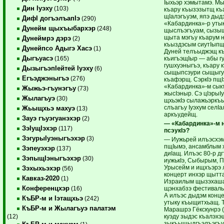
Iыхьэр хэмытамэ. М
Дин Iуэху
(103)
къару къызэзытщ къа
щIалэгъуэм, япэ дыд
ДифI догъэлъапIэ
(290)
«Кабардинка»-р утык
Дунейм щыхъыбархэр
(248)
щыслъэгъуам, сызы
щыта мэгъу къарум 
Дунеймрэ дэрэ
(2)
къыздэсым сиутIып
Дунейпсо Адыгэ Хасэ
(1)
Дуней телъыджэщ к
Дыгъуасэ
къигъэщIыр — абы г
(165)
гушхуэныгъэ, къару к
ДызыгъэпIейтей Iуэху
(6)
сыщыпсэури сыщыгу
Егъэджэныгъэ
(276)
къафэрщ. СэркIэ пщ
«Кабардинка»-м сы
Жыжьэ-гъунэгъу
(73)
жысIэныр. Сэ цIэрыI
Жылагъуэ
(30)
щхьэкIэ сылажьэркъ
слъагъу Iуэхум селIа
Жьыщхьэ махуэ
(13)
аркъудейщ.
Зауэ гъуэгуанэхэр
(2)
— «Кабардинка»-м н
ЗэIущIэхэр
(117)
псэукIэ?
ЗэгурыIуэныгъэхэр
(3)
— Иужьрей илъэсхэм 
пщIымэ, ансамблым 
Зэпеуэхэр
(137)
диIащ. Илъэс 80-р д
ЗэпыщIэныгъэхэр
(30)
иужькIэ, Сыбырым, 
Урысейм и ищхъэрэ
Зэхыхьэхэр
(56)
концерт инхэр щытта
Кавказ-2020
(1)
Израилым щызэхаша
Конференцхэр
щэнхабзэ фестивал
(16)
А илъэс дыдэм конце
КъБР-м и Iэтащхьэ
(242)
утыку къыщитхьащ. 
КъБР-м и Жылагъуэ палатэм
Марашрэ Гёкскунрэ 
куэду зыдэс къалэхэ
(12)
зыкъыщыдгъэлъэгъу