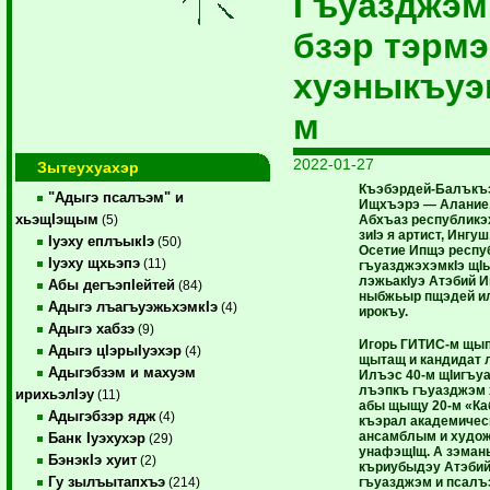
Гъуазджэ
бзэр тэрм
хуэныкъу
м
2022-01-27
Зытеухуахэр
Къэбэрдей-Балъкъэ
"Адыгэ псалъэм" и
Ищхъэрэ — Алание,
хьэщIэщым
Абхъаз республикэ
(5)
зиIэ я артист, Ингу
Iуэху еплъыкIэ
(50)
Осетие Ипщэ респу
Iуэху щхьэпэ
(11)
гъуазджэхэмкIэ щIы
лэжьакIуэ Атэбий И
Абы дегъэпIейтей
(84)
ныбжьыр пщэдей и
Адыгэ лъагъуэжьхэмкIэ
(4)
ирокъу.
Адыгэ хабзэ
(9)
Игорь ГИТИС-м щып
Адыгэ цIэрыIуэхэр
(4)
щытащ и кандидат 
Адыгэбзэм и махуэм
Илъэс 40-м щIигъуа
лъэпкъ гъуазджэм 
ирихьэлIэу
(11)
абы щыщу 20-м «Ка
Адыгэбзэр ядж
(4)
къэрал академичес
ансамблым и худо
Банк Iуэхухэр
(29)
унафэщIщ. А зэма
БэнэкIэ хуит
(2)
къриубыдэу Атэби
Гу зылъытапхъэ
гъуазджэм и псалъ
(214)