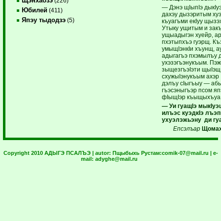
Щэнхабзэ
(226)
— Дэнэ щIыпIэ дыкIу
Юбилей
(411)
дахэу дызэритым хуэ
Япэу тыдодзэ
(5)
къуагъми екIуу щызэ
Утыку ущитым и зак
ущыадыгэн хуейр, ар
пхэтыпхъэ гуэрщ. Къ
умыщIэнкIи хъунщ, ау
адыгагъэ пхэмылъу 
ухэзэгъэнукъым. Пэж
зыщезгъэIэти щыIэщ,
схужыIэнукъым ахэр 
дэлъу сIыгъыу — аб
гъэсэныгъэр псом яп
фIыщIэр къыщыхъуа 
— Уи гуащIэ мыкIу
илъэс куэдкIэ лъэ
ухуэлэжьэну ди гуа
Епсэлъар
Щомах
Copyright 2010 АДЫГЭ ПСАЛЪЭ | autor:
Пщыбыхь Рустам:
comik-07@mail.ru
| e-
mail:
adyghe@mail.ru