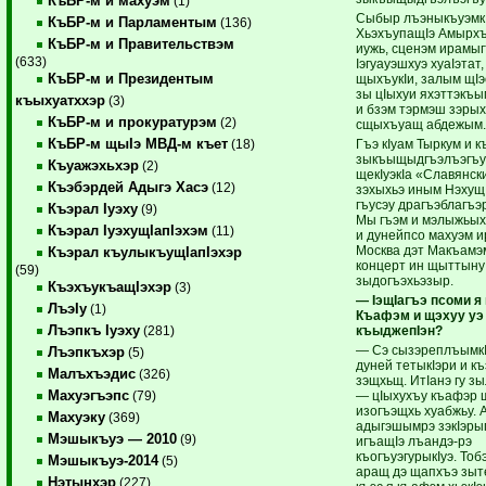
КъБР-м и махуэм
(1)
Сыбыр лъэныкъуэмк
КъБР-м и Парламентым
(136)
ХьэхъупащIэ Амырхъ
КъБР-м и Правительствэм
иужь, сценэм ирамыг
(633)
Iэгуауэшхуэ хуаIэтат,
КъБР-м и Президентым
щыхъукIи, залым щIэ
зы цIыхуи яхэттэкъы
къыхуатххэр
(3)
и бзэм тэрмэш зэрых
КъБР-м и прокуратурэм
(2)
сщыхъуащ абдежым.
КъБР-м щыIэ МВД-м къет
Гъэ кIуам Тыркум и к
(18)
зыкъыщыдгъэлъэгъу
Къуажэхьхэр
(2)
щекIуэкIа «Славянск
Къэбэрдей Адыгэ Хасэ
(12)
зэхыхьэ иным Нэхущ
гъусэу драгъэблагъэ
Къэрал Iуэху
(9)
Мы гъэм и мэлыжьы
Къэрал IуэхущIапIэхэм
(11)
и дунейпсо махуэм ир
Москва дэт Макъамэ
Къэрал къулыкъущIапIэхэр
концерт ин щыттыну
(59)
зыдогъэхьэзыр.
КъэхъукъащIэхэр
(3)
— IэщIагъэ псоми я
ЛъэIу
(1)
Къафэм и щэхуу уэ
Лъэпкъ Iуэху
къыджепIэн?
(281)
— Сэ сызэреплъымкIэ
Лъэпкъхэр
(5)
дуней тетыкIэри и к
Малъхъэдис
(326)
зэщхьщ. ИтIанэ гу 
Махуэгъэпс
— цIыхухъу къафэр 
(79)
изогъэщхь хуабжьу. 
Махуэку
(369)
адыгэшымрэ зэкIэры
Мэшыкъуэ — 2010
(9)
игъащIэ лъандэ-рэ
къогъуэгурыкIуэ. Тоб
Мэшыкъуэ-2014
(5)
аращ дэ щапхъэ зыт
Нэтынхэр
(227)