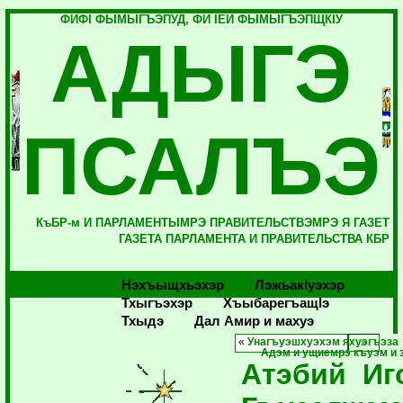
ФИФI ФЫМЫГЪЭПУД, ФИ IЕЙ ФЫМЫГЪЭПЩКIУ
АДЫГЭ
ПСАЛЪЭ
КъБР-м И ПАРЛАМЕНТЫМРЭ ПРАВИТЕЛЬСТВЭМРЭ Я ГАЗЕТ
ГАЗЕТА ПАРЛАМЕНТА И ПРАВИТЕЛЬСТВА КБР
Нэхъыщхьэхэр
Лэжьакlуэхэр
Тхыгъэхэр
Хъыбарегъащlэ
Тхыдэ
Дал Амир и махуэ
«
Унагъуэшхуэхэм яхуэгъэза 
Адэм и ущиемрэ къуэм и 
Атэбий Иг