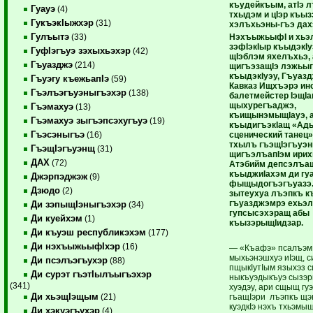
къудейкъым, атIэ 
Гуауэ
(4)
тхыдэм и цIэр къы
ГукъэкIыжхэр
(31)
хэлъхьэны-гъэ дах
Гулъытэ
НэхъыжьыфI и хьэл
(33)
зэфIэкIыр къыдэкIу
ГуфIэгъуэ зэхыхьэхэр
(42)
щIэблэм яхелъхьэ,
Гъуазджэ
(214)
щигъэзащIэ лэжьы
къыдэкIуэу, Гъуаз
Гъуэгу къежьапIэ
(59)
Кавказ Ищхъэрэ ин
Гъэлъэгъуэныгъэхэр
(138)
балетмейстер IэщI
щыхурегъаджэ,
Гъэмахуэ
(13)
къищынэмыщIауэ, 
Гъэмахуэ зыгъэпсэхугъуэ
(19)
къыдигъэкIащ «Ад
Гъэсэныгъэ
сценический танец
(16)
тхылъ гъэщIэгъуэн
ГъэщIэгъуэнщ
(31)
щигъэлъапIэм ирих
ДАХ
(72)
Атэбийм депсэлъа
къыджиIахэм ди гу
Джэрпэджэж
(9)
фыщыдогъэгъуазэ.
Дзюдо
(2)
зытеухуа лъэпкъ 
гъуазджэмрэ ехьэл
Ди зэпыщIэныгъэхэр
(34)
гупсысэхэращ абы
Ди куейхэм
(1)
къызэрыщIидзар.
Ди къуэш республикэхэм
(177)
Ди нэхъыжьыфIхэр
(16)
— «Къафэ» псалъэм 
мыхьэнэшхуэ иIэщ, с
Ди псэлъэгъухэр
(88)
пщыкIутIым языхэз с
Ди сурэт гъэтIылъыгъэхэр
ныкъуэдыкъуэ сызэ
(341)
хуэдэу, ари сщыщ гу
Ди хьэщIэщым
гъащIэри лъэпкъ щэ
(21)
куэдкIэ нэхъ тхьэмыщ
Ди хэкуэгъухэр
(4)