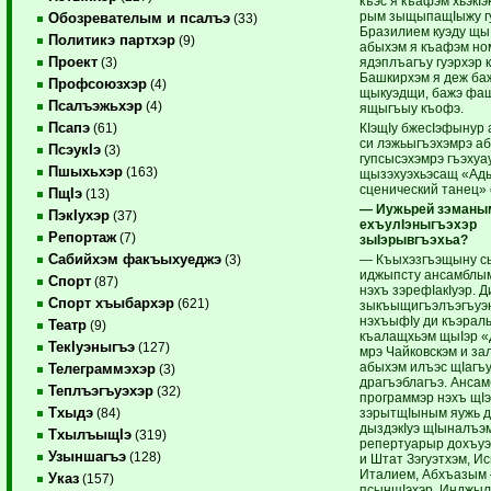
къэс я къафэм хьэкIэк
рым зыщыпащIыжу г
Обозревателым и псалъэ
(33)
Бразилием куэду щы
Политикэ партхэр
(9)
абыхэм я къафэм но
Проект
ядэплъагъу гуэрхэр 
(3)
Башкирхэм я деж ба
Профсоюзхэр
(4)
щыкуэдщи, бажэ фа
Псалъэжьхэр
(4)
ящыгъыу къофэ.
Псапэ
КIэщIу бжесIэфынур 
(61)
си лэжьыгъэхэмрэ а
ПсэукIэ
(3)
гупсысэхэмрэ гъэхуа
Пшыхьхэр
(163)
щызэхуэхьэсащ «Ады
сценический танец»
ПщIэ
(13)
— Иужьрей зэманы
ПэкIухэр
(37)
ехъулIэныгъэхэр
Репортаж
(7)
зыIэрывгъэхьа?
Сабийхэм факъыхуеджэ
— Къыхэзгъэщыну с
(3)
иджыпсту ансамблым 
Спорт
(87)
нэхъ зэрефIакIуэр. Д
Спорт хъыбархэр
(621)
зыкъыщигъэлъэгъуэн
нэхъыфIу ди къэрал
Театр
(9)
къалащхьэм щыIэр «
ТекIуэныгъэ
(127)
мрэ Чайковскэм и з
абыхэм илъэс щIагъу
Телеграммэхэр
(3)
драгъэблагъэ. Анса
Теплъэгъуэхэр
(32)
программэр нэхъ щI
Тхыдэ
зэрытщIыным яужь д
(84)
дыздэкIуэ щIыналъэ
ТхылъыщIэ
(319)
репертуарыр дохъуэ
Узыншагъэ
(128)
и Штат Зэгуэтхэм, И
Италием, Абхъазым
Указ
(157)
псынщIэхэр, Инджы