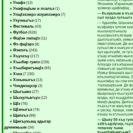
Унафэ
(13)
Японием, Израилым,
хуэмхэр щафIэфIщ.
УнафэщIым и псалъэ
(1)
— Къэралым и лъэ
УпщIэхэмрэ жэуапхэмрэ
(7)
сыт хуэдэ гулъытэ
Ухуэныгъэ
(17)
— Адыгейм, Шэшэны
Фестиваль
(43)
къэфакIуэ гупхэм хуа
къызыхуэтыншэу
Футбол
(628)
къызэрызэгъэпэщар
ФщIэн папщIэ
(11)
щыплъагъукIэ, уемых
Iэмал иIэкъым. Ди а
Фэ фщIэрэ
(8)
гулъытэм и ныкъуи и
Фэеплъ
(243)
ауэ щыхъукIи, зи гуг
Хъуэхъу
утыку итыкIэкIэ мын
(217)
зыкIи нэхъ икIэкъым
Хъыбар гуапэ
(239)
Апхуэдэ зэгъэпщэны
ХъыбарегъащIэ
(65)
лэжьыгъэр щыпIэпау
Иужьу фащэщIэ щыт
Хэха
(7 230)
илъэсипщI ипэкIэщ.
Хэхыныгъэ
(13)
къыхэкIыу зы сом и
тхухахыркъым. Ди ф
Чэнджэщхэр
(3)
иримыхьу, ди утыку и
Шыгъажэ
(27)
мыарэзыуэ къытхуэ
Шыхулъагъуэ
куэдщ, ауэ къыддэIэ
(12)
мащIэ дыдэщ. Дыкъ
ЩIэ
(76)
лъахъстэн вакъэхэр
ЩIэныгъэ
(74)
и уасэщ. Аращи, хэкI
езыру къэтлъыхъуэн 
Щапхъэ
(99)
— ЦIыху 50 хъу гу
Щикъухьащ адыгэр
зэбгъэдэIуэну, гъу
дунеижьым
(34)
тепшэну тынш
къыщIэкIынкъым?