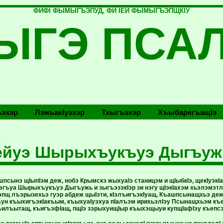
ФИФI ФЫМЫГЪЭПУД, ФИ IЕЙ ФЫМЫГЪЭПЩКIУ
ЫГЭ ПСА
эхэр
Лэжьакlуэхэр
Тхыгъэхэр
Хъыбарегъащlэ
м
лейуэ Шырыхъукъуэ Дыгъуж
псынэ щIыпIэм деж, нобэ Крымскэ жыхуаIэ станицэм и щIыбкIэ, щекIуэкIа
ъуа Шырыхъукъуэ Дыгъужь и зыгъэзэкIэр зи нэгу щIэкIахэм хьэлэмэт
зэпщ лъэрызехьэ гуэр абдеж щыIэти, кIэлъигъэкIуащ, Къашпсынащхьэ де
н къыхигъэкIакъым, къыхуаIуэхуа пIалъэм ирихьэлIэу Псынащхьэм къе
илъытащ, къигъэфIащ, пщIэ зэрыхуищIыр къыхэщыуи купщIафIэу къепс