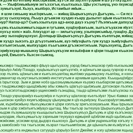
дзэм кIэ ептыну жысIэркъым, ауэ си зы зауэлI гуэрым и шэ уэ пхуэдэлI
. — УзыфIэмыкIынум зегъэзэгъи, къытхыхьэ. ЩIы уэстынущ, унэ пхуисщ
 зумыгъэукI. Хьэуэ, жыпIэрэ, Истамбыл икIыж…
м я шэм сихьыну жысIэркъым, — жиIащ Шырыхъукъуэ Дыгъужь. — Си пс
усэу сызэуэнущ. Лъыуэ дгъажэм хуэдиз къару дызытет щIым къытхелъх
нур? Напэр-щэ? Сыкъэзылъхуа адэ-анэр дауэ хъуну? Лъэпкъым дапху
гъужь къызыхимыгъэщын и гугъами, хущIэуфакъым, зылъэгъуахэм яIуэт
ухъу нэпс» жаIэ. Апхуэдэт ар — зилыгъуэжу, узыпхрисыкIыу, гуащIэу. Д
жу зызэщIаущэхуат. Дзэпщыр Шырыхъукъуэ Дыгъужь къеплъри, жиIащ
эм хуэдэ зыхэлъ дэ дгъуэтынкъым, ауэ пкIуэцIылъ гум хуэдэ зыкIуэцIыл
хэтынтэкъым, мыпхуэдиз лъыгъажи дгъэжэнтэкъым. Ущхьэхуитщ, Дыгъу
риIуэхуар мышынэу Шырыхъукъуэм жезыIэфам я цIэри тхыдэм къыхэна
ъуей, Емызэгъ Хьэсэн сымэщ.
ьхэмрэ тхыдэжьхэмрэ фIыуэ щыгъуазэу, уэрэд бжыгъэншэхэр гукIэ къезыхьэк
цIэрыIуэ АкIэIу Пэзадэ, хущIыхьэгъуэ щигъуэткIэ, и щIэныгъэм щыщ гуэрхэр и 
тххэр лъэпкъ щIэныгъэм и къигъэхъуапIэщ жыпIэмэ ущымыуэну лъапIэщ, и нэхъ
гуманитар къэхутэныгъэхэмкIэ институтым и архивым щахъумэ. КъыщыщIэбдзэ
на Iэрытххэр. Зым и дежи нобэ щызэхыумыхыжын къуажэ хъыбархэм щегъэжьау
тхыдэжьхэмрэ щыщIэкIыжу абы хэмылъ щIагъуэ щыIэкъым, дэтхэнэри лъэпкъ
Iуэ гъэсэпэтхыдэхэмрэ ущиехэмкIэ гъэнщIащ, тхыдэ щIэныгъэми лъагъуэхэш х
 Пэзадэ уэршэракIуэ къыхуэкIуа и гъунэгъу щIалэхэр къелъэIуат Урыс-Кавказ з
ъыхэнэн хуейуэ яхуигъэфащэу цIыхуищэм я цIэ къриIуэну. КъызэраIуэтэжымкIэ
ым, кърибжэкIыну лIыхъужьхэм я цIэри хэплъэу зригъэзэхуакъым. Жьы Iурыхьэ
зым я цIэр зэкIэлъигъэкIуауэ щытащ. Мы тхыгъэр зытеухуа Шырыхъукъуэ Дыгъ
тхыдэм лъэужьышхуэу къыщызыгъэна Шырыхъукъуэ Дыгъужь и цIэр къэгъэнауэ,
зыхуэдам, лIыхъужьыгъэу зэрихьам теухуауэ иджырей щIэблэм ищIэ щыIэкъым.
жэкIхэми, усэхэми куэд дыдэрэ къыхохуэ. Дыгъужь и цIэм ущрихьэлIэр хэгъэгу 
хамэбзэкIэ тха тхыгъэхэм, къэрал тхылъымпIэхэм, ди щIыналъэм къэкIуэгъа тI
ъэсищкIэ ита инджылыз сатуущIэ цIэрыIуэ Белл Джеймс и нэгу щIэкIахэм ящы