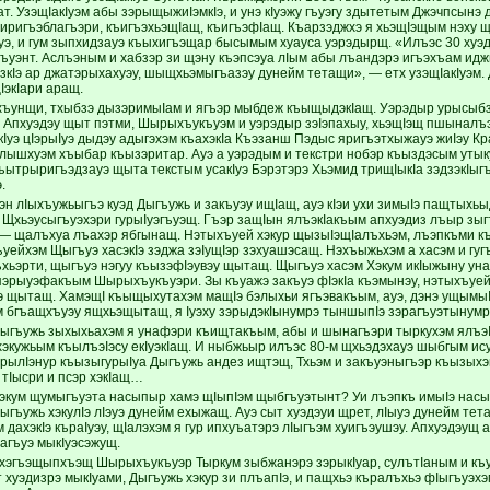
. УзэщIакIуэм абы зэрыщыжиIэмкIэ, и унэ кIуэжу гъуэгу здытетым Джэчпсынэ 
ригъэблагъэри, къигъэхьэщIащ, къигъэфIащ. Къарзэджхэ я хьэщIэщым нэху 
уэ, и гум зыпхидзауэ къыхигъэщар бысымым хуауса уэрэдырщ. «Илъэс 30 хуэди
гъуэнт. Аслъэным и хабзэр зи щэну къэпсэуа лIым абы лъандэрэ игъэхъам идж
изкIэ ар джатэрыхахуэу, шыщхьэмыгъазэу дунейм тетащи», — етх узэщIакIуэм.
IэкIари аращ.
хъунщи, тхыбзэ дызэримыIам и ягъэр мыбдеж къыщыдэкIащ. Уэрэдыр урысыбзэ
 Апхуэдэу щыт пэтми, Шырыхъукъуэм и уэрэдыр зэIэпахыу, хьэщIэщ пшынал
акIуэ цIэрыIуэ дыдэу адыгэхэм къахэкIа Къэзанш Пэдыс яригъэтхыжауэ жиIэу 
лышхуэм хъыбар къызэритар. Ауэ а уэрэдым и текстри нобэр къыздэсым утык
ытрыригъэдзауэ щыта текстым усакIуэ Бэрэтэрэ Хьэмид трищIыкIа зэдзэкIыг
.
эн лIыхъужьыгъэ куэд Дыгъужь и закъуэу ищIащ, ауэ кIэи ухи зимыIэ пащтыхь
. Щхьэусыгъуэхэри гурыIуэгъуэщ. Гъэр защIын ялъэкIакъым апхуэдиз лъыр з
 — щалъхуа лъахэр ябгынащ. Нэтыхъуей хэкур щызыIэщIалъхьэм, лъэпкъми к
ейхэм Щыгъуэ хасэкIэ зэджа зэIущIэр зэхуашэсащ. Нэхъыжьхэм а хасэм и гугъ
ъхьэрти, щыгъуэ нэгуу къызэфIэувэу щытащ. Щыгъуэ хасэм Хэкум икIыжыну у
эрыуэфакъым Шырыхъукъуэри. Зы къуажэ закъуэ фIэкIа къэмынэу, нэтыхъуейх
э щытащ. ХамэщI къыщыхутахэм мащIэ бэлыхьи ягъэвакъым, ауэ, дэнэ ущымы
м бгъащхъуэу ящхьэщытащ, я Iуэху зэрыдэкIынумрэ тыншыпIэ зэрагъуэтынумрэ
гъужь зыхыхьахэм я унафэри къищтакъым, абы и шынагъэри тыркухэм ялъэ
хэкужьым къылъэIэсу екIуэкIащ. И ныбжьыр илъэс 80-м щхьэдэхауэ шыбгым ис
зэрылIэнур къызыгурыIуа Дыгъужь андез ищтэщ, Тхьэм и закъуэныгъэр къызыхэ
э тIысри и псэр хэкIащ…
кум щумыгъуэта насыпыр хамэ щIыпIэм щыбгъуэтынт? Уи лъэпкъ имыIэ насыпы
гъужь хэкулIэ лIэуэ дунейм ехыжащ. Ауэ сыт хуэдэуи щрет, лIыуэ дунейм тет
 дахэкIэ къраIуэу, щIалэхэм я гур ипхуъатэрэ лIыгъэм хуигъэушэу. Апхуэдэущ
агъуэ мыкIуэсэжущ.
гъэщыпхъэщ Шырыхъукъуэр Тыркум зыбжанэрэ зэрыкIуар, сулътIаным и къу
 хуэдизрэ мыкIуами, Дыгъужь хэкур зи плъапIэ, и пащхьэ къралъхьэ фIыгъуэ