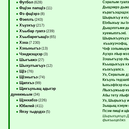
Сэралым гуап
Футбол
(628)
Дыщэмрэ дыж
ФщIэн папщIэ
(11)
кърагъэщэщэх
Фэ фщIэрэ
(8)
Шырыхъу и къ
Фэеплъ
(243)
ЕIэбыхыу зы I
Хъуэхъу
(217)
Дыщэплъми д
Хъыбар гуапэ
(239)
хуемыплъэкI.
ХъыбарегъащIэ
(65)
Шырыхъукъуэ
Хэха
(7 230)
къыхуэчэфщ,
Хэхыныгъэ
(13)
Чэф зэпымыуж
Ауэрэ лIыр мэ
Чэнджэщхэр
(3)
Зэшыгъуэр лIы
Шыгъажэ
(27)
Къыщыхъуа хэ
Шыхулъагъуэ
(12)
къохъуапсэ.
ЩIэ
(76)
Уэ, Сералым д
ЩIэныгъэ
(74)
Кхъухь тедзапI
Щапхъэ
(99)
IыхьэфIхэр къ
Щикъухьащ адыгэр
ЛIыхъужьыр къ
дунеижьым
(34)
Абы тету лIыфI
Щэнхабзэ
(226)
Уэ, Шырыхъу и
Зыщыщ хэкум и
Юбилей
(411)
Псэм пищI и щI
Япэу тыдодзэ
(5)
Шырыхъукъуэ Ды
фыкъыщеджэ.