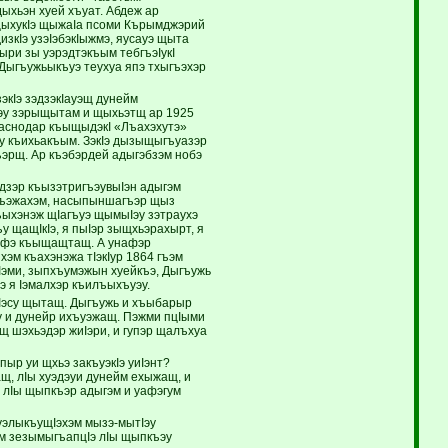
дыхьэн хуей хъуат. Абдеж ар
щыхукIэ щыжаIа псоми Кърымджэрий
зкIэ узэIэбэкIыжмэ, яусауэ щыта
ыри зы уэрэдтэкъым тебгъэIукI
 Дыгъужьыкъуэ теухуа япэ тхыгъэхэр
кIэ зэдзэкIауэщ дунейм
ъэу зэрыщытам и щыхьэтщ ар 1925
Краснодар къыщыдэкI «Лъахэхутэ»
у къихьакъым. ЗэкIэ дызыщыгъуазэр
ъэрщ. Ар къэбэрдей адыгэбзэм нобэ
ыдзэр къызэтригъэувыIэн адыгэм
ыгъэжахэм, насыпыншагъэр щыз
ъыхэнэж щIагъуэ щымыIэу зэтраухэ
у щащIкIэ, я пыIэр зыщхьэрахырт, я
нафэ къыщащтащ. А унафэр
эм къахэнэжа тIэкIур 1864 гъэм
Iэми, зыпхъумэжын хуейкъэ, Дыгъужь
 я Iэмалхэр къилъыхъуэу.
Iэсу щытащ. Дыгъужь и хъыбарыр
у и дунейр ихъуэжащ. Пэжми пцIыми
щ шэхьэдэр жиIэри, и гупэр щалъхуа
р уи щхьэ закъуэкIэ уиIэнт?
ащ, лIы хуэдэуи дунейм ехыжащ, и
 а лIы щыпкъэр адыгэм и уафэгум
элыкъущIэхэм мызэ-мытIэу
хэм зезымыгъапцIэ лIы щыпкъэу