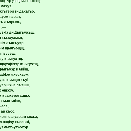
ащ. Ар уэрэдми къыхощ.
 махуэ,
ахътэри зи дахагъэ,
ъуэм пэрыт,
къ лъэрыхь,
э, —
экIэ ди Дыгъужьщ.
ы къыхуэмыт,
щIэ лъагъуэр
ым щылъэщщ,
и гъусэщ,
эу къыгуэтщ.
-щауэфIхэр къыгуэтщ,
фыгъуэр и бийщ,
мафIэми хесхьэж,
урэ къыщотхъу!
уэр щхьэ лъэщщ,
р ещэху,
м къыхурегъашэ.
 къылъоIэс,
ъасэ,
ар къос,
ри псы уэрым хохьэ,
сынщIэу къосыкI,
хуэмыхъугъэхэр