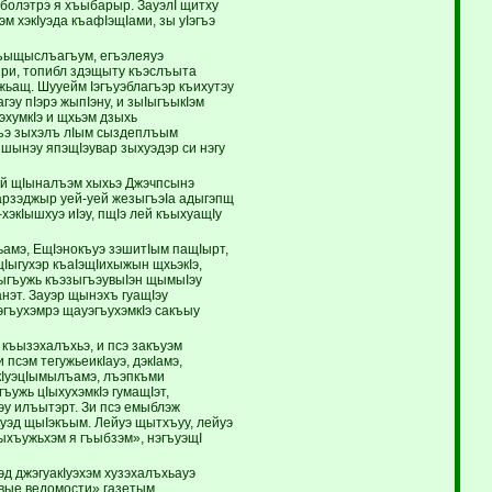
олэтрэ я хъыбарыр. ЗауэлI щитху
 хэкIуэда къафIэщIами, зы уIэгъэ
къыщыслъагъум, егъэлеяуэ
дзри, топибл здэщыту къэслъыта
ьащ. Шууейм Iэгъуэблагъэр къихутэу
эу пIэрэ жыпIэну, и зыIыгъыкIэм
эхумкIэ и щхьэм дзыхь
гъэ зыхэлъ лIым сыздеплъым
ышынэу япэщIэувар зыхуэдэр си нэгу
ей щIыналъэм хыхьэ Джэчпсынэ
арзэджыр уей-уей жезыгъэIа адыгэпщ
экIышхуэ иIэу, пщIэ лей къыхуащIу
ьамэ, ЕщIэнокъуэ зэшитIым пащIырт,
Iыгухэр къаIэщIихыжын щхьэкIэ,
ыгъужь къэзыгъэувыIэн щымыIэу
анэт. Зауэр щынэхъ гуащIэу
гъухэмрэ щауэгъухэмкIэ сакъыу
къызэхалъхьэ, и псэ закъуэм
 псэм тегужьеикIауэ, дэкIамэ,
 кIуэцIымылъамэ, лъэпкъми
ужь цIыхухэмкIэ гумащIэт,
эу илъытэрт. Зи псэ емыблэж
куэд щыIэкъым. Лейуэ щытхъуу, лейуэ
хъужьхэм я гъыбзэм», нэгъуэщI
д джэгуакIуэхэм хузэхалъхьауэ
овые ведомости» газетым