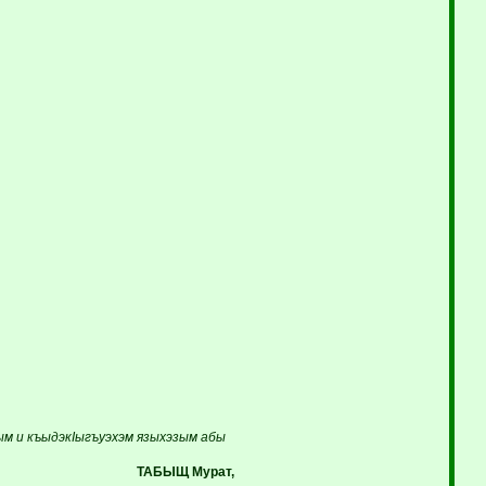
ым и къыдэкIыгъуэхэм языхэзым абы
ТАБЫЩ Мурат,