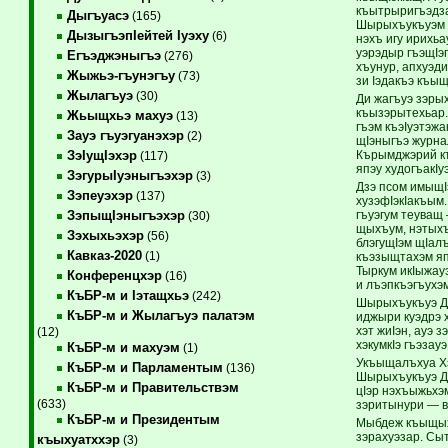
къытрыригъэдзат
Дыгъуасэ
(165)
Шырыхъукъуэм и
ДызыгъэпIейтей Iуэху
(6)
нэхъ игу ирихьа
уэрэдыр гъэщIэ
Егъэджэныгъэ
(276)
хъунур, апхуэд
Жыжьэ-гъунэгъу
(73)
зи Iэдакъэ къыщ
Жылагъуэ
(30)
Ди жагъуэ зэры
къызэрытехьар.
Жьыщхьэ махуэ
(13)
гъэм къэIуэтэж
Зауэ гъуэгуанэхэр
(2)
щIэныгъэ журна
Кърымджэрий къ
ЗэIущIэхэр
(117)
япэу худогъакIуэ
ЗэгурыIуэныгъэхэр
(3)
Дзэ псом имыщI
Зэпеуэхэр
(137)
хузэфIэкIакъым
гъуэгум теуващ
ЗэпыщIэныгъэхэр
(30)
щыхъум, нэтыхъу
Зэхыхьэхэр
(56)
блэгущIэм щIал
Кавказ-2020
(1)
къэзыщтахэм яп
Тыркум икIыжау
Конференцхэр
(16)
и лъэпкъэгъухэ
КъБР-м и Iэтащхьэ
(242)
Шырыхъукъуэ Ды
КъБР-м и Жылагъуэ палатэм
иджыри куэдрэ 
хэт жиIэн, ауэ 
(12)
хэкумкIэ гъэзау
КъБР-м и махуэм
(1)
Укъыщалъхуа Хэ
КъБР-м и Парламентым
(136)
Шырыхъукъуэ Ды
КъБР-м и Правительствэм
цIэр нэхъыжьхэм
(633)
зэритынури — в
КъБР-м и Президентым
Мыбдеж къыщыхэ
зэрахуэзар. Сыт
къыхуатххэр
(3)