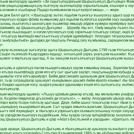
лъым мыпхуэдэу щыжеIэ: «Зи сщыгъупщэркъым Шырыхъукъуэ Дыгъужьрэ Жамб
эм уащхъуэдэмыщхъуэу къатеуэу хьэлэчыпцIэр зэрыхалъхьам, езыхэри а зауэм
ъэзэжам и хъыбарыр Пщадэ къикIыжахэм къытхуаIуэтэжащ», — жери.
эм деж Белл щетх: «Урысыдзэр зытес пщыIэм гъунэгъу къыхуэхъу адыгэ шур 
Фочауэгъуэ хуэдиз фIэкIа къэмынэжу дзэ пщыIэм къэблэгъа шууейм зэуэ зыщIи
ыхащ, къыпэплъэ шынагъэри хъымпIар имыщIу абдеж хуэмурэ ирикIукIыу хуеж
экIамкIэ, ар Шырыхъукъуэ Дыгъужьт… Шууейр лIы ест, тIэкIу мащIэу лъапэ лъаг
зэр къыхэщырт, и нэгум гупсэхугъуэ гуэр зэрилъыр плъагъуу зэгущт, ищIэ Iу
плъагъуу мыпIащIэ-мытхъытхъыу утыкум щрикIукIырт. Апхуэдиз тегушхуэны
р зыкIуэцIылъкIэ» дызэджэ ди пащтыхь Ричард сигу къэкIыжащ, сарацинхэм м
».
шхуэу къэзакъыр зыгъэгухэу щыта Шырыхъукъуэ Дыгъужь 1799 гъэм Нэтыхъу
зыри лъэпкъкIэ Къарзэджхэ ящыщт, нэтыхъуей уэркъ унагъуэм къыхэкIат. Къ
ьэмэт и малъхъэу щытащ. А зы закъуэм къегъэлъагъуэ Шырыхъукъуэм хыхьэ-х
гъужь и щIалэгъуэ пасэм къыщегъэжьауэ зауэм хэмыкIыу ихьащ. ЗэуапIэм Iух
р егъэуа къыпфIэщIу дзэм ипэ иту сыт щыгъуи зауэрт, пащтыхьыдзэм иубыда щ
щымыIэу хэти ебгъэрыкIуэрт. Бийм джатэихакIэ щахыхьэм деж Шырыхъукъуэ Д
т, гъэр зэтращIахэр щхьэхуит къищIыжын щхьэкIэ бийм кIуапIэ езымыт лIы бл
э бзаджэ щыхъум нэсу, хьэдэгъуэшэрэ удынымрэ езым япэ зылъигъэсу, ныбжьэ
рыхъукъуэр.
зым мыпхуэдэу щыжеIэ: «Лъыуэ щIэкIым джанэр егъэф, мы мелыIычмэ унафэр 
 КъурIэн-Iэмдэчхэр дгъэзэнкIэ ди псалъэт», — жиIэу. АпхуэдизкIэ цIыхур абы и
Iэрэ жаIэу псори пэплъэу щытащи. Дауи, бийм шынэ техьэгъуэр езыт лIым гу
ыхуищIыну къыщIэкIынтэкъым. Сыт хуэдиз имыпхъэшагъми, Шырыхъукъуэ Дыгъ
ъытэ лей яхуищIырт, и лIыгъэрэ и уэркъыгъэрэ къемыпсэлъыхыу псори зэхуэд
Iэр уэрэдхэм къыхэхуэ къудейкъым. Абы хуэдэу сатыр купщIафIэхэр зыхухаха 
эщ Шырыхъукъуэ Дыгъужь и цIэр «Абатэ Беслъэней и уэрэдым», «Шапсыгъ лIы
дыдэр аращи, Шырыхъукъуэ Дыгъужь и лIыхъужьыгъэр щхьэхуэу къэзыIуатэ уэрэ
уэрэдыр адыгэ узэщIакIуэ СулътIан Кърымджэрий 1866 гъэм «Кубанские войск