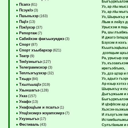
Быгъуркъалэм
Псапэ
(61)
Уэ, ар лIы мыс
ПсэукIэ
(3)
Уэ, ар лIы мы
Пшыхьхэр
(163)
Уэ, Шырыхъу и
ПщIэ
(13)
ЛIым я лейуэ д
Урысхэм я пщы
ПэкIухэр
(37)
Ра, шы лъабжьэ
Репортаж
(7)
И джатэ Iэпщэр
Сабийхэм факъыхуеджэ
(3)
Бзухэм я нэхъ
Спорт
(87)
КъылъэщIыхьэ
Спорт хъыбархэр
(621)
дзэпщым щхьэ
Театр
(9)
Ра, урысыр зэр
ТекIуэныгъэ
(127)
Уэ, къэзакъхэм
Телеграммэхэр
(3)
ирегъэбгынэ,
Теплъэгъуэхэр
(32)
Уэ, дзэ щтар и 
Уэ, адыгэ гъэр
Тхыдэ
(84)
Ар езыр хэтхэ
ТхылъыщIэ
(319)
Шырыхъу и къу
Узыншагъэ
(128)
Дыгъужьым и 
Указ
(157)
Быгъуркъалэм 
Унафэ
(13)
И цIэфIхэм ар
УнафэщIым и псалъэ
(1)
Хьэсэн-хьэжым
УпщIэхэмрэ жэуапхэмрэ
(7)
И лъхугъэм пи
Ухуэныгъэ
(17)
Истамбылыжьы
Фестиваль
(43)
СулътIаным и 