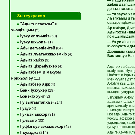
— Пащтыхьым и 
жиIащ дзэпщым
дэ къытхыхьэ,
— Уи зауэлIхэ
Зытеухуахэр
лъэпкъым и гъ
сызэрепцIыжы
"Адыгэ псалъэм" и
Ар жиIэри, Ды
хьэщIэщым
(5)
Адыгэхэм «цIых
Iуэху еплъыкIэ
(50)
пси щымыдымы
— Уэ уи лIыгъ
Iуэху щхьэпэ
(11)
къэзэуатми ды
Абы дегъэпIейтей
(84)
Дзэпщым къызэ
Адыгэ лъагъуэжьхэмкIэ
(4)
Бастэкъуэ Нэг
Адыгэ хабзэ
(9)
Адыгэ цIэрыIуэхэр
(4)
Адыгэ хъыбарыж
къэIуэтэжакIуэ 
Адыгэбзэм и махуэм
НобэкIэ а Iэры
ирихьэлIэу
(11)
Мейкъуапэ дэт 
АкIэIум къыщIэ
Адыгэбзэр ядж
(4)
пшыналъэхэмрэ 
Банк Iуэхухэр
(29)
къыдэгъуэгурык
БэнэкIэ хуит
(2)
Зэгуэрым АкIэIу
адыгэм и щIэж к
Гу зылъытапхъэ
(214)
зригъэлъэIуакъ
Гуауэ
(4)
лIыхъужьищэрэ 
Пэзадэ. Адыгэ 
ГукъэкIыжхэр
(31)
IуэхущIафэхэр 
Гулъытэ
(33)
уэрэдхэми, къеб
ГуфIэгъуэ зэхыхьэхэр
(42)
гугъу къыщыхощ 
Адыгэ Хэкум ил
Гъуазджэ
(214)