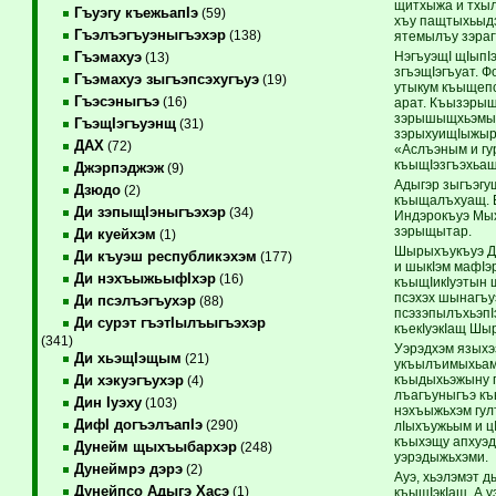
щитхыжа и тхы
Гъуэгу къежьапIэ
(59)
хъу пащтыхьыдз
Гъэлъэгъуэныгъэхэр
(138)
ятемылъу зэраг
НэгъуэщI щIыпI
Гъэмахуэ
(13)
згъэщIэгъуат. 
Гъэмахуэ зыгъэпсэхугъуэ
(19)
утыкум къыщепс
Гъэсэныгъэ
(16)
арат. КъызэрыщI
зэрышыщхьэмыгъа
ГъэщIэгъуэнщ
(31)
зэрыхуищIыжыр 
ДАХ
(72)
«Аслъэным и гу
къыщIэзгъэхьащ
Джэрпэджэж
(9)
Адыгэр зыгъэгу
Дзюдо
(2)
къыщалъхуащ. Е
Ди зэпыщIэныгъэхэр
(34)
Индэрокъуэ Мых
зэрыщытар.
Ди куейхэм
(1)
Шырыхъукъуэ Ды
Ди къуэш республикэхэм
(177)
и шыкIэм мафIэ
Ди нэхъыжьыфIхэр
(16)
къыщIикIуэтын 
псэхэх шынагъуэ
Ди псэлъэгъухэр
(88)
псэзэпылъхьэпI
Ди сурэт гъэтIылъыгъэхэр
къекIуэкIащ Шы
(341)
Уэрэдхэм языхэ
Ди хьэщIэщым
(21)
укъылъимыхьамэ,
къыдыхьэжыну п
Ди хэкуэгъухэр
(4)
лъагъуныгъэ къ
Дин Iуэху
(103)
нэхъыжьхэм гул
ДифI догъэлъапIэ
(290)
лIыхъужьым и ц
къыхэщу апхуэд
Дунейм щыхъыбархэр
(248)
уэрэдыжьхэми.
Дунеймрэ дэрэ
(2)
Ауэ, хьэлэмэт 
Дунейпсо Адыгэ Хасэ
(1)
къыщIэкIащ. А 