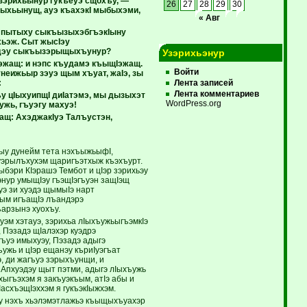
 зэрихьынур гукъеуэ сщохъу, —
26
27
28
29
30
Iыхьынущ, ауэ къахэкI мыбыхэми,
« Авг
э пытыху сыкъызыхэбгъэкIыну
ьэж. Сыт жысIэу
эдэу сыкъызэрыщыхъунур?
Узэрихьэнур
эжащ: и нэпс къудамэ къыщIэжащ.
Войти
унеижьыр зэуэ щым хъуат, жаIэ, зы
:
Лента записей
Лента комментариев
ъу цIыхуипщI диIатэмэ, мы дызыхэт
WordPress.org
жь, гъуэгу махуэ!
щ: АхэджакIуэ Талъустэн,
Iыу дунейм тета нэхъыжьыфI,
къуэрылъхухэм щаригъэтхыж къэхъурт.
ыбэри КIэрашэ Тембот и цIэр зэрихьэу
нур умыщIэу гъэщIэгъуэн защIэщ
э зи хуэдэ щымыIэ нарт
ым игъащIэ лъандэрэ
ъарзынэ хуохъу.
ауэм хэтауэ, зэрихьа лIыхъужьыгъэмкIэ
, Пэзадэ щIалэхэр куэдрэ
гъуэ имыхуэу, Пэзадэ адыгэ
ужь и цIэр ещанэу къриIуэгъат
 ди жагъуэ зэрыхъунщи, и
 Апхуэдэу щыт пэтми, адыгэ лIыхъужь
тхыгъэхэм я закъуэкъым, атIэ абы и
асхъэщIэххэм я гукъэкIыжхэм.
щу нэхъ хьэлэмэтлажьэ къыщыхъуахэр