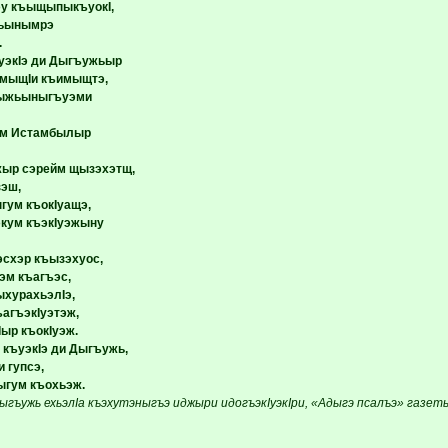
эу къыщыпыкъуокI,
ьынымрэ
.
уэкIэ ди Дыгъужьыр
эмыщIи къимыщтэ,
ыжьыныгъуэми
м Истамбылыр
ыр сэрейм щызэхэтщ,
зэш,
гум къокIуащэ,
кум къэкIуэжыну
эсхэр къызэхуос,
эм къагъэс,
ыхурахьэлIэ,
агъэкIуэтэж,
ыр къокIуэж.
 къуэкIэ ди Дыгъужь,
 гупсэ,
ыгум къохьэж.
гъужь ехьэлIа къэхутэныгъэ иджыри идогъэкIуэкIри, «Адыгэ псалъэ» газет