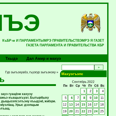
ЛЪЭ
КъБР-м И ПАРЛАМЕНТЫМРЭ ПРАВИТЕЛЬСТВЭМРЭ Я ГАЗЕТ
ГАЗЕТА ПАРЛАМЕНТА И ПРАВИТЕЛЬСТВА КБР
Тхыдэ
Дал Амир и махуэ
Гур зыгъэхуабэ, гъуэгур зыгъэнэху »
Махуэгъэпс
ь
Сентябрь 2022
Пн
Вт
Ср
Чт
Пт
Сб
Вс
1
2
3
4
 зауэ гуащIэм хахуэу
лажьэ къащыхъуат. Бытырбыху
5
6
7
8
9
10
11
ж дыщызэпсэлъэну къыдэкI, жиIэри.
кIуэлIащ. Урыс дзэпщым
12
13
14
15
16
17
18
элъащ.
19
20
21
22
23
24
25