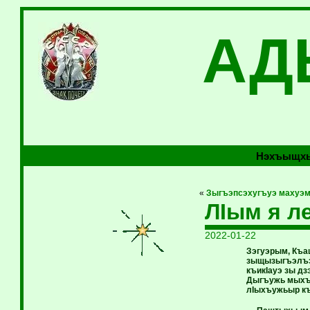
АД
Нэхъыщхь
«
Зыгъэпсэхугъуэ махуэ
ЛIым я 
2022-01-22
Зэгуэрым, Къаш
зыщызыгъэлъэг
къикIауэ зы д
Дыгъужь мыхъу
лIыхъужьыр къ