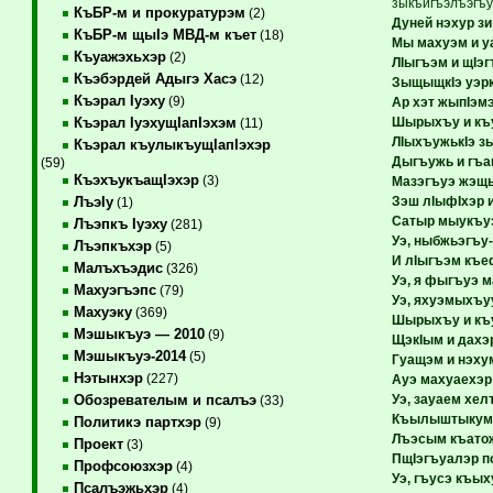
зыкъигъэлъэгъу
КъБР-м и прокуратурэм
(2)
Дуней нэхур зи
КъБР-м щыIэ МВД-м къет
(18)
Мы махуэм и у
Къуажэхьхэр
(2)
ЛIыгъэм и щIэг
Къэбэрдей Адыгэ Хасэ
(12)
ЗыщыщкIэ уэр
Къэрал Iуэху
(9)
Ар хэт жыпIэм
Шырыхъу и къу
Къэрал IуэхущIапIэхэм
(11)
ЛIыхъужькIэ з
Къэрал къулыкъущIапIэхэр
Дыгъужь и гъа
(59)
КъэхъукъащIэхэр
(3)
Мазэгъуэ жэщ
Зэш лIыфIхэр 
ЛъэIу
(1)
Сатыр мыукъу
Лъэпкъ Iуэху
(281)
Уэ, ныбжьэгъу
Лъэпкъхэр
(5)
И лIыгъэм къе
Малъхъэдис
(326)
Уэ, я фыгъуэ 
Махуэгъэпс
(79)
Уэ, яхуэмыхъу
Махуэку
(369)
Шырыхъу и къ
Мэшыкъуэ — 2010
(9)
ЩэкIым и дахэ
Мэшыкъуэ-2014
(5)
Гуащэм и нэху
Нэтынхэр
(227)
Ауэ махуаехэр
Уэ, зауаем хел
Обозревателым и псалъэ
(33)
Къылыштыкум 
Политикэ партхэр
(9)
Лъэсым къатож
Проект
(3)
ПщIэгъуалэр п
Профсоюзхэр
(4)
Уэ, гъусэ къы
Псалъэжьхэр
(4)