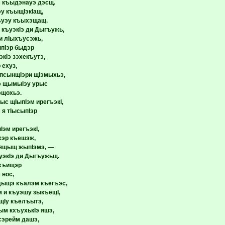
 къыдэнауэ дэсщ.
эу къыщIэкIащ,
гъуэу къыхэщащ.
 къуэкIэ ди Дыгъужь,
и лIыхъусэжь,
пIэр быдэр
кIэ зэхекъутэ,
 ехуз,
 псынщIэри щIэмыхьэ,
 щымыIэу урыс
щохьэ.
ыс щIыпIэм ирегъэкI,
 я тIысыпIэр
пIэм ирегъэкI,
хэр къешэж,
 ящыщ жыпIэмэ, —
экIэ ди Дыгъужьщ.
хъищэр
нос,
 дыщэ къалэм къегъэс,
 и къуэшу зыкъещI,
щIу къелъытэ,
м кхъухькIэ яшэ,
сэрейм дашэ,