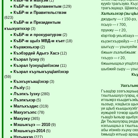
КъБР-м и махуэм
(1)
куукIэ трагъэувэ. Къ
КъБР-м и Парламентым
(129)
трагъэщащэ. ЩIакхъ
КъБР-м и Правительствэм
Халъхьэхэр (зы цIы
(623)
джэдылу — г 150-рэ,
КъБР-м и Президентым
псыуэ — г 700,
къыхуатххэр
(3)
прунжу — г 20,
КъБР-м и прокуратурэм
(2)
кIэртIоф укъэбзауэ —
КъБР-м щыIэ МВД-м къет
(18)
къуэнтхъурейуэ — г 
шыгъуу — узыхуейм 
Къуажэхьхэр
(2)
бжьын гъэлыбжьам:
Къэбэрдей Адыгэ Хасэ
(12)
тхъууэ — г 20,
Къэрал Iуэху
(9)
бжьыныщхьэ упщIэтау
Къэрал IуэхущIапIэхэм
(11)
шыбжий сыру — узых
Къэрал къулыкъущIапIэхэр
Къу
(59)
КъэхъукъащIэхэр
(3)
Уахътын
ЛъэIу
(1)
ГъащIэр зэзгъэщхьы
Лъэпкъ Iуэху
(280)
тхылъышхуэ гуэрщ, 
итхыжрэ къыдигъэкIы
Лъэпкъхэр
(5)
хьэзыр, нэщIыса щы
Малъхъэдис
(319)
уи щIыб къыщыхуэбг
Махуэгъэпс
(78)
иужьрей точкэр щыб
гъащIэ Iыхьэр щыбух
Махуэку
(365)
Ди Тхьэшхуэрщ реда
Мэшыкъуэ — 2010
(9)
нэхъыщхьэ а тхылъы
абы иIэнкIэ хъуну сю
Мэшыкъуэ-2014
(5)
IэмыщIэ илъыр аращ
Нэтынхэр
(227)