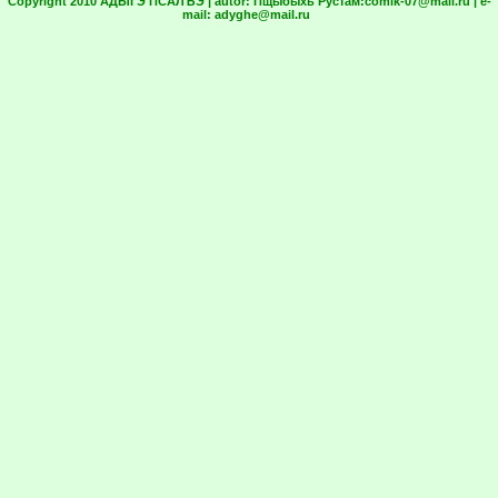
Copyright 2010 АДЫГЭ ПСАЛЪЭ | autor:
Пщыбыхь Рустам:
comik-07@mail.ru
| e-
mail:
adyghe@mail.ru