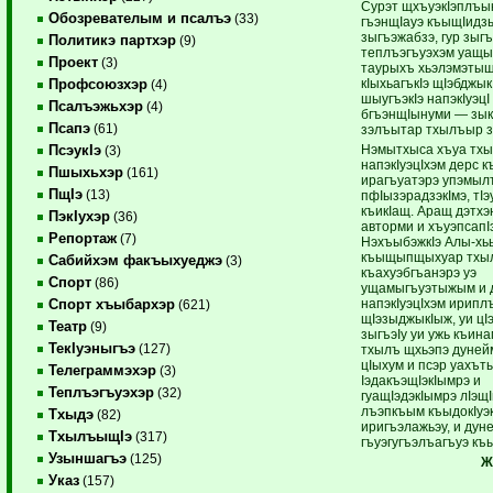
Сурэт щхъуэкIэплъык
Обозревателым и псалъэ
(33)
гъэнщIауэ къыщIидз
зыгъэжабзэ, гур зыгъ
Политикэ партхэр
(9)
теплъэгъуэхэм уащы
Проект
(3)
таурыхъ хьэлэмэтыщ
кIыхьагъкIэ щIэбджык
Профсоюзхэр
(4)
шыугъэкIэ напэкIуэцI
Псалъэжьхэр
(4)
бгъэнщIынуми — зык
Псапэ
(61)
зэлъытар тхылъыр 
Нэмытхыса хъуа тх
ПсэукIэ
(3)
напэкIуэцIхэм дерс 
Пшыхьхэр
(161)
ирагъуатэрэ упэмы
ПщIэ
(13)
пфIызэрадзэкIмэ, тIэ
къикIащ. Аращ дэтхэ
ПэкIухэр
(36)
авторми и хъуэпсапI
Репортаж
(7)
НэхъыбэжкIэ Алы-хь
къыщыпщыхуар тхы
Сабийхэм факъыхуеджэ
(3)
къахуэбгъанэрэ уэ
Спорт
(86)
ущамыгъуэтыжым и 
напэкIуэцIхэм ирипл
Спорт хъыбархэр
(621)
щIэзыджыкIыж, уи цIэ
Театр
(9)
зыгъэIу уи ужь къин
ТекIуэныгъэ
(127)
тхылъ щхьэпэ дуней
цIыхум и псэр уахът
Телеграммэхэр
(3)
IэдакъэщIэкIымрэ и
Теплъэгъуэхэр
(32)
гуащIэдэкIымрэ лIэщI
лъэпкъым къыдокIуэк
Тхыдэ
(82)
иригъэлажьэу, и дун
ТхылъыщIэ
(317)
гъуэгугъэлъагъуэ къ
Узыншагъэ
(125)
Ж
Указ
(157)