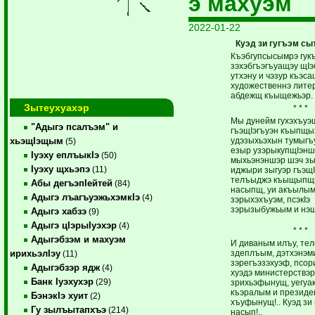
э махуэм
2022-01-22
Куэд зи гугъэм сыт
Къэбгупсысымрэ гук
зэхэбгъэгъуащэу щIэ
утхэну и чэзур къэс
художественнэ лите
абдежщ къыщежьэр.
Зытеухуахэр
* * *
Мы дунейм гухэхъуэ
"Адыгэ псалъэм" и
гъэщIэгъуэн къыпщы
удэзыхьэхын тумыгъу
хьэщIэщым
(5)
езыр узэрыкупщIэнш
Iуэху еплъыкIэ
(50)
мыхьэнэншэр шэч з
Iуэху щхьэпэ
(11)
иджыри зыгуэр гъэщI
телъыджэ къыщыпщ
Абы дегъэпIейтей
(84)
насыпщ, уи акъылы
Адыгэ лъагъуэжьхэмкIэ
(4)
зэрыхэхъуэм, псэкIэ
зэрызыбужьым и нэ
Адыгэ хабзэ
(9)
Адыгэ цIэрыIуэхэр
(4)
* * *
Адыгэбзэм и махуэм
И диваным илъу, те
здеплъым, дэтхэнэм
ирихьэлIэу
(11)
зэрегъэзэхуэф, псор
Адыгэбзэр ядж
(4)
хуэдэ министерствэ
Банк Iуэхухэр
(29)
зрихьэфынущ, уегуак
къэралым и президе
БэнэкIэ хуит
(2)
хъуфынущ!.. Куэд зи 
Гу зылъытапхъэ
(214)
насып!..