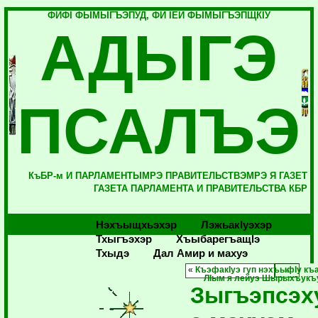
ФИФI ФЫМЫГЪЭПУД, ФИ IЕЙ ФЫМЫГЪЭПЩКIУ
АДЫГЭ
ПСАЛЪЭ
КъБР-м И ПАРЛАМЕНТЫМРЭ ПРАВИТЕЛЬСТВЭМРЭ Я ГАЗЕТ
ГАЗЕТА ПАРЛАМЕНТА И ПРАВИТЕЛЬСТВА КБР
Нэхъыщхьэхэр
Лэжьакlуэхэр
Тхыгъэхэр
Хъыбарегъащlэ
Тхыдэ
Дал Амир и махуэ
«
КъэфакIуэ гуп нэхъыфIу к
ЛIым я лейуэ Шырыхъукъ
Зыгъэпсэх