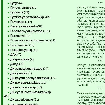
Гуауэ
(4)
* * *
«НэгъуэщIым и щыщI
ГукъэкIыжхэр
(30)
сэтей щIыныр, пцIы 
Гулъытэ
(33)
хуэпсэлъэныр, тецI
ГуфIэгъуэ зэхыхьэхэр
(42)
къупщхьэлъапщхьэр
убыныр, хьэм егъэх
Гъуазджэ
(212)
зыхуэмыфащэм щыт
Гъуэгу къежьапIэ
(59)
къегъэжэхыныр, хаб
нэмысыншагъэ, икIа
Гъэлъэгъуэныгъэхэр
(135)
мы ИлъэсыщIэм щы
Гъэмахуэ
(13)
хуейщ», — жи. Елърэ
Апхуэдэу гущIэгъун
Гъэмахуэ зыгъэпсэхугъуэ
(18)
ущыт хъурэ?.. Гъэ п
Гъэсэныгъэ
(16)
ахьмакъхэм — псэкI
ГъэщIэгъуэнщ
(31)
лIы мыхъухэм — ебгъ
тIэ, Iуэхуншэу, хущх
ДАХ
(72)
щыбгъэсыну ара?!
Джэрпэджэж
(9)
* * *
Дзюдо
(2)
НэгъуэщIхэм къагъэ
нэхъ тыншщ, уэ езым
Ди зэпыщIэныгъэхэр
(34)
къэбгъэщI нэхърэ, с
Ди куейхэм
(1)
зыгуэр къыщыбгъэщI
Ди къуэш республикэхэм
(177)
угупсысэн хуейщ, ущ
жьэм къекIуар жыпIэ
Ди нэхъыжьыфIхэр
(16)
къудейщ.
Ди псэлъэгъухэр
(87)
* * *
Ди сурэт гъэтIылъыгъэхэр
Сыкъэзылъагъу мыхъ
(341)
пыджэхэм куэдрэ сыф
Ди хьэщIэщым
(21)
къысхуатI мащэхэми
къохъу. Ауэ гу хьэлэ
Ди хэкуэгъухэр
(4)