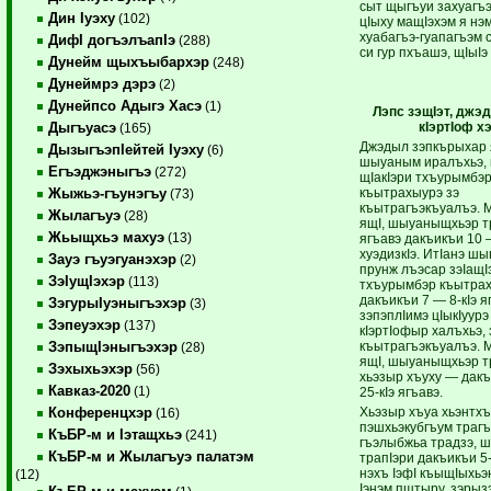
сыт щыгъуи захуагъэ
Дин Iуэху
(102)
цIыху мащIэхэм я нэ
хуабагъэ-гуапагъэм
ДифI догъэлъапIэ
(288)
си гур пхъашэ, щIыIэ
Дунейм щыхъыбархэр
(248)
Дунеймрэ дэрэ
(2)
Дунейпсо Адыгэ Хасэ
(1)
Лэпс зэщIэт, джэ
кIэртIоф х
Дыгъуасэ
(165)
Джэдыл зэпкърыхар 
ДызыгъэпIейтей Iуэху
(6)
шыуаным иралъхьэ, 
Егъэджэныгъэ
(272)
щIакIэри тхъурымбэ
къытрахыурэ зэ
Жыжьэ-гъунэгъу
(73)
къытрагъэкъуалъэ. М
Жылагъуэ
(28)
ящI, шыуаныщхьэр т
Жьыщхьэ махуэ
(13)
ягъавэ дакъикъи 10 
хуэдизкIэ. ИтIанэ шы
Зауэ гъуэгуанэхэр
(2)
прунж лъэсар зэIащIэ
ЗэIущIэхэр
(113)
тхъурымбэр къытра
дакъикъи 7 — 8-кIэ я
ЗэгурыIуэныгъэхэр
(3)
зэпэплIимэ цIыкIуурэ
Зэпеуэхэр
(137)
кIэртIофыр халъхьэ, 
къытрагъэкъуалъэ. 
ЗэпыщIэныгъэхэр
(28)
ящI, шыуаныщхьэр т
Зэхыхьэхэр
(56)
хьэзыр хъуху — дак
Кавказ-2020
(1)
25-кIэ ягъавэ.
Хьэзыр хъуа хьэнтх
Конференцхэр
(16)
пэшхьэкубгъум трагъ
КъБР-м и Iэтащхьэ
(241)
гъэлыбжьа традзэ, 
КъБР-м и Жылагъуэ палатэм
трапIэри дакъикъи 5-
нэхъ IэфI къыщIыхьэн
(12)
Iэнэм пщтыру, зэрыз