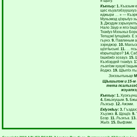
я щыгу.
Къехыу:
1.
Къазым е
щес къуалэбзуушхуэ
иджыри … » — Къэр
Мухьэмэд цIэрыIуэ з
3.
Джэдум зэрыхуилъ
Нало Заур и япэ IэщI
ТхакIуэ Мэзыхьэ Бор
ТепщэкI IупщIакIэ. Е
гъунэ.
9.
Павлиным ад
зэреджэр.
10.
Махъс
щIэтIысыкI.
11.
… пс
кIэрыпщIэрэ?
14.
Саб
IэшкIэкIэ зозауэ.
15.
Ш
Къэбэрдей тхакIуэ.
1
лъапIэм хуаукI Iэщы
йоджэ.
19.
ЩIыпIэ лъ
Зэхэзылъхьар
М
ЩIышылэм и 15-м
тета псалъэзэ
жэуапхэ
Къехыу:
1.
Хуэхъун
4.
Бжьэхуцым.
5.
Бжы
Лъэсыр.
12.
Ажэми.
ЕкI
уэкI
ыу:
3.
Гъэдах
Хъуэжэ.
8.
ЩощIэ.
9.
Бзэр.
11.
Лъэхъа.
13.
ЖыIэ.
15.
Выфэми.