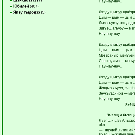
Щэнхабзэ
(217)
Нау-нау-нау…
Юбилей
(407)
Джэду цIыкIуу щабэр
Япэу тыдодзэ
(5)
Цым — цым — цым 
Дызэгъусэу топ доджэ
ЗигъэщIагъуэу — мэ
Нау-нау-нау…
Джэду цIыкIуу щабэр
Цым — цым — цым 
Мэзэраныр, мэкъуей
Сешхыдамэ — мэгъу
Нау-нау-нау…
Джэду цIыкIуу щабэр
Цым — цым — цым 
Жэщыр хъумэ, си пIэ
Зеукъуэдийри — мэг
Нау-нау-нау…
Хьэщ
Лъэпщ и ХьэпцIе
Лъэпщ и цIэу Алъхъо
яIэт.
— Пщэдей ХьэпцIей у
Лъэпщ! – жиIащ пщы