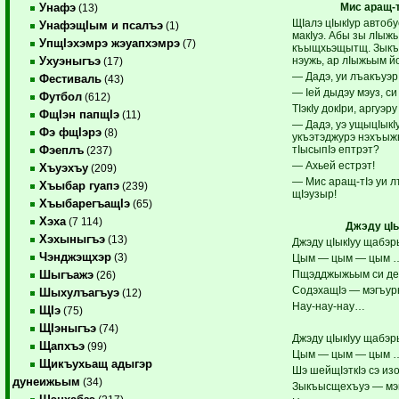
Мис аращ-
Унафэ
(13)
ЩIалэ цIыкIур автоб
УнафэщIым и псалъэ
(1)
макIуэ. Абы зы лIыжь
УпщIэхэмрэ жэуапхэмрэ
(7)
къыщхьэщытщ. Зыкъо
нэужь, ар лIыжьым й
Ухуэныгъэ
(17)
— Дадэ, уи лъакъуэр
Фестиваль
(43)
— Iей дыдэу мэуз, си 
Футбол
(612)
ТIэкIу докIри, аргуэр
ФщIэн папщIэ
(11)
— Дадэ, уэ ущыцIыкI
Фэ фщIэрэ
(8)
укъэтэджурэ нэхъыж
тIысыпIэ ептрэт?
Фэеплъ
(237)
— Ахьей естрэт!
Хъуэхъу
(209)
— Мис аращ-тIэ уи л
Хъыбар гуапэ
(239)
щIэузыр!
ХъыбарегъащIэ
(65)
Хэха
(7 114)
Джэду цIы
Хэхыныгъэ
(13)
Джэду цIыкIуу щабэр
Чэнджэщхэр
(3)
Цым — цым — цым 
Пщэдджыжьым си де
Шыгъажэ
(26)
СодэхащIэ — мэгъур
Шыхулъагъуэ
(12)
Нау-нау-нау…
ЩIэ
(75)
ЩIэныгъэ
(74)
Джэду цIыкIуу щабэр
Щапхъэ
(99)
Цым — цым — цым 
Щикъухьащ адыгэр
Шэ шейщIэткIэ сэ изо
дунеижьым
(34)
Зыкъысщехъуэ — мэ