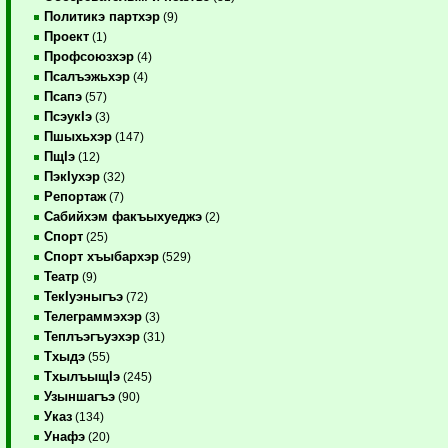
Политикэ партхэр
(9)
Проект
(1)
Профсоюзхэр
(4)
Псалъэжьхэр
(4)
Псапэ
(57)
ПсэукIэ
(3)
Пшыхьхэр
(147)
ПщIэ
(12)
ПэкIухэр
(32)
Репортаж
(7)
Сабийхэм факъыхуеджэ
(2)
Спорт
(25)
Спорт хъыбархэр
(529)
Театр
(9)
ТекIуэныгъэ
(72)
Телеграммэхэр
(3)
Теплъэгъуэхэр
(31)
Тхыдэ
(55)
ТхылъыщIэ
(245)
Узыншагъэ
(90)
Указ
(134)
Унафэ
(20)