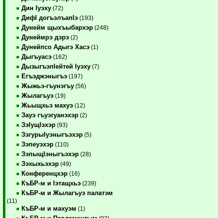
Дин Iуэху
(72)
ДифI догъэлъапIэ
(193)
Дунейм щыхъыбархэр
(248)
Дунеймрэ дэрэ
(2)
Дунейпсо Адыгэ Хасэ
(1)
Дыгъуасэ
(162)
ДызыгъэпIейтей Iуэху
(7)
Егъэджэныгъэ
(197)
Жыжьэ-гъунэгъу
(56)
Жылагъуэ
(19)
Жьыщхьэ махуэ
(12)
Зауэ гъуэгуанэхэр
(2)
ЗэIущIэхэр
(93)
ЗэгурыIуэныгъэхэр
(5)
Зэпеуэхэр
(110)
ЗэпыщIэныгъэхэр
(28)
Зэхыхьэхэр
(49)
Конференцхэр
(16)
КъБР-м и Iэтащхьэ
(239)
КъБР-м и Жылагъуэ палатэм
(11)
КъБР-м и махуэм
(1)