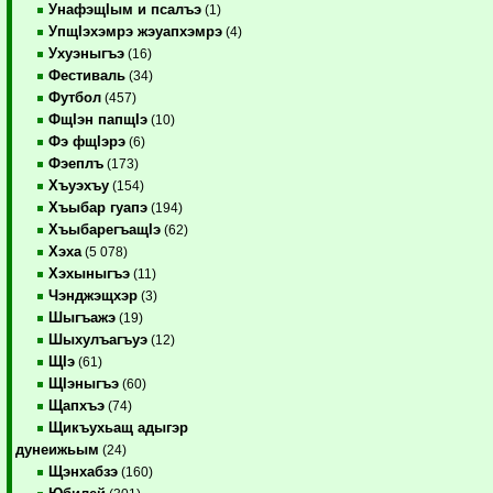
УнафэщIым и псалъэ
(1)
УпщIэхэмрэ жэуапхэмрэ
(4)
Ухуэныгъэ
(16)
Фестиваль
(34)
Футбол
(457)
ФщIэн папщIэ
(10)
Фэ фщIэрэ
(6)
Фэеплъ
(173)
Хъуэхъу
(154)
Хъыбар гуапэ
(194)
ХъыбарегъащIэ
(62)
Хэха
(5 078)
Хэхыныгъэ
(11)
Чэнджэщхэр
(3)
Шыгъажэ
(19)
Шыхулъагъуэ
(12)
ЩIэ
(61)
ЩIэныгъэ
(60)
Щапхъэ
(74)
Щикъухьащ адыгэр
дунеижьым
(24)
Щэнхабзэ
(160)