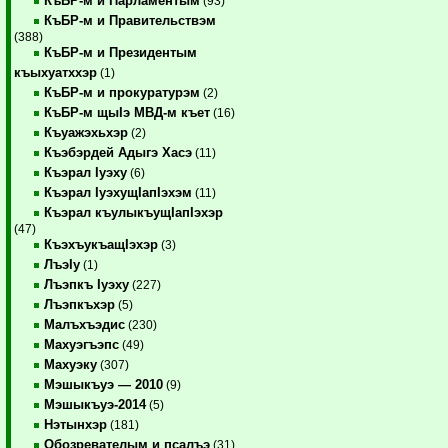
КъБР-м и Парламентым
(93)
КъБР-м и Правительствэм
(388)
КъБР-м и Президентым
къыхуатххэр
(1)
КъБР-м и прокуратурэм
(2)
КъБР-м щыIэ МВД-м къет
(16)
Къуажэхьхэр
(2)
Къэбэрдей Адыгэ Хасэ
(11)
Къэрал Iуэху
(6)
Къэрал IуэхущIапIэхэм
(11)
Къэрал къулыкъущIапIэхэр
(47)
КъэхъукъащIэхэр
(3)
ЛъэIу
(1)
Лъэпкъ Iуэху
(227)
Лъэпкъхэр
(5)
Малъхъэдис
(230)
Махуэгъэпс
(49)
Махуэку
(307)
Мэшыкъуэ — 2010
(9)
Мэшыкъуэ-2014
(5)
Нэтынхэр
(181)
Обозревателым и псалъэ
(31)