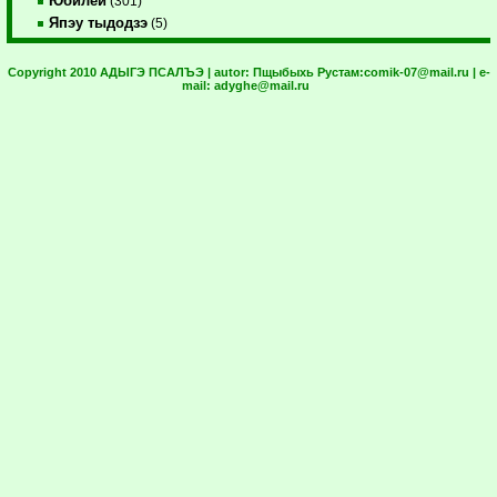
Юбилей
(301)
Япэу тыдодзэ
(5)
Copyright 2010 АДЫГЭ ПСАЛЪЭ | autor:
Пщыбыхь Рустам:
comik-07@mail.ru
| e-
mail:
adyghe@mail.ru