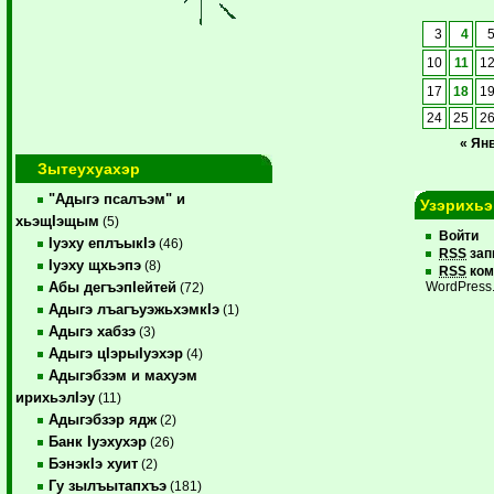
3
4
10
11
1
17
18
1
24
25
2
« Ян
Зытеухуахэр
"Адыгэ псалъэм" и
Узэрихьэ
хьэщIэщым
(5)
Войти
Iуэху еплъыкIэ
(46)
RSS
зап
Iуэху щхьэпэ
(8)
RSS
ком
Абы дегъэпIейтей
WordPress
(72)
Адыгэ лъагъуэжьхэмкIэ
(1)
Адыгэ хабзэ
(3)
Адыгэ цIэрыIуэхэр
(4)
Адыгэбзэм и махуэм
ирихьэлIэу
(11)
Адыгэбзэр ядж
(2)
Банк Iуэхухэр
(26)
БэнэкIэ хуит
(2)
Гу зылъытапхъэ
(181)