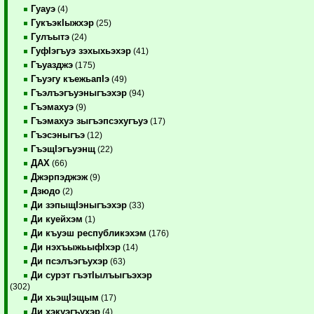
Гуауэ
(4)
ГукъэкIыжхэр
(25)
Гулъытэ
(24)
ГуфIэгъуэ зэхыхьэхэр
(41)
Гъуазджэ
(175)
Гъуэгу къежьапIэ
(49)
Гъэлъэгъуэныгъэхэр
(94)
Гъэмахуэ
(9)
Гъэмахуэ зыгъэпсэхугъуэ
(17)
Гъэсэныгъэ
(12)
ГъэщIэгъуэнщ
(22)
ДАХ
(66)
Джэрпэджэж
(9)
Дзюдо
(2)
Ди зэпыщIэныгъэхэр
(33)
Ди куейхэм
(1)
Ди къуэш республикэхэм
(176)
Ди нэхъыжьыфIхэр
(14)
Ди псэлъэгъухэр
(63)
Ди сурэт гъэтIылъыгъэхэр
(302)
Ди хьэщIэщым
(17)
Ди хэкуэгъухэр
(4)