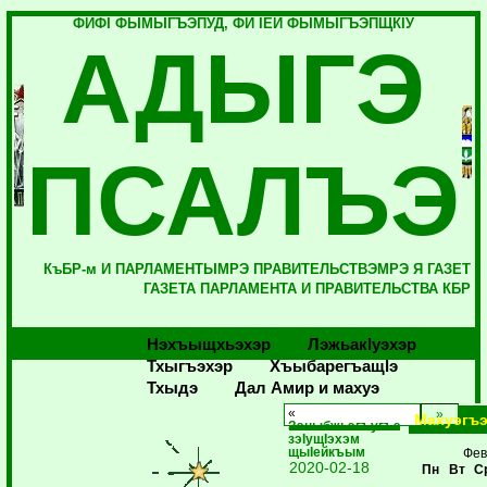
ФИФI ФЫМЫГЪЭПУД, ФИ IЕЙ ФЫМЫГЪЭПЩКIУ
АДЫГЭ
ПСАЛЪЭ
КъБР-м И ПАРЛАМЕНТЫМРЭ ПРАВИТЕЛЬСТВЭМРЭ Я ГАЗЕТ
ГАЗЕТА ПАРЛАМЕНТА И ПРАВИТЕЛЬСТВА КБР
Нэхъыщхьэхэр
Лэжьакlуэхэр
Тхыгъэхэр
Хъыбарегъащlэ
Тхыдэ
Дал Амир и махуэ
«
Махуэгъ
Зэныбжьэгъугъэ
зэIущIэхэм
щыIейкъым
Фев
2020-02-18
Пн
Вт
С