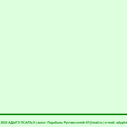
t 2010 АДЫГЭ ПСАЛЪЭ | autor:
Пщыбыхь Рустам:
comik-07@mail.ru
| e-mail:
adyghe