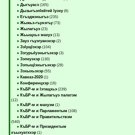
Дыгъуасэ
(165)
ДызыгъэпIейтей Iуэху
(6)
Егъэджэныгъэ
(235)
Жыжьэ-гъунэгъу
(73)
Жылагъуэ
(23)
Жьыщхьэ махуэ
(13)
Зауэ гъуэгуанэхэр
(2)
ЗэIущIэхэр
(104)
ЗэгурыIуэныгъэхэр
(3)
Зэпеуэхэр
(130)
ЗэпыщIэныгъэхэр
(28)
Зэхыхьэхэр
(55)
Кавказ-2020
(1)
Конференцхэр
(16)
КъБР-м и Iэтащхьэ
(239)
КъБР-м и Жылагъуэ палатэм
(12)
КъБР-м и махуэм
(1)
КъБР-м и Парламентым
(108)
КъБР-м и Правительствэм
(540)
КъБР-м и Президентым
къыхуатххэр
(1)