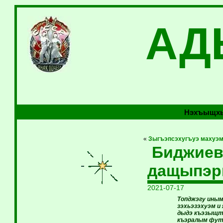
АД
Нэхъыщхь
«
Зыгъэпсэхугъуэ махуэ
Биджиев 
дащыпэр
2021-07-17
Топджэгу иным
зэхьэзэхуэм и
дыдэ къэзыщт
къэралым футб