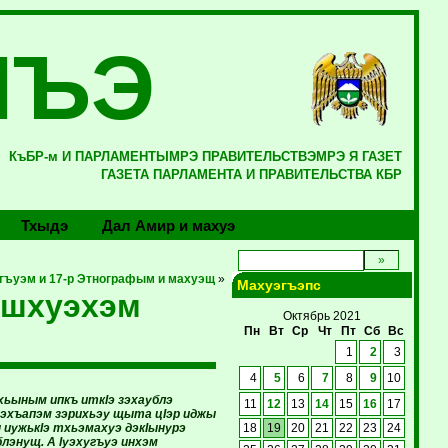
ЛЪЭ
КъБР-м И ПАРЛАМЕНТЫМРЭ ПРАВИТЕЛЬСТВЭМРЭ Я ГАЗЕТ
ГАЗЕТА ПАРЛАМЕНТА И ПРАВИТЕЛЬСТВА КБР
Тхыдэ
Дал Амир и махуэ
гъуэм и 17-р Этнографым и махуэщ
»
Махуэгъэпс
ушхуэхэм
Октябрь 2021
Пн
Вт
Ср
Чт
Пт
Сб
Вс
1
2
3
4
5
6
7
8
9
10
хьыным ипкъ иткIэ зэхаублэ
11
12
13
14
15
16
17
нэхъапэм зэрихьэу щыта цIэр иджы
 иужькIэ тхьэмахуэ дэкIынурэ
18
19
20
21
22
23
24
лэнущ. А Iуэхугъуэ инхэм