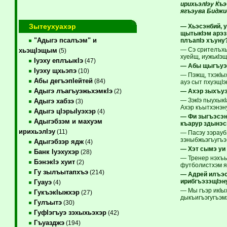
ирихьэлIэу К
ягъэува Биджи
Зытеухуахэр
— Хьэсэнбий, 
щытыкIэм арэз
"Адыгэ псалъэм" и
плъапIэ хъуну
— Сэ срителъхь
хьэщIэщым
(5)
хуейщ, иужькIэ
Iуэху еплъыкIэ
(47)
— Абы щыгъуэм
Iуэху щхьэпэ
(10)
— Пэжщ, тхэкIы
Абы дегъэпIейтей
(84)
ауэ сыт пхуэщI
Адыгэ лъагъуэжьхэмкIэ
— Ахэр зыхъу
(2)
— ЗэкIэ пыухык
Адыгэ хабзэ
(3)
Ахэр къытхэнэн
Адыгэ цIэрыIуэхэр
(4)
— Фи зыгъэсэн
Адыгэбзэм и махуэм
къарур здынэ
ирихьэлIэу
(11)
— Пасэу зэрауб
зэныбжьэгъугъэ
Адыгэбзэр ядж
(4)
— Хэт сымэ уи
Банк Iуэхухэр
(28)
— Тренер нэхъы
БэнэкIэ хуит
(2)
футболистхэм я 
Гу зылъытапхъэ
(214)
— Адрей илъэ
ирибгъэзэщIэн
Гуауэ
(4)
— Мы гъэр икIы
ГукъэкIыжхэр
(27)
дыкъигъэгугъэм
Гулъытэ
(30)
ГуфIэгъуэ зэхыхьэхэр
(42)
Гъуазджэ
(194)