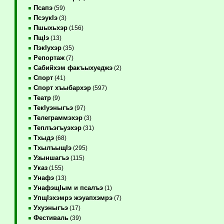
Псапэ
(59)
ПсэукIэ
(3)
Пшыхьхэр
(156)
ПщIэ
(13)
ПэкIухэр
(35)
Репортаж
(7)
Сабийхэм факъыхуеджэ
(2)
Спорт
(41)
Спорт хъыбархэр
(597)
Театр
(9)
ТекIуэныгъэ
(97)
Телеграммэхэр
(3)
Теплъэгъуэхэр
(31)
Тхыдэ
(68)
ТхылъыщIэ
(295)
Узыншагъэ
(115)
Указ
(155)
Унафэ
(13)
УнафэщIым и псалъэ
(1)
УпщIэхэмрэ жэуапхэмрэ
(7)
Ухуэныгъэ
(17)
Фестиваль
(39)