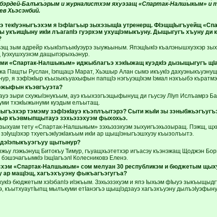
ъэбэрдей-Балъкъэрым и журналистхэм яхуэзащ «Спартак-Налшыкым» и 
ев Хьэсэнбий.
уэ текIуэныгъэхэм я IэфIагъыр зыхэзыщIа утренерщ. ФIэщщIыгъуейщ «С
ы укъищIыну икIи лъагапIэ гуэрхэм ухущIэмыкъуну. Дыщыгугъ хъуну ди 
?
эщ зым адрейр къыкIэлъыкIуэурэ зыужьыным. ЯпэщIыкIэ къалэнышхуэхэр зых
щ Iуэхушхуэхэм дащыпэрыхьэнур.
и «Спартак-Налшыкым» иджыблагъэ хэкIыжащ куэдкIэ дызыщыгугъ щIа
жа Пащты Руслан, Iэпщацэ Марат, Хьэшыр Алан сымэ икъукIэ дахуэныкъуэнущ
энур, я зэфIэкIыр къызыкъуахыфын папщIэ нэгъуэщIхэм Iэмал нэхъыбэ къратмэ
эжыфын къэвгъуэта?
Iауэ зыри схужыIэнукъым, ауэ къыхэзгъэщыфынущ ди гъусэу ЛIуп Ислъамрэ Б
уми тхэкIыжынуми куэдым елъытащ.
ыгъэхэр тэмэму зэфIэкIауэ къэплъытэрэ? Сыти жыIи зы зэныбжьэгъугъэ 
сыр къэвмыпщытауэ зэхьэзэхуэм фыхохьэ.
зыхуам тету «Спартак-Налшыкым» зэхьэзэхуэм зыхуигъэхьэзыращ. Пэжщ, щхьэ
 зэIущIэхэр тхуегъэкIуэкIакъым икIи ар щыщIэныгъэшхуэу къызолъытэ.
 дэIэпыкъуэгъуу щытынур?
жьу лэжьэнущ Битокъу Тимур, гъуащхьэтетхэр игъасэу къэнэжащ Щоджэн Бо
бэшэчагъымкIэ IэщIагъэлI Колесниковэ Еленэ.
схэм «Спартак-Налшыкым» сом мелуан 30 республикэм и бюджетым щы
у ар мащIэщ, хагъэхъуэну фыкъагъэгугъа?
хукIэ бюджетым хэIэбапIэ иIэкъым. Зэхьэзэхуэм и япэ Iыхьэм фIыуэ зыкъыщыд
э, къытхуаутIыпщ мылъкуми етIанэгъэ щыщIэдзауэ хагъэхъуэну дылъэIуэфын