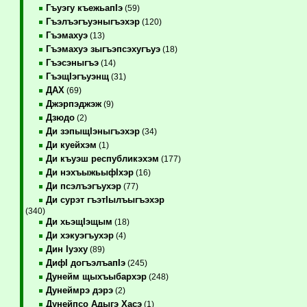
Гъуэгу къежьапIэ
(59)
Гъэлъэгъуэныгъэхэр
(120)
Гъэмахуэ
(13)
Гъэмахуэ зыгъэпсэхугъуэ
(18)
Гъэсэныгъэ
(14)
ГъэщIэгъуэнщ
(31)
ДАХ
(69)
Джэрпэджэж
(9)
Дзюдо
(2)
Ди зэпыщIэныгъэхэр
(34)
Ди куейхэм
(1)
Ди къуэш республикэхэм
(177)
Ди нэхъыжьыфIхэр
(16)
Ди псэлъэгъухэр
(77)
Ди сурэт гъэтIылъыгъэхэр
(340)
Ди хьэщIэщым
(18)
Ди хэкуэгъухэр
(4)
Дин Iуэху
(89)
ДифI догъэлъапIэ
(245)
Дунейм щыхъыбархэр
(248)
Дунеймрэ дэрэ
(2)
Дунейпсо Адыгэ Хасэ
(1)