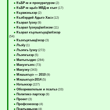
КъБР-м и прокуратурэм
(2)
КъБР-м щыIэ МВД-м къет
(17)
Къуажэхьхэр
(2)
Къэбэрдей Адыгэ Хасэ
(12)
Къэрал Iуэху
(9)
Къэрал IуэхущIапIэхэм
(11)
Къэрал къулыкъущIапIэхэр
(54)
КъэхъукъащIэхэр
(3)
ЛъэIу
(1)
Лъэпкъ Iуэху
(272)
Лъэпкъхэр
(5)
Малъхъэдис
(284)
Махуэгъэпс
(73)
Махуэку
(343)
Мэшыкъуэ — 2010
(9)
Мэшыкъуэ-2014
(5)
Нэтынхэр
(227)
Обозревателым и псалъэ
(33)
Политикэ партхэр
(9)
Проект
(3)
Профсоюзхэр
(4)
Псалъэжьхэр
(4)