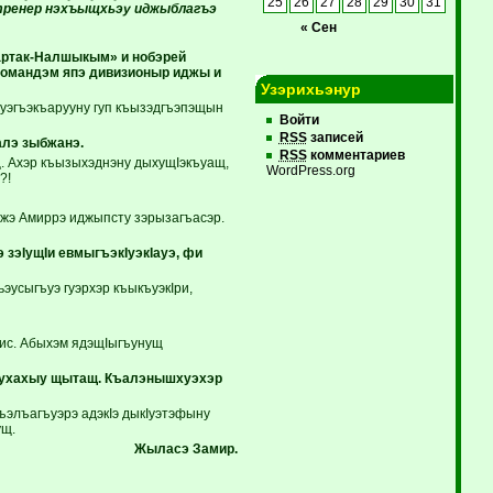
25
26
27
28
29
30
31
тренер нэхъыщхьэу иджыблагъэ
« Сен
партак-Налшыкым» и нобэрей
командэм япэ дивизионыр иджы и
Узэрихьэнур
уэгъэкъарууну гуп къызэдгъэпэщын
Войти
RSS
записей
лэ зыбжанэ.
RSS
комментариев
. Ахэр къызыхэднэну дыхущIэкъуащ,
WordPress.org
?!
ажэ Амиррэ иджыпсту зэрызагъасэр.
зэIущIи евмыгъэкIуэкIауэ, фи
усыгъуэ гуэрхэр къыкъуэкIри,
рис. Абыхэм ядэщIыгъунущ
хухахыу щытащ. Къалэнышхуэхэр
гъэлъагъуэрэ адэкIэ дыкIуэтэфыну
ущ.
Жыласэ Замир.