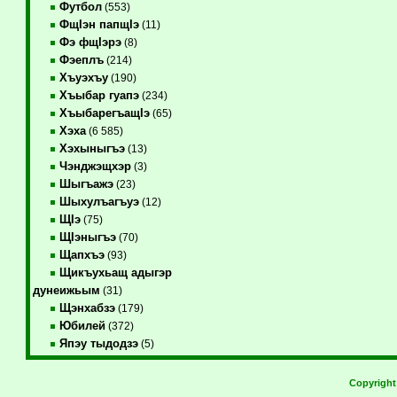
Футбол
(553)
ФщIэн папщIэ
(11)
Фэ фщIэрэ
(8)
Фэеплъ
(214)
Хъуэхъу
(190)
Хъыбар гуапэ
(234)
ХъыбарегъащIэ
(65)
Хэха
(6 585)
Хэхыныгъэ
(13)
Чэнджэщхэр
(3)
Шыгъажэ
(23)
Шыхулъагъуэ
(12)
ЩIэ
(75)
ЩIэныгъэ
(70)
Щапхъэ
(93)
Щикъухьащ адыгэр
дунеижьым
(31)
Щэнхабзэ
(179)
Юбилей
(372)
Япэу тыдодзэ
(5)
Copyrigh