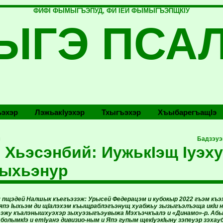
ФИФI ФЫМЫГЪЭПУД, ФИ IЕЙ ФЫМЫГЪЭПЩКIУ
ЫГЭ ПСА
эхэр
Лэжьакlуэхэр
Тхыгъэхэр
Хъыбарегъащlэ
м
Бадзэуэ
Хьэсэнбий: ИужькIэщ Iуэх
ыхьэнур
 пщэдей Налшык къегъэзэж: Урысей Федерацэм и кубокыр 2022 гъэм къэ
 япэ Iыхьэм ди щIалэхэм къыщраблэгъэнущ хуабжьу зызыгъэлъэща икIи 
эжу къалэнышхуэхэр зыхуэзыгъэувыжа Мэхъэчкъалэ и «Динамо»-р.
Абы
олымкIэ и етIуанэ дивизио-ным и Япэ гупым щекIуэкIыну зэпеуэр зэхауб