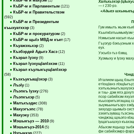
КъБР-м и махуэм
(1)
Халъхьэхэр (цIыхуи
— г 230-рэ.
КъБР-м и Парламентым
(121)
«Адыгэ шхыныгъ
КъБР-м и Правительствэм
(592)
КъБР-м и Президентым
П
Гум имылъ жьэм къи
къыхуатххэр
(3)
КъыпкIэлъымыкIуэм 
КъБР-м и прокуратурэм
(2)
Нэмысым насып къыд
КъБР-м щыIэ МВД-м къет
(17)
Гъуэгур бэкъуэным 
Къуажэхьхэр
(2)
еух.
Къэбэрдей Адыгэ Хасэ
(12)
Уэсыбэ гъэ бэвщ.
Къэрал Iуэху
(9)
Хуэмыху и Iуэху маху
Къэрал IуэхущIапIэхэм
(11)
Къэрал къулыкъущIапIэхэр
Чэнд
(58)
КъэхъукъащIэхэр
(3)
Италием щыщ бзылъ
етIощIанэ лIэщIыгъу
ЛъэIу
(1)
хэлъхьэныгъэшхуэхэ
Лъэпкъ Iуэху
(276)
и тхы- дэм япэ дохут
псор сабийхэм яхуэ
Лъэпкъхэр
(5)
къызэригъэпэщащ са
Малъхъэдис
(308)
зыужьыныгъэрэ зэкI
Махуэгъэпс
зихуэдэ щымыIэ сист
(78)
зэхигъэуващ гъэсэн
Махуэку
(353)
чэнджэщ щхьэпэ кIэщ
Мэшыкъуэ — 2010
(9)
Iущагъышхуэ къахэщ
Мэшыкъуэ-2014
Абыхэм ящыщу зыбж
(5)
фи сабийхэмрэ фэрэ 
Нэтынхэр
(227)