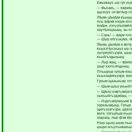
Ежьэжауэ, шу гуп кър
— Фысакъ, — яжриIа
щызоуэ: си витIыр сI
ЛIыжь цIыкIум къыщы
псы Iуфэм нэсри еп
яукIри, лэгъупыIэмп
хаутIыпщхьащ, зы п
— Сакъ! — жари плъы
— Шыр ебгъэхумэ, л
ЛIыжь цIыкIум и вит
къыхэтIысхьауэ шу г
зытриубгъуэри, шы
къыбгъэдыхьащ.
— Лыр ващ, — жриIа
шыр хэзгъэпщынщ.
Плъырыр гупым яхы
къызэщIикъуэри, мэ
Гупым щахыхьэм, п
— Шым щхьэ укъыбгъ
— ЩIалэ нэвгъэкIуа
сыкъыбгъэдэкIащ, —
— НэдгъэкIуакъым! 
зэрехьэжьащ. Гупыр
щигъэзагъэри, щIал
вати, лэгъупым къых
хидзащ, лыр фэм кI
Нэху щыху шым лъых
шыри ягъуэтыжакъым