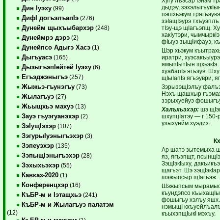
Хугу лъэсар Iэнэм тр
дыдэу, зэхэлыгъукIы
Дин Iуэху
(99)
пэшхьэкум трагъэувэ
ДифI догъэлъапIэ
(276)
зэIащIэурэ тхъуэплъ
Дунейм щыхъыбархэр
тIэу-щэ щIагъэпщ. Х
(248)
хакIутэри, чымчыркIэ
Дунеймрэ дэрэ
(2)
фIыуэ зыщIифауэ, к
Дунейпсо Адыгэ Хасэ
(1)
Шэр хьэкум къытрахы
Дыгъуасэ
иратри, хуэсакъыурэ
(165)
ямыпIытIын щхьэкIэ.
ДызыгъэпIейтей Iуэху
(6)
хуабапIэ ягъэув. Шху
Егъэджэныгъэ
(257)
щIыIапIэ ягъэуври, я
Жыжьэ-гъунэгъу
ЗэрызэщIэлъу фалъэ 
(73)
Нэхъ щашхыр гъэмах
Жылагъуэ
(27)
зэрыхуейуэ фошыгъу
Жьыщхьэ махуэ
(13)
Халъхьэхэр:
шэ щIэм
Зауэ гъуэгуанэхэр
шхупцIатэу — г 150-
(2)
узыхуейм хуэдиз.
ЗэIущIэхэр
(107)
ЗэгурыIуэныгъэхэр
(3)
К
Зэпеуэхэр
(135)
Ар шатэ зытемыха ш
ЗэпыщIэныгъэхэр
(28)
яз, ягъэпщт, псынщIэ
ЗэщIэкIыху, дакъикъэ
Зэхыхьэхэр
(55)
щагъэт. Шэ зэщIэкIа
Кавказ-2020
(1)
шэжыпсыр щIагъэж.
Конференцхэр
(16)
Шэжыпсым мырамысэ,
къундэпсо къыхащIы
КъБР-м и Iэтащхьэ
(241)
фошыгъу хэлъу яшх. 
КъБР-м и Жылагъуэ палатэм
нэмыщI кхъуейлъалъ
(12)
къыхэпщIыкI мэхъу.