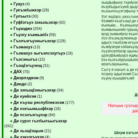
зыщIыфыну тхакIуэхэ
Гуауэ
(4)
къэубыдыгъуей дыдэ
ГукъэкIыжхэр
(29)
къэзыпхъуэтэфыну т
Гулъытэ
(30)
Хэт ищIэрэ, уахъты
бзэмкIэ къагъэщI ди
ГуфIэгъуэ зэхыхьэхэр
(42)
къихьмэ… Къихьынуи
Гъуазджэ
(204)
къимыхьынкIэ гурыщ
куэд зымыкIуну къы
Гъуэгу къежьапIэ
(59)
псо бгъэхьэулеиныр 
Гъэлъэгъуэныгъэхэр
(129)
адыгэ тхыбзэм игъу
къэкIуэнум хэбакъуэ
Гъэмахуэ
(13)
хъуэпсапIэхэр щыхьэ
Гъэмахуэ зыгъэпсэхугъуэ
(18)
щIэгуфIыкIыурэ идж
Гъэсэныгъэ
(15)
бзэ къэгъэIурыщIыкI
ирагъэщхьынщ…
ГъэщIэгъуэнщ
(31)
Сыту я насып а ди х
ДАХ
(70)
псэуну адыгэхэм! Сыт
Джэрпэджэж
(9)
хъуну къыщIигъэкI!
Дзюдо
(2)
Ди зэпыщIэныгъэхэр
(34)
Д
Ди куейхэм
(1)
Ди къуэш республикэхэм
(177)
Налшык гуэлыр
Ди нэхъыжьыфIхэр
(16)
да
Ди псэлъэгъухэр
(84)
Ди сурэт гъэтIылъыгъэхэр
(341)
Ди хьэщIэщым
(21)
Шхум хэгъэ
Ди хэкуэгъухэр
(4)