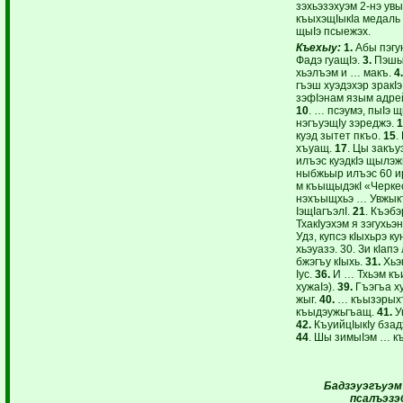
зэхьэзэхуэм 2-нэ у
къыхэщIыкIа медаль
щыIэ псыежэх.
Къехыу:
1.
Абы пэгун
Фадэ гуащIэ.
3.
Пэшым
хьэлъэм и … макъ.
4.
гъэш хуэдэхэр зракI
зэфIэнам язым адре
10
. … псэумэ, пыIэ
нэгъуэщIу зэреджэ.
1
куэд зытет пкъо.
15
.
хъуащ.
17
. Цы закъу
илъэс куэдкIэ щылэж
ныбжьыр илъэс 60 ир
м къыщыдэкI «Черкес
нэхъыщхьэ … Увжык
IэщIагъэлI.
21
. Къэбэ
ТхакIуэхэм я зэгухь
Удз, купсэ кIыхьрэ к
хьэуазэ. 30. Зи кIап
бжэгъу кIыхь.
31.
Хьэк
Iус.
36.
И … Тхьэм къ
хужаIэ).
39.
Гъэгъа ху
жыг.
40.
… къызэрыхъ
къыдэужьгъащ.
41.
У
42.
КъуийцIыкIу бзад
44
. Шы зимыIэм … к
Бадзэуэгъуэм 
псалъэзэ