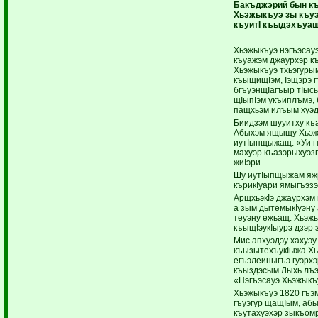
Бакъджэрий бын к
Хьэжыкъуэ зы къуэ
къуитI къыдэхъуащ
Хьэжыкъуэ нэгъэсауэ 
къуажэм джаурхэр к
Хьэжыкъуэ тхьэгурым
къыщищIэм, Iэщэрэ 
бгъуэнщIагъыр тIысы
щIыпIэм укъиплъмэ, 
пащхьэм илъым хуэдэ
Биидзэм шууитху къа
Абыхэм ящыщу Хьэжы
иутIыпщыжащ: «Уи г
махуэр къазэрыхуэзг
жиIэри.
Шу иутIыпщыжам яжр
кърикIуари ямыгъэз
АрщхьэкIэ джаурхэм
а зым дытемыкIуэну 
теуэну ежьащ. Хьэж
къыщIэукIыурэ дзэр 
Мис апхуэдэу хахуэ
къызытехъукIыжа Х
егъэлеиныгъэ гуэрхэ
къыздэсым Лыхь лъэ
«Нэгъэсауэ Хьэжыкъ
Хьэжыкъуэ 1820 гъэм
гъуэгур щащIым, аб
къутахуэхэр зыкъом