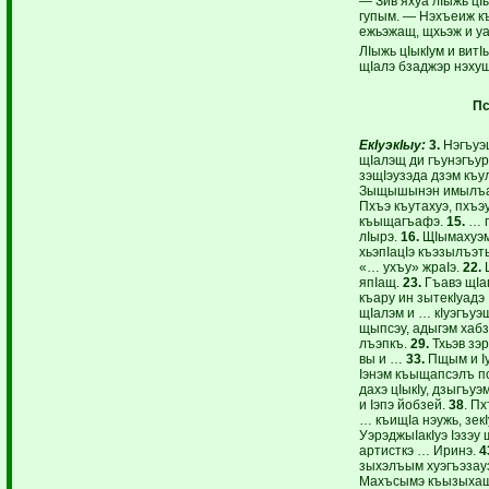
— Зив яхуа лIыжь цI
гупым. — Нэхъеиж 
ежьэжащ, щхьэж и уа
ЛIыжь цIыкIум и вит
щIалэ бзаджэр нэху
Пс
ЕкIуэкIыу:
3.
Нэгъуэ
щIалэщ ди гъунэгъур
зэщIэузэда дзэм къ
Зыщышынэн имылъагъ
Пхъэ къутахуэ, пхъэ
къыщагъафэ.
15.
… г
лIырэ.
16.
ЩIымахуэм
хьэпIацIэ къэзылъэт
«… ухъу» жраIэ.
22.
Щ
япIащ.
23.
Гъавэ щIап
къару ин зытекIуадэ 
щIалэм и … кIуэгъуэ
щыпсэу, адыгэм хабз
лъэпкъ.
29.
Тхьэв зэр
вы и …
33.
Пщым и Iу
Iэнэм къыщапсэлъ п
дахэ цIыкIу, дзыгъуэ
и Iэпэ йобзей.
38
. П
… къищIа нэужь, зекI
УэрэджыIакIуэ Iэзэу
артисткэ … Иринэ.
4
зыхэлъым хуэгъэзауэ
Махъсымэ къызыхащI