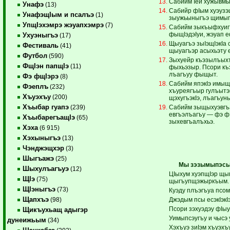
Сабийм Iей хужывмы
Унафэ
(13)
Сабийр фIым хуэузэщ
УнафэщIым и псалъэ
(1)
зыужьыныгъэ щимыг
УпщIэхэмрэ жэуапхэмрэ
(7)
Сабийм зыкъыфхуигъ
фыщIэдэIуи, жэуап е
Ухуэныгъэ
(17)
Щыуагъэ зыIэщIэкIа 
Фестиваль
(41)
щыуагъэр асыхьэту е
Футбол
(590)
Зыхуейр къэзылъых
ФщIэн папщIэ
(11)
фыхьэзыр. Псори къ
лъагъуу фыщыт.
Фэ фщIэрэ
(8)
Сабийм япэкIэ имыщ
Фэеплъ
(232)
хъуреягъыр гулъытэк
Хъуэхъу
(200)
щэхугъэкIэ, лъагъуны
Хъыбар гуапэ
Сабийм зыщыхуэвгъа
(239)
евгъэлъагъу — фэ ф
ХъыбарегъащIэ
(65)
зыхевгъалъхьэ.
Хэха
(6 915)
Хэхыныгъэ
(13)
Чэнджэщхэр
(3)
Шыгъажэ
(25)
Мы зэзымыпэсы
Шыхулъагъуэ
(12)
ЦIыхум хуэпщIэр щы
ЩIэ
(75)
щыгъупщэжыркъым.
ЩIэныгъэ
(73)
Куэду плъэгъуа псом
Щапхъэ
Джэдым псы есэкIэк
(98)
Псори зэхуэдэу фIы
Щикъухьащ адыгэр
Уимыпсэугъу и чысэ 
дунеижьым
(34)
Хэхъуэ зиIэм хъуэхъу