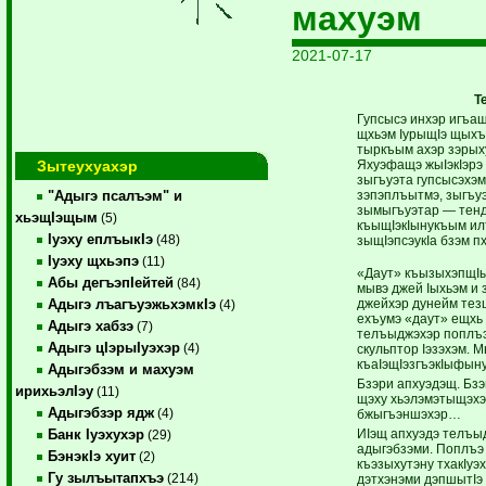
махуэм
2021-07-17
Т
Гупсысэ инхэр игъащ
щхьэм IурыщIэ щыхъу
тыркъым ахэр зэрых
Зытеухуахэр
Яхуэфащэ жыIэкIэрэ 
зыгъуэта гупсысэхэ
зэпэплъытмэ, зыгъуэ
"Адыгэ псалъэм" и
зымыгъуэтар — тенд
хьэщIэщым
(5)
къыщIэкIынукъым ил
Iуэху еплъыкIэ
(48)
зыщIэпсэукIа бзэм 
Iуэху щхьэпэ
(11)
«Даут» къызыхэпщIы
Абы дегъэпIейтей
(84)
мывэ джей Iыхьэм и 
джейхэр дунейм тез
Адыгэ лъагъуэжьхэмкIэ
(4)
ехъумэ «даут» ещхь
Адыгэ хабзэ
(7)
телъыджэхэр поплъэ
Адыгэ цIэрыIуэхэр
(4)
скульптор Iэзэхэм. 
къаIэщIэзгъэкIыфы
Адыгэбзэм и махуэм
Бзэри апхуэдэщ. Бзэ
ирихьэлIэу
(11)
щэху хьэлэмэтыщэхэ
Адыгэбзэр ядж
(4)
бжыгъэншэхэр…
ИIэщ апхуэдэ телъыд
Банк Iуэхухэр
(29)
адыгэбзэми. Поплъэ 
БэнэкIэ хуит
(2)
къэзыхутэну тхакIуэ
Гу зылъытапхъэ
(214)
дэтхэнэми дэпшытIэ 