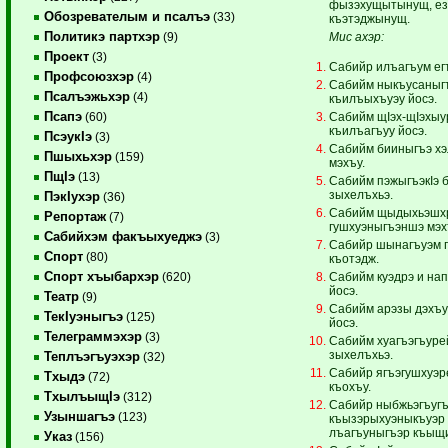
фызэхущытынущ, езы
Обозревателым и псалъэ
(33)
къэтэджынущ.
Политикэ партхэр
Мис ахэр:
(9)
Проект
(3)
Сабийр илъагъум ег
Профсоюзхэр
(4)
Сабийм ныкъусаныгъ
Псалъэжьхэр
(4)
къилъыхъуэу йосэ.
Псапэ
Сабийм щIэх-щIэхы
(60)
къилъагъуу йосэ.
ПсэукIэ
(3)
Сабийм бииныгъэ хэ
Пшыхьхэр
(159)
мэхъу.
ПщIэ
(13)
Сабийм пэжыгъэкIэ 
зыхелъхьэ.
ПэкIухэр
(36)
Сабийм щыдыхьэшхр
Репортаж
(7)
гушхуэныгъэншэ мэх
Сабийхэм факъыхуеджэ
(3)
Сабийр шынагъуэм п
Спорт
(80)
къотэдж.
Спорт хъыбархэр
Сабийм куэдрэ и на
(620)
йосэ.
Театр
(9)
Сабийм арэзы дэхъу
ТекIуэныгъэ
(125)
йосэ.
Телеграммэхэр
(3)
Сабийм хуагъэгъуре
зыхелъхьэ.
Теплъэгъуэхэр
(32)
Сабийр ягъэгушхуэр
Тхыдэ
(72)
къохъу.
ТхылъыщIэ
(312)
Сабийр ныбжьэгъугъ
Узыншагъэ
(123)
къызэрыхуэныкъуэр
лъагъуныгъэр къыщи
Указ
(156)