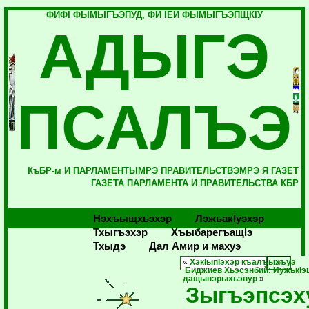
ФИФI ФЫМЫГЪЭПУД, ФИ IЕЙ ФЫМЫГЪЭПЩКIУ
АДЫГЭ
ПСАЛЪЭ
КъБР-м И ПАРЛАМЕНТЫМРЭ ПРАВИТЕЛЬСТВЭМРЭ Я ГАЗЕТ
ГАЗЕТА ПАРЛАМЕНТА И ПРАВИТЕЛЬСТВА КБР
Нэхъыщхьэхэр
Лэжьакlуэхэр
Тхыгъэхэр
Хъыбарегъащlэ
Тхыдэ
Дал Амир и махуэ
«
ХэкIыпIэхэр къалъыхъуэ
Биджиев Хьэсэнбий: ИужькIэ
дащыпэрыхьэнур
»
Зыгъэпсэх