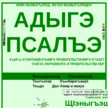
ФИФI ФЫМЫГЪЭПУД, ФИ IЕЙ ФЫМЫГЪЭПЩКIУ
АДЫГЭ
ПСАЛЪЭ
КъБР-м И ПАРЛАМЕНТЫМРЭ ПРАВИТЕЛЬСТВЭМРЭ Я ГАЗЕТ
ГАЗЕТА ПАРЛАМЕНТА И ПРАВИТЕЛЬСТВА КБР
Нэхъыщхьэхэр
Лэжьакlуэхэр
Тхыгъэхэр
Хъыбарегъащlэ
Тхыдэ
Дал Амир и махуэ
« Ди газетым мэкъуауэгъуэм и
адыгэ псалъэзэблэдзым и жэу
Гуимыхуж мах
ЩIэныгъэщ