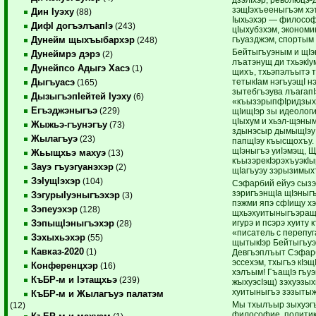
зэщIэхъееныгъэм хэт
Дин Iуэху
(88)
Iыхьэхэр — философ
ДифI догъэлъапIэ
(243)
цIыхубзхэм, экономик
гъуазджэм, спортым
Дунейм щыхъыбархэр
(248)
Бейтыгъуэным и щIэ
Дунеймрэ дэрэ
(2)
лъатэнущ ди тхьэкIу
Дунейпсо Адыгэ Хасэ
(1)
щихъ, тхьэпэлъытэ 
тетыкIам нэгъуэщI н
Дыгъуасэ
(165)
зытебгъэува лъагап
ДызыгъэпIейтей Iуэху
(6)
«къызэрыпфIридзых
Егъэджэныгъэ
(229)
щIищIэр зы идеолог
цIыхум и хьэл-щэны
Жыжьэ-гъунэгъу
(73)
здынэсыр дымыщIэу
Жылагъуэ
(23)
папщIэу къысщохъу.
щIэныгъэ уиIэмэщ, Щ
Жьыщхьэ махуэ
(13)
къызэрекIэрэхъуэкIы
Зауэ гъуэгуанэхэр
(2)
щIагъуэу зэрызимых
ЗэIущIэхэр
(104)
Сэфарбий ейуэ сызэ
зэригъэнщIа щIэныгъ
ЗэгурыIуэныгъэхэр
(3)
пэжми япэ сфIищу хэ
Зэпеуэхэр
(128)
щхьэхуитыныгъэращ 
игурэ и псэрэ хуиту 
ЗэпыщIэныгъэхэр
(28)
«писатель с перепу
Зэхыхьэхэр
(55)
щытыкIэр Бейтыгъуэ
Кавказ-2020
(1)
Девгъэплъыт Сэфарб
эссехэм, тхыгъэ кIэ
Конференцхэр
(16)
хэлъым! ГъащIэ гъу
КъБР-м и Iэтащхьэ
(239)
жыхуэсIэщ) зэхуэзы
хуитыныгъэ зэзытыж
КъБР-м и Жылагъуэ палатэм
Мы тхылъыр зыхуэгъ
(12)
философие, политик