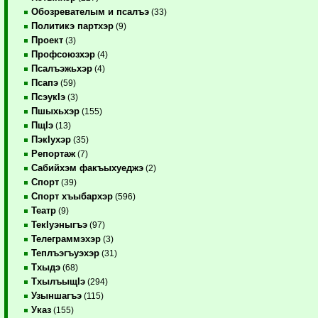
Обозревателым и псалъэ
(33)
Политикэ партхэр
(9)
Проект
(3)
Профсоюзхэр
(4)
Псалъэжьхэр
(4)
Псапэ
(59)
ПсэукIэ
(3)
Пшыхьхэр
(155)
ПщIэ
(13)
ПэкIухэр
(35)
Репортаж
(7)
Сабийхэм факъыхуеджэ
(2)
Спорт
(39)
Спорт хъыбархэр
(596)
Театр
(9)
ТекIуэныгъэ
(97)
Телеграммэхэр
(3)
Теплъэгъуэхэр
(31)
Тхыдэ
(68)
ТхылъыщIэ
(294)
Узыншагъэ
(115)
Указ
(155)