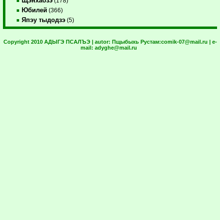
Щэнхабзэ
(178)
Юбилей
(366)
Япэу тыдодзэ
(5)
Copyright 2010 АДЫГЭ ПСАЛЪЭ | autor:
Пщыбыхь Рустам:
comik-07@mail.ru
| e-
mail:
adyghe@mail.ru