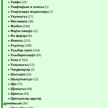
Унафэ
(13)
УнафэщIым и псалъэ
(1)
УпщIэхэмрэ жэуапхэмрэ
(7)
Ухуэныгъэ
(17)
Фестиваль
(38)
Футбол
(548)
ФщIэн папщIэ
(11)
Фэ фщIэрэ
(8)
Фэеплъ
(213)
Хъуэхъу
(190)
Хъыбар гуапэ
(234)
ХъыбарегъащIэ
(65)
Хэха
(6 561)
Хэхыныгъэ
(13)
Чэнджэщхэр
(3)
Шыгъажэ
(23)
Шыхулъагъуэ
(12)
ЩIэ
(75)
ЩIэныгъэ
(69)
Щапхъэ
(93)
Щикъухьащ адыгэр
дунеижьым
(30)