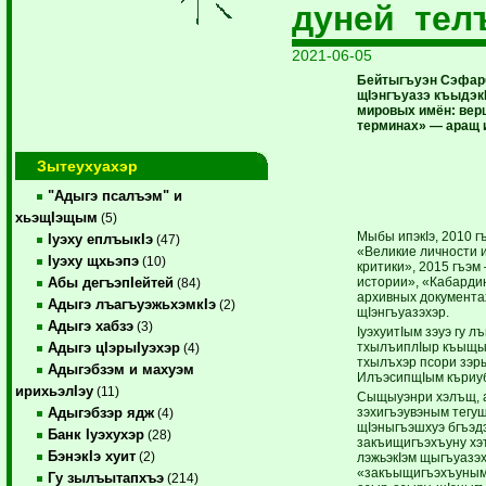
дуней тел
2021-06-05
Бейтыгъуэн Сэфар
щIэнгъуазэ къыдэк
мировых имён: вер
терминах» — аращ 
Зытеухуахэр
"Адыгэ псалъэм" и
хьэщIэщым
(5)
Мыбы ипэкIэ, 2010 г
Iуэху еплъыкIэ
(47)
«Великие личности и
Iуэху щхьэпэ
(10)
критики», 2015 гъэ
истории», «Кабарди
Абы дегъэпIейтей
(84)
архивных документа
Адыгэ лъагъуэжьхэмкIэ
(2)
щIэнгъуазэхэр.
Адыгэ хабзэ
(3)
IуэхуитIым зэуэ гу л
тхылъиплIыр къыщыд
Адыгэ цIэрыIуэхэр
(4)
тхылъхэр псори зэр
Адыгэбзэм и махуэм
ИлъэсипщIым къриу
ирихьэлIэу
(11)
Сыщыуэнри хэлъщ, а
зэхигъэувэным тегуш
Адыгэбзэр ядж
(4)
щIэныгъэшхуэ бгъэд
Банк Iуэхухэр
(28)
закъищигъэхъуну хэ
БэнэкIэ хуит
(2)
лэжьэкIэм щыгъуазэх
«закъыщигъэхъуным
Гу зылъытапхъэ
(214)