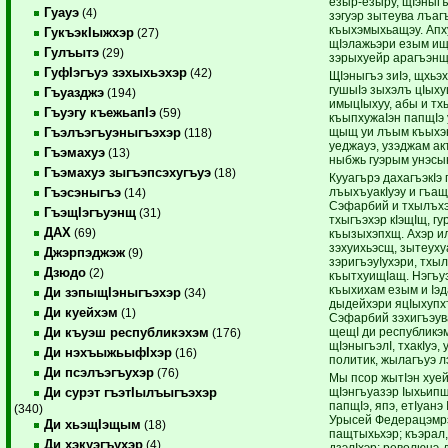
езыр-езыру, щIэныгъ
Гуауэ
(4)
зэгуэр зытеува лъаг
къыхэмыхьащэу. Апх
ГукъэкIыжхэр
(27)
щIэлажьэри езым ищ
Гулъытэ
(29)
зэрыхуейр арагъэнщ
ГуфIэгъуэ зэхыхьэхэр
(42)
ЩIэныгъэ зиIэ, щхь
гушыIэ зыхэлъ цIыху
Гъуазджэ
(194)
имыцIыхуу, абы и тх
Гъуэгу къежьапIэ
(59)
къыпхужаIэн папщIэ
щыщ уи лъым къыхэна
Гъэлъэгъуэныгъэхэр
(118)
уеджауэ, узэджам а
Гъэмахуэ
(13)
ныбжь гуэрым унэсы
Гъэмахуэ зыгъэпсэхугъуэ
(18)
Кууагърэ дахагъэкIэ 
лъыхъуакIуэу и гъащ
Гъэсэныгъэ
(14)
Сэфарбий и тхылъхэ
ГъэщIэгъуэнщ
(31)
тхыгъэхэр кIэщIщ, гу
ДАХ
(69)
къызыхэпхщ. Ахэр и
зэхуихьэсщ, зытеух
Джэрпэджэж
(9)
зэригъэуIухэри, тхы
Дзюдо
(2)
къытхуищIащ. Нэгъуэ
къыхихам езым и Iэд
Ди зэпыщIэныгъэхэр
(34)
дыдейхэри яцIыхупхъ
Ди куейхэм
(1)
Сэфарбий зэхигъэува
щещI ди республикэ
Ди къуэш республикэхэм
(176)
щIэныгъэлI, тхакIуэ, 
Ди нэхъыжьыфIхэр
(16)
политик, жылагъуэ л
Ди псэлъэгъухэр
(76)
Мы псор жытIэн хуей
щIэнгъуазэр Iыхьип
Ди сурэт гъэтIылъыгъэхэр
папщIэ, япэ, етIуанэ
(340)
Урысей Федерацэмрэ
Ди хьэщIэщым
(18)
пащтыхьхэр; къэрал,
Ди хэкуэгъухэр
(4)
дзэлIхэр; революцэ-