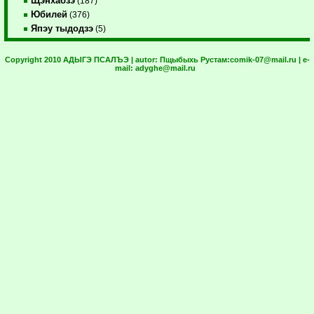
Щэнхабзэ
(187)
Юбилей
(376)
Япэу тыдодзэ
(5)
Copyright 2010 АДЫГЭ ПСАЛЪЭ | autor:
Пщыбыхь Рустам:
comik-07@mail.ru
| e-
mail:
adyghe@mail.ru