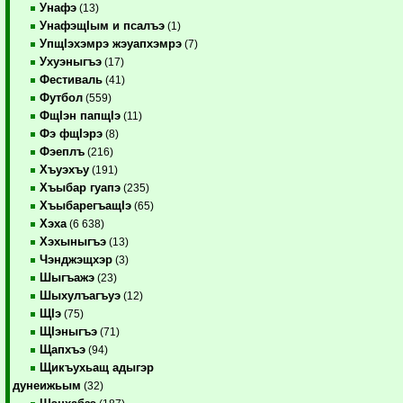
Унафэ
(13)
УнафэщIым и псалъэ
(1)
УпщIэхэмрэ жэуапхэмрэ
(7)
Ухуэныгъэ
(17)
Фестиваль
(41)
Футбол
(559)
ФщIэн папщIэ
(11)
Фэ фщIэрэ
(8)
Фэеплъ
(216)
Хъуэхъу
(191)
Хъыбар гуапэ
(235)
ХъыбарегъащIэ
(65)
Хэха
(6 638)
Хэхыныгъэ
(13)
Чэнджэщхэр
(3)
Шыгъажэ
(23)
Шыхулъагъуэ
(12)
ЩIэ
(75)
ЩIэныгъэ
(71)
Щапхъэ
(94)
Щикъухьащ адыгэр
дунеижьым
(32)