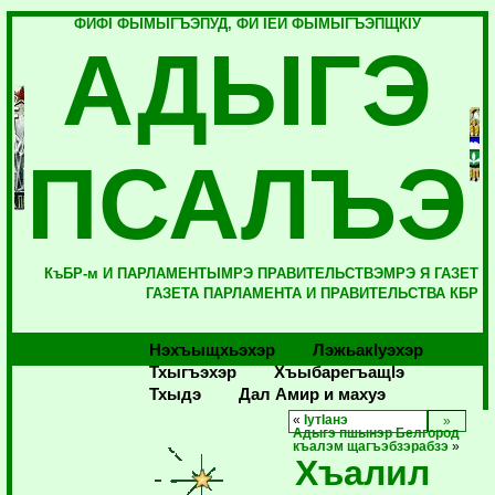
ФИФI ФЫМЫГЪЭПУД, ФИ IЕЙ ФЫМЫГЪЭПЩКIУ
АДЫГЭ
ПСАЛЪЭ
КъБР-м И ПАРЛАМЕНТЫМРЭ ПРАВИТЕЛЬСТВЭМРЭ Я ГАЗЕТ
ГАЗЕТА ПАРЛАМЕНТА И ПРАВИТЕЛЬСТВА КБР
Нэхъыщхьэхэр
Лэжьакlуэхэр
Тхыгъэхэр
Хъыбарегъащlэ
Тхыдэ
Дал Амир и махуэ
«
IутIанэ
Адыгэ пшынэр Белгород
къалэм щагъэбзэрабзэ
»
Хъалил