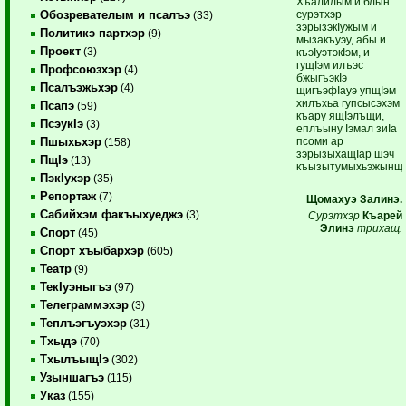
Хъалилым и блын
сурэтхэр
Обозревателым и псалъэ
(33)
зэрызэкIужым и
Политикэ партхэр
(9)
мызакъуэу, абы и
Проект
(3)
къэIуэтэкIэм, и
гущIэм илъэс
Профсоюзхэр
(4)
бжыгъэкIэ
Псалъэжьхэр
(4)
щигъэфIауэ упщIэм
хилъхьа гупсысэхэм
Псапэ
(59)
къару ящIэлъщи,
ПсэукIэ
(3)
еплъыну Iэмал зиIа
псоми ар
Пшыхьхэр
(158)
зэрызыхащIар шэч
ПщIэ
(13)
къызытумыхьэжынщ.
ПэкIухэр
(35)
Репортаж
(7)
Щомахуэ Залинэ.
Сабийхэм факъыхуеджэ
(3)
Сурэтхэр
Къарей
Элинэ
трихащ.
Спорт
(45)
Спорт хъыбархэр
(605)
Театр
(9)
ТекIуэныгъэ
(97)
Телеграммэхэр
(3)
Теплъэгъуэхэр
(31)
Тхыдэ
(70)
ТхылъыщIэ
(302)
Узыншагъэ
(115)
Указ
(155)