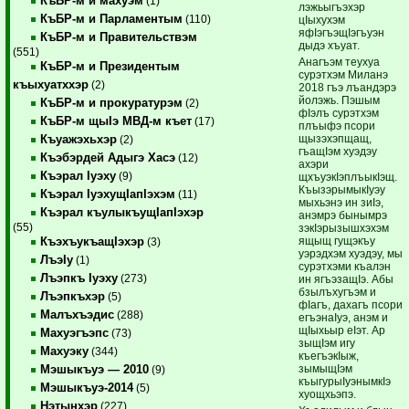
КъБР-м и махуэм
(1)
лэжьыгъэхэр
КъБР-м и Парламентым
(110)
цIыхухэм
яфIэгъэщIэгъуэн
КъБР-м и Правительствэм
дыдэ хъуат.
(551)
Анагъэм теухуа
КъБР-м и Президентым
сурэтхэм Миланэ
къыхуатххэр
(2)
2018 гъэ лъандэрэ
йолэжь. Пэшым
КъБР-м и прокуратурэм
(2)
фIэлъ сурэтхэм
КъБР-м щыIэ МВД-м къет
(17)
плъыфэ псори
щызэхэпщащ,
Къуажэхьхэр
(2)
гъащIэм хуэдэу
Къэбэрдей Адыгэ Хасэ
(12)
ахэри
Къэрал Iуэху
(9)
щхъуэкIэплъыкIэщ.
КъызэрымыкIуэу
Къэрал IуэхущIапIэхэм
(11)
мыхьэнэ ин зиIэ,
Къэрал къулыкъущIапIэхэр
анэмрэ бынымрэ
(55)
зэкIэрызышхэхэм
ящыщ гущэкъу
КъэхъукъащIэхэр
(3)
уэрэдхэм хуэдэу, мы
ЛъэIу
(1)
сурэтхэми къалэн
Лъэпкъ Iуэху
(273)
ин ягъэзащIэ. Абы
бзылъхугъэм и
Лъэпкъхэр
(5)
фIагъ, дахагъ псори
Малъхъэдис
(288)
егъэнаIуэ, анэм и
щIыхьыр еIэт. Ар
Махуэгъэпс
(73)
зыщIэм игу
Махуэку
(344)
къегъэкIыж,
зымыщIэм
Мэшыкъуэ — 2010
(9)
къыгурыIуэнымкIэ
Мэшыкъуэ-2014
(5)
хуощхьэпэ.
Нэтынхэр
(227)