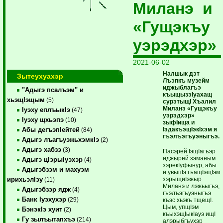
Миланэ и
«Гущэкъу
уэрэдхэр»
2021-06-02
Налшык дэт
Зытеухуахэр
Лъэпкъ музейм
иджыблагъэ
"Адыгэ псалъэм" и
къыщызэIуахащ
хьэщIэщым
(5)
сурэтыщI Хъалил
Миланэ «Гущэкъу
Iуэху еплъыкIэ
(47)
уэрэдхэр»
Iуэху щхьэпэ
(10)
зыфIища и
IэдакъэщIэкIхэм я
Абы дегъэпIейтей
(84)
гъэлъэгъуэныгъэ.
Адыгэ лъагъуэжьхэмкIэ
(2)
Адыгэ хабзэ
(3)
Пасэрей IэщIагъэр
иджырей зэманым
Адыгэ цIэрыIуэхэр
(4)
зэрекIуфынур, абы
Адыгэбзэм и махуэм
и увыпIэ гъащIэщIэм
зэрыщиIэжыр
ирихьэлIэу
(11)
Миланэ и лэжьыгъэ,
Адыгэбзэр ядж
(4)
гъэлъэгъуэныгъэ
Банк Iуэхухэр
(29)
къэс хьэкъ тщещI.
Цым, упщIэм
БэнэкIэ хуит
(2)
къыхэщIыкIауэ ищI
Гу зылъытапхъэ
(214)
алэрыбгъухэр