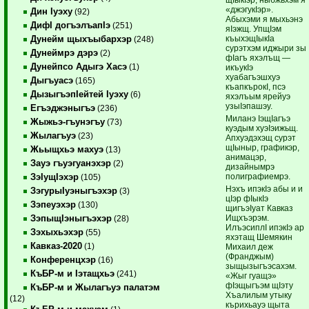
«джэгукIэр».
Дин Iуэху
(92)
Абыхэми я мыхьэнэ
ДифI догъэлъапIэ
(251)
яIэжщ. УпщIэм
къыхэщIыкIа
Дунейм щыхъыбархэр
(248)
сурэтхэм иджыри зы
Дунеймрэ дэрэ
(2)
фIагъ яхэлъщ —
Дунейпсо Адыгэ Хасэ
(1)
икъукIэ
хуабагъэшхуэ
Дыгъуасэ
(165)
къапкърокI, псэ
ДызыгъэпIейтей Iуэху
(6)
яхэлъым ярейуэ
узыIэпашэу.
Егъэджэныгъэ
(236)
Миланэ IэщIагъэ
Жыжьэ-гъунэгъу
(73)
куэдым хуэIэижьщ.
Жылагъуэ
(23)
Апхуэдэхэщ сурэт
щIыныр, графикэр,
Жьыщхьэ махуэ
(13)
анимацэр,
Зауэ гъуэгуанэхэр
(2)
дизайнымрэ
полиграфиемрэ.
ЗэIущIэхэр
(105)
Нэхъ ипэкIэ абы и и
ЗэгурыIуэныгъэхэр
(3)
цIэр фIыкIэ
Зэпеуэхэр
(130)
щигъэIуат Кавказ
Ищхъэрэм.
ЗэпыщIэныгъэхэр
(28)
ИлъэсиплI ипэкIэ ар
Зэхыхьэхэр
(55)
яхэтащ Шемякин
Кавказ-2020
(1)
Михаил деж
(Франджым)
Конференцхэр
(16)
зыщызыгъэсахэм.
КъБР-м и Iэтащхьэ
(241)
«Жыг гуащэ»
фIэщыгъэм щIэту
КъБР-м и Жылагъуэ палатэм
Хъалилым утыку
(12)
кърихьауэ щыта