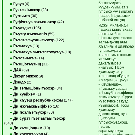
блынгъэдахэ
Гуауэ
(4)
къудейкъым, атIэ
ГукъэкIыжхэр
(28)
гупсысэ куу зыщIэлъ
пасэрей Iэужьым и
Гулъытэ
(30)
нобэрей ежьущ.
ГуфIэгъуэ зэхыхьэхэр
(42)
Иджы Миланэ ди
Гъуазджэ
(195)
пащхьэ кърилъхьар
анагъэм, бын
Гъуэгу къежьапIэ
(59)
пIыным хуэгъэпсащ.
Гъэлъэгъуэныгъэхэр
(122)
Телъыджэщ абы
Гъэмахуэ
(13)
Хъалилым щIилъхьэ
гупсысэмрэ а
Гъэмахуэ зыгъэпсэхугъуэ
(18)
къалэн мытыншым
Гъэсэныгъэ
(14)
хилъагъуэ
дахагъэмрэ я
ГъэщIэгъуэнщ
(31)
инагъыр. Псом
ДАХ
(69)
хуэмыдэу сигу
къинэжащ «Гущэ»,
Джэрпэджэж
(9)
«МафIэ», «Щэху»,
Дзюдо
(2)
«КIэухыншэ»,
Ди зэпыщIэныгъэхэр
(34)
«Гущэкъу уэрэд»,
«ЦIыхубз» зыфIища
Ди куейхэм
(1)
лэжьыгъэхэр. Сурэт
Ди къуэш республикэхэм
(177)
къэс гупсысэ куэд
къыпкърокI. Псом
Ди нэхъыжьыфIхэр
(16)
хуэмыдэу
Ди псэлъэгъухэр
(80)
дызэмысащ, ауэ
щыхъукIи
Ди сурэт гъэтIылъыгъэхэр
гупсысэхуеджэщ,
(340)
пэшыр
Ди хьэщIэщым
(19)
зэрагъэунэхуа
Ди хэкуэгъухэр
(4)
щIыкIэр, ныбжьхэм я