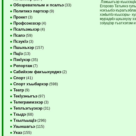
Лэжьыгъэр къызэщI
Обозревателым и псалъэ
(33)
Егоровэ Татьянэ гуп
нэхъыбэ кърагъэблаг
Политикэ партхэр
(9)
хэкIыпIэ къызэры- х
Проект
(3)
мурадкIэ щхьэхуэу з
зэIущIэр гъатхэпэм 
Профсоюзхэр
(4)
Псалъэжьхэр
(4)
Псапэ
(59)
ПсэукIэ
(3)
Пшыхьхэр
(157)
ПщIэ
(13)
ПэкIухэр
(35)
Репортаж
(7)
Сабийхэм факъыхуеджэ
(2)
Спорт
(41)
Спорт хъыбархэр
(598)
Театр
(9)
ТекIуэныгъэ
(97)
Телеграммэхэр
(3)
Теплъэгъуэхэр
(31)
Тхыдэ
(68)
ТхылъыщIэ
(296)
Узыншагъэ
(115)
Указ
(155)