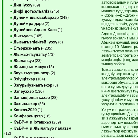
автовокзалым и гуг
Дин Iуэху
(89)
къыщыхигъэщащ вокз
машинэ куэд зэрыщы
ДифI догъэлъапIэ
(245)
«Южный»-р «Дубки» 
Дунейм щыхъыбархэр
(248)
хуамурадам лъэмыIэ
Дунеймрэ дэрэ
(2)
щIидзэн ипэкIэ, ухуэ
унафэхэр зыхуей ху
Дунейпсо Адыгэ Хасэ
(1)
АдэкIэ ДыщэкIыр те
Дыгъуасэ
(165)
гъуэгу вокзалитIым.
ДызыгъэпIейтей Iуэху
(6)
Абыхэм нэмыщI, рес
станци 10. Министры
Егъэджэныгъэ
(235)
лэжьыгъэхэм япкъ итк
Жыжьэ-гъунэгъу
(73)
зекIуэ транспортыр
мащIэ ящIыфащ, идж
Жылагъуэ
(23)
тыншу зэблокI.
Жьыщхьэ махуэ
(13)
ТоккIэ лажьэ трансп
Зауэ гъуэгуанэхэр
(2)
къедаIуэхэр щыгъуа
электромафIэгухэр х
ЗэIущIэхэр
(104)
микроавтобусыщIэ з
ЗэгурыIуэныгъэхэр
(3)
псом хуэмыдэу гуа
и 4-м щегъэжьауэ г
Зэпеуэхэр
(130)
электромафIэгу зэры
ЗэпыщIэныгъэхэр
(28)
IуэхущIапIэм и мур
Зэхыхьэхэр
(55)
хуэунэтIа гъуэгуани
Уэгум ит транспорты
Кавказ-2020
(1)
гугъу щищIым, Дыщэ
Конференцхэр
(16)
зиIэ лэжьыгъэу зэры
КъБР-м и Iэтащхьэ
(239)
аэропортым щызэблэ
гъэм елъытауэ проц
КъБР-м и Жылагъуэ палатэм
лэжьыгъэр ефIэкIуэн 
(12)
рейсыщIэхэр къызэIу