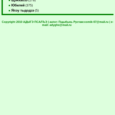
Щэнхабзэ
(179)
Юбилей
(375)
Япэу тыдодзэ
(5)
Copyright 2010 АДЫГЭ ПСАЛЪЭ | autor:
Пщыбыхь Рустам:
comik-07@mail.ru
| e-
mail:
adyghe@mail.ru