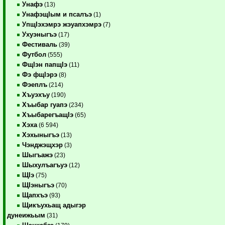
Унафэ
(13)
УнафэщIым и псалъэ
(1)
УпщIэхэмрэ жэуапхэмрэ
(7)
Ухуэныгъэ
(17)
Фестиваль
(39)
Футбол
(555)
ФщIэн папщIэ
(11)
Фэ фщIэрэ
(8)
Фэеплъ
(214)
Хъуэхъу
(190)
Хъыбар гуапэ
(234)
ХъыбарегъащIэ
(65)
Хэха
(6 594)
Хэхыныгъэ
(13)
Чэнджэщхэр
(3)
Шыгъажэ
(23)
Шыхулъагъуэ
(12)
ЩIэ
(75)
ЩIэныгъэ
(70)
Щапхъэ
(93)
Щикъухьащ адыгэр
дунеижьым
(31)