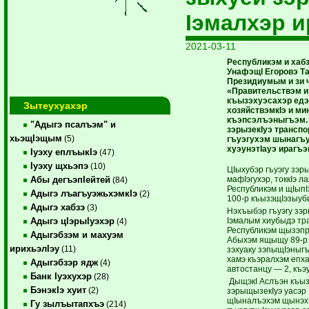
Iэмалхэр и
2021-03-11
Республикэм и хаб
УнафэщI Егоровэ Т
Президиумым и зи ч
«Правительствэм и
къызэхуэсахэр едэ
Зытеухуахэр
хозяйствэмкIэ и м
къэпсэлъэныгъэм.
"Адыгэ псалъэм" и
зэрызекIуэ трансп
хьэщIэщым
(5)
гъуэгухэм шынаг
хуэунэтIауэ ирагъ
Iуэху еплъыкIэ
(47)
Iуэху щхьэпэ
(10)
ЦIыхубэр гъуэгу зэр
мафIэгухэр, токкIэ 
Абы дегъэпIейтей
(84)
Республикэм и щIыпI
Адыгэ лъагъуэжьхэмкIэ
(2)
100-р къызэщIэзыуб
Адыгэ хабзэ
(3)
Нэхъыбэр гъуэгу зэр
Iэмалым хиубыдэ тр
Адыгэ цIэрыIуэхэр
(4)
Республикэм щызэпр
Адыгэбзэм и махуэм
Абыхэм ящыщу 89-р 
ирихьэлIэу
(11)
зэхуаку зэпыщIэныгъ
хамэ къэралхэм епха
Адыгэбзэр ядж
(4)
автостанцу — 2, къэу
Банк Iуэхухэр
(28)
ДыщэкI Аслъэн къыз
БэнэкIэ хуит
(2)
зэрыщызекIуэ уасэр
щIыналъэхэм щынэхъ
Гу зылъытапхъэ
(214)