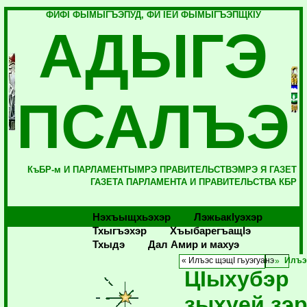
ФИФI ФЫМЫГЪЭПУД, ФИ IЕЙ ФЫМЫГЪЭПЩКIУ
АДЫГЭ
ПСАЛЪЭ
КъБР-м И ПАРЛАМЕНТЫМРЭ ПРАВИТЕЛЬСТВЭМРЭ Я ГАЗЕТ
ГАЗЕТА ПАРЛАМЕНТА И ПРАВИТЕЛЬСТВА КБР
Нэхъыщхьэхэр
Лэжьакlуэхэр
Тхыгъэхэр
Хъыбарегъащlэ
Тхыдэ
Дал Амир и махуэ
« Илъэс щэщI гъуэгуанэ
Илъэ
ЦIыхубэр
зыхуей зэ