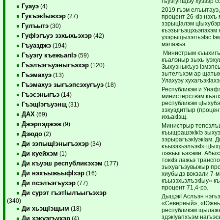
гъуэгупщIэу хуэзэр с
Гуауэ
(4)
2019 гъэм елъытауэ,
ГукъэкIыжхэр
(27)
процент 26-кIэ нэхъ
зэрыцIалэм цIыхубэ
Гулъытэ
(30)
къэзыгъэщхьэпэхэм я
ГуфIэгъуэ зэхыхьэхэр
(42)
узэрыщызэлъэIэс Iэ
мэлажьэ.
Гъуазджэ
(194)
Министрым къыхигъэ
Гъуэгу къежьапIэ
(59)
къалэныр зыхь Iуэху
Гъэлъэгъуэныгъэхэр
(120)
Зыхуэныкъуэ Iэмэпсы
зытелъхэм ар щатыж
Гъэмахуэ
(13)
Улахуэу хухагъэкIах
Гъэмахуэ зыгъэпсэхугъуэ
(18)
Республикэм и Унафэ
Гъэсэныгъэ
(14)
министерствэм къал
республикэм цIыхуб
ГъэщIэгъуэнщ
(31)
зэхуэдитIыр (процент
ДАХ
(69)
ихьакIэщ.
Джэрпэджэж
(9)
Министрыр тепсэлъы
къыщрашэкIкIэ зыху
Дзюдо
(2)
зэрырагъэкIуэкIам. 
Ди зэпыщIэныгъэхэр
(34)
къызэхьэлъэкI» цIых
лэжьыгъэхэми. Абыхэ
Ди куейхэм
(1)
токкIэ лажьэ трансп
Ди къуэш республикэхэм
(177)
зыхуагъэувыжыр проц
Ди нэхъыжьыфIхэр
(16)
хиубыдэ вокзали 7-м
къызэхьэлъэкIыу» к
Ди псэлъэгъухэр
(77)
процент 71,4-рэ.
Ди сурэт гъэтIылъыгъэхэр
ДыщэкI Аслъэн нэгъ
(340)
«Северный», «Южный
Ди хьэщIэщым
(18)
республикэм щылажьэ
здэкIуапхъэм нагъэ
Ди хэкуэгъухэр
(4)