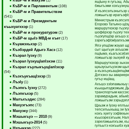
КъБР-м и махуэм
(1)
ящIыну я гугъэщ. Аб
бжыгъэми хэхъуэнущ
КъБР-м и Парламентым
(108)
И къэпсэлъэныгъэр
КъБР-м и Правительствэм
лэжьыгъэр ирагъэфIэ
(541)
Министрым къэпсэлъ
КъБР-м и Президентым
Егоровэ Татьянэ щIэ
къыхуатххэр
(1)
маршруткэхэр гъуэг
шофёрхэр гъуэгу тех
КъБР-м и прокуратурэм
(2)
гъуэгупщIэр ахъшэ з
КъБР-м щыIэ МВД-м къет
(17)
зэрегъэфIэкIуапхъэм
Къуажэхьхэр
(2)
Япэ упщIэм жэуап щ
сыт щыгъуи ахъшэм и
Къэбэрдей Адыгэ Хасэ
(12)
пщIымэ, къагъэсэбэ
Къэрал Iуэху
(9)
лэжьыгъэр зыхуей х
Къэрал IуэхущIапIэхэм
(11)
Маршруткэхэр зыхэх
щхьэусыгъуэхэм щы
Къэрал къулыкъущIапIэхэр
а къэхъукъащIипщI
(54)
Дэтхэнэ зы авариер
КъэхъукъащIэхэр
(3)
гугъу ищIащ.
ЛъэIу
(1)
Ахъшэ зэIэпамыхыу 
Лъэпкъ Iуэху
(272)
къыщыпэджэжым, Дыщ
транспортым кассэхэ
Лъэпкъхэр
(5)
зэрамурадым, абыкI
Малъхъэдис
(284)
лэжьыгъэм зэрыдэп
Махуэгъэпс
(73)
Щхьэж и Iуэху еплъы
тепсэлъыхьащ зи Iу
Махуэку
(344)
нэхъ хуиту зэфIихы
Мэшыкъуэ — 2010
(9)
къызэрезэгъым, Нал
зэрелэжьыпхъэм, къ
Мэшыкъуэ-2014
(5)
гулъытэ нэхъыбэ ху
Нэтынхэр
(227)