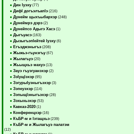
Дин Iуэху
(77)
ДифI догъэлъапIэ
(216)
Дунейм щыхъыбархэр
(248)
Дунеймрэ дэрэ
(2)
Дунейпсо Адыгэ Хасэ
(1)
Дыгъуасэ
(163)
ДызыгъэпIейтей Iуэху
(6)
Егъэджэныгъэ
(208)
Жыжьэ-гъунэгъу
(67)
Жылагъуэ
(20)
Жьыщхьэ махуэ
(13)
Зауэ гъуэгуанэхэр
(2)
ЗэIущIэхэр
(95)
ЗэгурыIуэныгъэхэр
(3)
Зэпеуэхэр
(114)
ЗэпыщIэныгъэхэр
(28)
Зэхыхьэхэр
(53)
Кавказ-2020
(1)
Конференцхэр
(16)
КъБР-м и Iэтащхьэ
(239)
КъБР-м и Жылагъуэ палатэм
(12)