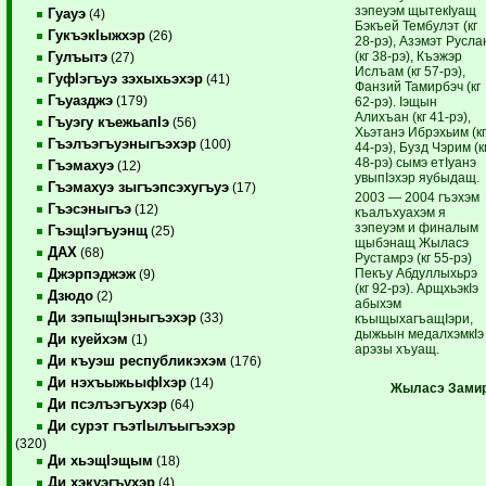
зэпеуэм щытекIуащ
Гуауэ
(4)
Бэкъей Тембулэт (кг
ГукъэкIыжхэр
(26)
28-рэ), Азэмэт Русла
(кг 38-рэ), Къэжэр
Гулъытэ
(27)
Ислъам (кг 57-рэ),
ГуфIэгъуэ зэхыхьэхэр
(41)
Фанзий Тамирбэч (кг
Гъуазджэ
(179)
62-рэ). Iэщын
Алихъан (кг 41-рэ),
Гъуэгу къежьапIэ
(56)
Хьэтанэ Ибрэхьим (к
Гъэлъэгъуэныгъэхэр
(100)
44-рэ), Бузд Чэрим (к
48-рэ) сымэ етIуанэ
Гъэмахуэ
(12)
увыпIэхэр яубыдащ.
Гъэмахуэ зыгъэпсэхугъуэ
(17)
2003 — 2004 гъэхэм
Гъэсэныгъэ
(12)
къалъхуахэм я
зэпеуэм и финалым
ГъэщIэгъуэнщ
(25)
щыбэнащ Жыласэ
ДАХ
(68)
Рустамрэ (кг 55-рэ)
Пекъу Абдуллыхьрэ
Джэрпэджэж
(9)
(кг 92-рэ). АрщхьэкIэ
Дзюдо
(2)
абыхэм
Ди зэпыщIэныгъэхэр
(33)
къыщыхагъащIэри,
дыжьын медалхэмкIэ
Ди куейхэм
(1)
арэзы хъуащ.
Ди къуэш республикэхэм
(176)
Ди нэхъыжьыфIхэр
(14)
Жыласэ Замир
Ди псэлъэгъухэр
(64)
Ди сурэт гъэтIылъыгъэхэр
(320)
Ди хьэщIэщым
(18)
Ди хэкуэгъухэр
(4)