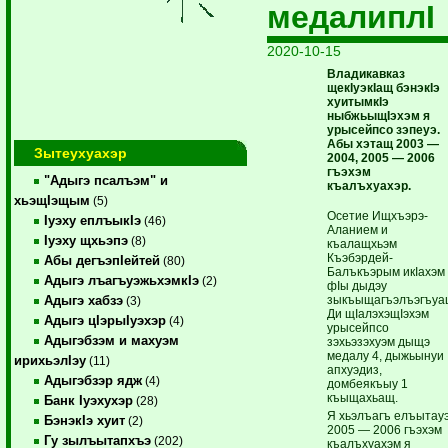
медалиплI
2020-10-15
Владикавказ
щекIуэкIащ бэнэкIэ
хуитымкIэ
ныбжьыщIэхэм я
урысейпсо зэпеуэ.
Абы хэтащ 2003 —
Зытеухуахэр
2004, 2005 — 2006
гъэхэм
"Адыгэ псалъэм" и
къалъхуахэр.
хьэщIэщым
(5)
Осетие Ищхъэрэ-
Iуэху еплъыкIэ
(46)
Аланием и
Iуэху щхьэпэ
(8)
къалащхьэм
Къэбэрдей-
Абы дегъэпIейтей
(80)
Балъкъэрым икIахэм
Адыгэ лъагъуэжьхэмкIэ
(2)
фIы дыдэу
зыкъыщагъэлъэгъуа
Адыгэ хабзэ
(3)
Ди щIалэхэщIэхэм
Адыгэ цIэрыIуэхэр
(4)
урысейпсо
Адыгэбзэм и махуэм
зэхьэзэхуэм дыщэ
медалу 4, дыжьынуи
ирихьэлIэу
(11)
апхуэдиз,
Адыгэбзэр ядж
(4)
домбеякъыу 1
къыщахьащ.
Банк Iуэхухэр
(28)
Я хьэлъагъ елъытау
БэнэкIэ хуит
(2)
2005 — 2006 гъэхэм
Гу зылъытапхъэ
(202)
къалъхуахэм я