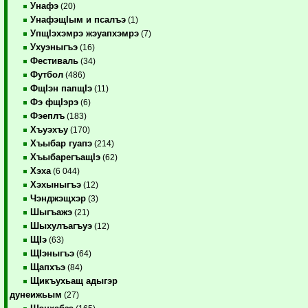
Унафэ
(20)
УнафэщIым и псалъэ
(1)
УпщIэхэмрэ жэуапхэмрэ
(7)
Ухуэныгъэ
(16)
Фестиваль
(34)
Футбол
(486)
ФщIэн папщIэ
(11)
Фэ фщIэрэ
(6)
Фэеплъ
(183)
Хъуэхъу
(170)
Хъыбар гуапэ
(214)
ХъыбарегъащIэ
(62)
Хэха
(6 044)
Хэхыныгъэ
(12)
Чэнджэщхэр
(3)
Шыгъажэ
(21)
Шыхулъагъуэ
(12)
ЩIэ
(63)
ЩIэныгъэ
(64)
Щапхъэ
(84)
Щикъухьащ адыгэр
дунеижьым
(27)