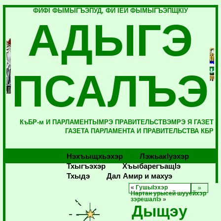
ФИФI ФЫМЫГЪЭПУД, ФИ IЕЙ ФЫМЫГЪЭПЩКIУ
АДЫГЭ
ПСАЛЪЭ
КъБР-м И ПАРЛАМЕНТЫМРЭ ПРАВИТЕЛЬСТВЭМРЭ Я ГАЗЕТ
ГАЗЕТА ПАРЛАМЕНТА И ПРАВИТЕЛЬСТВА КБР
Нэхъыщхьэхэр
Лэжьакlуэхэр
Тхыгъэхэр
Хъыбарегъащlэ
Тхыдэ
Дал Амир и махуэ
«
ГушыIэхэр
Нартан урысей шууейхэр
зэрешалIэ
»
Дыщэу