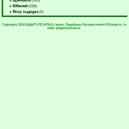
Щэнхабзэ
(165)
Юбилей
(326)
Япэу тыдодзэ
(5)
Copyright 2010 АДЫГЭ ПСАЛЪЭ | autor:
Пщыбыхь Рустам:
comik-07@mail.ru
| e-
mail:
adyghe@mail.ru