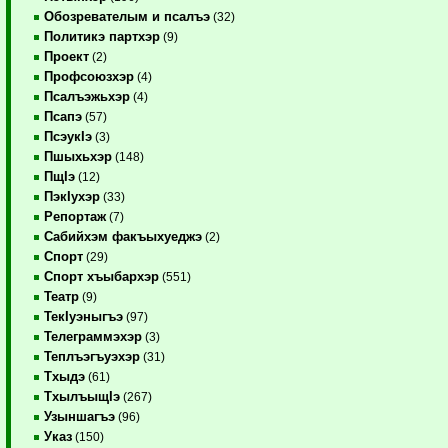
Обозревателым и псалъэ
(32)
Политикэ партхэр
(9)
Проект
(2)
Профсоюзхэр
(4)
Псалъэжьхэр
(4)
Псапэ
(57)
ПсэукIэ
(3)
Пшыхьхэр
(148)
ПщIэ
(12)
ПэкIухэр
(33)
Репортаж
(7)
Сабийхэм факъыхуеджэ
(2)
Спорт
(29)
Спорт хъыбархэр
(551)
Театр
(9)
ТекIуэныгъэ
(97)
Телеграммэхэр
(3)
Теплъэгъуэхэр
(31)
Тхыдэ
(61)
ТхылъыщIэ
(267)
Узыншагъэ
(96)
Указ
(150)