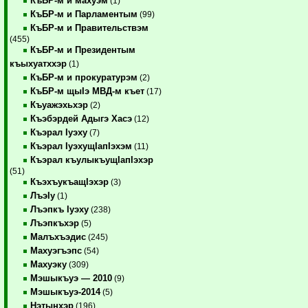
КъБР-м и махуэм
(1)
КъБР-м и Парламентым
(99)
КъБР-м и Правительствэм
(455)
КъБР-м и Президентым
къыхуатххэр
(1)
КъБР-м и прокуратурэм
(2)
КъБР-м щыIэ МВД-м къет
(17)
Къуажэхьхэр
(2)
Къэбэрдей Адыгэ Хасэ
(12)
Къэрал Iуэху
(7)
Къэрал IуэхущIапIэхэм
(11)
Къэрал къулыкъущIапIэхэр
(51)
КъэхъукъащIэхэр
(3)
ЛъэIу
(1)
Лъэпкъ Iуэху
(238)
Лъэпкъхэр
(5)
Малъхъэдис
(245)
Махуэгъэпс
(54)
Махуэку
(309)
Мэшыкъуэ — 2010
(9)
Мэшыкъуэ-2014
(5)
Нэтынхэр
(196)