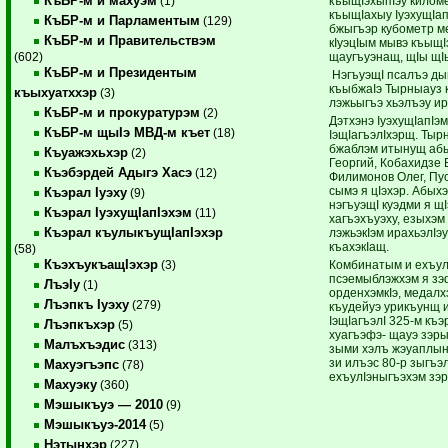
КъБР-м и махуэм
къыщIэхыпIэу килом
(1)
къыщIахыу IуэхущIап
КъБР-м и Парламентым
(129)
бжыгъэр кубометр м
КъБР-м и Правительствэм
кIуэцIым мывэ къыщI
щаугъуэнащ, щIы щIы
(602)
КъБР-м и Президентым
НэгъуэщI псалъэ ды
къыбжаIэ Тырныауз к
къыхуатххэр
(3)
лэжьыгъэ хьэлъэу ир
КъБР-м и прокуратурэм
(2)
Дэтхэнэ IуэхущIапIэ
КъБР-м щыIэ МВД-м къет
(18)
IэщIагъэлIхэрщ. Ты
бжаблэм итынущ абы
Къуажэхьхэр
(2)
Георгий, Кобахидзе 
Къэбэрдей Адыгэ Хасэ
(12)
Филимонов Олег, Пу
сымэ я цIэхэр. Абых
Къэрал Iуэху
(9)
нэгъуэщI куэдми я щ
Къэрал IуэхущIапIэхэм
(11)
хагъэхъуэху, езыхэм
Къэрал къулыкъущIапIэхэр
лэжьэкIэм ирахьэлIэ
къахэкIащ.
(58)
КъэхъукъащIэхэр
Комбинатым и ехъулI
(3)
псэемыблэжхэм я зэф
ЛъэIу
(1)
орденхэмкIэ, медал
Лъэпкъ Iуэху
(279)
къудейуэ урикъунщ ил
IэщIагъэлI 325-м къ
Лъэпкъхэр
(5)
хуагъэфэ- щауэ зэр
Малъхъэдис
(313)
зыми хэлъ жэуаплын
зи илъэс 80-р зыгъэ
Махуэгъэпс
(78)
ехъулIэныгъэхэм зэ
Махуэку
(360)
Мэшыкъуэ — 2010
(9)
Мэшыкъуэ-2014
(5)
Нэтынхэр
(227)