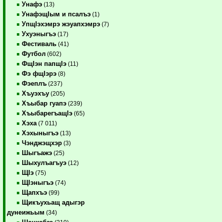
Унафэ
(13)
УнафэщIым и псалъэ
(1)
УпщIэхэмрэ жэуапхэмрэ
(7)
Ухуэныгъэ
(17)
Фестиваль
(41)
Футбол
(602)
ФщIэн папщIэ
(11)
Фэ фщIэрэ
(8)
Фэеплъ
(237)
Хъуэхъу
(205)
Хъыбар гуапэ
(239)
ХъыбарегъащIэ
(65)
Хэха
(7 011)
Хэхыныгъэ
(13)
Чэнджэщхэр
(3)
Шыгъажэ
(25)
Шыхулъагъуэ
(12)
ЩIэ
(75)
ЩIэныгъэ
(74)
Щапхъэ
(99)
Щикъухьащ адыгэр
дунеижьым
(34)