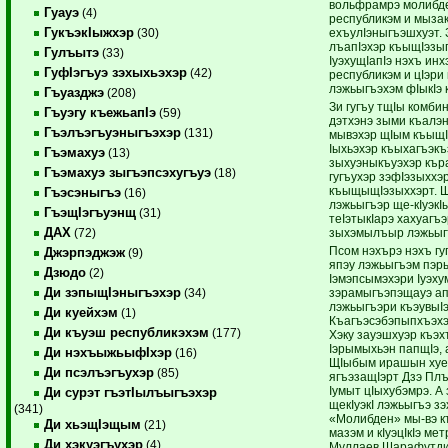
вольфрамрэ молибде
Гуауэ
(4)
республикэм и мыза
ГукъэкIыжхэр
ехъулIэныгъэшхуэт. З
(30)
лъапIэхэр къыщIэзы
Гулъытэ
(33)
IуэхущIапIэ нэхъ ин
ГуфIэгъуэ зэхыхьэхэр
(42)
республикэм и цIэри
лэжьыгъэхэм фIыкI
Гъуазджэ
(208)
Зи гугъу тщIы комби
Гъуэгу къежьапIэ
(59)
дэтхэнэ зыми къалэн
Гъэлъэгъуэныгъэхэр
(131)
мывэхэр щIым къыщI
Iыхьэхэр къыхагъэкъ
Гъэмахуэ
(13)
зыхуэныкъуэхэр кър
Гъэмахуэ зыгъэпсэхугъуэ
(18)
гугъухэр зэфIэзыххэ
къыщыщIэзыххэрт. ЩI
Гъэсэныгъэ
(16)
лэжьыгъэр ще-кIуэкI
ГъэщIэгъуэнщ
(31)
теIэтыкIарэ хахуагъ
ДАХ
зыхэмылъыр лэжьыг
(72)
Псом нэхърэ нэхъ гу
Джэрпэджэж
(9)
япэу лэжьыгъэм пэр
Дзюдо
(2)
Iэмэпсымэхэри Iуэху
Ди зэпыщIэныгъэхэр
зэрамыгъэпэщауэ ап
(34)
лэжьыгъэри къэувыIэ
Ди куейхэм
(1)
Къагъэсэбэпыпхъэхэ
Ди къуэш республикэхэм
(177)
Хэку зауэшхуэр къэх
Iэрымыхьэн папщIэ, 
Ди нэхъыжьыфIхэр
(16)
ЩIыбым ирашын хуей
Ди псэлъэгъухэр
(85)
ягъэзащIэрт Дзэ Пл
Iумыт цIыхубэмрэ. А
Ди сурэт гъэтIылъыгъэхэр
щекIуэкI лэжьыгъэ з
(341)
«Молибден» мы-вэ к
Ди хьэщIэщым
(21)
мазэм и кIуэцIкIэ ме
Ди хэкуэгъухэр
(4)
Муллаев Шарафутдин