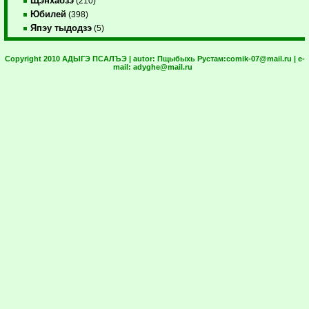
Щэнхабзэ
(210)
Юбилей
(398)
Япэу тыдодзэ
(5)
Copyright 2010 АДЫГЭ ПСАЛЪЭ | autor:
Пщыбыхь Рустам:
comik-07@mail.ru
| e-
mail:
adyghe@mail.ru