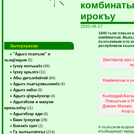
комбинаты
ирокъу
2020-08-27
1940 гъэм лэжьэн 
комбинатым. Мыхьэ
къэхъеиным и пэ ап
Зытеухуахэр
республикэм къыз
"Адыгэ псалъэм" и
Шахтёрхэр щIы 
хьэщIэщым
(5)
яу
Iуэху еплъыкIэ
(49)
Iуэху щхьэпэ
(11)
Абы дегъэпIейтей
(84)
Комбинатым и ун
Адыгэ лъагъуэжьхэмкIэ
(4)
Адыгэ хабзэ
(9)
Къэбэрдей-Балъ
Адыгэ цIэрыIуэхэр
(4)
Лэжьыгъэм и Л
Адыгэбзэм и махуэм
Домнич Михаил,
ирихьэлIэу
(11)
Ахэр ш
Адыгэбзэр ядж
(4)
Банк Iуэхухэр
(29)
БэнэкIэ хуит
(2)
А лъэхъэнэм къэра
игъэбыдэнырт мурад
Гу зылъытапхъэ
(214)