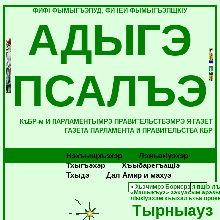
ФИФI ФЫМЫГЪЭПУД, ФИ IЕЙ ФЫМЫГЪЭПЩКIУ
АДЫГЭ
ПСАЛЪЭ
КъБР-м И ПАРЛАМЕНТЫМРЭ ПРАВИТЕЛЬСТВЭМРЭ Я ГАЗЕТ
ГАЗЕТА ПАРЛАМЕНТА И ПРАВИТЕЛЬСТВА КБР
Нэхъыщхьэхэр
Лэжьакlуэхэр
Тхыгъэхэр
Хъыбарегъащlэ
Тхыдэ
Дал Амир и махуэ
«
Хьэчимрэ Борисрэ я пщIэ лъ
«Мэшыкъуэ» зэхуэсым арэзы
лIыкIуэхэм къыхалъхьа проек
Тырныауз