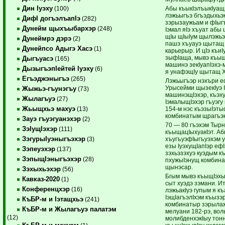
Дин Iуэху
Абы къыкIэлъыкIуащ 
(100)
лэжьыгъэ бгъэдыхьэк
ДифI догъэлъапIэ
(282)
зэрызаужьам и фIыг
Дунейм щыхъыбархэр
(248)
Iэмал яIэ хъуат абы 
щIы щIыIум щылэжьэ
Дунеймрэ дэрэ
(2)
пашэ хъуауэ щытащ
Дунейпсо Адыгэ Хасэ
(1)
карьерыр. И цIэ къи
зыфIаща, мывэ къыщI
Дыгъуасэ
(165)
машинэ зекIуапIэхэ
ДызыгъэпIейтей Iуэху
(6)
я унафэщIу щытащ Х
Егъэджэныгъэ
(265)
Лэжьыгъэр нэхъри еф
Урысейми щызекIуэ 
Жыжьэ-гъунэгъу
(73)
машинэщIэхэр, къэху
Жылагъуэ
(27)
IэмалыщIэхэр гъуэгу
Жьыщхьэ махуэ
154-м нэс къэзыIэты
(13)
комбинатым щрагъэк
Зауэ гъуэгуанэхэр
(2)
70 — 80 гъэхэм Тыр
ЗэIущIэхэр
(111)
къыщацIыхуакIэт. А
ЗэгурыIуэныгъэхэр
хъугъуэфIыгъуэхэм у
(3)
езы IуэхущIапIэр еф
Зэпеуэхэр
(137)
зэхьэзэхуэ куэдым 
ЗэпыщIэныгъэхэр
(28)
пхужыIэнущ комбина
щынэсар.
Зэхыхьэхэр
(56)
Бгым мывэ къыщIэхы
Кавказ-2020
(1)
сыт хуэдэ зэмани. Ит
Конференцхэр
(16)
лэжьакIуэ гупым я к
IэщIагъэлIхэм къызэ
КъБР-м и Iэтащхьэ
(241)
комбинатыр зэрылажь
КъБР-м и Жылагъуэ палатэм
мелуани 182-рэ, вол
(12)
молибденхэкIыу тон