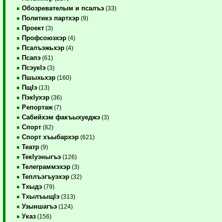
Обозревателым и псалъэ
(33)
Политикэ партхэр
(9)
Проект
(3)
Профсоюзхэр
(4)
Псалъэжьхэр
(4)
Псапэ
(61)
ПсэукIэ
(3)
Пшыхьхэр
(160)
ПщIэ
(13)
ПэкIухэр
(36)
Репортаж
(7)
Сабийхэм факъыхуеджэ
(3)
Спорт
(82)
Спорт хъыбархэр
(621)
Театр
(9)
ТекIуэныгъэ
(126)
Телеграммэхэр
(3)
Теплъэгъуэхэр
(32)
Тхыдэ
(79)
ТхылъыщIэ
(313)
Узыншагъэ
(124)
Указ
(156)