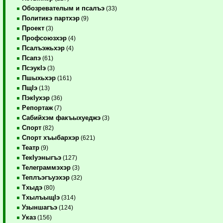
Обозревателым и псалъэ
(33)
Политикэ партхэр
(9)
Проект
(3)
Профсоюзхэр
(4)
Псалъэжьхэр
(4)
Псапэ
(61)
ПсэукIэ
(3)
Пшыхьхэр
(161)
ПщIэ
(13)
ПэкIухэр
(36)
Репортаж
(7)
Сабийхэм факъыхуеджэ
(3)
Спорт
(82)
Спорт хъыбархэр
(621)
Театр
(9)
ТекIуэныгъэ
(127)
Телеграммэхэр
(3)
Теплъэгъуэхэр
(32)
Тхыдэ
(80)
ТхылъыщIэ
(314)
Узыншагъэ
(124)
Указ
(156)