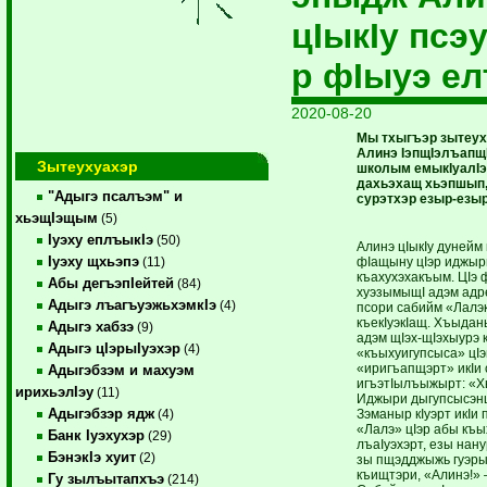
цIыкIу псэ
р фIыуэ е
2020-08-20
Мы тхыгъэр зытеу
Алинэ IэпщIэлъапщ
Зытеухуахэр
школым емыкIуалIэ
дахьэхащ хьэпшып, 
"Адыгэ псалъэм" и
сурэтхэр езыр-езы
хьэщIэщым
(5)
Iуэху еплъыкIэ
(50)
Алинэ цIыкIу дунейм
Iуэху щхьэпэ
фIащыну цIэр иджыри
(11)
къахухэхакъым. ЦIэ
Абы дегъэпIейтей
(84)
хуэзымыщI адэм адр
Адыгэ лъагъуэжьхэмкIэ
(4)
псори сабийм «Лалэк
къекIуэкIащ. Хъыдан
Адыгэ хабзэ
(9)
адэм щIэх-щIэхыурэ 
Адыгэ цIэрыIуэхэр
(4)
«къыхуигупсыса» цIэ
«иригъапщэрт» икIи
Адыгэбзэм и махуэм
игъэтIылъыжырт: «Хь
ирихьэлIэу
(11)
Иджыри дыгупсысэнщ
Адыгэбзэр ядж
Зэманыр кIуэрт икIи
(4)
«Лалэ» цIэр абы къ
Банк Iуэхухэр
(29)
лъаIуэхэрт, езы нану
БэнэкIэ хуит
(2)
зы пщэдджыжь гуэры
къищтэри, «Алинэ!» 
Гу зылъытапхъэ
(214)