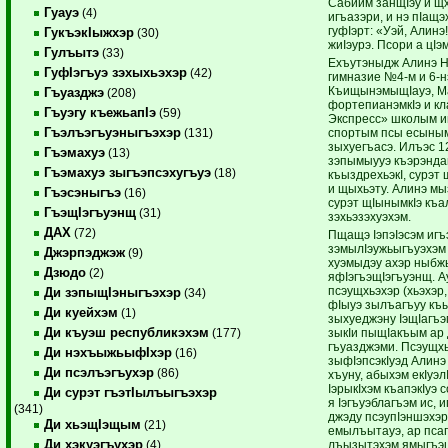
Сабийм занщIэу и щх
Гуауэ
(4)
игъазэри, и нэ пIащ
гуфIэрт: «Уэй, Алинэ
ГукъэкIыжхэр
(30)
жиIэурэ. Псори а цI
Гулъытэ
(33)
Ехъутэныдж Алинэ 
ГуфIэгъуэ зэхыхьэхэр
(42)
гимназие №4-м и 6-н
КъищынэмыщIауэ, М
Гъуазджэ
(208)
фортепианэмкIэ и кл
Гъуэгу къежьапIэ
(59)
Экспресс» школым 
Гъэлъэгъуэныгъэхэр
спортым псы есыным
(131)
зыхуегъасэ. Илъэс 1
Гъэмахуэ
(13)
зэпымыууэ къэрэнд
Гъэмахуэ зыгъэпсэхугъуэ
(18)
къыздрехьэкI, сурэ
и щыхьэту. Алинэ мы
Гъэсэныгъэ
(16)
сурэт щIынымкIэ къа
ГъэщIэгъуэнщ
(31)
зэхьэзэхуэхэм.
ДАХ
(72)
Пщащэ IэпэIэсэм иг
зэмылIэужьыгъуэхэм 
Джэрпэджэж
(9)
хуэмыдэу ахэр ныбж
Дзюдо
(2)
яфIэгъэщIэгъуэнщ. А
псэущхьэхэр (хьэхэр
Ди зэпыщIэныгъэхэр
(34)
фIыуэ зылъагъуу къ
Ди куейхэм
(1)
зыхуеджэну IэщIагъэ
Ди къуэш республикэхэм
зыкIи пыщIакъым ар
(177)
гъуазджэми. Псэущх
Ди нэхъыжьыфIхэр
(16)
зыфIэпсэкIуэд Алин
Ди псэлъэгъухэр
(86)
хъуну, абыхэм екIуэл
IэрыкIхэм къапэкIуэ
Ди сурэт гъэтIылъыгъэхэр
я Iэгъуэблагъэм ис, 
(341)
джэду псэупIэншэхэ
Ди хьэщIэщым
(21)
емылъытауэ, ар псап
Ди хэкуэгъухэр
лъызытэхэм ямыгъэщ
(4)