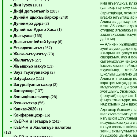
икIи ягъэгушхуэ, илэ
Дин Iуэху
(101)
гуапэхэр гъунэжу къы
ДифI догъэлъапIэ
(283)
ЗэрытщIэщи, псом я
Дунейм щыхъыбархэр
куэдкIэ елъытащ ар
(248)
Алинэ зы дэлъху нэ
Дунеймрэ дэрэ
(2)
иIэщ. Абыхэм я адэ-
Дунейпсо Адыгэ Хасэ
(1)
студиер ягъэлажьэ и
зэдэлъхузэшыпхъум 
Дыгъуасэ
(165)
даIыгъщ.
ДызыгъэпIейтей Iуэху
(6)
— Алинэ и хьэпшыпх
Егъэджэныгъэ
(267)
хуей хъумэ, дадэ и 
«хьэрычэт» Iуэхум н
Жыжьэ-гъунэгъу
(73)
сщIэркъым, ауэ и Iэ
Жылагъуэ
(27)
сытемыхъуэу чэнджэ
Iыхьлыхэмрэ ныбжьэ
Жьыщхьэ махуэ
(13)
яхуищIыну, — жеIэ А
Зауэ гъуэгуанэхэр
(2)
Школым щыкIуэкIэ ш
ЗэIущIэхэр
Алинэ етт ахъшэр п
(111)
зэратригъэкIуадэр 
ЗэгурыIуэныгъэхэр
(3)
къэдгъэгугъащ и фо
Зэпеуэхэр
(137)
хуэтщIыну. Унэм хьэ
(попугай) щыдиIэщ. 
ЗэпыщIэныгъэхэр
(28)
фIыуэ елъагъури, ш
Зэхыхьэхэр
(56)
Ибрэхьим и деж щIэх
Кавказ-2020
(1)
Адэ-анэр бынхэм лъэ
щапхъэгъэлъагъуэ я
Конференцхэр
(16)
нэгу щIокI Ехъутэны
КъБР-м и Iэтащхьэ
(241)
псэущхьэхэм хуаIэ 
пхъум «зэрызыщIиш
КъБР-м и Жылагъуэ палатэм
зеиншэхэм гулъытэ 
(12)
хъыджэбз цIыкIур, да