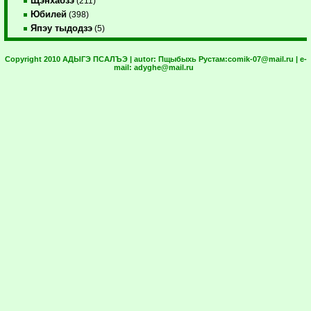
Щэнхабзэ
(211)
Юбилей
(398)
Япэу тыдодзэ
(5)
Copyright 2010 АДЫГЭ ПСАЛЪЭ | autor:
Пщыбыхь Рустам:
comik-07@mail.ru
| e-
mail:
adyghe@mail.ru