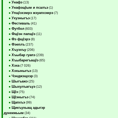
Унафэ
(13)
УнафэщIым и псалъэ
(1)
УпщIэхэмрэ жэуапхэмрэ
(7)
Ухуэныгъэ
(17)
Фестиваль
(41)
Футбол
(603)
ФщIэн папщIэ
(11)
Фэ фщIэрэ
(8)
Фэеплъ
(237)
Хъуэхъу
(206)
Хъыбар гуапэ
(239)
ХъыбарегъащIэ
(65)
Хэха
(7 026)
Хэхыныгъэ
(13)
Чэнджэщхэр
(3)
Шыгъажэ
(25)
Шыхулъагъуэ
(12)
ЩIэ
(75)
ЩIэныгъэ
(74)
Щапхъэ
(99)
Щикъухьащ адыгэр
дунеижьым
(34)