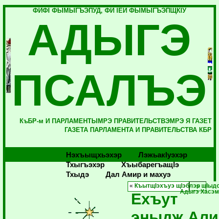
ФИФI ФЫМЫГЪЭПУД, ФИ IЕЙ ФЫМЫГЪЭПЩКIУ
АДЫГЭ
ПСАЛЪЭ
КъБР-м И ПАРЛАМЕНТЫМРЭ ПРАВИТЕЛЬСТВЭМРЭ Я ГАЗЕТ
ГАЗЕТА ПАРЛАМЕНТА И ПРАВИТЕЛЬСТВА КБР
Нэхъыщхьэхэр
Лэжьакlуэхэр
Тхыгъэхэр
Хъыбарегъащlэ
Тхыдэ
Дал Амир и махуэ
«
КъытщIэхъуэ щIэблэр щIыдо
Адыгэ Хасэм
Ехъут
эныдж Али