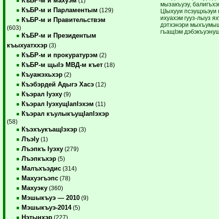
КъБР-м и махуэм
(1)
мызакъуэу, балигъх
КъБР-м и Парламентым
(129)
ЦIыхууи псэущхьэуи 
ихуахэм гууз-лыуз ях
КъБР-м и Правительствэм
дэтхэнэри мыхъумыщ
(603)
гъащIэм дэбэкъуэну
КъБР-м и Президентым
къыхуатххэр
(3)
КъБР-м и прокуратурэм
(2)
КъБР-м щыIэ МВД-м къет
(18)
Къуажэхьхэр
(2)
Къэбэрдей Адыгэ Хасэ
(12)
Къэрал Iуэху
(9)
Къэрал IуэхущIапIэхэм
(11)
Къэрал къулыкъущIапIэхэр
(58)
КъэхъукъащIэхэр
(3)
ЛъэIу
(1)
Лъэпкъ Iуэху
(279)
Лъэпкъхэр
(5)
Малъхъэдис
(314)
Махуэгъэпс
(78)
Махуэку
(360)
Мэшыкъуэ — 2010
(9)
Мэшыкъуэ-2014
(5)
Нэтынхэр
(227)