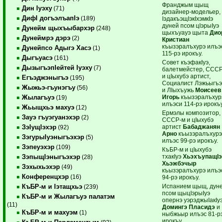
Франджым щыщ
Дин Iуэху
(71)
дизайнер-модельер,
ДифI догъэлъапIэ
(189)
IэдакъэщIэкIхэмкIэ
дуней псом цIэрыIуэ
Дунейм щыхъыбархэр
(248)
щыхъуауэ щыта
Дио
Дунеймрэ дэрэ
(2)
Кристиан
къызэралъхурэ илъэ
Дунейпсо Адыгэ Хасэ
(1)
115-рэ ирокъу.
Дыгъуасэ
(161)
Совет къэфакIуэ,
ДызыгъэпIейтей Iуэху
(7)
балетмейстер, ССС
и цIыхубэ артист,
Егъэджэныгъэ
(195)
Социалист Лэжьыгъ
Жыжьэ-гъунэгъу
(56)
и ЛIыхъужь
Моисеев
Игорь
къызэралъхур
Жылагъуэ
(19)
илъэси 114-рэ ирокъу
Жьыщхьэ махуэ
(12)
Ермэлы композитор,
Зауэ гъуэгуанэхэр
(2)
СССР-м и цIыхубэ
артист
Бабаджанян
ЗэIущIэхэр
(92)
Арно
къызэралъхур
ЗэгурыIуэныгъэхэр
(5)
илъэс 99-рэ ирокъу.
Зэпеуэхэр
(109)
КъБР-м и цIыхубэ
тхакIуэ
ХьэхъупащI
ЗэпыщIэныгъэхэр
(28)
Хьэжбэчыр
Зэхыхьэхэр
(49)
къызэралъхурэ илъэ
Конференцхэр
(16)
94-рэ ирокъу.
Испанием щыщ, дун
КъБР-м и Iэтащхьэ
(239)
псом щыцIэрыIуэ
КъБР-м и Жылагъуэ палатэм
опернэ уэрэджыIакIу
(11)
Домингэ Пласидэ
и
КъБР-м и махуэм
(1)
ныбжьыр илъэс 81-р
ирокъу.