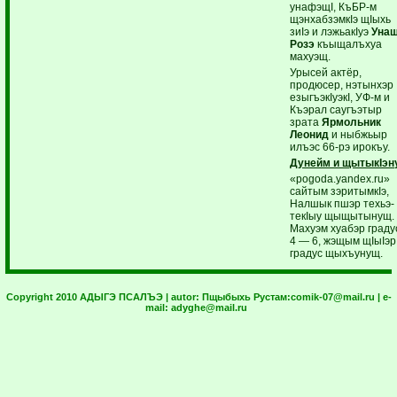
унафэщI, КъБР-м
щэнхабзэмкIэ щIыхь
зиIэ и лэжьакIуэ
Унащ
Розэ
къыщалъхуа
махуэщ.
Урысей актёр,
продюсер, нэтынхэр
езыгъэкIуэкI, УФ-м и
Къэрал саугъэтыр
зрата
Ярмольник
Леонид
и ныбжьыр
илъэс 66-рэ ирокъу.
Дунейм и щытыкIэн
«pogoda.yandex.ru»
сайтым зэритымкIэ,
Налшык пшэр техьэ-
текIыу щыщытынущ.
Махуэм хуабэр граду
4 — 6, жэщым щIыIэр
градус щыхъунущ.
Copyright 2010 АДЫГЭ ПСАЛЪЭ | autor:
Пщыбыхь Рустам:
comik-07@mail.ru
| e-
mail:
adyghe@mail.ru