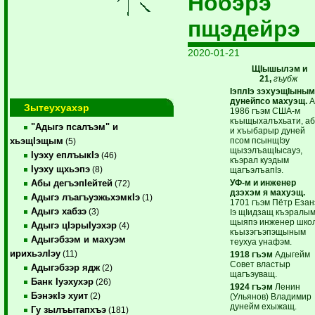
Нобэрэ
пщэдейрэ
2020-01-21
ЩIышылэм и
21,
гъубж
IэплIэ зэхуэщIыным
дунейпсо махуэщ.
А
Зытеухуахэр
1986 гъэм США-м
къыщыхалъхьати, а
"Адыгэ псалъэм" и
и хъыбарыр дуней
псом псынщIэу
хьэщIэщым
(5)
щызэлъащIысауэ,
Iуэху еплъыкIэ
(46)
къэрал куэдым
Iуэху щхьэпэ
(8)
щагъэлъапIэ.
УФ-м и инженер
Абы дегъэпIейтей
(72)
дзэхэм я махуэщ.
Адыгэ лъагъуэжьхэмкIэ
(1)
1701 гъэм Пётр Еза
Адыгэ хабзэ
(3)
Iэ щIидзащ къэралы
щыяпэ инженер шко
Адыгэ цIэрыIуэхэр
(4)
къызэгъэпэщыным
Адыгэбзэм и махуэм
теухуа унафэм.
ирихьэлIэу
(11)
1918 гъэм
Адыгейм
Совет властыр
Адыгэбзэр ядж
(2)
щагъэуващ.
Банк Iуэхухэр
(26)
1924 гъэм
Ленин
БэнэкIэ хуит
(2)
(Ульянов) Владимир
дунейм ехыжащ.
Гу зылъытапхъэ
(181)