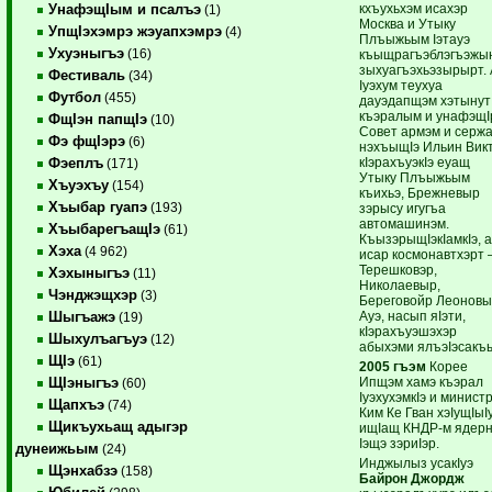
кхъухьхэм исахэр
УнафэщIым и псалъэ
(1)
Москва и Утыку
УпщIэхэмрэ жэуапхэмрэ
(4)
Плъыжьым Iэтауэ
Ухуэныгъэ
(16)
къыщрагъэблэгъэжы
зыхуагъэхьэзырырт. 
Фестиваль
(34)
Iуэхум теухуа
Футбол
(455)
дауэдапщэм хэтынут
къэралым и унафэщI
ФщIэн папщIэ
(10)
Совет армэм и серж
Фэ фщIэрэ
(6)
нэхъыщIэ Ильин Вик
кIэрахъуэкIэ еуащ
Фэеплъ
(171)
Утыку Плъыжьым
Хъуэхъу
(154)
къихьэ, Брежневыр
Хъыбар гуапэ
(193)
зэрысу игугъа
автомашинэм.
ХъыбарегъащIэ
(61)
КъызэрыщIэкIамкIэ, 
Хэха
(4 962)
исар космонавтхэрт
Терешковэр,
Хэхыныгъэ
(11)
Николаевыр,
Чэнджэщхэр
(3)
Береговойр Леоновы
Ауэ, насып яIэти,
Шыгъажэ
(19)
кIэрахъуэшэхэр
Шыхулъагъуэ
(12)
абыхэми ялъэIэсакъ
ЩIэ
(61)
2005 гъэм
Корее
Ипщэм хамэ къэрал
ЩIэныгъэ
(60)
IуэхухэмкIэ и минист
Щапхъэ
(74)
Ким Ке Гван хэIущIыI
Щикъухьащ адыгэр
ищIащ КНДР-м ядер
Iэщэ зэриIэр.
дунеижьым
(24)
Инджылыз усакIуэ
Щэнхабзэ
(158)
Байрон Джордж