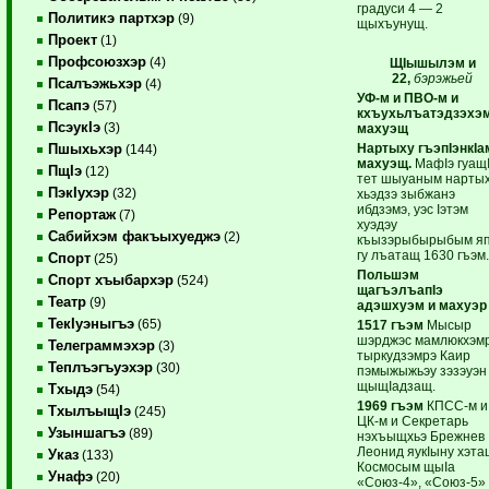
градуси 4 — 2
Политикэ партхэр
(9)
щыхъунущ.
Проект
(1)
Профсоюзхэр
(4)
ЩIышылэм и
22,
бэрэжьей
Псалъэжьхэр
(4)
УФ-м и ПВО-м и
Псапэ
(57)
кхъухьлъатэдзэхэм
ПсэукIэ
(3)
махуэщ
Нартыху гъэпIэнкIа
Пшыхьхэр
(144)
махуэщ.
МафIэ гуащ
ПщIэ
(12)
тет шыуаным нарты
ПэкIухэр
(32)
хьэдзэ зыбжанэ
ибдзэмэ, уэс Iэтэм
Репортаж
(7)
хуэдэу
Сабийхэм факъыхуеджэ
(2)
къызэрыбырыбым я
гу лъатащ 1630 гъэм
Спорт
(25)
Польшэм
Спорт хъыбархэр
(524)
щагъэлъапIэ
Театр
(9)
адэшхуэм и махуэр
ТекIуэныгъэ
(65)
1517 гъэм
Мысыр
шэрджэс мамлюкхэм
Телеграммэхэр
(3)
тыркудзэмрэ Каир
Теплъэгъуэхэр
(30)
пэмыжыжьэу зэзэуэн
щыщIадзащ.
Тхыдэ
(54)
1969 гъэм
КПСС-м и
ТхылъыщIэ
(245)
ЦК-м и Секретарь
Узыншагъэ
(89)
нэхъыщхьэ Брежнев
Леонид яукIыну хэта
Указ
(133)
Космосым щыIа
Унафэ
(20)
«Союз-4», «Союз-5»