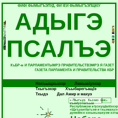
ФИФI ФЫМЫГЪЭПУД, ФИ IЕЙ ФЫМЫГЪЭПЩКIУ
АДЫГЭ
ПСАЛЪЭ
КъБР-м И ПАРЛАМЕНТЫМРЭ ПРАВИТЕЛЬСТВЭМРЭ Я ГАЗЕТ
ГАЗЕТА ПАРЛАМЕНТА И ПРАВИТЕЛЬСТВА КБР
Нэхъыщхьэхэр
Лэжьакlуэхэр
Тхыгъэхэр
Хъыбарегъащlэ
Тхыдэ
Дал Амир и махуэ
«
ЛIыгъур Хьэзиз зэи
къикIуэтакъым
Республикэм и IуэхущIапIэхэр
«ЩхъуантIагъэм и тхьэмахуэ
дунейпсо зэхыхьэшхуэм хэт