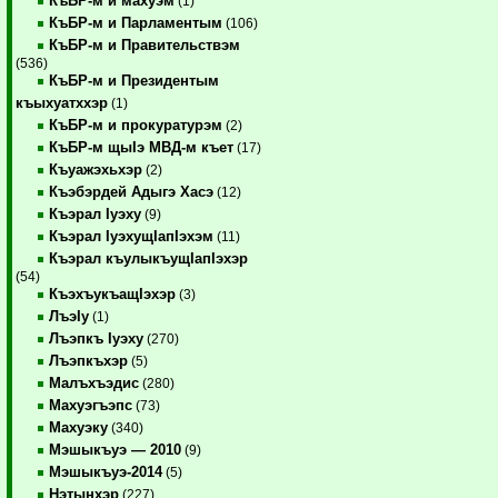
КъБР-м и махуэм
(1)
КъБР-м и Парламентым
(106)
КъБР-м и Правительствэм
(536)
КъБР-м и Президентым
къыхуатххэр
(1)
КъБР-м и прокуратурэм
(2)
КъБР-м щыIэ МВД-м къет
(17)
Къуажэхьхэр
(2)
Къэбэрдей Адыгэ Хасэ
(12)
Къэрал Iуэху
(9)
Къэрал IуэхущIапIэхэм
(11)
Къэрал къулыкъущIапIэхэр
(54)
КъэхъукъащIэхэр
(3)
ЛъэIу
(1)
Лъэпкъ Iуэху
(270)
Лъэпкъхэр
(5)
Малъхъэдис
(280)
Махуэгъэпс
(73)
Махуэку
(340)
Мэшыкъуэ — 2010
(9)
Мэшыкъуэ-2014
(5)
Нэтынхэр
(227)