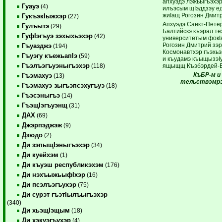
апхуэдэ лэ­жьыгъэхэ
Гуауэ
(4)
илъэсым щIэддзэу ед
жиIащ Рогозин Дмит
ГукъэкIыжхэр
(27)
Апхуэдэ Санкт-Петер
Гулъытэ
(29)
Балтийскэ къэрал те
ГуфIэгъуэ зэхыхьэхэр
(42)
университетым фок
Рогозин Дмитрий зэр
Гъуазджэ
(194)
Космонавтхэр гъэхь
Гъуэгу къежьапIэ
(59)
и къудамэ къыщызэI
Гъэлъэгъуэныгъэхэр
ящыщщ Къэбэрдей-Б
(118)
КъБР-м и
Гъэмахуэ
(13)
тельствэмрэ 
Гъэмахуэ зыгъэпсэхугъуэ
(18)
Гъэсэныгъэ
(14)
ГъэщIэгъуэнщ
(31)
ДАХ
(69)
Джэрпэджэж
(9)
Дзюдо
(2)
Ди зэпыщIэныгъэхэр
(34)
Ди куейхэм
(1)
Ди къуэш республикэхэм
(176)
Ди нэхъыжьыфIхэр
(16)
Ди псэлъэгъухэр
(75)
Ди сурэт гъэтIылъыгъэхэр
(340)
Ди хьэщIэщым
(18)
Ди хэкуэгъухэр
(4)