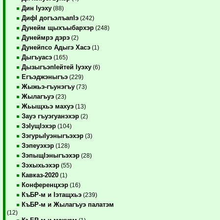
Дин Iуэху
(88)
ДифI догъэлъапIэ
(242)
Дунейм щыхъыбархэр
(248)
Дунеймрэ дэрэ
(2)
Дунейпсо Адыгэ Хасэ
(1)
Дыгъуасэ
(165)
ДызыгъэпIейтей Iуэху
(6)
Егъэджэныгъэ
(229)
Жыжьэ-гъунэгъу
(73)
Жылагъуэ
(23)
Жьыщхьэ махуэ
(13)
Зауэ гъуэгуанэхэр
(2)
ЗэIущIэхэр
(104)
ЗэгурыIуэныгъэхэр
(3)
Зэпеуэхэр
(128)
ЗэпыщIэныгъэхэр
(28)
Зэхыхьэхэр
(55)
Кавказ-2020
(1)
Конференцхэр
(16)
КъБР-м и Iэтащхьэ
(239)
КъБР-м и Жылагъуэ палатэм
(12)