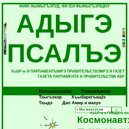
ФИФI ФЫМЫГЪЭПУД, ФИ IЕЙ ФЫМЫГЪЭПЩКIУ
АДЫГЭ
ПСАЛЪЭ
КъБР-м И ПАРЛАМЕНТЫМРЭ ПРАВИТЕЛЬСТВЭМРЭ Я ГАЗЕТ
ГАЗЕТА ПАРЛАМЕНТА И ПРАВИТЕЛЬСТВА КБР
Нэхъыщхьэхэр
Лэжьакlуэхэр
Тхыгъэхэр
Хъыбарегъащlэ
Тхыдэ
Дал Амир и махуэ
«
Мы махуэхэм
КъБР-м и ГИБДД-м ма
Космонавт