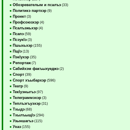
Обозревателым и псалъэ
(33)
Политикэ партхэр
(9)
Проект
(3)
Профсоюзхэр
(4)
Псалъэжьхэр
(4)
Псапэ
(59)
ПсэукIэ
(3)
Пшыхьхэр
(155)
ПщIэ
(13)
ПэкIухэр
(35)
Репортаж
(7)
Сабийхэм факъыхуеджэ
(2)
Спорт
(39)
Спорт хъыбархэр
(596)
Театр
(9)
ТекIуэныгъэ
(97)
Телеграммэхэр
(3)
Теплъэгъуэхэр
(31)
Тхыдэ
(68)
ТхылъыщIэ
(294)
Узыншагъэ
(115)
Указ
(155)