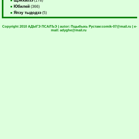
Щэнхабзэ
(178)
Юбилей
(366)
Япэу тыдодзэ
(5)
Copyright 2010 АДЫГЭ ПСАЛЪЭ | autor:
Пщыбыхь Рустам:
comik-07@mail.ru
| e-
mail:
adyghe@mail.ru