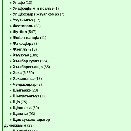
Унафэ
(13)
УнафэщIым и псалъэ
(1)
УпщIэхэмрэ жэуапхэмрэ
(7)
Ухуэныгъэ
(17)
Фестиваль
(38)
Футбол
(547)
ФщIэн папщIэ
(11)
Фэ фщIэрэ
(8)
Фэеплъ
(213)
Хъуэхъу
(189)
Хъыбар гуапэ
(234)
ХъыбарегъащIэ
(65)
Хэха
(6 559)
Хэхыныгъэ
(13)
Чэнджэщхэр
(3)
Шыгъажэ
(23)
Шыхулъагъуэ
(12)
ЩIэ
(75)
ЩIэныгъэ
(69)
Щапхъэ
(93)
Щикъухьащ адыгэр
дунеижьым
(29)