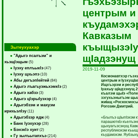
гъэхьэзыр
центрым и
къудамэхэ
Кавказым
къыщызэI
Зытеухуахэр
щIадзэнущ
"Адыгэ псалъэм" и
хьэщIэщым
(5)
Iуэху еплъыкIэ
(47)
2019-11-09
Iуэху щхьэпэ
(10)
Космонавтхэр гъэ
Абы дегъэпIейтей
центрым и IуэхущIа
(84)
Ищхъэрэм и респу
Адыгэ лъагъуэжьхэмкIэ
(2)
Iуахыу щIадзэнущ 2
Адыгэ хабзэ
(3)
къалэм щыIэ «Поле
зэгухьэныгъэм щы
Адыгэ цIэрыIуэхэр
(4)
жиIащ «Роскосмосы
Адыгэбзэм и махуэм
Рогозин Дмитрий.
ирихьэлIэу
(11)
Адыгэбзэр ядж
«Бгылъэ щIыпIэхэм 
(4)
парашюткIэ къелъэн
Банк Iуэхухэр
(28)
щыхуагъэсэнущ Кавк
БэнэкIэ хуит
(2)
республикэхэм къыщ
къудамэхэм. Яубзых
Гу зылъытапхъэ
(214)