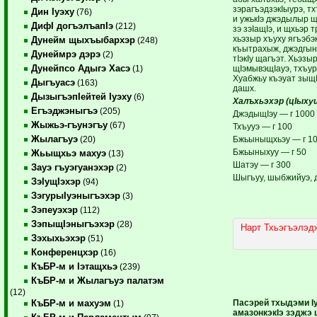
зэрагъэдзэкIыурэ, т
Дин Iуэху
(76)
и ужькIэ джэдылыр щ
ДифI догъэлъапIэ
(212)
зэ зэIащIэ, и щхьэр 
хьэзыр хъуху ягъэбэ
Дунейм щыхъыбархэр
(248)
къытрахыж, джэдгын
Дунеймрэ дэрэ
(2)
тIэкIу щагъэт. Хьэз
Дунейпсо Адыгэ Хасэ
щIэмывэщIауэ, тхъу
(1)
Хуабжьу къэуат зыщ
Дыгъуасэ
(163)
дашх.
ДызыгъэпIейтей Iуэху
(6)
Халъхьэхэр (цIыхуи
Егъэджэныгъэ
(205)
ДжэдыщIэу — г 1000
Жыжьэ-гъунэгъу
(67)
Тхъууэ — г 100
Жылагъуэ
Бжьыныщхьэу — г 1
(20)
Бжьыныхуу — г 50
Жьыщхьэ махуэ
(13)
Шатэу — г 300
Зауэ гъуэгуанэхэр
(2)
Шыгъуу, шыбжийуэ, 
ЗэIущIэхэр
(94)
ЗэгурыIуэныгъэхэр
(3)
Зэпеуэхэр
(112)
ЗэпыщIэныгъэхэр
(28)
Нарт Тхьэгъэлэд
Зэхыхьэхэр
(51)
Конференцхэр
(16)
КъБР-м и Iэтащхьэ
(239)
КъБР-м и Жылагъуэ палатэм
(12)
Пасэрей тхыдэми 
КъБР-м и махуэм
(1)
амазонкэкIэ зэджэ