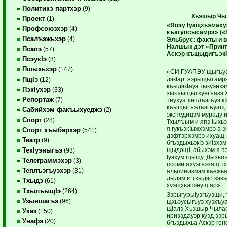
Политикэ партхэр
(9)
Хьэшыр Чы
Проект
(1)
«Япэу Iуащхьэмаху
Профсоюзхэр
(4)
къагупсысамрэ» («
Псалъэжьхэр
(4)
Эльбрус: факты и 
Налшык дэт «Принт
Псапэ
(57)
Аскэр къщыдигъэк
ПсэукIэ
(3)
Пшыхьхэр
(147)
«СИ ГУАПЭУ щыгъуа
дэкIар: зэрыщытамр
ПщIэ
(12)
къыдэкIауэ тыкуэнх
ПэкIухэр
(33)
зыкъыщытхуегъазэ 
Репортаж
(7)
теухуа теплъэгъуэ к
къыщыгъэлъэгъуащ 
Сабийхэм факъыхуеджэ
(2)
экспедицэм мураду иI
Спорт
(28)
Тхылъым и япэ Iыхьэ
я гукъэкIыжхэмрэ а 
Спорт хъыбархэр
(541)
дэфтэрхэмрэ ихуащ. 
Театр
(9)
бгъэдыхьэкIэ зиIэхэм
щыдощI, абыхэм я п
ТекIуэныгъэ
(93)
Iуэхум щыщу. Дызыт
Телеграммэхэр
(3)
псоми яхуэгъэзащ т
Теплъэгъуэхэр
(31)
альпинизмэм къежьап
дыдэм и тхыдэр зэзы
Тхыдэ
(61)
хуэщхьэпэнущ ар».
ТхылъыщIэ
(264)
ЗэрыгурыIуэгъуэщи,
Узыншагъэ
(96)
щхьэусыгъуэ хуэхъуа
щIалэ Хьэшыр Чылар
Указ
(150)
иризэдауэр куэд зэр
Унафэ
(20)
бгъэдыхьа Аскэр ген