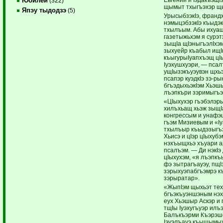
Юбилей
(322)
щымыт тхыгъэхэр щы
Япэу тыдодзэ
(5)
УрысыбзэкIэ, франдж
нэмыцэбзэкIэ къыдэк
тхылъым. Абы ихуащ
газетыжьхэм я сурэтх
зыщIа щIэныгъэлIхэ
зыхуейр къабыл ищIы
къыгурыIуапхъэщ цIы
Iуэхушхуэри, — псал
ущIызэкъуэувэн щхь
псапэр куэдкIэ зэ-ры
бгъэдыхьэкIэм Хьэш
лъэпкъри зэримыгъэ
«ЦIыхухэр гъэбэлэр
хилъхьащ хьэж зыщI
конгрессым и унафэ
гъэм Мизиевым и «I
тхылъыр къыдэзыгъэ
Хьисэ и цIэр цIыхубэ
нэхъыщхьэ хъуари а
псалъэм. — Ди нэкIэ 
цIыхухэм, «я лъэпк
фэ зытрагъауэу, пщ
зэрыхуэпабгъэмрэ къ
зэрыратар».
«ЖыпIэм щыхьэт тех
бгъэкъуэншэным нэх
еух Хьэшыр Аскэр и 
тщIы Iуэхугъуэр илъ
Балъкъэрми Къэрэш
Iэуэлъауэ къыщымых