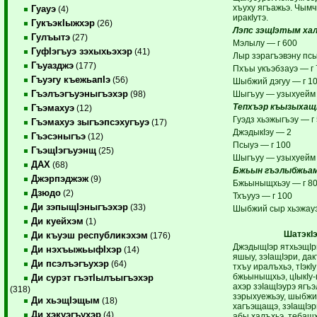
хъуху ягъажьэ. Чым
Гуауэ
(4)
иракIутэ.
ГукъэкIыжхэр
(26)
Лэпс зэщIэтым хал
Гулъытэ
(27)
Мэлылу — г 600
ГуфIэгъуэ зэхыхьэхэр
(41)
Лыр зэрагъэвэну псы
Гъуазджэ
(177)
Пхъы укъэбзауэ — г 
Гъуэгу къежьапIэ
(56)
Шыбжий дэгуу — г 1
Гъэлъэгъуэныгъэхэр
Шыгъуу — узыхуейм 
(98)
Тепхъэр къызыхащI
Гъэмахуэ
(12)
Гуэдз хьэжыгъэу — г
Гъэмахуэ зыгъэпсэхугъуэ
(17)
ДжэдыкIэу — 2
Гъэсэныгъэ
(12)
Псыуэ — г 100
ГъэщIэгъуэнщ
(25)
Шыгъуу — узыхуейм 
ДАХ
(68)
Бжьын гъэлыбжьам
Джэрпэджэж
(9)
Бжьыныщхьэу — г 8
Дзюдо
(2)
Тхъууэ — г 100
Ди зэпыщIэныгъэхэр
(33)
Шыбжий сыр хьэжауэ
Ди куейхэм
(1)
ШатэкI
Ди къуэш республикэхэм
(176)
ДжэдыщIэр ятхьэщIри
Ди нэхъыжьыфIхэр
(14)
яшыу, зэIащIэри, дак
Ди псэлъэгъухэр
(64)
тхъу иралъхьэ, тIэкI
бжьыныщхьэ, цIыкIу-
Ди сурэт гъэтIылъыгъэхэр
ахэр зэIащIэурэ ягъ
(318)
зэрыхуежьэу, шыбжи
Ди хьэщIэщым
(18)
хагъэщащэ, зэIащIэ
Ди хэкуэгъухэр
(4)
абы халъхьэ, тебащх