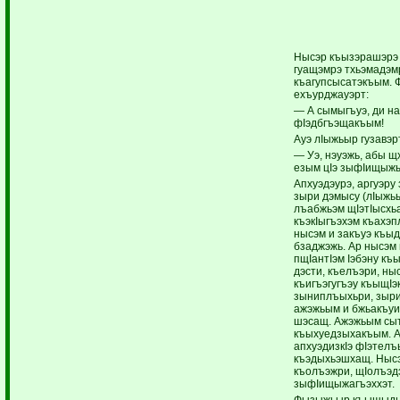
Нысэр къызэрашэрэ з
гуащэмрэ тхьэмадэм
къагупсысатэкъым.
ехъурджауэрт:
— А сымыгъуэ, ди на
фIэдбгъэщакъым!
Ауэ лIыжьыр гузавэр
— Уэ, нэуэжь, абы щх
езым цIэ зыфIищыж
Апхуэдэурэ, аргуэру 
зыри дэмысу (лIыжьы
лъабжьэм щIэтIысхьа
къэкIыгъэхэм къахэп
нысэм и закъуэ къыд
бзаджэжь. Ар нысэм
пщIантIэм Iэбэну к
дэсти, къелъэри, н
къигъэгугъэу къыщI
зыниплъыхьри, зыри
ажэжьым и бжьакъуи
шэсащ. Ажэжьым сыт
къыхуедзыхакъым. А
апхуэдизкIэ фIэтел
къэдыхьэшхащ. Ныс
къолъэжри, щIолъэдэ
зыфIищыжагъэххэт.
Фызыжьыр къыщыды