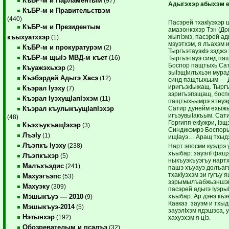
КъБР-м и Парламентым
(97)
Адыгэхэр абыхэм 
КъБР-м и Правительствэм
(440)
Пасэрей тхакIуэхэр 
КъБР-м и Президентым
амазонкэхэр Тэн (Дон
жыпIэмэ, пасэрей ад
къыхуатххэр
(1)
мэуэтхэм, я лъахэм
КъБР-м и прокуратурэм
(2)
ТыргъэтауэкIэ зэджэ 
КъБР-м щыIэ МВД-м къет
(16)
Тыргъэтауэ синд пащ
Боспор пащтыхь Са
Къуажэхьхэр
(2)
зыIэщIилъхьэн мурад
Къэбэрдей Адыгэ Хасэ
(12)
синд пащтыхьым — 
иригъэкIыжащ. Тыргъ
Къэрал Iуэху
(7)
зэригъэпэщащ, бос
Къэрал IуэхущIапIэхэм
(11)
пащтыхьымрэ ятеуэри
Сатир дунейм ехыжы
Къэрал къулыкъущIапIэхэр
игъэувыIакъым. Сати
(48)
Горгипп екIужри, Iэ
КъэхъукъащIэхэр
(3)
Синдикэмрэ Боспоры
ЛъэIу
(1)
ищIауэ… Аращ тхыдэ
Лъэпкъ Iуэху
(238)
Нарт эпосми куэдрэ 
хъыбар: зауэлI фащэ
Лъэпкъхэр
(5)
ныкъуэкъуэгъу нартх
Малъхъэдис
(241)
пашэ хъуауэ долъагъ
тхакIуэхэм зи гугъу
Махуэгъэпс
(53)
зэрымылъабжьэншэм:
Махуэку
(309)
пасэрей адыгэ Iуэр
хъыбар. Ар дэнэ къэн
Мэшыкъуэ — 2010
(9)
Кавказ зауэм и тхы
Мэшыкъуэ-2014
(5)
зауэлIхэм ядэшэса, 
Нэтынхэр
(192)
хахуэхэм я цIэ.
Обозревателым и псалъэ
(32)