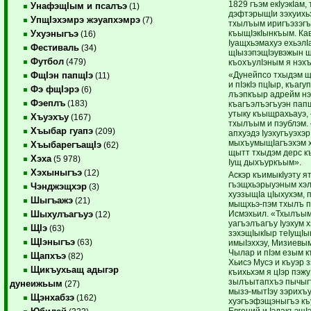
1829 гъэм екIуэкIам
УнафэщIым и псалъэ
(1)
дэфтэрыщIи зэхуихьэ
УпщIэхэмрэ жэуапхэмрэ
(7)
тхылъым иригъэзэгъ
къыщIэкIынкъым. Кав
Ухуэныгъэ
(16)
Iуащхьэмахуэ ехьэлI
Фестиваль
(34)
щIызэпэщIэувэжын щ
Футбол
(479)
къохъулIэным я нэх
«Дунейпсо тхыдэм 
ФщIэн папщIэ
(11)
и пIэкIэ пцIыр, къаг
Фэ фщIэрэ
(6)
лъэпкъыр адрейм нэ
Фэеплъ
(183)
къагъэлъэгъуэн пап
утыку къыщрахьауэ,
Хъуэхъу
(167)
тхылъым и пэублэм.
Хъыбар гуапэ
(209)
апхуэдэ Iуэхугъуэхэ
мыхъумыщIагъэхэм ху
ХъыбарегъащIэ
(62)
щытт тхыдэм дерс къ
Хэха
(5 978)
Iущ дыхъуркъым».
Хэхыныгъэ
(12)
Аскэр къимыкIуэту я
гъэщхьэрыуэным хэл
Чэнджэщхэр
(3)
хуэзыщIа цIыхухэм, 
Шыгъажэ
(21)
мыщхьэ-пэм тхылъ п
Исмэхьил. «Тхылъым
Шыхулъагъуэ
(12)
уагъэлъагъу Iуэхум
ЩIэ
(63)
зэхэщIыкIыр теIущIык
ЩIэныгъэ
(63)
имыIэххэу, Мизиевы
Чылар и пIэм езым 
Щапхъэ
(82)
Хьисэ Мусэ и къуэр 
Щикъухьащ адыгэр
къихьхэм я цIэр пэжу 
зылъытапхъэ пычыгъ
дунеижьым
(27)
мызэ-мытIэу зэрихъ
Щэнхабзэ
(162)
хуэгъэфэщэныгъэ къ
Евгений и IэдакъэщI