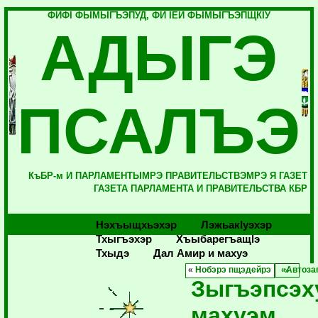
ФИФI ФЫМЫГЪЭПУД, ФИ IЕЙ ФЫМЫГЪЭПЩКIУ
АДЫГЭ
ПСАЛЪЭ
КъБР-м И ПАРЛАМЕНТЫМРЭ ПРАВИТЕЛЬСТВЭМРЭ Я ГАЗЕТ
ГАЗЕТА ПАРЛАМЕНТА И ПРАВИТЕЛЬСТВА КБР
Нэхъыщхьэхэр
Лэжьакlуэхэр
Тхыгъэхэр
Хъыбарегъащlэ
Тхыдэ
Дал Амир и махуэ
«
Нобэрэ пщэдейрэ
«Автоза
Зыгъэпсэх
махуэм