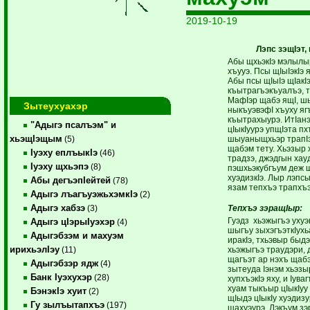
2019-10-19
Лэпс зэщIэт,
Абы щхьэкIэ мэлылыр
хъууэ. Псы щIыIэкIэ
Абы псы щIыIэ щIакI
къытрагъэкъуалъэ, 
МафIэр щабэ ящI, ш
Зытеухуахэр
ныкъуэвэфI хъуху яг
къытрахыурэ. ИтIанэ
"Адыгэ псалъэм" и
цIыкIуурэ упщIэта п
хьэщIэщым
шыуаныщхьэр трапIэ
(5)
щабэм тету. Хьэзыр
Iуэху еплъыкIэ
(46)
традзэ, джэдгын ха
Iуэху щхьэпэ
(8)
пэшхьэкубгъум деж 
хуэдизкIэ. Лыр лэпс
Абы дегъэпIейтей
(78)
язам тепхъэ трапхъ
Адыгэ лъагъуэжьхэмкIэ
(2)
Адыгэ хабзэ
Тепхъэ зэращIыр:
(3)
Гуэдз хьэжыгъэ ухуэ
Адыгэ цIэрыIуэхэр
(4)
шыгъу зыхэгъэткIухь
Адыгэбзэм и махуэм
иракIэ, тхьэвыр быд
ирихьэлIэу
хьэжыгъэ траудэри, д
(11)
щагъэт ар нэхъ щабэ
Адыгэбзэр ядж
(4)
зытеуда Iэнэм хьэзы
Банк Iуэхухэр
(28)
хупхъэкIэ яху, и Iува
хуам тыкъыр цIыкIуу 
БэнэкIэ хуит
(2)
щIыдэ цIыкIу хуэдизу
Гу зылъытапхъэ
(197)
щахуэурэ. Лэкъум зэ