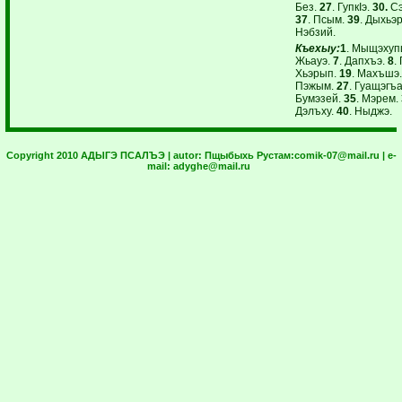
Без.
27
. ГупкIэ.
30.
Сэ
37
. Псым.
39
. Дыхьэ
Нэбзий.
Къехыу:
1
. Мыщэху
Жьауэ.
7
. Дапхъэ.
8
.
Хьэрып.
19
. Махъшэ
Пэжым.
27
. Гуащэгъ
Бумэзей.
35
. Мэрем.
Дэлъху.
40
. Ныджэ.
Copyright 2010 АДЫГЭ ПСАЛЪЭ | autor:
Пщыбыхь Рустам:
comik-07@mail.ru
| e-
mail:
adyghe@mail.ru