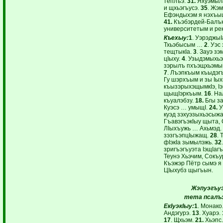
теплъэ.
31.
Яхуэмыла
и щхьэгъусэ.
35
. Жэ
Ефэндыхэм я нэхъыщ
41.
Къэбэрдей-Балък
университетым и ре
Къехыу:
1
. УэрэджыI
Тхьэбысым …
2
. Уэ
тещтыкIа.
3
. Зауэ з
цIыху.
4
. Узыдэмыхь
зэрылъ пхъэщхьэмыщ
7
. Лъэпкъым къыдэгъ
Гу шэрхъым и зы Iых
къызэрыхэщымкIэ, Iэ
щыщIэркъым.
16
. Н
къуалэбзу.
18.
Бгы за
Куэсэ … умыщI.
24.
У
куэд зэхуэзыхьэсыжа
ГъавэгъэкIыу щыта,
ЛIыхъужь … Ахьмэд.
зэзгъэпцIыжащ.
28
. 
фIэкIа зымылэжь.
32
зригъэгъуэта IэщIаг
Теунэ Хьэчим, Сокъу
Къэжэр Пётр сымэ я
ЦIыхубз щыгъын.
Жэпуэгъуэ
тета псалъэ
ЕкIуэкIыу:
1
. Монако
Андэгурэ.
13
. Хуарэ.
17
. Щхьэм.
21.
Хьэпс