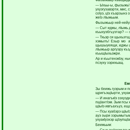
— Ыхьы-ы, фызыжь! У
ухуэгузавэрти, мис, 
соIуэ, цIэ хъарзынэ
жеIэ лIыжьым.
Фызыжьыр ней-нейу
— Сыт иджы, лIыжь д
къыхуэбгъуэтар? — 
— Тхьэр си щыхьэтщ,
хэмылъ! Езыр мо а
щышыуеящи, иджы цI
лIыжьыр аргуэру къэ
къыщIыхьэжри.
Ар и къытенэкIэу, н
псэуху зэрихьащ.
Ем
Зы беижь гуэрым и п
щригъэщIырти, ухуак
— И инагъкIэ зэхуэ
пщIантIэм. Зым псы 
щIыIэ ивгъахъуэ, ещ
— Псы хуабэрэ щIыIэ
ауэ зыри зэрымытымк
ухуакIуэхэр щIэупщI
Беижьым:
— Си хьэщIэхэм псы