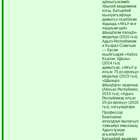
щIэныгъэхэмкIэ
Урысей академием
хэтщ. Батырбий
къыхуагъэфэща
дамыгъэ лъапIэхэм
ящыщщ «АКъУ-м и
пащхьэм щиIэ
фIыщIэхэм папщIэ»
медалыр (2010 гъэ),
Адыгэ Республикэм
и Къэрал Советым
— Хасэм
къыбгъэдэкI «Хабзэ.
Къалэн. ЩIыхь»
(2014 гъэ)
дамыгъэр, «АКъУ-р
илъэс 75-рэ ирокъу»
медалыр (2015 гъэ),
«ЩIыхьрэ
фIыщIэрэ» орденыр
(Абхъаз Республикэ,
2015 гъэ), «Адыгэ
Республикэр илъэс
25-рэ ирокъу» (2016
гъэ), нэгъуэщIхэри.
Профессор
Бырсырыр
апхуэдэуи жылагъуэ
лэжьакIуэ емызэшщ.
Адыгэ Iуэхум
игъэпIейтей
Батырбий жыджэру