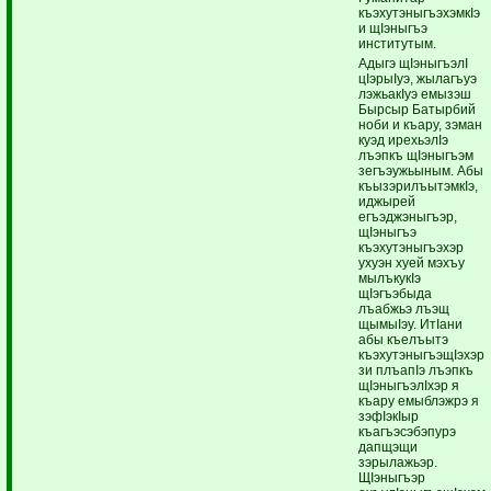
къэхутэныгъэхэмкIэ
и щIэныгъэ
институтым.
Адыгэ щIэныгъэлI
цIэрыIуэ, жылагъуэ
лэжьакIуэ емызэш
Бырсыр Батырбий
ноби и къару, зэман
куэд ирехьэлIэ
лъэпкъ щIэныгъэм
зегъэужьыным. Абы
къызэрилъытэмкIэ,
иджырей
егъэджэныгъэр,
щIэныгъэ
къэхутэныгъэхэр
ухуэн хуей мэхъу
мылъкукIэ
щIэгъэбыда
лъабжьэ лъэщ
щымыIэу. ИтIани
абы къелъытэ
къэхутэныгъэщIэхэр
зи плъапIэ лъэпкъ
щIэныгъэлIхэр я
къару емыблэжрэ я
зэфIэкIыр
къагъэсэбэпурэ
дапщэщи
зэрылажьэр.
ЩIэныгъэр