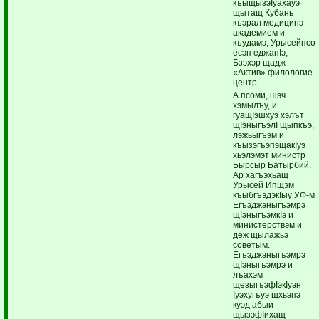
къыщызэIуахауэ
щытащ Кубань
къэрал медицинэ
академием и
къудамэ, Урысейпсо
есэп еджапIэ,
Бзэхэр щадж
«Актив» филологие
центр.
А псоми, шэч
хэмылъу, и
гуащIэшхуэ хэлът
щIэныгъэлI щыпкъэ,
лэжьыгъэм и
къызэгъэпэщакIуэ
хьэлэмэт министр
Бырсыр Батырбий.
Ар хагъэхьащ
Урысей Ипщэм
къыбгъэдэкIыу УФ-м
Егъэджэныгъэмрэ
щIэныгъэмкIэ и
министерствэм и
деж щылажьэ
советым.
Егъэджэныгъэмрэ
щIэныгъэмрэ и
лъахэм
щезыгъэфIэкIуэн
Iуэхугъуэ щхьэпэ
куэд абыи
щызэфIихащ