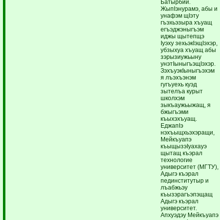
Батырбий.
ЖыпIэнурамэ, абы и
унафэм щIэту
гъэхьэзыра хъуащ
егъэджэныгъэм
иджы щытепщэ
Iуэху зехьэкIэщIэхэр,
убзыхуа хъуащ абы
зэрызиужьыну
унэтIыныгъэщIэхэр.
ЗэхъуэкIыныгъэхэм
я лъэхъэнэм
гугъуехь куэд
зытелъа курыт
школхэм
зыкъаужьыжащ, я
бжыгъэми
къыхэхъуащ.
ЕджапIэ
нэхъыщхьэхэращи,
Мейкъуапэ
къыщызэIуахауэ
щытащ къэрал
технологие
университет (МГТУ),
Адыгэ къэрал
пединститутыр и
лъабжьэу
къызэрагъэпэщащ
Адыгэ къэрал
университет.
Апхуэдэу Мейкъуапэ