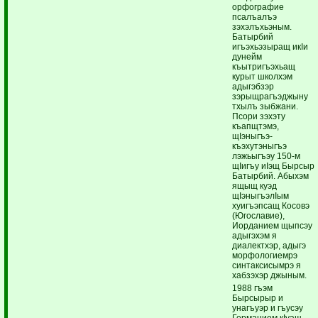
орфографие
псалъалъэ
зэхэлъхьэным.
Батырбий
игъэхьэзыращ икIи
дунейм
къытригъэхьащ
курыт школхэм
адыгэбзэр
зэрыщрагъэджыну
тхылъ зыбжани.
Псори зэхэту
къапщтэмэ,
щIэныгъэ-
къэхутэныгъэ
лэжьыгъэу 150-м
щIигъу иIэщ Бырсыр
Батырбий. Абыхэм
ящыщ куэд
щIэныгъэлIым
хуигъэпсащ Косовэ
(Югославие),
Иорданием щыпсэу
адыгэхэм я
диалектхэр, адыгэ
морфологиемрэ
синтаксисымрэ я
хабзэхэр джыным.
1988 гъэм
Бырсырыр и
унагъуэр и гъусэу
Германием кIуащ,