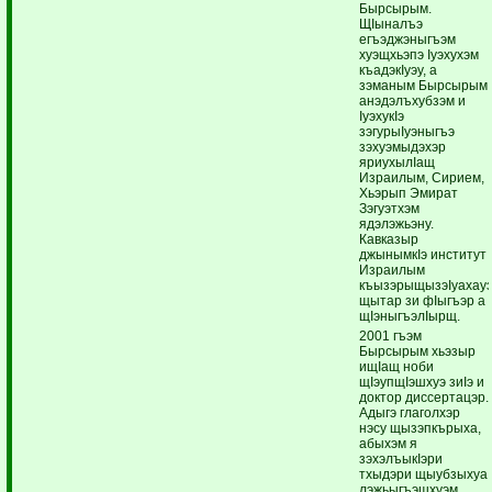
Бырсырым.
ЩIыналъэ
егъэджэныгъэм
хуэщхьэпэ Iуэхухэм
къадэкIуэу, а
зэманым Бырсырым
анэдэлъхубзэм и
IуэхукIэ
зэгурыIуэныгъэ
зэхуэмыдэхэр
яриухылIащ
Израилым, Сирием,
Хьэрып Эмират
Зэгуэтхэм
ядэлэжьэну.
Кавказыр
джынымкIэ институт
Израилым
къызэрыщызэIуахау
щытар зи фIыгъэр а
щIэныгъэлIырщ.
2001 гъэм
Бырсырым хьэзыр
ищIащ ноби
щIэупщIэшхуэ зиIэ и
доктор диссертацэр.
Адыгэ глаголхэр
нэсу щызэпкърыха,
абыхэм я
зэхэлъыкIэри
тхыдэри щыубзыхуа
лэжьыгъэшхуэм