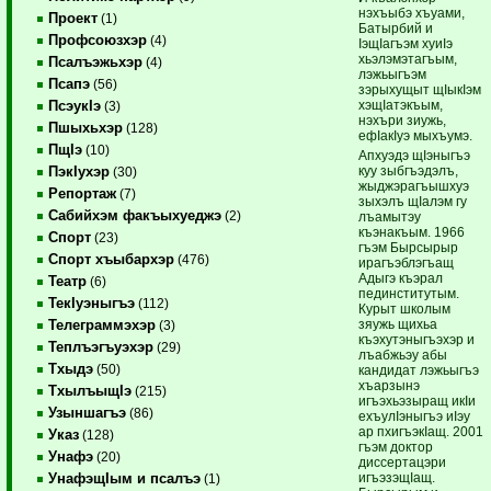
нэхъыбэ хъуами,
Проект
(1)
Батырбий и
Профсоюзхэр
(4)
IэщIагъэм хуиIэ
хьэлэмэтагъым,
Псалъэжьхэр
(4)
лэжьыгъэм
Псапэ
(56)
зэрыхущыт щIыкIэм
хэщIатэкъым,
ПсэукIэ
(3)
нэхъри зиужь,
Пшыхьхэр
(128)
ефIакIуэ мыхъумэ.
ПщIэ
(10)
Апхуэдэ щIэныгъэ
куу зыбгъэдэлъ,
ПэкIухэр
(30)
жыджэрагъышхуэ
Репортаж
(7)
зыхэлъ щIалэм гу
Сабийхэм факъыхуеджэ
(2)
лъамытэу
къэнакъым. 1966
Спорт
(23)
гъэм Бырсырыр
Спорт хъыбархэр
(476)
ирагъэблэгъащ
Адыгэ къэрал
Театр
(6)
пединститутым.
ТекIуэныгъэ
(112)
Курыт школым
зяужь щихьа
Телеграммэхэр
(3)
къэхутэныгъэхэр и
Теплъэгъуэхэр
(29)
лъабжьэу абы
Тхыдэ
(50)
кандидат лэжьыгъэ
хъарзынэ
ТхылъыщIэ
(215)
игъэхьэзыращ икIи
Узыншагъэ
(86)
ехъулIэныгъэ иIэу
ар пхигъэкIащ. 2001
Указ
(128)
гъэм доктор
Унафэ
(20)
диссертацэри
игъэзэщIащ.
УнафэщIым и псалъэ
(1)