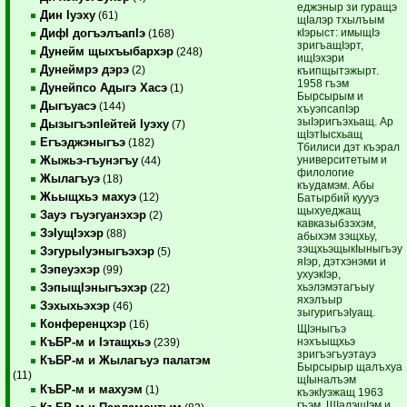
еджэныр зи гуращэ
Дин Iуэху
(61)
щIалэр тхылъым
кIэрыст: имыщIэ
ДифI догъэлъапIэ
(168)
зригъащIэрт,
Дунейм щыхъыбархэр
(248)
ищIэхэри
Дунеймрэ дэрэ
(2)
къипщытэжырт.
1958 гъэм
Дунейпсо Адыгэ Хасэ
(1)
Бырсырым и
Дыгъуасэ
(144)
хъуэпсапIэр
зыIэригъэхьащ. Ар
ДызыгъэпIейтей Iуэху
(7)
щIэтIысхьащ
Егъэджэныгъэ
(182)
Тбилиси дэт къэрал
университетым и
Жыжьэ-гъунэгъу
(44)
филологие
Жылагъуэ
(18)
къудамэм. Абы
Жьыщхьэ махуэ
(12)
Батырбий куууэ
щыхуеджащ
Зауэ гъуэгуанэхэр
(2)
кавказыбзэхэм,
ЗэIущIэхэр
(88)
абыхэм зэщхьу,
зэщхьэщыкIыныгъэу
ЗэгурыIуэныгъэхэр
(5)
яIэр, дэтхэнэми и
Зэпеуэхэр
(99)
ухуэкIэр,
хьэлэмэтагъыу
ЗэпыщIэныгъэхэр
(22)
яхэлъыр
Зэхыхьэхэр
(46)
зыгуригъэIуащ.
Конференцхэр
(16)
ЩIэныгъэ
нэхъыщхьэ
КъБР-м и Iэтащхьэ
(239)
зригъэгъуэтауэ
КъБР-м и Жылагъуэ палатэм
Бырсырыр щалъхуа
(11)
щIыналъэм
КъБР-м и махуэм
(1)
къэкIуэжащ 1963
гъэм. ЩIалэщIэм и