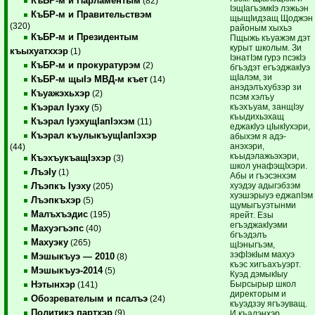
КъБР-м и Парламентым
(82)
IэщIагъэмкIэ лэжьэн
КъБР-м и Правительствэм
щыщIидзащ Щоджэн
(320)
районым хыхьэ
КъБР-м и Президентым
Пщыжь къуажэм дэт
курыт школым. Зи
къыхуатххэр
(1)
IэнатIэм гурэ псэкIэ
КъБР-м и прокуратурэм
(2)
бгъэдэт егъэджакIуэ
щIалэм, зи
КъБР-м щыIэ МВД-м къет
(14)
анэдэлъхубзэр зи
Къуажэхьхэр
(2)
псэм хэлъу
къэхъуам, занщIэу
Къэрал Iуэху
(5)
къыдихьэхащ
Къэрал IуэхущIапIэхэм
(11)
еджакIуэ цIыкIухэри,
Къэрал къулыкъущIапIэхэр
абыхэм я адэ-
анэхэри,
(44)
къыдэлажьэхэри,
КъэхъукъащIэхэр
(3)
школ унафэщIхэри.
ЛъэIу
(1)
Абы и гъэсэнхэм
хуэдэу адыгэбзэм
Лъэпкъ Iуэху
(205)
хуэшэрыуэ еджапIэм
Лъэпкъхэр
(5)
щумыгъуэтынми
Малъхъэдис
(195)
ярейт. Езы
егъэджакIуэми
Махуэгъэпс
(40)
бгъэдэлъ
Махуэку
(265)
щIэныгъэм,
зэфIэкIым махуэ
Мэшыкъуэ — 2010
(8)
къэс хигъахъуэрт.
Мэшыкъуэ-2014
(5)
Куэд дэмыкIыу
Бырсырыр школ
Нэтынхэр
(141)
директорым и
Обозревателым и псалъэ
(24)
къуэдзэу ягъэуващ.
Политикэ партхэр
(9)
И къалэнхэр