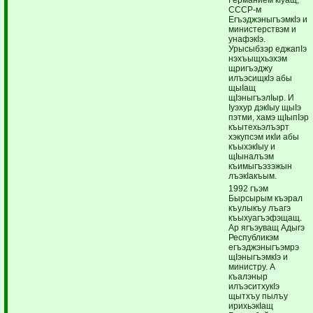
СССР-м
ЕгъэджэныгъэмкIэ и
министерствэм и
унафэкIэ.
Урысыбзэр еджапIэ
нэхъыщхьэхэм
щригъэджу
илъэсищкIэ абы
щыIащ
щIэныгъэлIыр. И
Iуэхур дэкIыу щыIэ
пэтми, хамэ щIыпIэр
къытехьэлъэрт
хэкупсэм икIи абы
къыхэкIыу и
щIыналъэм
къимыгъэзэжын
лъэкIакъым.
1992 гъэм
Бырсырым къэрал
къулыкъу лъагэ
къыхуагъэфэщащ.
Ар ягъэуващ Адыгэ
Республикэм
егъэджэныгъэмрэ
щIэныгъэмкIэ и
министру. А
къалэныр
илъэситхукIэ
щытхъу пылъу
ирихьэкIащ