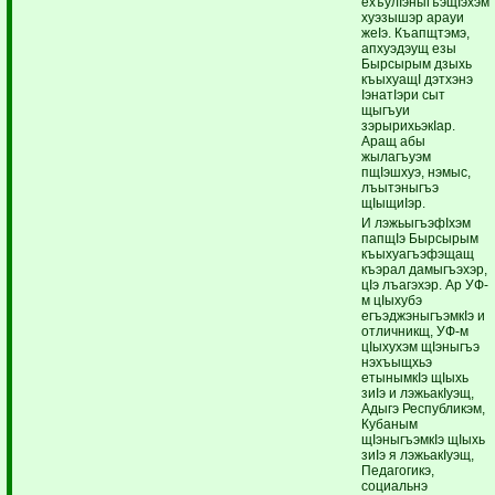
ехъулIэныгъэщIэхэм
хуэзышэр арауи
жеIэ. Къапщтэмэ,
апхуэдэущ езы
Бырсырым дзыхь
къыхуащI дэтхэнэ
IэнатIэри сыт
щыгъуи
зэрырихьэкIар.
Аращ абы
жылагъуэм
пщIэшхуэ, нэмыс,
лъытэныгъэ
щIыщиIэр.
И лэжьыгъэфIхэм
папщIэ Бырсырым
къыхуагъэфэщащ
къэрал дамыгъэхэр,
цIэ лъагэхэр. Ар УФ-
м цIыхубэ
егъэджэныгъэмкIэ и
отличникщ, УФ-м
цIыхухэм щIэныгъэ
нэхъыщхьэ
етынымкIэ щIыхь
зиIэ и лэжьакIуэщ,
Адыгэ Республикэм,
Кубаным
щIэныгъэмкIэ щIыхь
зиIэ я лэжьакIуэщ,
Педагогикэ,
социальнэ