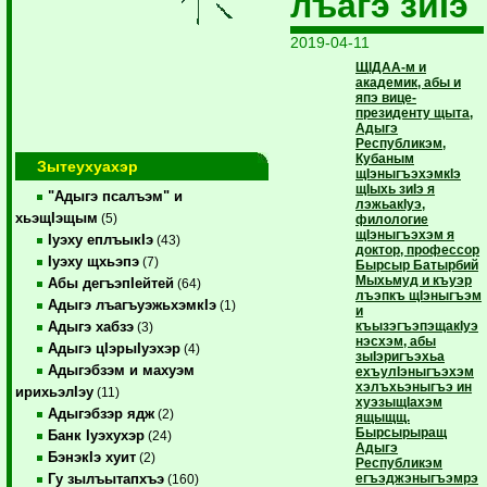
лъагэ зиIэ
2019-04-11
ЩIДАА-м и
академик, абы и
япэ вице-
президенту щыта,
Адыгэ
Республикэм,
Кубаным
Зытеухуахэр
щIэныгъэхэмкIэ
щIыхь зиIэ я
"Адыгэ псалъэм" и
лэжьакIуэ,
хьэщIэщым
(5)
филологие
щIэныгъэхэм я
Iуэху еплъыкIэ
(43)
доктор, профессор
Iуэху щхьэпэ
(7)
Бырсыр Батырбий
Мыхьмуд и къуэр
Абы дегъэпIейтей
(64)
лъэпкъ щIэныгъэм
Адыгэ лъагъуэжьхэмкIэ
(1)
и
къызэгъэпэщакIуэ
Адыгэ хабзэ
(3)
нэсхэм, абы
Адыгэ цIэрыIуэхэр
(4)
зыIэригъэхьа
Адыгэбзэм и махуэм
ехъулIэныгъэхэм
хэлъхьэныгъэ ин
ирихьэлIэу
(11)
хуэзыщIахэм
Адыгэбзэр ядж
(2)
ящыщщ.
Бырсырыращ
Банк Iуэхухэр
(24)
Адыгэ
БэнэкIэ хуит
(2)
Республикэм
егъэджэныгъэмрэ
Гу зылъытапхъэ
(160)