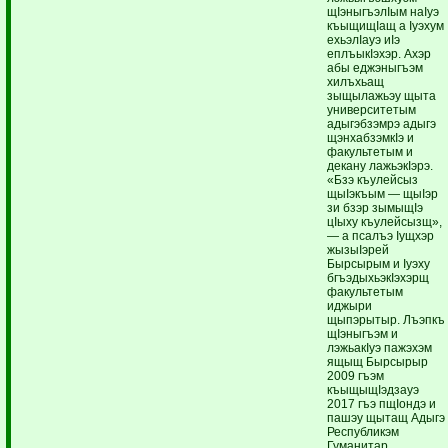
щIэныгъэлIым наIуэ
къыщищIащ а Iуэхум
ехьэлIауэ иIэ
еплъыкIэхэр. Ахэр
абы еджэныгъэм
хилъхьащ
зыщылажьэу щыта
университетым
адыгэбзэмрэ адыгэ
щэнхабзэмкIэ и
факультетым и
декану лажьэкIэрэ.
«Бзэ къулейсыз
щыIэкъым — щыIэр
зи бзэр зымыщIэ
цIыху къулейсызщ»,
— а псалъэ Iущхэр
жызыIэрей
Бырсырым и Iуэху
бгъэдыхьэкIэхэрщ
факультетым
иджыри
щыпэрытыр. Лъэпкъ
щIэныгъэм и
лэжьакIуэ пажэхэм
ящыщ Бырсырыр
2009 гъэм
къыщыщIэдзауэ
2017 гъэ пщIондэ и
пашэу щытащ Адыгэ
Республикэм
Гуманитар