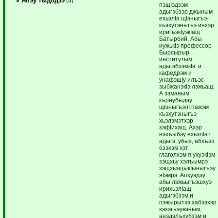
Япэу тыдодзэ
(4)
пэщIэдзэм
адыгэбзэр джыным
ехьэлIа щIэныгъэ-
къэхутэныгъэ инхэр
иригъэкIуэкIащ
Батырбий. Абы
иужькIэ профессор
Бырсырыр
институтым
адыгэбзэмкIэ и
кафедрэм и
унафэщIу илъэс
зыбжанэкIэ лэжьащ.
А зэманым
къриубыдэу
щIэныгъэлI пажэм
къэхутэныгъэ
хьэлэмэтхэр
зэфIихащ. Ахэр
нэхъыбэу ехьэлIат
адыгэ, убых, абхъаз
бзэхэм хэт
глаголхэм я ухуэкIэм
зэщхьу хэлъымрэ
зэщхьэщыкIыныгъэу
яIэмрэ. Апхуэдэу
абы лэжьыгъэшхуэ
ирихьэлIащ
адыгэбзэм и
пэжырытхэ хабзэхэр
зэхэгъэувэным,
анэдэлъхубзэм и