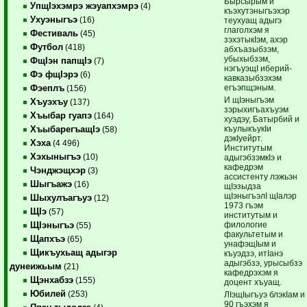
Бырсырым и
УпщIэхэмрэ жэуапхэмрэ
(4)
къэхутэныгъэхэр
Ухуэныгъэ
(16)
теухуащ адыгэ
глаголхэм я
Фестиваль
(45)
зэхэтыкIэм, ахэр
Футбол
(418)
абхъазыбзэм,
убыхыбзэм,
ФщIэн папщIэ
(7)
нэгъуэщI иберий-
Фэ фщIэрэ
(6)
кавказыбзэхэм
егъэпщэным.
Фэеплъ
(156)
И щIэныгъэм
Хъуэхъу
(137)
зэрыхигъахъуэм
Хъыбар гуапэ
(164)
хуэдэу, Батырбий и
къулыкъукIи
ХъыбарегъащIэ
(58)
дэкIуейрт.
Хэха
(4 496)
Институтым
Хэхыныгъэ
(10)
адыгэбзэмкIэ и
кафедрэм
Чэнджэщхэр
(3)
ассистенту лэжьэн
Шыгъажэ
(16)
щIэзыдза
щIэныгъэлI щIалэр
Шыхулъагъуэ
(12)
1973 гъэм
ЩIэ
(57)
институтым и
филологие
ЩIэныгъэ
(55)
факультетым и
Щапхъэ
(65)
унафэщIым и
Щикъухьащ адыгэр
къуэдзэ, итIанэ
адыгэбзэ, урысыбзэ
дунеижьым
(21)
кафедрэхэм я
Щэнхабзэ
(155)
доцент хъуащ.
Юбилей
(253)
ЛIэщIыгъуэ блэкIам и
90 гъэхэм я