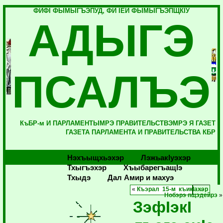
ФИФI ФЫМЫГЪЭПУД, ФИ IЕЙ ФЫМЫГЪЭПЩКIУ
АДЫГЭ
ПСАЛЪЭ
КъБР-м И ПАРЛАМЕНТЫМРЭ ПРАВИТЕЛЬСТВЭМРЭ Я ГАЗЕТ
ГАЗЕТА ПАРЛАМЕНТА И ПРАВИТЕЛЬСТВА КБР
Нэхъыщхьэхэр
Лэжьакlуэхэр
Тхыгъэхэр
Хъыбарегъащlэ
Тхыдэ
Дал Амир и махуэ
«
Къэрал 15-м къикIахэр
Нобэрэ пщэдейрэ
»
ЗэфIэкI