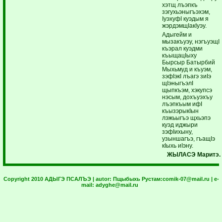
хэтщ лъэпкъ
зэгухьэныгъэхэм,
IуэхуфI куэдым я
жэрдэмщIакIуэу.
Адыгейм и
мызакъуэу, нэгъуэщI
къэрал куэдми
къыщацIыху
Бырсыр Батырбий
Мыхьмуд и къуэм,
зэфIэкI лъагэ зиIэ
щIэныгъэлI
щыпкъэм, хэкупсэ
нэсым, дохъуэхъу
лъэпкъым ифI
къызэрыкIын
лэжьыгъэ щхьэпэ
куэд иджыри
зэфIихыну,
узыншагъэ, гъащIэ
кIыхь иIэну.
ЖЫЛАСЭ Маритэ.
Copyright 2010 АДЫГЭ ПСАЛЪЭ | autor:
Пщыбыхь Рустам:
comik-07@mail.ru
| e-
mail:
adyghe@mail.ru