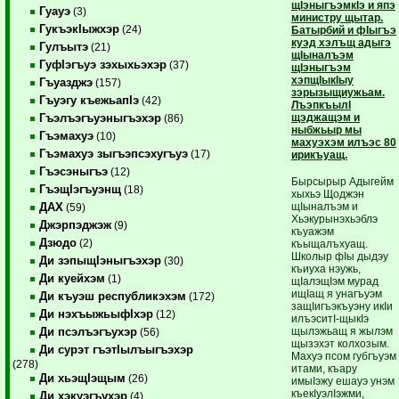
щIэныгъэмкIэ и япэ
Гуауэ
(3)
министру щытар.
ГукъэкIыжхэр
(24)
Батырбий и фIыгъэ
куэд хэлъщ адыгэ
Гулъытэ
(21)
щIыналъэм
ГуфIэгъуэ зэхыхьэхэр
(37)
щIэныгъэм
хэпщIыкIыу
Гъуазджэ
(157)
зэрызыщиужьам.
Гъуэгу къежьапIэ
(42)
ЛъэпкъылI
щэджащэм и
Гъэлъэгъуэныгъэхэр
(86)
ныбжьыр мы
Гъэмахуэ
(10)
махуэхэм илъэс 80
Гъэмахуэ зыгъэпсэхугъуэ
(17)
ирикъуащ.
Гъэсэныгъэ
(12)
Бырсырыр Адыгейм
ГъэщIэгъуэнщ
(18)
хыхьэ Щоджэн
щIыналъэм и
ДАХ
(59)
Хьэкурынэхьэблэ
Джэрпэджэж
(9)
къуажэм
Дзюдо
(2)
къыщалъхуащ.
Школыр фIы дыдэу
Ди зэпыщIэныгъэхэр
(30)
къиуха нэужь,
Ди куейхэм
(1)
щIалэщIэм мурад
ищIащ я унагъуэм
Ди къуэш республикэхэм
(172)
защIигъэкъуэну икIи
Ди нэхъыжьыфIхэр
(12)
илъэситI-щыкIэ
щылэжьащ я жылэм
Ди псэлъэгъухэр
(56)
щызэхэт колхозым.
Ди сурэт гъэтIылъыгъэхэр
Махуэ псом губгъуэм
(278)
итами, къару
Ди хьэщIэщым
(26)
имыIэжу ешауэ унэм
къекIуэлIэжми,
Ди хэкуэгъухэр
(4)