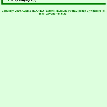
Япэу тыдодзэ
(1)
Copyright 2010 АДЫГЭ ПСАЛЪЭ | autor:
Пщыбыхь Рустам:
comik-07@mail.ru
| e-
mail:
adyghe@mail.ru