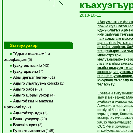
къахуэгъу
2018-10-11
«Аргументы и факт
лэжьакIуэ Зотов Ге
иджыблагъэ Армен
икIи зыIууар телъ
: а къэралым махуэ
щагъэтIыс Iулъхьэ
Зытеухуахэр
сэтей къащIхэр. Х
яIэщIэкIыркъым зы
"Адыгэ псалъэм" и
министрхэри,
мелуанырыбжэхэри
хьэщIэщым
(5)
лъэпкъ лIыхъужьх
Iуэху еплъыкIэ
(43)
мыбы щыкуэдт мы
Iуэху щхьэпэ
(7)
зэхэзыдыгъуэхэр. 
гъэщIэгъуэныращи,
Абы дегъэпIейтей
(61)
къэуващ хьэлэлу п
Адыгэ лъагъуэжьхэмкIэ
(1)
телъхьэу.
Адыгэ хабзэ
(3)
Ереван и тыкуэныш
Адыгэ цIэрыIуэхэр
(4)
зым и менеджер Ман
Адыгэбзэм и махуэм
хуабжьу и гуапэщ ма
Армением коррупцэм
ирихьэлIэу
(2)
щекIуэкI бэнэныгъэр.
Адыгэбзэр ядж
(2)
зэрыщытщи, Кавказы
къыщыIах ижь-ижьыж
Банк Iуэхухэр
(20)
хабзэ мыхъумыщIэр, 
БэнэкIэ хуит
(2)
СССР-м и зэманми
ягъэкIуэдыжыфакъы
Гу зылъытапхъэ
(145)