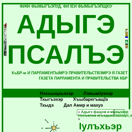
ФИФI ФЫМЫГЪЭПУД, ФИ IЕЙ ФЫМЫГЪЭПЩКIУ
АДЫГЭ
ПСАЛЪЭ
КъБР-м И ПАРЛАМЕНТЫМРЭ ПРАВИТЕЛЬСТВЭМРЭ Я ГАЗЕТ
ГАЗЕТА ПАРЛАМЕНТА И ПРАВИТЕЛЬСТВА КБР
Нэхъыщхьэхэр
Лэжьакlуэхэр
Тхыгъэхэр
Хъыбарегъащlэ
Тхыдэ
Дал Амир и махуэ
«
Адыгэ фащэм и мыхьэнэр
Нэхъапэм игъэдыхьэшхырт, и
»
Iулъхьэр