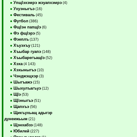
УпщIэхэмрэ жэуапхэмрэ
(4)
Ухуэныгъэ
(16)
Фестиваль
(45)
Футбол
(386)
ФщIэн папщIэ
(6)
Фэ фщIэрэ
(5)
Фэеплъ
(137)
Хъуэхъу
(121)
Хъыбар гуапэ
(148)
ХъыбарегъащIэ
(52)
Хэха
(4 143)
Хэхыныгъэ
(10)
Чэнджэщхэр
(3)
Шыгъажэ
(15)
Шыхулъагъуэ
(12)
ЩIэ
(53)
ЩIэныгъэ
(51)
Щапхъэ
(56)
Щикъухьащ адыгэр
дунеижьым
(21)
Щэнхабзэ
(148)
Юбилей
(227)