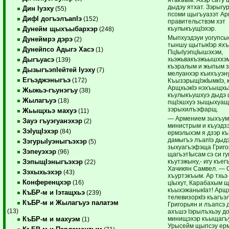
дыдэу ятхат. Зэрыгу
Дин Iуэху
(55)
псоми щыгъуазэт Ар
ДифI догъэлъапIэ
(152)
правительствэм хэт
къулыкъущIэхэр.
Дунейм щыхъыбархэр
(248)
Мыпхуэдэуи уогупсыс
Дунеймрэ дэрэ
(2)
тыншу щытыкIэр яхъ
Дунейпсо Адыгэ Хасэ
(1)
ПцIыIуэпцIышэхэм,
хьэжьвакъэжьышххэм
Дыгъуасэ
(139)
къэралым и жыпым з
ДызыгъэпIейтей Iуэху
(7)
мелуанхэр къихъуэн
Егъэджэныгъэ
(172)
КъызэрыщIэкIымкIэ, 
АрщхьэкIэ нэхъыщхь
Жыжьэ-гъунэгъу
(38)
къулыкъушхуэ дыдэ 
Жылагъуэ
(18)
пщIэшхуэ зыщыхуащI
зэрыхилъэфарщ.
Жьыщхьэ махуэ
(11)
— Армением зыхъум
Зауэ гъуэгуанэхэр
(2)
министрым и къуэдз
ЗэIущIэхэр
(84)
ермэлыхэм я дзэр к
дамыгъэ лъапIэ дыд
ЗэгурыIуэныгъэхэр
(5)
зыхуагъэфэща Григо
Зэпеуэхэр
(96)
щагъэтIысам сэ си г
къутэжыну,- игу къег
ЗэпыщIэныгъэхэр
(22)
Хачикян Самвел. — 
Зэхыхьэхэр
(43)
хъуртэкъым. Ар тхьэ
Конференцхэр
(16)
цIыхут, Карабахым ще
къыхэжаныкIат! Арщх
КъБР-м и Iэтащхьэ
(239)
телевизоркIэ къагъэ
КъБР-м и Жылагъуэ палатэм
Григорьян и лъапсэ 
(13)
ахъшэ Iэрылъхьэу д
минищэхэр къыщагъ
КъБР-м и махуэм
(1)
Урысейм щыпсэу ер