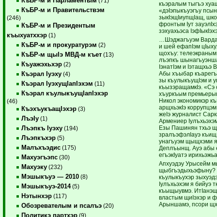
КъБР-м и Парламентым
(71)
къэралым тыгъэ хуа
КъБР-м и Правительствэм
«дэIэпыкъуэгъу псы
зыкIэщIиупщIащ, шко
(246)
фронтым Iут зауэлIх
КъБР-м и Президентым
зэхуахьэса IэфIыкIэ
къыхуатххэр
(1)
…Шэджагъуэм Варда
КъБР-м и прокуратурэм
(2)
и шей ефапIэм цIых
щохъу: телеэкраным
КъБР-м щыIэ МВД-м къет
(13)
лъэпкъ шынагъуэнша
Къуажэхьхэр
(2)
IэнатIэм и Iэтащхьэ 
Абы хъыбар къарегъ
Къэрал Iуэху
(4)
зы къулыкъущIэм и у
Къэрал IуэхущIапIэхэм
(11)
къызэращамкIэ. «Сэ 
Къэрал къулыкъущIапIэхэр
хъуркъым премьеры
Никол экономикэр к
(46)
арщхьэкIэ коррупцэ
КъэхъукъащIэхэр
(3)
жеIэ журналист Сарк
ЛъэIу
(1)
Армениер Iулъхьэхэм
Езы Пашинян тхьэ щ
Лъэпкъ Iуэху
(194)
зралъэфэлIауэ къищI
Лъэпкъхэр
(5)
унагъуэм щыщхэми 
Малъхъэдис
(175)
Деплъынщ. Ауэ абы
егъэкIуатэ ирихьэжьа
Махуэгъэпс
(30)
Апхуэдэу Урысейм мы
Махуэку
(232)
щыбгъэдыхьэфыну? 
Мэшыкъуэ — 2010
(8)
къулыкъухэр зыхуэ
Iулъхьэхэм я бийуэ т
Мэшыкъуэ-2014
(5)
къыщыувмэ. ИтIанэщ
Нэтынхэр
(117)
властым щиIэхэр и 
Арыншамэ, псори щх
Обозревателым и псалъэ
(20)
Политикэ партхэр
(9)