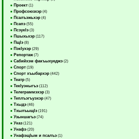
Проект
(1)
Профсоюзхэр
(4)
Псалъэжьхэр
(4)
Псапэ
(55)
ПсэукIэ
(3)
Пшыхьхэр
(117)
ПщIэ
(8)
ПэкIухэр
(29)
Репортаж
(7)
Сабийхэм факъыхуеджэ
(2)
Спорт
(19)
Спорт хъыбархэр
(442)
Театр
(5)
ТекIуэныгъэ
(112)
Телеграммэхэр
(3)
Теплъэгъуэхэр
(47)
Тхыдэ
(46)
ТхылъыщIэ
(191)
Узыншагъэ
(74)
Указ
(121)
Унафэ
(20)
УнафэщIым и псалъэ
(1)