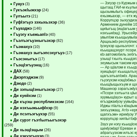
— Зэгуэр сэ Куржым
Гуауэ
(3)
щытащ ГАИ-м къулы
ГукъэкIыжхэр
(24)
щызымыIыгъ офицер
ехьэжьахэр, — етх 
Гулъытэ
(21)
Коррупцэр зыхуэдиз
ГуфIэгъуэ зэхыхьэхэр
(36)
Армением дунейм 10
Гъуазджэ
(146)
щиIыгъщ (ищIагъым 
нэхъыкIэщ). Урысейр 
Гъуэгу къежьапIэ
(40)
увыпIэм къыщыувыIа
Гъэлъэгъуэныгъэхэр
(82)
АрщхьэкIэ республикэ
Iуэхухэр щыхьэлэчт:
Гъэмахуэ
(10)
къыщащэхурт псори.
Гъэмахуэ зыгъэпсэхугъуэ
(17)
кIэ автомобиль зебгъ
узыщI тхылъ къыдэ
Гъэсэныгъэ
(17)
зеумысыж таксим ир
ГъэщIэгъуэнщ
(16)
— Ар щIалэм е хъыд
ДАХ
(58)
хуищIырт къыщалъху
щагъэлъапIэкIэ. Ара
Джэрпэджэж
(9)
гъуэгухэм нэщIэбжьэ 
Дзюдо
(2)
къыщIыщыхъум и щх
Машинэр зэрагъэкIу
Ди зэпыщIэныгъэхэр
(27)
«Псори зэлъыта цIы
Ди куейхэм
(1)
хуумыщIауэ» курыт 
егъэджакIуэу уувыф
Ди къуэш республикэхэм
(164)
Иджы пIалъэ кIэщIы
Ди нэхъыжьыфIхэр
(9)
зихъуэжащ. АтIэ «е
Ди псэлъэгъухэр
(55)
щапхъэм» ирикIуэу 
коррупцэр хипIытIэф
Ди сурэт гъэтIылъыгъэхэр
Зэуэ уи нэгу къыщIо
(259)
щекIуэкIар! Ереван и
Ди хьэщIэщым
(26)
абрагъуэхэм илъэс ку
Ди хэкуэгъухэр
(3)
ятакъым. Ахэр сату щ