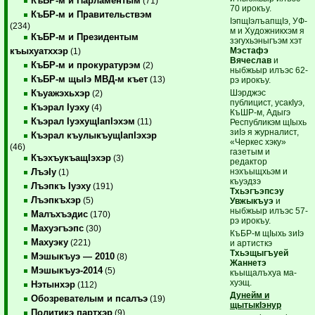
КъБР-м и Парламентым
(71)
70 ирокъу.
КъБР-м и Правительствэм
IэпщIэлъапщIэ, УФ-
(234)
м и Художникхэм я
КъБР-м и Президентым
зэгухьэныгъэм хэт
Мэстафэ
къыхуатххэр
(1)
Вячеслав
и
КъБР-м и прокуратурэм
(2)
ныбжьыр илъэс 62-
КъБР-м щыIэ МВД-м къет
(13)
рэ ирокъу.
Шэрджэс
Къуажэхьхэр
(2)
публицист, усакIуэ,
Къэрал Iуэху
(4)
КъШР-м, Адыгэ
Къэрал IуэхущIапIэхэм
(11)
Республикэм щIыхь
зиIэ я журналист,
Къэрал къулыкъущIапIэхэр
«Черкес хэку»
(46)
газетым и
КъэхъукъащIэхэр
(3)
редактор
нэхъыщхьэм и
ЛъэIу
(1)
къуэдзэ
Лъэпкъ Iуэху
(191)
Тхьэгъэпсэу
Лъэпкъхэр
(5)
Увжыкъуэ
и
ныбжьыр илъэс 57-
Малъхъэдис
(170)
рэ ирокъу.
Махуэгъэпс
(30)
КъБР-м щIыхь зиIэ
Махуэку
(221)
и артисткэ
Тхьэщыгъуей
Мэшыкъуэ — 2010
(8)
Жаннетэ
Мэшыкъуэ-2014
(5)
къыщалъхуа ма-
хуэщ.
Нэтынхэр
(112)
Дунейм и
Обозревателым и псалъэ
(19)
щытыкIэнур
Политикэ партхэр
(9)