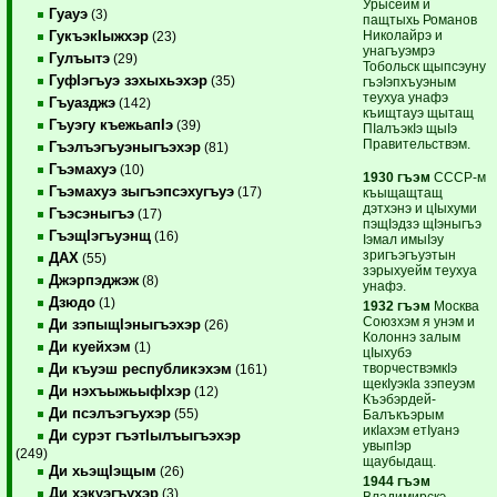
Урысейм и
Гуауэ
(3)
пащтыхь Романов
Николайрэ и
ГукъэкIыжхэр
(23)
унагъуэмрэ
Гулъытэ
(29)
Тобольск щыпсэуну
ГуфIэгъуэ зэхыхьэхэр
(35)
гъэIэпхъуэным
теухуа унафэ
Гъуазджэ
(142)
къищтауэ щытащ
Гъуэгу къежьапIэ
(39)
ПIалъэкIэ щыIэ
Правительствэм.
Гъэлъэгъуэныгъэхэр
(81)
Гъэмахуэ
(10)
1930 гъэм
СССР-м
Гъэмахуэ зыгъэпсэхугъуэ
(17)
къыщащтащ
дэтхэнэ и цIыхуми
Гъэсэныгъэ
(17)
пэщIэдзэ щIэныгъэ
ГъэщIэгъуэнщ
(16)
Iэмал имыIэу
зригъэгъуэтын
ДАХ
(55)
зэрыхуейм теухуа
Джэрпэджэж
(8)
унафэ.
Дзюдо
(1)
1932 гъэм
Москва
Союзхэм я унэм и
Ди зэпыщIэныгъэхэр
(26)
Колоннэ залым
Ди куейхэм
(1)
цIыхубэ
творчествэмкIэ
Ди къуэш республикэхэм
(161)
щекIуэкIа зэпеуэм
Ди нэхъыжьыфIхэр
(12)
Къэбэрдей-
Ди псэлъэгъухэр
(55)
Балъкъэрым
икIахэм етIуанэ
Ди сурэт гъэтIылъыгъэхэр
увыпIэр
(249)
щаубыдащ.
Ди хьэщIэщым
(26)
1944 гъэм
Ди хэкуэгъухэр
(3)
Владимирскэ,