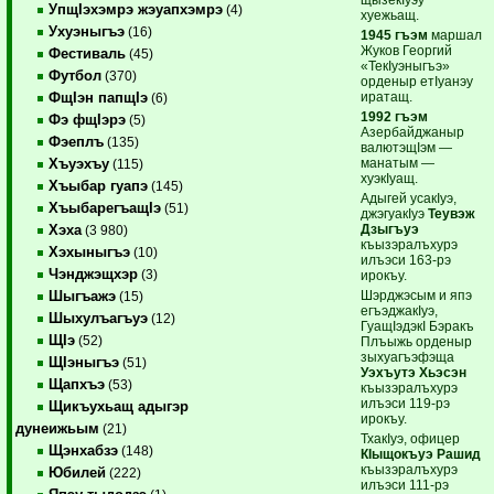
УпщIэхэмрэ жэуапхэмрэ
(4)
хуежьащ.
Ухуэныгъэ
(16)
1945 гъэм
маршал
Жуков Георгий
Фестиваль
(45)
«ТекIуэныгъэ»
Футбол
(370)
орденыр етIуанэу
иратащ.
ФщIэн папщIэ
(6)
1992 гъэм
Фэ фщIэрэ
(5)
Азербайджаныр
Фэеплъ
(135)
валютэщIэм —
манатым —
Хъуэхъу
(115)
хуэкIуащ.
Хъыбар гуапэ
(145)
Адыгей усакIуэ,
ХъыбарегъащIэ
(51)
джэгуакIуэ
Теувэж
Дзыгъуэ
Хэха
(3 980)
къызэралъхурэ
Хэхыныгъэ
(10)
илъэси 163-рэ
Чэнджэщхэр
(3)
ирокъу.
Шэрджэсым и япэ
Шыгъажэ
(15)
егъэджакIуэ,
Шыхулъагъуэ
(12)
ГуащIэдэкI Бэракъ
ЩIэ
(52)
Плъыжь орденыр
зыхуагъэфэща
ЩIэныгъэ
(51)
Уэхъутэ Хьэсэн
Щапхъэ
(53)
къызэралъхурэ
илъэси 119-рэ
Щикъухьащ адыгэр
ирокъу.
дунеижьым
(21)
ТхакIуэ, офицер
Щэнхабзэ
(148)
КIыщокъуэ Рашид
къызэралъхурэ
Юбилей
(222)
илъэси 111-рэ