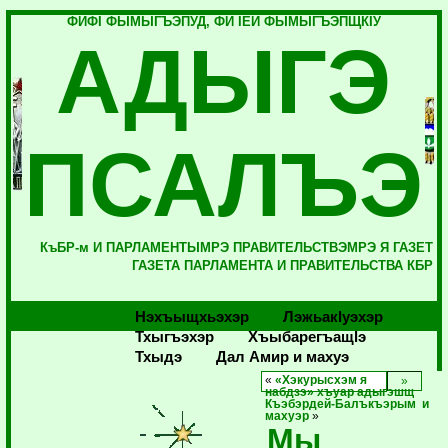
ФИФI ФЫМЫГЪЭПУД, ФИ IЕЙ ФЫМЫГЪЭПЩКIУ
АДЫГЭ
ПСАЛЪЭ
КъБР-м И ПАРЛАМЕНТЫМРЭ ПРАВИТЕЛЬСТВЭМРЭ Я ГАЗЕТ
ГАЗЕТА ПАРЛАМЕНТА И ПРАВИТЕЛЬСТВА КБР
Нэхъыщхьэхэр
Лэжьакlуэхэр
Тхыгъэхэр
Хъыбарегъащlэ
Тхыдэ
Дал Амир и махуэ
«
«Хэкурысхэм я
набдзэ» хъуар адыгэшщ
Къэбэрдей-Балъкъэрым и
махуэр
»
Мы