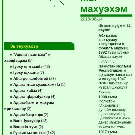
махуэхэм
2018-08-14
ШыщхьэуIум и 14,
гъубж
Абхъазыр
зыхъумэу
хэкIуэдахэм я
Зытеухуахэр
фэеплъ махуэщ.
1992 гъэм Куржы-
"Адыгэ псалъэм" и
Абхъаз зауэм
хьэщIэщым
(5)
щIидзащ.
Пакистан Ислъам
Iуэху еплъыкIэ
(43)
Республикэм и
Iуэху щхьэпэ
(7)
щхьэхуитыныгъэм
Абы дегъэпIейтей
(58)
и махуэщ.
1947
гъэм Пакистаныр
Адыгэ лъагъуэжьхэмкIэ
(1)
къэрал щхьэхуит
Адыгэ хабзэ
(4)
хъуащ.
Адыгэ цIэрыIуэхэр
(4)
1908 гъэм
Фолкстон
Адыгэбзэм и махуэм
(Инджылыз)
ирихьэлIэу
(2)
дунейм щыяпэу
щрагъэкIуэкIащ
Адыгэбзэр ядж
(2)
цIыхубзхэм я нэхъ
Банк Iуэхухэр
(18)
дахэр къыхэхыным
теухуа конкурс.
БэнэкIэ хуит
(2)
1917 гъэм
Гу зылъытапхъэ
(142)