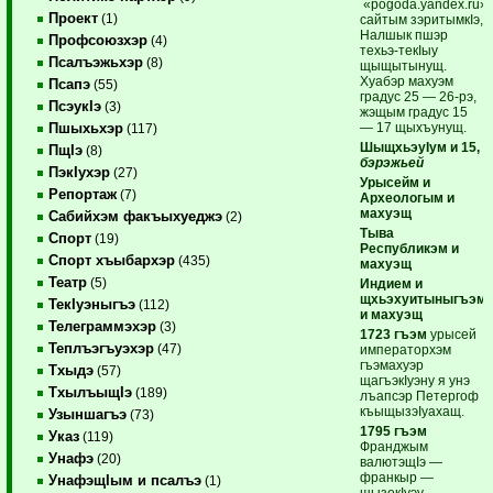
«pogoda.yandex.ru»
Проект
(1)
сайтым зэритымкIэ,
Налшык пшэр
Профсоюзхэр
(4)
техьэ-текIыу
Псалъэжьхэр
(8)
щыщытынущ.
Хуабэр махуэм
Псапэ
(55)
градус 25 — 26-рэ,
ПсэукIэ
(3)
жэщым градус 15
— 17 щыхъунущ.
Пшыхьхэр
(117)
ШыщхьэуIум и 15,
ПщIэ
(8)
бэрэжьей
ПэкIухэр
(27)
Урысейм и
Репортаж
(7)
Археологым и
махуэщ
Сабийхэм факъыхуеджэ
(2)
Тыва
Спорт
(19)
Республикэм и
Спорт хъыбархэр
(435)
махуэщ
Театр
(5)
Индием и
щхьэхуитыныгъэм
ТекIуэныгъэ
(112)
и махуэщ
Телеграммэхэр
(3)
1723 гъэм
урысей
Теплъэгъуэхэр
(47)
императорхэм
гъэмахуэр
Тхыдэ
(57)
щагъэкIуэну я унэ
ТхылъыщIэ
(189)
лъапсэр Петергоф
къыщызэIуахащ.
Узыншагъэ
(73)
1795 гъэм
Указ
(119)
Франджым
Унафэ
(20)
валютэщIэ —
франкыр —
УнафэщIым и псалъэ
(1)
щызекIуэу