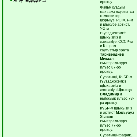
Япэу тыдодзэ
(1)
ирокъу.
Фильм куэдым
макъамэ яхуэзытха
композитор
цIэрыIуэ, РСФСР-м
и цIыхубэ артист,
УФ-м
гъуазджэхэмкIэ
щIыхь зиIэ и
лэжьакIуэ, СССР-м
и Къэрал
саугъэтыр зрата
Таривердиев
Микаэл
къызэралъхурэ
илъэс 87-рэ
ирокъу.
СурэтыщI, КъБР-м
гъуазджэхэмкIэ
щIыхь зиIэ и
лэжьакIуэ
Щхьэцэ
Владимир
и
ныбжьыр илъэс 78-
рэ ирокъу.
КъБР-м щIыхь зиIэ
и артист
Мэкъуауэ
Хьэсэн
къызэралъхурэ
илъэс 77-рэ
ирокъу.
СурэтыщI-график,