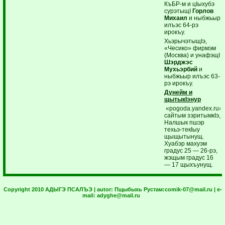
КъБР-м и цIыхубэ
сурэтыщI
Горлов
Михаил
и ныбжьыр
илъэс 64-рэ
ирокъу.
ХьэрычэтыщIэ,
«Чесико» фирмэм
(Москва) и унафэщI
Шэрджэс
Мухьэрбий
и
ныбжьыр илъэс 63-
рэ ирокъу.
Дунейм и
щытыкIэнур
«pogoda.yandex.ru»
сайтым зэритымкIэ,
Налшык пшэр
техьэ-текIыу
щыщытынущ.
Хуабэр махуэм
градус 25 — 26-рэ,
жэщым градус 16
— 17 щыхъунущ.
Copyright 2010 АДЫГЭ ПСАЛЪЭ | autor:
Пщыбыхь Рустам:
comik-07@mail.ru
| e-
mail:
adyghe@mail.ru