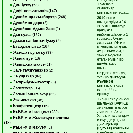
Тюменскэ
Дин Iуэху
(53)
областхэр
ДифI догъэлъапIэ
(147)
къызэрагъэпэщащ.
Дунейм щыхъыбархэр
(248)
2010 гъэм
шыщхьэуIум и 14 —
Дунеймрэ дэрэ
(2)
26-хэм Сингапур
Дунейпсо Адыгэ Хасэ
(1)
щекIуэкIащ
ныбжьыщIэхэм я 1
Дыгъуасэ
(137)
гъэмахуэ Олимп
ДызыгъэпIейтей Iуэху
(7)
джэгухэр. УФ-м и
Егъэджэныгъэ
(167)
командэм медаль
45-рэ къихьри, а
Жыжьэ-гъунэгъу
(38)
зэхьэзэхуэхэм
Жылагъуэ
(18)
етIуанэ увыпIэр
щиубыдауэ
Жьыщхьэ махуэ
(11)
щытащ.
Зауэ гъуэгуанэхэр
(2)
Шэрджэс усакIуэ,
ЗэIущIэхэр
(84)
тхакIуэ
Дыгъужь
Къурмэн
ЗэгурыIуэныгъэхэр
(5)
къызэралъхурэ
Зэпеуэхэр
(96)
илъэс 77-рэ
ирокъу.
ЗэпыщIэныгъэхэр
(22)
Тырку Республикэм
Зэхыхьэхэр
(38)
щылажьэ КАФФЕД
Конференцхэр
(16)
зэгухьэныгъэм хэт,
Дунейпсо Адыгэ
КъБР-м и Iэтащхьэ
(239)
Хасэм и тхьэмадэм
КъБР-м и Жылагъуэ палатэм
и къуэдзэу щыта
(13)
Джандемир
КъБР-м и махуэм
(1)
(Гугъэв) Джихьан
и ныбжьыр илъэс