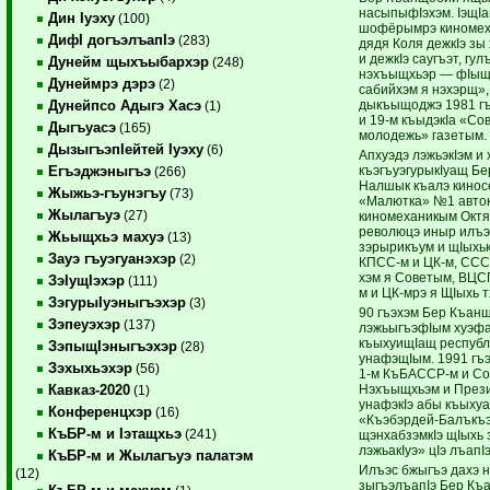
насыпыфIэхэм. IэщI
Дин Iуэху
(100)
шофёрымрэ киноме
ДифI догъэлъапIэ
(283)
дядя Коля дежкIэ зы
и дежкIэ саугъэт, гу
Дунейм щыхъыбархэр
(248)
нэхъыщхьэр — фIыщ
Дунеймрэ дэрэ
(2)
сабийхэм я нэхэрщ»
дыкъыщоджэ 1981 гъ
Дунейпсо Адыгэ Хасэ
(1)
и 19-м къыдэкIа «Со
Дыгъуасэ
(165)
молодежь» газетым.
ДызыгъэпIейтей Iуэху
(6)
Апхуэдэ лэжьэкIэм и
къэгъуэгурыкIуащ Бе
Егъэджэныгъэ
(266)
Налшык къалэ кинос
Жыжьэ-гъунэгъу
(73)
«Малютка» №1 авто
Жылагъуэ
(27)
киномеханикым Октя
революцэ иныр илъэ
Жьыщхьэ махуэ
(13)
зэрырикъум и щIыхьк
Зауэ гъуэгуанэхэр
(2)
КПСС-м и ЦК-м, ССС
хэм я Советым, ВЦ
ЗэIущIэхэр
(111)
м и ЦК-мрэ я ЩIыхь 
ЗэгурыIуэныгъэхэр
(3)
90 гъэхэм Бер Къан
Зэпеуэхэр
(137)
лэжьыгъэфIым хуэф
къыхуищIащ республ
ЗэпыщIэныгъэхэр
(28)
унафэщIым. 1991 гъэ
Зэхыхьэхэр
(56)
1-м КъБАССР-м и Со
Нэхъыщхьэм и През
Кавказ-2020
(1)
унафэкIэ абы къых
Конференцхэр
(16)
«Къэбэрдей-Балъкъ
КъБР-м и Iэтащхьэ
(241)
щэнхабзэмкIэ щIыхь з
лэжьакIуэ» цIэ лъапIэ
КъБР-м и Жылагъуэ палатэм
Илъэс бжыгъэ дахэ 
(12)
зыгъэлъапIэ Бер Къ