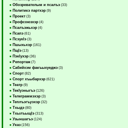
Обозревателым и псалъэ
(33)
Политикэ партхэр
(9)
Проект
(3)
Профсоюзхэр
(4)
Псалъэжьхэр
(4)
Псапэ
(61)
ПсэукIэ
(3)
Пшыхьхэр
(161)
ПщIэ
(13)
ПэкIухэр
(36)
Репортаж
(7)
Сабийхэм факъыхуеджэ
(3)
Спорт
(82)
Спорт хъыбархэр
(621)
Театр
(9)
ТекIуэныгъэ
(126)
Телеграммэхэр
(3)
Теплъэгъуэхэр
(32)
Тхыдэ
(80)
ТхылъыщIэ
(313)
Узыншагъэ
(124)
Указ
(156)