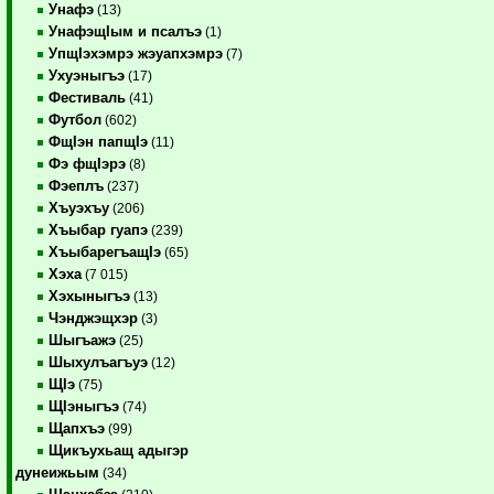
Унафэ
(13)
УнафэщIым и псалъэ
(1)
УпщIэхэмрэ жэуапхэмрэ
(7)
Ухуэныгъэ
(17)
Фестиваль
(41)
Футбол
(602)
ФщIэн папщIэ
(11)
Фэ фщIэрэ
(8)
Фэеплъ
(237)
Хъуэхъу
(206)
Хъыбар гуапэ
(239)
ХъыбарегъащIэ
(65)
Хэха
(7 015)
Хэхыныгъэ
(13)
Чэнджэщхэр
(3)
Шыгъажэ
(25)
Шыхулъагъуэ
(12)
ЩIэ
(75)
ЩIэныгъэ
(74)
Щапхъэ
(99)
Щикъухьащ адыгэр
дунеижьым
(34)