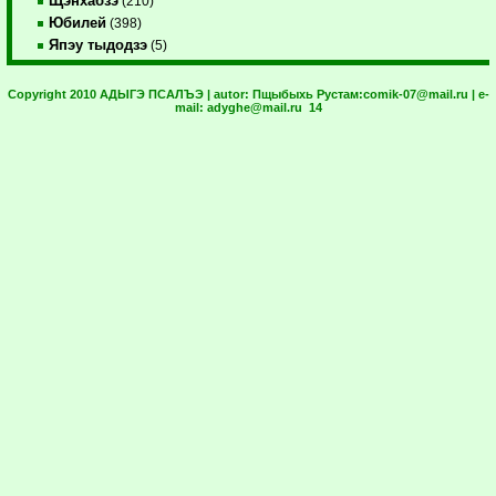
Щэнхабзэ
(210)
Юбилей
(398)
Япэу тыдодзэ
(5)
Copyright 2010 АДЫГЭ ПСАЛЪЭ | autor:
Пщыбыхь Рустам:
comik-07@mail.ru
| e-
mail:
adyghe@mail.ru
14