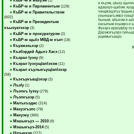
КъБР-м и махуэм
(1)
и къуэм, цIыху щыпкъ
КъБР-м и Парламентым
(129)
адэшхуэ щабэм, куэд
чэнджэщэгъу Iущым 
КъБР-м и Правительствэм
узыншагъэмрэ гуащIэ
(602)
быным, абыхэм я щI
КъБР-м и Президентым
насыпым езымрэ и щ
къыхуатххэр
(3)
Фузэрэ иригуфIэу псэ
Дэрэжэгъуэрэ гукъыд
КъБР-м и прокуратурэм
(2)
ущимыгъащIэ.
КъБР-м щыIэ МВД-м къет
(18)
Къуажэхьхэр
(2)
Къэбэрдей Адыгэ Хасэ
(12)
Къэрал Iуэху
(9)
Къэрал IуэхущIапIэхэм
(11)
Къэрал къулыкъущIапIэхэр
(58)
КъэхъукъащIэхэр
(3)
ЛъэIу
(1)
Лъэпкъ Iуэху
(279)
Лъэпкъхэр
(5)
Малъхъэдис
(314)
Махуэгъэпс
(78)
Махуэку
(360)
Мэшыкъуэ — 2010
(9)
Мэшыкъуэ-2014
(5)
Нэтынхэр
(227)