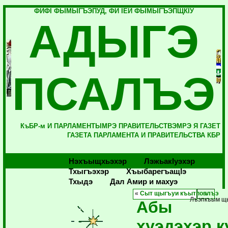
ФИФI ФЫМЫГЪЭПУД, ФИ IЕЙ ФЫМЫГЪЭПЩКIУ
АДЫГЭ
ПСАЛЪЭ
КъБР-м И ПАРЛАМЕНТЫМРЭ ПРАВИТЕЛЬСТВЭМРЭ Я ГАЗЕТ
ГАЗЕТА ПАРЛАМЕНТА И ПРАВИТЕЛЬСТВА КБР
Нэхъыщхьэхэр
Лэжьакlуэхэр
Тхыгъэхэр
Хъыбарегъащlэ
Тхыдэ
Дал Амир и махуэ
«
Сыт щыгъуи къытпоплъэ
Лъэпкъым щ
Абы
хуэдэхэр к