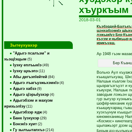
хъуркъым
2018-03-01
Къэбэрдей-Балъкъ
щэнхабзэмкIэ щIыхь
лэжьакIуэ Бер Къа
къуэм и ныбжьыр и
ирикъуащ.
Зытеухуахэр
"Адыгэ псалъэм" и
Ар 1948 гъэм мазае
хьэщIэщым
(5)
Бер Къан
Iуэху еплъыкIэ
(49)
Iуэху щхьэпэ
(11)
Вольнэ Аул къуаж
къыщалъхуащ. Шко
Абы дегъэпIейтей
(84)
Налшык къалэм Iэщ
Адыгэ лъагъуэжьхэмкIэ
(4)
щызрагъэгъуэт и к
Адыгэ хабзэ
(9)
къиухри, Налшык п
заводым лэжьэн щ
Адыгэ цIэрыIуэхэр
(4)
гур зыгуэр хуэныкъ
Адыгэбзэм и махуэм
шофёр-механик кур
ирихьэлIэу
(11)
къыщиухаращ гъащI
хуэхъунум къыщыт
Адыгэбзэр ядж
(4)
киномеханикыу На
Банк Iуэхухэр
(29)
«Космос» кинотеат
БэнэкIэ хуит
(2)
щылажьэрт дзэм щ
Гу зылъытапхъэ
(214)
Берым дзэ къулыкъу