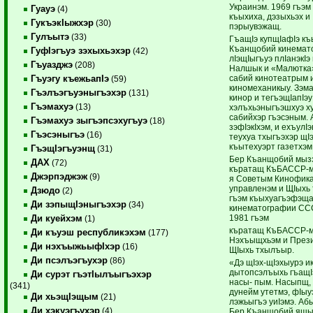
Украинэм. 1969 гъэм
Гуауэ
(4)
къыхиха, дэзыхьэх и 
ГукъэкIыжхэр
(30)
пэрыувэжащ.
Гулъытэ
(33)
ГъащIэ купщIафIэ к
Къанщобий кинемат
ГуфIэгъуэ зэхыхьэхэр
(42)
лIэщIыгъуэ плIанэкI
Гъуазджэ
(208)
Налшык и «Малютка»
сабий кинотеатрым 
Гъуэгу къежьапIэ
(59)
киномеханикыу. Зэма
Гъэлъэгъуэныгъэхэр
(131)
кинор и тегъэщIапIэу
Гъэмахуэ
(13)
хэлъхьэныгъэшхуэ х
сабийхэр гъэсэным. 
Гъэмахуэ зыгъэпсэхугъуэ
(18)
зэфIэкIхэм, и ехъулI
Гъэсэныгъэ
(16)
теухуа тхыгъэхэр щI
къытехуэрт газетхэм
ГъэщIэгъуэнщ
(31)
Бер Къанщобий мызэ
ДАХ
(72)
къратащ КъБАССР-м
Джэрпэджэж
(9)
я Советым Кинофика
управленэм и ЩIыхь
Дзюдо
(2)
гъэм къыхуагъэфэщ
Ди зэпыщIэныгъэхэр
(34)
кинематографии ССС
1981 гъэм
Ди куейхэм
(1)
къратащ КъБАССР-м
Ди къуэш республикэхэм
(177)
Нэхъыщхьэм и През
Ди нэхъыжьыфIхэр
(16)
ЩIыхь тхылъыр.
Ди псэлъэгъухэр
(86)
«Дэ щIэх-щIэхыурэ ик
дытопсэлъыхь гъащI
Ди сурэт гъэтIылъыгъэхэр
насы- пым. Насыпщ, 
(341)
дунейм утетмэ, фIыу
Ди хьэщIэщым
(21)
лэжьыгъэ уиIэмэ. Аб
Ди хэкуэгъухэр
(4)
Бер Къанщобий ящ