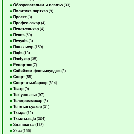
Обозревателым и псалъэ
(33)
Политикэ партхэр
(9)
Проект
(3)
Профсоюзхэр
(4)
Псалъэжьхэр
(4)
Псапэ
(59)
ПсэукIэ
(3)
Пшыхьхэр
(159)
ПщIэ
(13)
ПэкIухэр
(35)
Репортаж
(7)
Сабийхэм факъыхуеджэ
(3)
Спорт
(55)
Спорт хъыбархэр
(614)
Театр
(9)
ТекIуэныгъэ
(97)
Телеграммэхэр
(3)
Теплъэгъуэхэр
(31)
Тхыдэ
(72)
ТхылъыщIэ
(304)
Узыншагъэ
(118)
Указ
(156)