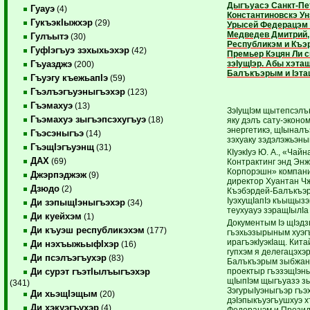
Дыгъуасэ Санкт-Пе
Гуауэ
(4)
Константиновскэ Ун
ГукъэкIыжхэр
(29)
Урысей Федерацэм 
Медведев Дмитрий,
Гулъытэ
(30)
Республикэм и Къэ
ГуфIэгъуэ зэхыхьэхэр
(42)
Премьер Кэцян Ли с
зэIущIэр. Абы хэта
Гъуазджэ
(200)
Балъкъэрым и Iэтащ
Гъуэгу къежьапIэ
(59)
Гъэлъэгъуэныгъэхэр
(123)
Гъэмахуэ
(13)
ЗэIущIэм щытепсэлъ
Гъэмахуэ зыгъэпсэхугъуэ
(18)
яку дэлъ сату-эконом
энергетикэ, щIыналъэ
Гъэсэныгъэ
(14)
зэхуаку зэдэлэжьэны
ГъэщIэгъуэнщ
(31)
КIуэкIуэ Ю. А., «Чай
ДАХ
(69)
Контрактинг энд Эн
Корпорэшн» компани
Джэрпэджэж
(9)
директор Хуантан Ч
Дзюдо
(2)
Къэбэрдей-Балъкъэ
IуэхущIапIэ къыщы
Ди зэпыщIэныгъэхэр
(34)
теухуауэ зэращIылIа
Ди куейхэм
(1)
Документым Iэ щIэдз
Ди къуэш республикэхэм
(177)
гъэхьэзырыным хуэг
ирагъэкIуэкIащ. Кита
Ди нэхъыжьыфIхэр
(16)
гупхэм я делегацэхэ
Ди псэлъэгъухэр
(83)
Балъкъэрым зыбжанэ
проектыр гъэзэщIэны
Ди сурэт гъэтIылъыгъэхэр
щIыпIэм щыгъуазэ 
(341)
ЗэгурыIуэныгъэр гъ
Ди хьэщIэщым
(20)
дэIэпыкъуэгъушхуэ 
Ди хэкуэгъухэр
(4)
Федерацэм и Прези