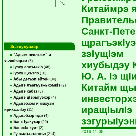
Китаймрэ 
Правитель
Санкт-Пете
щрагъэкIуэ
Зытеухуахэр
зэIущIэм
"Адыгэ псалъэм" и
хьэщIэщым
(5)
хиубыдэу К
Iуэху еплъыкIэ
(48)
Ю. А. Iэ щ
Iуэху щхьэпэ
(10)
Абы дегъэпIейтей
(84)
Китайм щ
Адыгэ лъагъуэжьхэмкIэ
(2)
Адыгэ хабзэ
(3)
инвесторх
Адыгэ цIэрыIуэхэр
(4)
Адыгэбзэм и махуэм
иращIылIэ
ирихьэлIэу
(11)
Адыгэбзэр ядж
(4)
зэгурыIуэ
Банк Iуэхухэр
(29)
БэнэкIэ хуит
(2)
2016-11-08
Гу зылъытапхъэ
(214)