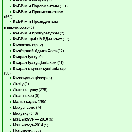
КъБР-м и махуэм
(1)
КъБР-м и Парламентым
(111)
КъБР-м и Правительствэм
(562)
КъБР-м и Президентым
къыхуатххэр
(3)
КъБР-м и прокуратурэм
(2)
КъБР-м щыIэ МВД-м къет
(17)
Къуажэхьхэр
(2)
Къэбэрдей Адыгэ Хасэ
(12)
Къэрал Iуэху
(9)
Къэрал IуэхущIапIэхэм
(11)
Къэрал къулыкъущIапIэхэр
(58)
КъэхъукъащIэхэр
(3)
ЛъэIу
(1)
Лъэпкъ Iуэху
(275)
Лъэпкъхэр
(5)
Малъхъэдис
(295)
Махуэгъэпс
(74)
Махуэку
(348)
Мэшыкъуэ — 2010
(9)
Мэшыкъуэ-2014
(5)
Нэтынхэр
(227)