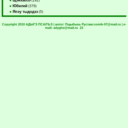
Щэнхабзэ
(192)
Юбилей
(379)
Япэу тыдодзэ
(5)
Copyright 2010 АДЫГЭ ПСАЛЪЭ | autor:
Пщыбыхь Рустам:
comik-07@mail.ru
| e-
mail:
adyghe@mail.ru
23