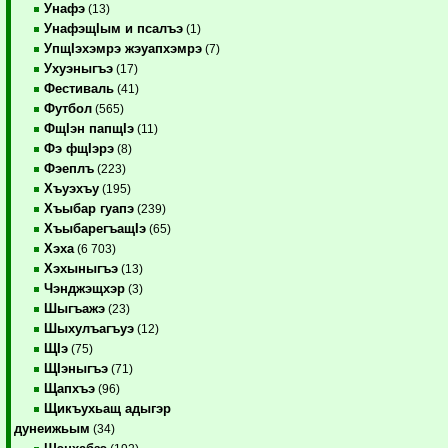
Унафэ
(13)
УнафэщIым и псалъэ
(1)
УпщIэхэмрэ жэуапхэмрэ
(7)
Ухуэныгъэ
(17)
Фестиваль
(41)
Футбол
(565)
ФщIэн папщIэ
(11)
Фэ фщIэрэ
(8)
Фэеплъ
(223)
Хъуэхъу
(195)
Хъыбар гуапэ
(239)
ХъыбарегъащIэ
(65)
Хэха
(6 703)
Хэхыныгъэ
(13)
Чэнджэщхэр
(3)
Шыгъажэ
(23)
Шыхулъагъуэ
(12)
ЩIэ
(75)
ЩIэныгъэ
(71)
Щапхъэ
(96)
Щикъухьащ адыгэр
дунеижьым
(34)