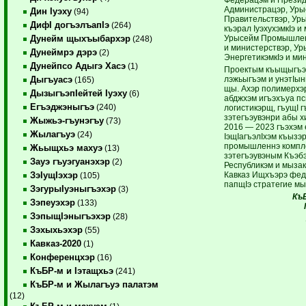
Администрацэр, Уры
Дин Iуэху
(94)
Правительствэр, Ур
ДифI догъэлъапIэ
(264)
къэрал IуэхухэмкIэ и
Урысейм Промышлен
Дунейм щыхъыбархэр
(248)
и министерствэр, У
Дунеймрэ дэрэ
(2)
ЭнергетикэмкIэ и ми
Дунейпсо Адыгэ Хасэ
(1)
Проектым къыщыгъэ
лэжьыгъэм и унэтIы
Дыгъуасэ
(165)
щы. Ахэр полимерхэ
ДызыгъэпIейтей Iуэху
(6)
абджхэм игъэхъуа п
Егъэджэныгъэ
(240)
логистикэрщ, гъущI 
зэтегъэувэнри абы 
Жыжьэ-гъунэгъу
(73)
2016 — 2023 гъэхэм
Жылагъуэ
(24)
IэщIагъэлIхэм къызэ
промышленнэ компл
Жьыщхьэ махуэ
(13)
зэтегъэувэным Къэб
Зауэ гъуэгуанэхэр
(2)
Республикэм и мыза
Кавказ Ищхъэрэ фед
ЗэIущIэхэр
(105)
папщIэ стратегие мы
ЗэгурыIуэныгъэхэр
(3)
Къ
Зэпеуэхэр
(133)
ЗэпыщIэныгъэхэр
(28)
Зэхыхьэхэр
(55)
Кавказ-2020
(1)
Конференцхэр
(16)
КъБР-м и Iэтащхьэ
(241)
КъБР-м и Жылагъуэ палатэм
(12)