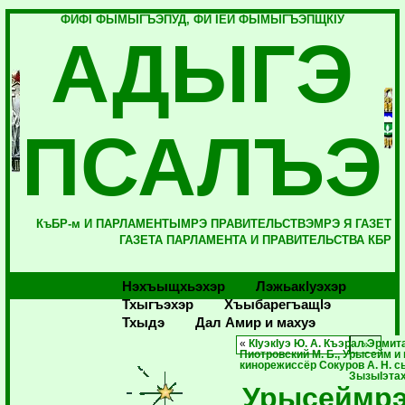
ФИФI ФЫМЫГЪЭПУД, ФИ IЕЙ ФЫМЫГЪЭПЩКIУ
АДЫГЭ
ПСАЛЪЭ
КъБР-м И ПАРЛАМЕНТЫМРЭ ПРАВИТЕЛЬСТВЭМРЭ Я ГАЗЕТ
ГАЗЕТА ПАРЛАМЕНТА И ПРАВИТЕЛЬСТВА КБР
Нэхъыщхьэхэр
Лэжьакlуэхэр
Тхыгъэхэр
Хъыбарегъащlэ
Тхыдэ
Дал Амир и махуэ
«
КIуэкIуэ Ю. А. Къэрал Эрми
Пиотровский М. Б., Урысейм и 
кинорежиссёр Сокуров А. Н. 
ЗызыIэта
Урысеймр