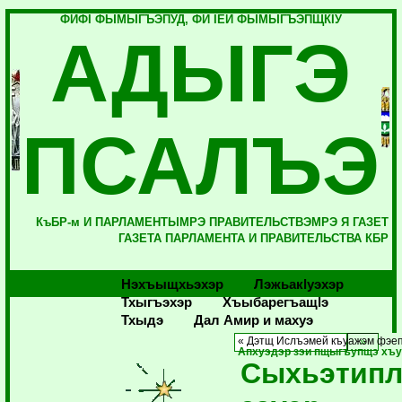
ФИФI ФЫМЫГЪЭПУД, ФИ IЕЙ ФЫМЫГЪЭПЩКIУ
АДЫГЭ
ПСАЛЪЭ
КъБР-м И ПАРЛАМЕНТЫМРЭ ПРАВИТЕЛЬСТВЭМРЭ Я ГАЗЕТ
ГАЗЕТА ПАРЛАМЕНТА И ПРАВИТЕЛЬСТВА КБР
Нэхъыщхьэхэр
Лэжьакlуэхэр
Тхыгъэхэр
Хъыбарегъащlэ
Тхыдэ
Дал Амир и махуэ
« Дэтщ Ислъэмей къуажэм фэе
Апхуэдэр зэи пщыгъупщэ хъ
Сыхьэтип