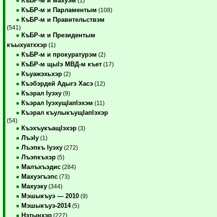
КъБР-м и махуэм
(1)
КъБР-м и Парламентым
(108)
КъБР-м и Правительствэм
(541)
КъБР-м и Президентым
къыхуатххэр
(1)
КъБР-м и прокуратурэм
(2)
КъБР-м щыIэ МВД-м къет
(17)
Къуажэхьхэр
(2)
Къэбэрдей Адыгэ Хасэ
(12)
Къэрал Iуэху
(9)
Къэрал IуэхущIапIэхэм
(11)
Къэрал къулыкъущIапIэхэр
(54)
КъэхъукъащIэхэр
(3)
ЛъэIу
(1)
Лъэпкъ Iуэху
(272)
Лъэпкъхэр
(5)
Малъхъэдис
(284)
Махуэгъэпс
(73)
Махуэку
(344)
Мэшыкъуэ — 2010
(9)
Мэшыкъуэ-2014
(5)
Нэтынхэр
(227)