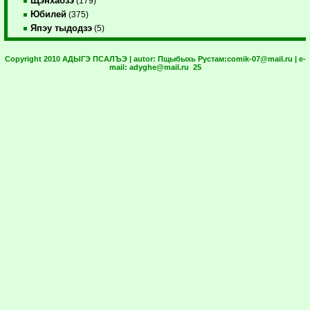
Щэнхабзэ
(179)
Юбилей
(375)
Япэу тыдодзэ
(5)
Copyright 2010 АДЫГЭ ПСАЛЪЭ | autor:
Пщыбыхь Рустам:
comik-07@mail.ru
| e-
mail:
adyghe@mail.ru
25