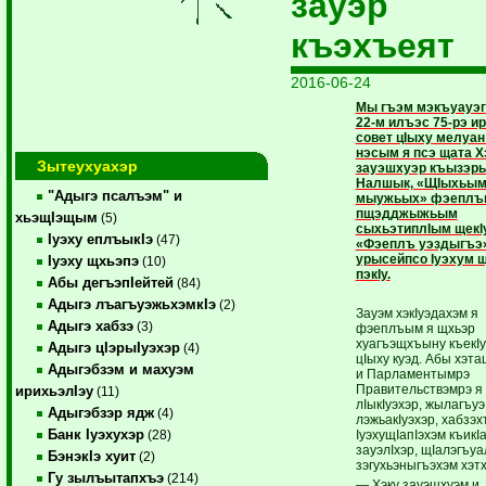
зауэр
къэхъеят
2016-06-24
Мы гъэм мэкъуауэг
22-м илъэс 75-рэ и
совет цIыху мелуан
нэсым я псэ щата Х
Зытеухуахэр
зауэшхуэр къызэр
Налшык, «ЩIыхьым
"Адыгэ псалъэм" и
мыужьых» фэеплъ
пщэдджыжьым
хьэщIэщым
(5)
сыхьэтиплIым щекI
Iуэху еплъыкIэ
(47)
«Фэеплъ уэздыгъэ
урысейпсо Iуэхум
Iуэху щхьэпэ
(10)
пэкIу.
Абы дегъэпIейтей
(84)
Адыгэ лъагъуэжьхэмкIэ
(2)
Зауэм хэкIуэдахэм я
Адыгэ хабзэ
(3)
фэеплъым я щхьэр
хуагъэщхъыну къекI
Адыгэ цIэрыIуэхэр
(4)
цIыху куэд. Абы хэт
Адыгэбзэм и махуэм
и Парламентымрэ
Правительствэмрэ я
ирихьэлIэу
(11)
лIыкIуэхэр, жылагъуэ
Адыгэбзэр ядж
(4)
лэжьакIуэхэр, хабзэ
Банк Iуэхухэр
IуэхущIапIэхэм къикIа
(28)
зауэлIхэр, щIалэгъуа
БэнэкIэ хуит
(2)
зэгухьэныгъэхэм хэтх
Гу зылъытапхъэ
(214)
— Хэку зауэшхуэм и