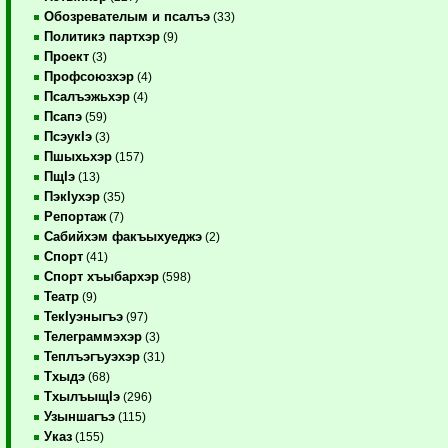
Обозревателым и псалъэ
(33)
Политикэ партхэр
(9)
Проект
(3)
Профсоюзхэр
(4)
Псалъэжьхэр
(4)
Псапэ
(59)
ПсэукIэ
(3)
Пшыхьхэр
(157)
ПщIэ
(13)
ПэкIухэр
(35)
Репортаж
(7)
Сабийхэм факъыхуеджэ
(2)
Спорт
(41)
Спорт хъыбархэр
(598)
Театр
(9)
ТекIуэныгъэ
(97)
Телеграммэхэр
(3)
Теплъэгъуэхэр
(31)
Тхыдэ
(68)
ТхылъыщIэ
(296)
Узыншагъэ
(115)
Указ
(155)