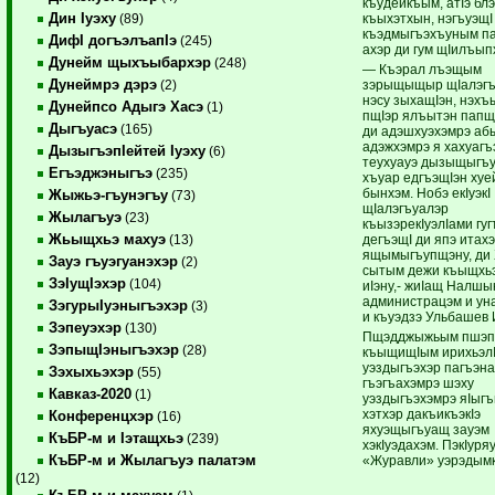
къудейкъым, атIэ блэ
Дин Iуэху
къыхэтхын, нэгъуэщI
(89)
къэдмыгъэхъуным п
ДифI догъэлъапIэ
(245)
ахэр ди гум щIилъып
Дунейм щыхъыбархэр
(248)
— Къэрал лъэщым
Дунеймрэ дэрэ
зэрыщыщыр щIалэгъ
(2)
нэсу зыхащIэн, нэхъ
Дунейпсо Адыгэ Хасэ
(1)
пщIэр ялъытэн папщI
Дыгъуасэ
(165)
ди адэшхуэхэмрэ аб
адэжхэмрэ я хахуагъ
ДызыгъэпIейтей Iуэху
(6)
теухуауэ дызыщыгъу
Егъэджэныгъэ
(235)
хъуар едгъэщIэн хуе
бынхэм. Нобэ екIуэкI 
Жыжьэ-гъунэгъу
(73)
щIалэгъуалэр
Жылагъуэ
(23)
къызэрекIуэлIами гуг
Жьыщхьэ махуэ
дегъэщI ди япэ итах
(13)
ящымыгъупщэну, ди 
Зауэ гъуэгуанэхэр
(2)
сытым дежи къыщх
ЗэIущIэхэр
(104)
иIэну,- жиIащ Налшы
администрацэм и у
ЗэгурыIуэныгъэхэр
(3)
и къуэдзэ Ульбашев
Зэпеуэхэр
(130)
Пщэдджыжьым пшэп
ЗэпыщIэныгъэхэр
(28)
къыщищIым ирихьэлI
уэздыгъэхэр пагъэна
Зэхыхьэхэр
(55)
гъэгъахэмрэ шэху
Кавказ-2020
(1)
уэздыгъэхэмрэ яIыгъ
хэтхэр дакъикъэкIэ
Конференцхэр
(16)
яхуэщыгъуащ зауэм
КъБР-м и Iэтащхьэ
(239)
хэкIуэдахэм. ПэкIуря
КъБР-м и Жылагъуэ палатэм
«Журавли» уэрэдымк
(12)