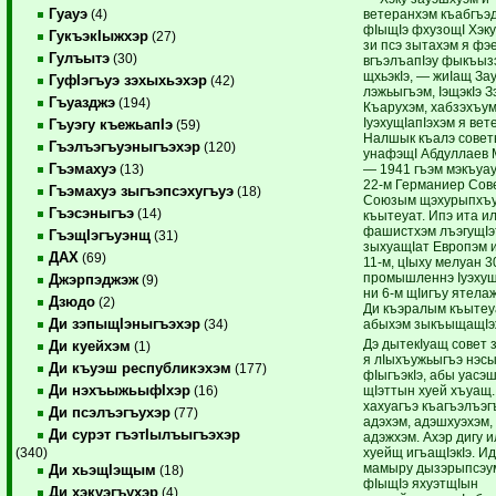
Гуауэ
ветеранхэм къабгъэд
(4)
фIыщIэ фхузощI Хэку
ГукъэкIыжхэр
(27)
зи псэ зытахэм я ф
Гулъытэ
(30)
вгъэлъапIэу фыкъыз
щхьэкIэ, — жиIащ Зау
ГуфIэгъуэ зэхыхьэхэр
(42)
лэжьыгъэм, IэщэкIэ З
Гъуазджэ
(194)
Къарухэм, хабзэхъу
IуэхущIапIэхэм я вет
Гъуэгу къежьапIэ
(59)
Налшык къалэ совет
Гъэлъэгъуэныгъэхэр
(120)
унафэщI Абдуллаев 
Гъэмахуэ
— 1941 гъэм мэкъуау
(13)
22-м Германиер Сов
Гъэмахуэ зыгъэпсэхугъуэ
(18)
Союзым щэхурыпхъу
Гъэсэныгъэ
(14)
къытеуат. Ипэ ита и
фашистхэм лъэгущIэ
ГъэщIэгъуэнщ
(31)
зыхуащIат Европэм 
ДАХ
(69)
11-м, цIыху мелуан 3
промышленнэ IуэхущI
Джэрпэджэж
(9)
ни 6-м щIигъу ятелаж
Дзюдо
(2)
Ди къэралым къытеу
Ди зэпыщIэныгъэхэр
абыхэм зыкъыщащIэ
(34)
Дэ дытекIуащ совет 
Ди куейхэм
(1)
я лIыхъужьыгъэ нэсы
Ди къуэш республикэхэм
(177)
фIыгъэкIэ, абы уасэ
Ди нэхъыжьыфIхэр
щIэттын хуей хъуащ.
(16)
хахуагъэ къагъэлъэг
Ди псэлъэгъухэр
(77)
адэхэм, адэшхуэхэм,
Ди сурэт гъэтIылъыгъэхэр
адэжхэм. Ахэр дигу 
хуейщ игъащIэкIэ. И
(340)
мамыру дызэрыпсэум
Ди хьэщIэщым
(18)
фIыщIэ яхуэтщIын
Ди хэкуэгъухэр
(4)