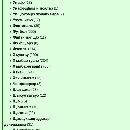
Унафэ
(13)
УнафэщIым и псалъэ
(1)
УпщIэхэмрэ жэуапхэмрэ
(7)
Ухуэныгъэ
(17)
Фестиваль
(39)
Футбол
(555)
ФщIэн папщIэ
(11)
Фэ фщIэрэ
(8)
Фэеплъ
(214)
Хъуэхъу
(190)
Хъыбар гуапэ
(234)
ХъыбарегъащIэ
(65)
Хэха
(6 594)
Хэхыныгъэ
(13)
Чэнджэщхэр
(3)
Шыгъажэ
(23)
Шыхулъагъуэ
(12)
ЩIэ
(75)
ЩIэныгъэ
(70)
Щапхъэ
(93)
Щикъухьащ адыгэр
дунеижьым
(31)