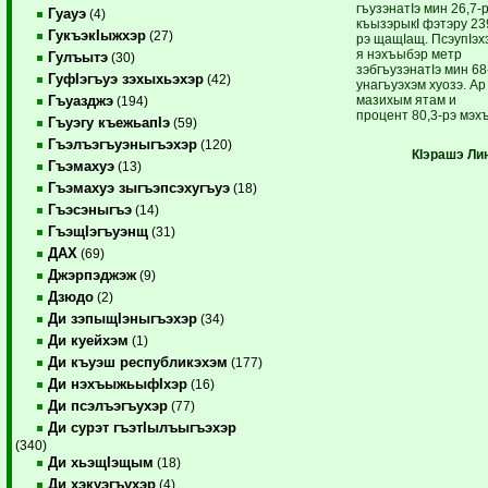
гъу­зэнатIэ мин 26,7-
Гуауэ
(4)
къызэрыкI фэтэру 23
ГукъэкIыжхэр
(27)
рэ щащIащ. Псэу­пIэх
я нэхъыбэр метр
Гулъытэ
(30)
зэбгъузэнатIэ мин 68
ГуфIэгъуэ зэхыхьэхэр
(42)
унагъуэхэм хуозэ. Ар
мазихым ятам и
Гъуазджэ
(194)
процент 80,3-рэ мэхъ
Гъуэгу къежьапIэ
(59)
Гъэлъэгъуэныгъэхэр
(120)
КIэрашэ Ли
Гъэмахуэ
(13)
Гъэмахуэ зыгъэпсэхугъуэ
(18)
Гъэсэныгъэ
(14)
ГъэщIэгъуэнщ
(31)
ДАХ
(69)
Джэрпэджэж
(9)
Дзюдо
(2)
Ди зэпыщIэныгъэхэр
(34)
Ди куейхэм
(1)
Ди къуэш республикэхэм
(177)
Ди нэхъыжьыфIхэр
(16)
Ди псэлъэгъухэр
(77)
Ди сурэт гъэтIылъыгъэхэр
(340)
Ди хьэщIэщым
(18)
Ди хэкуэгъухэр
(4)