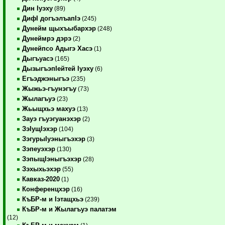
Дин Iуэху
(89)
ДифI догъэлъапIэ
(245)
Дунейм щыхъыбархэр
(248)
Дунеймрэ дэрэ
(2)
Дунейпсо Адыгэ Хасэ
(1)
Дыгъуасэ
(165)
ДызыгъэпIейтей Iуэху
(6)
Егъэджэныгъэ
(235)
Жыжьэ-гъунэгъу
(73)
Жылагъуэ
(23)
Жьыщхьэ махуэ
(13)
Зауэ гъуэгуанэхэр
(2)
ЗэIущIэхэр
(104)
ЗэгурыIуэныгъэхэр
(3)
Зэпеуэхэр
(130)
ЗэпыщIэныгъэхэр
(28)
Зэхыхьэхэр
(55)
Кавказ-2020
(1)
Конференцхэр
(16)
КъБР-м и Iэтащхьэ
(239)
КъБР-м и Жылагъуэ палатэм
(12)