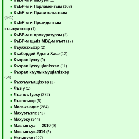
КъБР-м и махуэм
(1)
КъБР-м и Парламентым
(108)
КъБР-м и Правительствэм
(541)
КъБР-м и Президентым
къыхуатххэр
(1)
КъБР-м и прокуратурэм
(2)
КъБР-м щыIэ МВД-м къет
(17)
Къуажэхьхэр
(2)
Къэбэрдей Адыгэ Хасэ
(12)
Къэрал Iуэху
(9)
Къэрал IуэхущIапIэхэм
(11)
Къэрал къулыкъущIапIэхэр
(54)
КъэхъукъащIэхэр
(3)
ЛъэIу
(1)
Лъэпкъ Iуэху
(272)
Лъэпкъхэр
(5)
Малъхъэдис
(284)
Махуэгъэпс
(73)
Махуэку
(344)
Мэшыкъуэ — 2010
(9)
Мэшыкъуэ-2014
(5)
Нэтынхэр
(227)