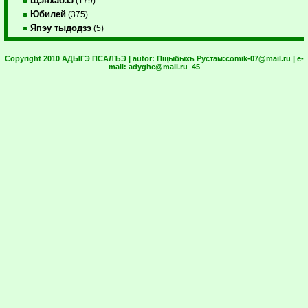
Щэнхабзэ
(179)
Юбилей
(375)
Япэу тыдодзэ
(5)
Copyright 2010 АДЫГЭ ПСАЛЪЭ | autor:
Пщыбыхь Рустам:
comik-07@mail.ru
| e-
mail:
adyghe@mail.ru
45