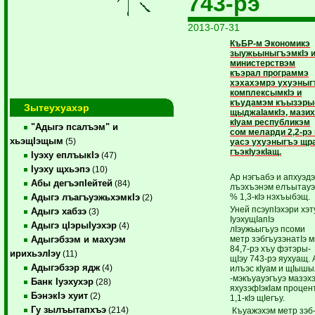
743-рэ
2013-07-31
КъБР-м Экономикэ
зыужьыныгъэмкIэ 
министерствэм
къэрал программэ
хэхахэмрэ ухуэныг
комплек­сым­кIэ и
къудамэм къызэры
Зытеухуахэр
щы­джаIамкIэ, мази
кIуам республикэм
"Адыгэ псалъэм" и
сом меларди 2,2-рэ 
хьэщIэщым
(5)
уасэ ухуэныгъэ щр
гъэ­кIуэкIащ.
Iуэху еплъыкIэ
(47)
Iуэху щхьэпэ
(10)
Ар нэгъабэ и апхуэд
Абы дегъэпIейтей
(84)
лъэхъэнэм елъытау
% 1,3-кIэ нэхъыбэщ.
Адыгэ лъагъуэжьхэмкIэ
(2)
Уней псэупIэхэри хэт
Адыгэ хабзэ
(3)
IуэхущIапIэ
Адыгэ цIэрыIуэхэр
(4)
лIэужьыгъуэ псоми
метр зэбгъу­зэнатIэ 
Адыгэбзэм и махуэм
84,7-рэ хъу фэтэ­ры­
ирихьэлIэу
(11)
щIэу 743-рэ яу­хуащ. 
Адыгэбзэр ядж
(4)
илъэс кIуам и щIышы
-мэкъуауэгъуэ мазэх
Банк Iуэхухэр
(28)
яхузэфIэкIам процен
БэнэкIэ хуит
(2)
1,1-кIэ щIегъу.
Гу зылъытапхъэ
(214)
Къуажэхэм метр зэб