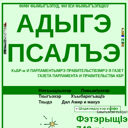
ФИФI ФЫМЫГЪЭПУД, ФИ IЕЙ ФЫМЫГЪЭПЩКIУ
АДЫГЭ
ПСАЛЪЭ
КъБР-м И ПАРЛАМЕНТЫМРЭ ПРАВИТЕЛЬСТВЭМРЭ Я ГАЗЕТ
ГАЗЕТА ПАРЛАМЕНТА И ПРАВИТЕЛЬСТВА КБР
Нэхъыщхьэхэр
Лэжьакlуэхэр
Тхыгъэхэр
Хъыбарегъащlэ
Тхыдэ
Дал Амир и махуэ
«
Шэджэмдэсхэр къофэ
Бжыгъэхэм къаIуат
ФэтэрыщIэ