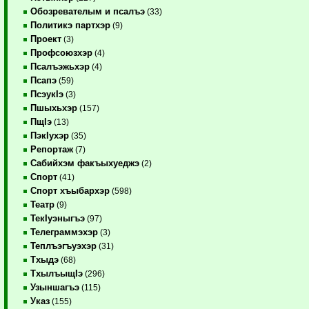
Обозревателым и псалъэ
(33)
Политикэ партхэр
(9)
Проект
(3)
Профсоюзхэр
(4)
Псалъэжьхэр
(4)
Псапэ
(59)
ПсэукIэ
(3)
Пшыхьхэр
(157)
ПщIэ
(13)
ПэкIухэр
(35)
Репортаж
(7)
Сабийхэм факъыхуеджэ
(2)
Спорт
(41)
Спорт хъыбархэр
(598)
Театр
(9)
ТекIуэныгъэ
(97)
Телеграммэхэр
(3)
Теплъэгъуэхэр
(31)
Тхыдэ
(68)
ТхылъыщIэ
(296)
Узыншагъэ
(115)
Указ
(155)