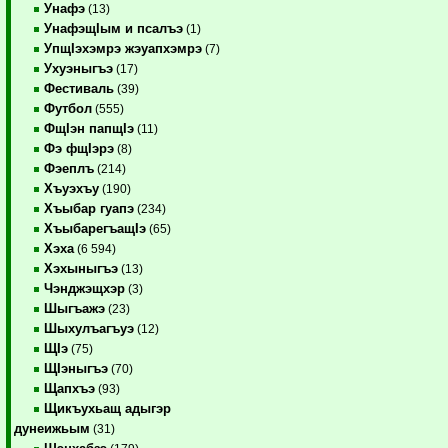
Унафэ
(13)
УнафэщIым и псалъэ
(1)
УпщIэхэмрэ жэуапхэмрэ
(7)
Ухуэныгъэ
(17)
Фестиваль
(39)
Футбол
(555)
ФщIэн папщIэ
(11)
Фэ фщIэрэ
(8)
Фэеплъ
(214)
Хъуэхъу
(190)
Хъыбар гуапэ
(234)
ХъыбарегъащIэ
(65)
Хэха
(6 594)
Хэхыныгъэ
(13)
Чэнджэщхэр
(3)
Шыгъажэ
(23)
Шыхулъагъуэ
(12)
ЩIэ
(75)
ЩIэныгъэ
(70)
Щапхъэ
(93)
Щикъухьащ адыгэр
дунеижьым
(31)