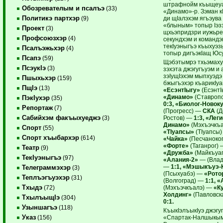
штрафнойм къыщеу
Обозревателым и псалъэ
(33)
«Динамо»-р. Зэман кI
Политикэ партхэр
ди щIалэхэм ягъэува
(9)
«блыным» топыр Iэз
Проект
(3)
щхьэпридзри иужьре
Профсоюзхэр
(4)
секундхэм и командэ
текIуэныгъэ къыхуэз
Псалъэжьхэр
(4)
топыр дигъэкIащ Юс
Псапэ
(59)
Щэбэтымрэ тхьэмаху
ПсэукIэ
(3)
зэхэта джэгугъуэм и
зэIущIэхэм мыпхуэдэ
Пшыхьхэр
(159)
бжыгъэхэр къарикIуа
ПщIэ
(13)
«ЕсэнтIыгу»
(ЕсэнтI
«Динамо»
(Ставроп
ПэкIухэр
(35)
0:3, «Биолог-Новок
Репортаж
(7)
(Прогресс) —
СКА
(Д
Сабийхэм факъыхуеджэ
Ростов) —
1:3, «Леги
(3)
Динамо»
(Мэхъэчкъа
Спорт
(55)
«ТIуапсы»
(ТIуапсы
Спорт хъыбархэр
(614)
«Чайка»
(Песчаноко
«Форте»
(Таганрог)
Театр
(9)
«Дружба»
(Майкъуа
ТекIуэныгъэ
(97)
«Алания-2»
— (Влад
—
1:1, «Мэшыкъуэ
Телеграммэхэр
(3)
(Псыхуабэ) —
«Рото
Теплъэгъуэхэр
(31)
(Волгоград) —
1:1, 
Тхыдэ
(Мэхъэчкъалэ) —
«К
(72)
Холдинг»
(Павловск
ТхылъыщIэ
(304)
0:1.
Узыншагъэ
(118)
КъыкIэлъыкIуэ джэгу
Указ
«Спартак-Налшыкы
(156)