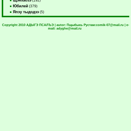
Щэнхабзэ
(192)
Юбилей
(379)
Япэу тыдодзэ
(5)
Copyright 2010 АДЫГЭ ПСАЛЪЭ | autor:
Пщыбыхь Рустам:
comik-07@mail.ru
| e-
mail:
adyghe@mail.ru