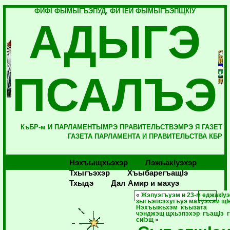
ФИФI ФЫМЫГЪЭПУД, ФИ IЕЙ ФЫМЫГЪЭПЩКIУ
АДЫГЭ
ПСАЛЪЭ
КъБР-м И ПАРЛАМЕНТЫМРЭ ПРАВИТЕЛЬСТВЭМРЭ Я ГАЗЕТ
ГАЗЕТА ПАРЛАМЕНТА И ПРАВИТЕЛЬСТВА КБР
Нэхъыщхьэхэр
Лэжьакlуэхэр
Тхыгъэхэр
Хъыбарегъащlэ
Тхыдэ
Дал Амир и махуэ
«
Жэпуэгъуэм и 23-м еджакIуэ
зыгъэпсэхугъуэ махуэхэм щI
Нэхъыжьхэм къызата
чэнджэщ щхьэпэхэр гъащIэ 
сиIэщ
»