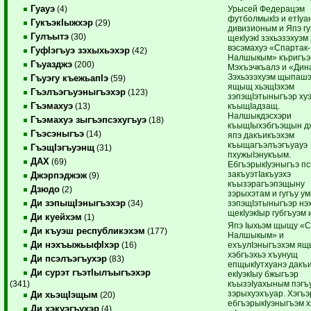
Гуауэ
Урысей Федерацэм
(4)
футболмыкIэ и етIуа
ГукъэкIыжхэр
(29)
дивизионым и Япэ г
Гулъытэ
(30)
щекIуэкI зэхьэзэхуэм
вэсэмахуэ «Спартак-
ГуфIэгъуэ зэхыхьэхэр
(42)
Налшыкым» къригъэ
Гъуазджэ
(200)
Мэхъэчкъалэ и «Дина
Зэхьэзэхуэм щыпаш
Гъуэгу къежьапIэ
(59)
ящыщ хьэщIэхэм
Гъэлъэгъуэныгъэхэр
(123)
зэпэщIэтыныгъэр ху
Гъэмахуэ
къыщIадзащ.
(13)
Налшыкдэсхэри
Гъэмахуэ зыгъэпсэхугъуэ
(18)
къыщIыхэбгъэщын дж
Гъэсэныгъэ
(14)
япэ дакъикъэхэм
къыщагъэлъэгъуауэ
ГъэщIэгъуэнщ
(31)
пхужыIэнукъым.
ДАХ
(69)
ЕбгъэрыкIуэныгъэ п
закъуэтIакъуэхэ
Джэрпэджэж
(9)
къызэрагъэпэщыну
Дзюдо
(2)
зэрыхэтам и гугъу у
Ди зэпыщIэныгъэхэр
зэпэщIэтыныгъэр нэ
(34)
щекIуэкIыр губгъуэм и
Ди куейхэм
(1)
Япэ Iыхьэм щыщу «С
Ди къуэш республикэхэм
(177)
Налшыкым» и
Ди нэхъыжьыфIхэр
ехъулIэныгъэхэм я
(16)
хэбгъэхьэ хъунущ
Ди псэлъэгъухэр
(83)
епщыкIутхуанэ дакъ
Ди сурэт гъэтIылъыгъэхэр
екIуэкIыу бжыгъэр
къызэIуахыным пэгъ
(341)
зэрыхуэхъуар. Хэгъэ
Ди хьэщIэщым
(20)
ебгъэрыкIуэныгъэм х
Ди хэкуэгъухэр
(4)