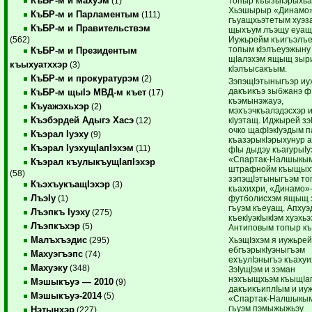
КъБР-м и махуэм
топыр къызыIэрыхьа
(1)
Хьэшырыр «Динамо»
КъБР-м и Парламентым
(111)
гъуащхьэтетым хуэз
КъБР-м и Правительствэм
щыхъум лъэщу еуащ
Иужьрейм къигъэлъ
(562)
топым кIэлъеуэжыну
КъБР-м и Президентым
щIалэхэм ящыщ зыр
къыхуатххэр
(3)
кIэлъысакъым.
КъБР-м и прокуратурэм
(2)
ЗэпэщIэтыныгъэр и
дакъикъэ зыбжанэ фI
КъБР-м щыIэ МВД-м къет
(17)
къэмынэжауэ,
Къуажэхьхэр
(2)
мэхъэчкъалэдэсхэр и
Къэбэрдей Адыгэ Хасэ
кIуэтащ. Иджырей зэ
(12)
очко щафIэкIуэдым 
Къэрал Iуэху
(9)
къазэрыкIэрыхунур 
Къэрал IуэхущIапIэхэм
(11)
фIы дыдэу къагурыIуэ
«Спартак-Налшыкым
Къэрал къулыкъущIапIэхэр
штрафнойм къыщых
(58)
зэпэщIэтыныгъэм то
КъэхъукъащIэхэр
(3)
къахихри, «Динамо»-
ЛъэIу
футболисхэм ящыщ 
(1)
гъуэм къеуащ. Апхуэ
Лъэпкъ Iуэху
(275)
къекIуэкIыкIэм хуэхь
Лъэпкъхэр
(5)
Антиповым топыр к
Малъхъэдис
ХьэщIэхэм я иужьрей
(295)
ебгъэрыкIуэныгъэм
Махуэгъэпс
(74)
ехъулIэныгъэ къахуи
Махуэку
(348)
ЗэIущIэм и зэман
нэхъыщхьэм къыщIа
Мэшыкъуэ — 2010
(9)
дакъикъиплIым и иу
Мэшыкъуэ-2014
(5)
«Спартак-Налшыкым
гъуэм пэмыжыжьэу
Нэтынхэр
(227)