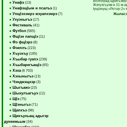
Волгоград щригъэкIу
Унафэ
(13)
Жэпуэгъуэм и 31-м а
УнафэщIым и псалъэ
(1)
IущIэнущ «Ротор-2»-
УпщIэхэмрэ жэуапхэмрэ
Жылас
(7)
Ухуэныгъэ
(17)
Фестиваль
(41)
Футбол
(565)
ФщIэн папщIэ
(11)
Фэ фщIэрэ
(8)
Фэеплъ
(223)
Хъуэхъу
(195)
Хъыбар гуапэ
(239)
ХъыбарегъащIэ
(65)
Хэха
(6 703)
Хэхыныгъэ
(13)
Чэнджэщхэр
(3)
Шыгъажэ
(23)
Шыхулъагъуэ
(12)
ЩIэ
(75)
ЩIэныгъэ
(71)
Щапхъэ
(96)
Щикъухьащ адыгэр
дунеижьым
(34)