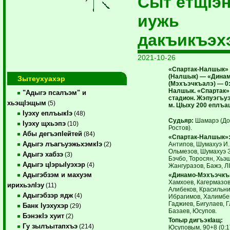
Сыт етщIэ
иужь
дакъикъэх
2021-10-26
«Спартак-Налшык»
(Налшык) — «Дина
Зытеухуахэр
(Мэхъэчкъалэ) — 0:1
Налшык. «Спартак»
"Адыгэ псалъэм" и
стадион. Жэпуэгъуэ
хьэщIэщым
(5)
м. ЦIыху 200 еплъа
Iуэху еплъыкIэ
(48)
Судьяр:
Шамарэ (Дон
Iуэху щхьэпэ
(10)
Ростов).
Абы дегъэпIейтей
(84)
«Спартак-Налшык»
Адыгэ лъагъуэжьхэмкIэ
Антипов, Шумахуэ И.
(2)
Ольмезов, Шумахуэ З.
Адыгэ хабзэ
(3)
Бэчбо, Торосян, Хьэ
Адыгэ цIэрыIуэхэр
(4)
Жангуразов, Бажэ, ЛI
Адыгэбзэм и махуэм
«Динамо-Мэхъэчкъ
Хамхоев, Кагермазов
ирихьэлIэу
(11)
Алибеков, Красильни
Адыгэбзэр ядж
(4)
Ибрагимов, Халимбе
Гаджиев, Бигулаев, Г
Банк Iуэхухэр
(29)
Базаев, Юсупов.
БэнэкIэ хуит
(2)
Топыр дигъэкIащ:
Гу зылъытапхъэ
(214)
Юсуповым, 90+8 (0:1)