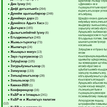
щIалэхэр лъэщу зэу
Дин Iуэху
«Динамо»-м и
(94)
гъуащхьэтетым ераг
ДифI догъэлъапIэ
(264)
къригъэгъэзэри угло
Дунейм щыхъыбархэр
(248)
игъэкIуащ.
Дунеймрэ дэрэ
ЩэщIрэ еханэ дакъи
(2)
екIуэкIыу мэхъэчкъа
Дунейпсо Адыгэ Хасэ
(1)
жыджэру зыкъызэкъу
Дыгъуасэ
(165)
зэрыгупу ипэкIэ кIуэт
АрщхьэкIэ зыбжанэр
ДызыгъэпIейтей Iуэху
(6)
налшыкдэсхэм я гъу
Егъэджэныгъэ
(240)
бгъэдыхьа пэтми, Iэ
шынагъуэхэм Iуэхур
Жыжьэ-гъунэгъу
(73)
нэсакъым.
Жылагъуэ
(24)
ЗэIущIэм и етIуанэ I
Жьыщхьэ махуэ
(13)
япэм
къызэрыщхьэщыкIы
Зауэ гъуэгуанэхэр
(2)
щымыIэу щIидзэжащ.
ЗэIущIэхэр
(105)
зы командэри щтэIэщ
ЗэгурыIуэныгъэхэр
ипэкIэ кIуатэмэ и
(3)
щIыбагъымкIэ къыдэ
Зэпеуэхэр
(133)
закъуэу къамыгъэну,
ЗэпыщIэныгъэхэр
(28)
ебгъэрыкIуэныгъэ цI
къызэрагъэпэщырт.
Зэхыхьэхэр
(55)
АрщхьэкIэ абыхэм 
Кавказ-2020
(1)
гъуэм нэсыр мащIэт,
лъэныкъуитIым и
Конференцхэр
(16)
гъуащхьэхъумэхэри
КъБР-м и Iэтащхьэ
(241)
псэемыблэжу лажьэр
КъБР-м и Жылагъуэ палатэм
Апхуэдэхэм ящыщ
(12)
штрафнойм пэмыжы