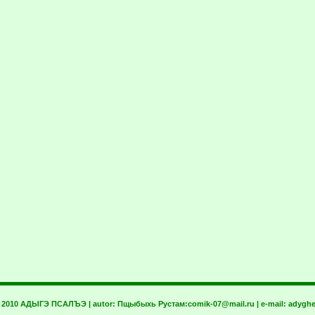
t 2010 АДЫГЭ ПСАЛЪЭ | autor:
Пщыбыхь Рустам:
comik-07@mail.ru
| e-mail:
adyghe