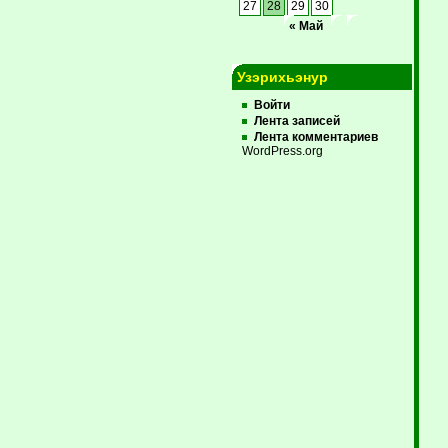
27
28
29
30
« Май
Узэрихьэнур
Войти
Лента записей
Лента комментариев
WordPress.org