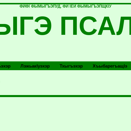
ФИФI ФЫМЫГЪЭПУД, ФИ IЕЙ ФЫМЫГЪЭПЩКIУ
ЫГЭ ПСА
эхэр
Лэжьакlуэхэр
Тхыгъэхэр
Хъыбарегъащlэ
м