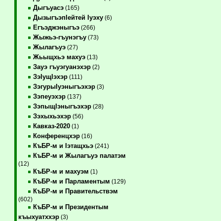
Дыгъуасэ
(165)
ДызыгъэпIейтей Iуэху
(6)
Егъэджэныгъэ
(266)
Жыжьэ-гъунэгъу
(73)
Жылагъуэ
(27)
Жьыщхьэ махуэ
(13)
Зауэ гъуэгуанэхэр
(2)
ЗэIущIэхэр
(111)
ЗэгурыIуэныгъэхэр
(3)
Зэпеуэхэр
(137)
ЗэпыщIэныгъэхэр
(28)
Зэхыхьэхэр
(56)
Кавказ-2020
(1)
Конференцхэр
(16)
КъБР-м и Iэтащхьэ
(241)
КъБР-м и Жылагъуэ палатэм
(12)
КъБР-м и махуэм
(1)
КъБР-м и Парламентым
(129)
КъБР-м и Правительствэм
(602)
КъБР-м и Президентым
къыхуатххэр
(3)