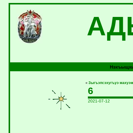
АД
Нэхъыщхь
«
Зыгъэпсэхугъуэ махуэ
6
2021-07-12