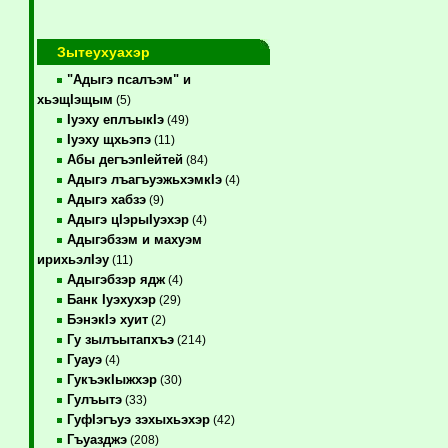
Зытеухуахэр
"Адыгэ псалъэм" и
хьэщIэщым
(5)
Iуэху еплъыкIэ
(49)
Iуэху щхьэпэ
(11)
Абы дегъэпIейтей
(84)
Адыгэ лъагъуэжьхэмкIэ
(4)
Адыгэ хабзэ
(9)
Адыгэ цIэрыIуэхэр
(4)
Адыгэбзэм и махуэм
ирихьэлIэу
(11)
Адыгэбзэр ядж
(4)
Банк Iуэхухэр
(29)
БэнэкIэ хуит
(2)
Гу зылъытапхъэ
(214)
Гуауэ
(4)
ГукъэкIыжхэр
(30)
Гулъытэ
(33)
ГуфIэгъуэ зэхыхьэхэр
(42)
Гъуазджэ
(208)