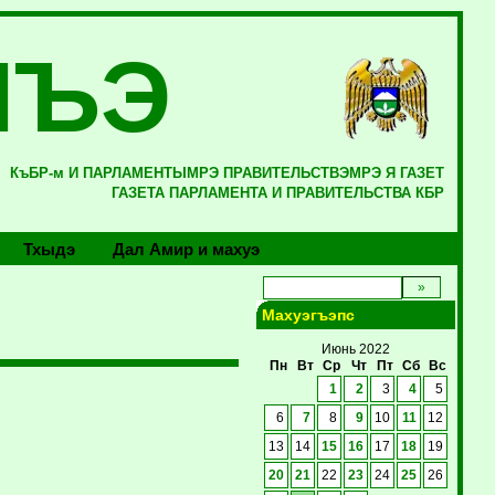
ЛЪЭ
КъБР-м И ПАРЛАМЕНТЫМРЭ ПРАВИТЕЛЬСТВЭМРЭ Я ГАЗЕТ
ГАЗЕТА ПАРЛАМЕНТА И ПРАВИТЕЛЬСТВА КБР
Тхыдэ
Дал Амир и махуэ
Махуэгъэпс
Июнь 2022
Пн
Вт
Ср
Чт
Пт
Сб
Вс
1
2
3
4
5
6
7
8
9
10
11
12
13
14
15
16
17
18
19
20
21
22
23
24
25
26