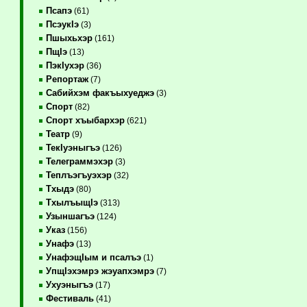
Псапэ
(61)
ПсэукIэ
(3)
Пшыхьхэр
(161)
ПщIэ
(13)
ПэкIухэр
(36)
Репортаж
(7)
Сабийхэм факъыхуеджэ
(3)
Спорт
(82)
Спорт хъыбархэр
(621)
Театр
(9)
ТекIуэныгъэ
(126)
Телеграммэхэр
(3)
Теплъэгъуэхэр
(32)
Тхыдэ
(80)
ТхылъыщIэ
(313)
Узыншагъэ
(124)
Указ
(156)
Унафэ
(13)
УнафэщIым и псалъэ
(1)
УпщIэхэмрэ жэуапхэмрэ
(7)
Ухуэныгъэ
(17)
Фестиваль
(41)