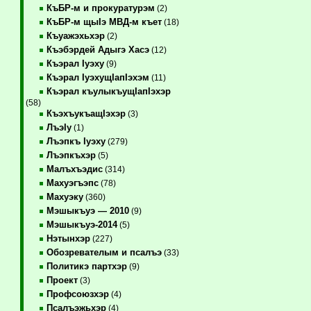
КъБР-м и прокуратурэм
(2)
КъБР-м щыIэ МВД-м къет
(18)
Къуажэхьхэр
(2)
Къэбэрдей Адыгэ Хасэ
(12)
Къэрал Iуэху
(9)
Къэрал IуэхущIапIэхэм
(11)
Къэрал къулыкъущIапIэхэр
(58)
КъэхъукъащIэхэр
(3)
ЛъэIу
(1)
Лъэпкъ Iуэху
(279)
Лъэпкъхэр
(5)
Малъхъэдис
(314)
Махуэгъэпс
(78)
Махуэку
(360)
Мэшыкъуэ — 2010
(9)
Мэшыкъуэ-2014
(5)
Нэтынхэр
(227)
Обозревателым и псалъэ
(33)
Политикэ партхэр
(9)
Проект
(3)
Профсоюзхэр
(4)
Псалъэжьхэр
(4)