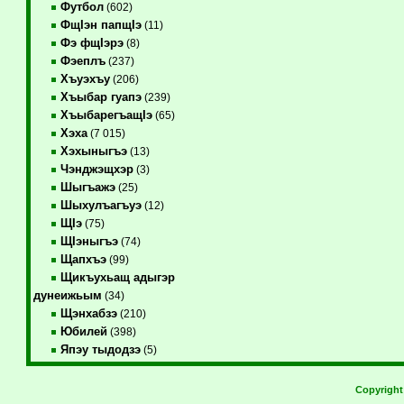
Футбол
(602)
ФщIэн папщIэ
(11)
Фэ фщIэрэ
(8)
Фэеплъ
(237)
Хъуэхъу
(206)
Хъыбар гуапэ
(239)
ХъыбарегъащIэ
(65)
Хэха
(7 015)
Хэхыныгъэ
(13)
Чэнджэщхэр
(3)
Шыгъажэ
(25)
Шыхулъагъуэ
(12)
ЩIэ
(75)
ЩIэныгъэ
(74)
Щапхъэ
(99)
Щикъухьащ адыгэр
дунеижьым
(34)
Щэнхабзэ
(210)
Юбилей
(398)
Япэу тыдодзэ
(5)
Copyrigh