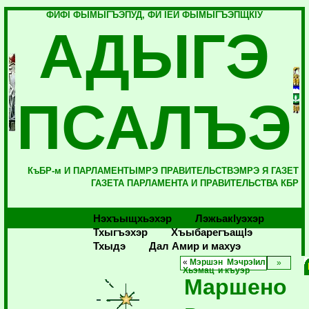
ФИФI ФЫМЫГЪЭПУД, ФИ IЕЙ ФЫМЫГЪЭПЩКIУ
АДЫГЭ
ПСАЛЪЭ
КъБР-м И ПАРЛАМЕНТЫМРЭ ПРАВИТЕЛЬСТВЭМРЭ Я ГАЗЕТ
ГАЗЕТА ПАРЛАМЕНТА И ПРАВИТЕЛЬСТВА КБР
Нэхъыщхьэхэр
Лэжьакlуэхэр
Тхыгъэхэр
Хъыбарегъащlэ
Тхыдэ
Дал Амир и махуэ
«
Мэршэн МэчрэIил
Хьэмац и къуэр
Маршено