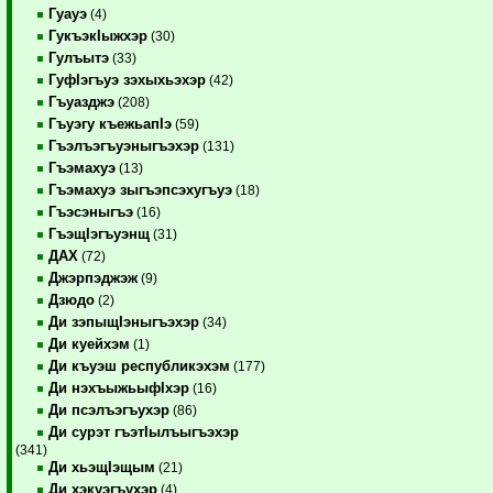
Гуауэ
(4)
ГукъэкIыжхэр
(30)
Гулъытэ
(33)
ГуфIэгъуэ зэхыхьэхэр
(42)
Гъуазджэ
(208)
Гъуэгу къежьапIэ
(59)
Гъэлъэгъуэныгъэхэр
(131)
Гъэмахуэ
(13)
Гъэмахуэ зыгъэпсэхугъуэ
(18)
Гъэсэныгъэ
(16)
ГъэщIэгъуэнщ
(31)
ДАХ
(72)
Джэрпэджэж
(9)
Дзюдо
(2)
Ди зэпыщIэныгъэхэр
(34)
Ди куейхэм
(1)
Ди къуэш республикэхэм
(177)
Ди нэхъыжьыфIхэр
(16)
Ди псэлъэгъухэр
(86)
Ди сурэт гъэтIылъыгъэхэр
(341)
Ди хьэщIэщым
(21)
Ди хэкуэгъухэр
(4)