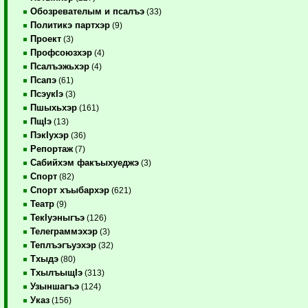
Обозревателым и псалъэ
(33)
Политикэ партхэр
(9)
Проект
(3)
Профсоюзхэр
(4)
Псалъэжьхэр
(4)
Псапэ
(61)
ПсэукIэ
(3)
Пшыхьхэр
(161)
ПщIэ
(13)
ПэкIухэр
(36)
Репортаж
(7)
Сабийхэм факъыхуеджэ
(3)
Спорт
(82)
Спорт хъыбархэр
(621)
Театр
(9)
ТекIуэныгъэ
(126)
Телеграммэхэр
(3)
Теплъэгъуэхэр
(32)
Тхыдэ
(80)
ТхылъыщIэ
(313)
Узыншагъэ
(124)
Указ
(156)