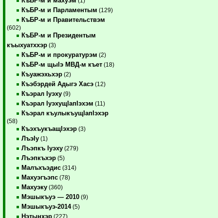
КъБР-м и махуэм
(1)
КъБР-м и Парламентым
(129)
КъБР-м и Правительствэм
(602)
КъБР-м и Президентым
къыхуатххэр
(3)
КъБР-м и прокуратурэм
(2)
КъБР-м щыIэ МВД-м къет
(18)
Къуажэхьхэр
(2)
Къэбэрдей Адыгэ Хасэ
(12)
Къэрал Iуэху
(9)
Къэрал IуэхущIапIэхэм
(11)
Къэрал къулыкъущIапIэхэр
(58)
КъэхъукъащIэхэр
(3)
ЛъэIу
(1)
Лъэпкъ Iуэху
(279)
Лъэпкъхэр
(5)
Малъхъэдис
(314)
Махуэгъэпс
(78)
Махуэку
(360)
Мэшыкъуэ — 2010
(9)
Мэшыкъуэ-2014
(5)
Нэтынхэр
(227)