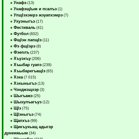
Унафэ
(13)
УнафэщIым и псалъэ
(1)
УпщIэхэмрэ жэуапхэмрэ
(7)
Ухуэныгъэ
(17)
Фестиваль
(41)
Футбол
(602)
ФщIэн папщIэ
(11)
Фэ фщIэрэ
(8)
Фэеплъ
(237)
Хъуэхъу
(206)
Хъыбар гуапэ
(239)
ХъыбарегъащIэ
(65)
Хэха
(7 015)
Хэхыныгъэ
(13)
Чэнджэщхэр
(3)
Шыгъажэ
(25)
Шыхулъагъуэ
(12)
ЩIэ
(75)
ЩIэныгъэ
(74)
Щапхъэ
(99)
Щикъухьащ адыгэр
дунеижьым
(34)