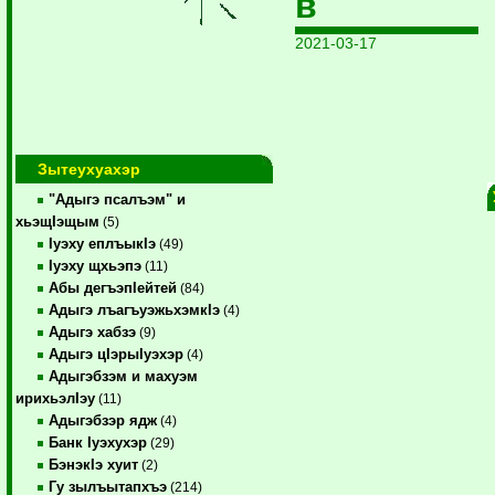
в
2021-03-17
Зытеухуахэр
"Адыгэ псалъэм" и
хьэщIэщым
(5)
Iуэху еплъыкIэ
(49)
Iуэху щхьэпэ
(11)
Абы дегъэпIейтей
(84)
Адыгэ лъагъуэжьхэмкIэ
(4)
Адыгэ хабзэ
(9)
Адыгэ цIэрыIуэхэр
(4)
Адыгэбзэм и махуэм
ирихьэлIэу
(11)
Адыгэбзэр ядж
(4)
Банк Iуэхухэр
(29)
БэнэкIэ хуит
(2)
Гу зылъытапхъэ
(214)