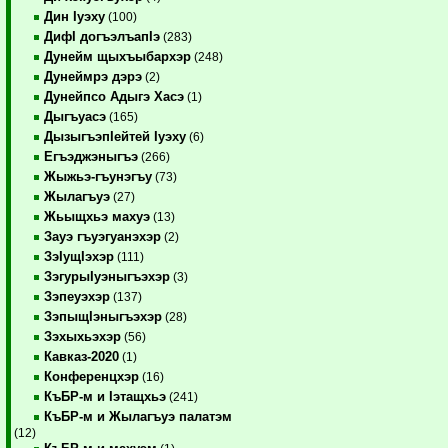
Дин Iуэху
(100)
ДифI догъэлъапIэ
(283)
Дунейм щыхъыбархэр
(248)
Дунеймрэ дэрэ
(2)
Дунейпсо Адыгэ Хасэ
(1)
Дыгъуасэ
(165)
ДызыгъэпIейтей Iуэху
(6)
Егъэджэныгъэ
(266)
Жыжьэ-гъунэгъу
(73)
Жылагъуэ
(27)
Жьыщхьэ махуэ
(13)
Зауэ гъуэгуанэхэр
(2)
ЗэIущIэхэр
(111)
ЗэгурыIуэныгъэхэр
(3)
Зэпеуэхэр
(137)
ЗэпыщIэныгъэхэр
(28)
Зэхыхьэхэр
(56)
Кавказ-2020
(1)
Конференцхэр
(16)
КъБР-м и Iэтащхьэ
(241)
КъБР-м и Жылагъуэ палатэм
(12)