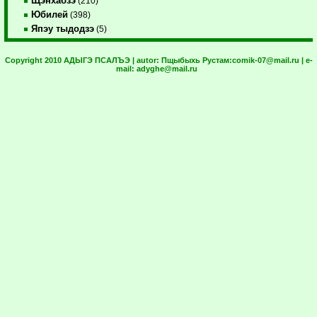
Щэнхабзэ
(210)
Юбилей
(398)
Япэу тыдодзэ
(5)
Copyright 2010 АДЫГЭ ПСАЛЪЭ | autor:
Пщыбыхь Рустам:
comik-07@mail.ru
| e-
mail:
adyghe@mail.ru