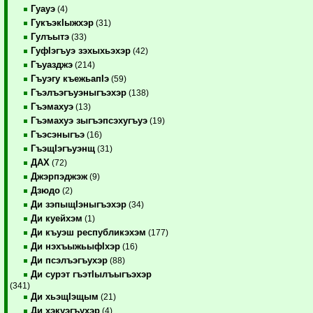
Гуауэ
(4)
ГукъэкIыжхэр
(31)
Гулъытэ
(33)
ГуфIэгъуэ зэхыхьэхэр
(42)
Гъуазджэ
(214)
Гъуэгу къежьапIэ
(59)
Гъэлъэгъуэныгъэхэр
(138)
Гъэмахуэ
(13)
Гъэмахуэ зыгъэпсэхугъуэ
(19)
Гъэсэныгъэ
(16)
ГъэщIэгъуэнщ
(31)
ДАХ
(72)
Джэрпэджэж
(9)
Дзюдо
(2)
Ди зэпыщIэныгъэхэр
(34)
Ди куейхэм
(1)
Ди къуэш республикэхэм
(177)
Ди нэхъыжьыфIхэр
(16)
Ди псэлъэгъухэр
(88)
Ди сурэт гъэтIылъыгъэхэр
(341)
Ди хьэщIэщым
(21)
Ди хэкуэгъухэр
(4)