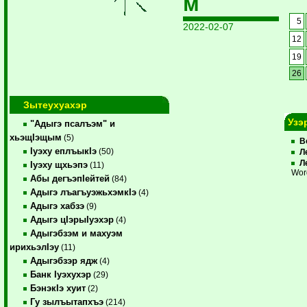
м
5
2022-02-07
12
19
26
Зытеухуахэр
Узэ
"Адыгэ псалъэм" и
хьэщIэщым
(5)
В
Iуэху еплъыкIэ
(50)
Л
Л
Iуэху щхьэпэ
(11)
Wor
Абы дегъэпIейтей
(84)
Адыгэ лъагъуэжьхэмкIэ
(4)
Адыгэ хабзэ
(9)
Адыгэ цIэрыIуэхэр
(4)
Адыгэбзэм и махуэм
ирихьэлIэу
(11)
Адыгэбзэр ядж
(4)
Банк Iуэхухэр
(29)
БэнэкIэ хуит
(2)
Гу зылъытапхъэ
(214)