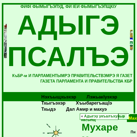
ФИФI ФЫМЫГЪЭПУД, ФИ IЕЙ ФЫМЫГЪЭПЩКIУ
АДЫГЭ
ПСАЛЪЭ
КъБР-м И ПАРЛАМЕНТЫМРЭ ПРАВИТЕЛЬСТВЭМРЭ Я ГАЗЕТ
ГАЗЕТА ПАРЛАМЕНТА И ПРАВИТЕЛЬСТВА КБР
Нэхъыщхьэхэр
Лэжьакlуэхэр
Тхыгъэхэр
Хъыбарегъащlэ
Тхыдэ
Дал Амир и махуэ
«
Адыгэу укъалъхуныр
Мах
насыпщ
Мухаре
Пн