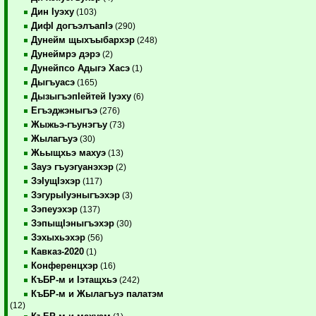
Дин Iуэху
(103)
ДифI догъэлъапIэ
(290)
Дунейм щыхъыбархэр
(248)
Дунеймрэ дэрэ
(2)
Дунейпсо Адыгэ Хасэ
(1)
Дыгъуасэ
(165)
ДызыгъэпIейтей Iуэху
(6)
Егъэджэныгъэ
(276)
Жыжьэ-гъунэгъу
(73)
Жылагъуэ
(30)
Жьыщхьэ махуэ
(13)
Зауэ гъуэгуанэхэр
(2)
ЗэIущIэхэр
(117)
ЗэгурыIуэныгъэхэр
(3)
Зэпеуэхэр
(137)
ЗэпыщIэныгъэхэр
(30)
Зэхыхьэхэр
(56)
Кавказ-2020
(1)
Конференцхэр
(16)
КъБР-м и Iэтащхьэ
(242)
КъБР-м и Жылагъуэ палатэм
(12)