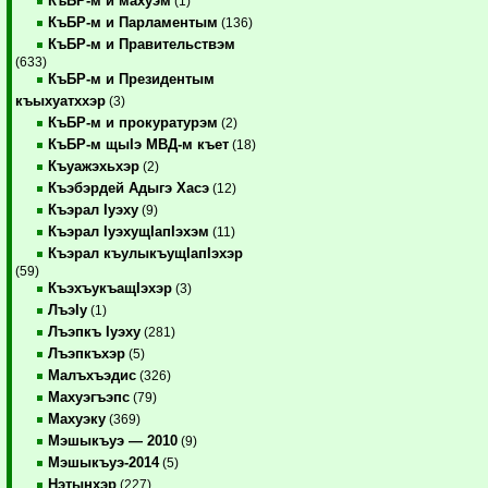
КъБР-м и махуэм
(1)
КъБР-м и Парламентым
(136)
КъБР-м и Правительствэм
(633)
КъБР-м и Президентым
къыхуатххэр
(3)
КъБР-м и прокуратурэм
(2)
КъБР-м щыIэ МВД-м къет
(18)
Къуажэхьхэр
(2)
Къэбэрдей Адыгэ Хасэ
(12)
Къэрал Iуэху
(9)
Къэрал IуэхущIапIэхэм
(11)
Къэрал къулыкъущIапIэхэр
(59)
КъэхъукъащIэхэр
(3)
ЛъэIу
(1)
Лъэпкъ Iуэху
(281)
Лъэпкъхэр
(5)
Малъхъэдис
(326)
Махуэгъэпс
(79)
Махуэку
(369)
Мэшыкъуэ — 2010
(9)
Мэшыкъуэ-2014
(5)
Нэтынхэр
(227)