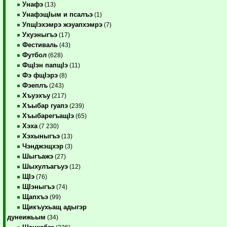
Унафэ
(13)
УнафэщIым и псалъэ
(1)
УпщIэхэмрэ жэуапхэмрэ
(7)
Ухуэныгъэ
(17)
Фестиваль
(43)
Футбол
(628)
ФщIэн папщIэ
(11)
Фэ фщIэрэ
(8)
Фэеплъ
(243)
Хъуэхъу
(217)
Хъыбар гуапэ
(239)
ХъыбарегъащIэ
(65)
Хэха
(7 230)
Хэхыныгъэ
(13)
Чэнджэщхэр
(3)
Шыгъажэ
(27)
Шыхулъагъуэ
(12)
ЩIэ
(76)
ЩIэныгъэ
(74)
Щапхъэ
(99)
Щикъухьащ адыгэр
дунеижьым
(34)