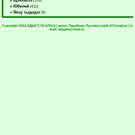
Щэнхабзэ
(226)
Юбилей
(411)
Япэу тыдодзэ
(5)
Copyright 2010 АДЫГЭ ПСАЛЪЭ | autor:
Пщыбыхь Рустам:
comik-07@mail.ru
| e-
mail:
adyghe@mail.ru