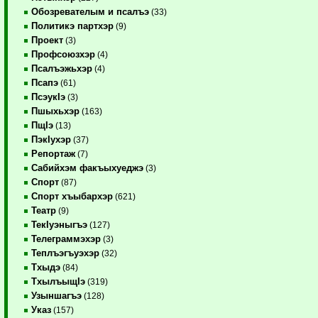
Обозревателым и псалъэ
(33)
Политикэ партхэр
(9)
Проект
(3)
Профсоюзхэр
(4)
Псалъэжьхэр
(4)
Псапэ
(61)
ПсэукIэ
(3)
Пшыхьхэр
(163)
ПщIэ
(13)
ПэкIухэр
(37)
Репортаж
(7)
Сабийхэм факъыхуеджэ
(3)
Спорт
(87)
Спорт хъыбархэр
(621)
Театр
(9)
ТекIуэныгъэ
(127)
Телеграммэхэр
(3)
Теплъэгъуэхэр
(32)
Тхыдэ
(84)
ТхылъыщIэ
(319)
Узыншагъэ
(128)
Указ
(157)