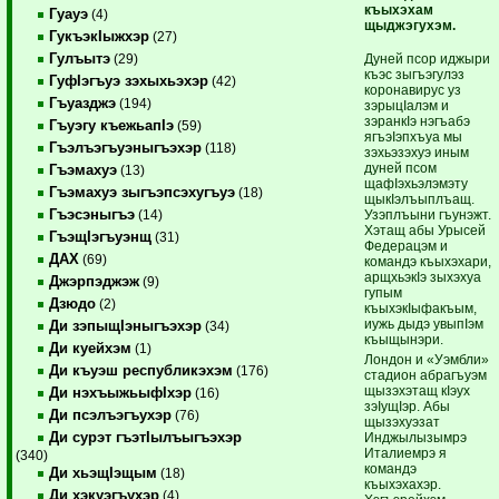
къыхэхам
Гуауэ
(4)
щыджэгухэм.
ГукъэкIыжхэр
(27)
Гулъытэ
Дуней псор иджыри
(29)
къэс зыгъэгулэз
ГуфIэгъуэ зэхыхьэхэр
(42)
коронавирус уз
Гъуазджэ
(194)
зэрыцIалэм и
зэранкIэ нэгъабэ
Гъуэгу къежьапIэ
(59)
ягъэIэпхъуа мы
Гъэлъэгъуэныгъэхэр
(118)
зэхьэзэхуэ иным
дуней псом
Гъэмахуэ
(13)
щафIэхьэлэмэту
Гъэмахуэ зыгъэпсэхугъуэ
(18)
щыкIэлъыплъащ.
Гъэсэныгъэ
Узэплъыни гъунэжт.
(14)
Хэтащ абы Урысей
ГъэщIэгъуэнщ
(31)
Федерацэм и
ДАХ
(69)
командэ къыхэхари,
арщхьэкIэ зыхэхуа
Джэрпэджэж
(9)
гупым
Дзюдо
(2)
къыхэкIыфакъым,
иужь дыдэ увыпIэм
Ди зэпыщIэныгъэхэр
(34)
къыщынэри.
Ди куейхэм
(1)
Лондон и «Уэмбли»
Ди къуэш республикэхэм
(176)
стадион абрагъуэм
щызэхэтащ кIэух
Ди нэхъыжьыфIхэр
(16)
зэIущIэр. Абы
Ди псэлъэгъухэр
(76)
щызэхуэзат
Ди сурэт гъэтIылъыгъэхэр
Инджылызымрэ
Италиемрэ я
(340)
командэ
Ди хьэщIэщым
(18)
къыхэхахэр.
Ди хэкуэгъухэр
(4)