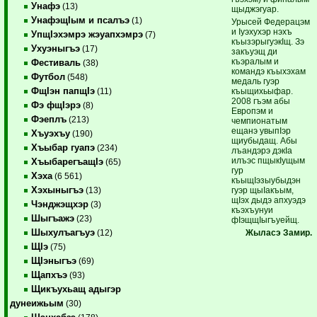
Унафэ
(13)
щыджэгуар.
УнафэщIым и псалъэ
(1)
Урысей Федерацэм
и Iуэхухэр нэхъ
УпщIэхэмрэ жэуапхэмрэ
(7)
къызэрыгуэкIщ. Зэ
Ухуэныгъэ
(17)
закъуэщ ди
къэралым и
Фестиваль
(38)
командэ къыхэхам
Футбол
(548)
медаль гуэр
ФщIэн папщIэ
къыщихьыфар.
(11)
2008 гъэм абы
Фэ фщIэрэ
(8)
Европэм и
Фэеплъ
(213)
чемпионатым
ещанэ увыпIэр
Хъуэхъу
(190)
щиубыдащ. Абы
Хъыбар гуапэ
(234)
лъандэрэ дэкIа
илъэс пщыкIущым
ХъыбарегъащIэ
(65)
гур
Хэха
(6 561)
къыщIэзыубыдэн
Хэхыныгъэ
гуэр щыIакъым,
(13)
щIэх дыдэ апхуэдэ
Чэнджэщхэр
(3)
къэхъунуи
Шыгъажэ
(23)
фIэщщIыгъуейщ.
Шыхулъагъуэ
Жыласэ Замир.
(12)
ЩIэ
(75)
ЩIэныгъэ
(69)
Щапхъэ
(93)
Щикъухьащ адыгэр
дунеижьым
(30)