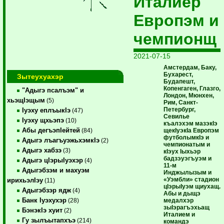
Италиер
Европэм и
чемпионщ
2021-07-15
Амстердам, Баку,
Бухарест,
Зытеухуахэр
Будапешт,
Копенгаген, Глазго,
"Адыгэ псалъэм" и
Лондон, Мюнхен,
хьэщIэщым
(5)
Рим, Санкт-
Петербург,
Iуэху еплъыкIэ
(47)
Севилье
Iуэху щхьэпэ
(10)
къалэхэм мазэкIэ
Абы дегъэпIейтей
щекIуэкIа Европэм
(84)
футболымкIэ и
Адыгэ лъагъуэжьхэмкIэ
(2)
чемпионатым и
Адыгэ хабзэ
(3)
кIэух Iыхьэр
бадзэуэгъуэм и
Адыгэ цIэрыIуэхэр
(4)
11-м
Адыгэбзэм и махуэм
Инджылызым и
«Уэмбли» стадион
ирихьэлIэу
(11)
цIэрыIуэм щиухащ.
Адыгэбзэр ядж
(4)
Абы и дыщэ
Банк Iуэхухэр
медалхэр
(28)
зыIэрагъэхьащ
БэнэкIэ хуит
(2)
Италием и
Гу зылъытапхъэ
(214)
командэ