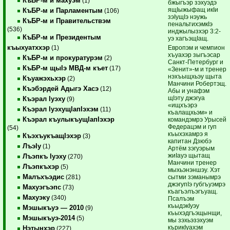
КъБР-м и махуэм
(1)
бжыгъэр зэхуэдэ
ящIыжыфащ икIи
КъБР-м и Парламентым
(106)
зэIущIэ нэужь
КъБР-м и Правительствэм
пенальтихэмкIэ
(536)
инджылызхэр 3:2-
КъБР-м и Президентым
уэ хагъэщIащ.
къыхуатххэр
Европэм и чемпион
(1)
хъуахэр зыгъэсар
КъБР-м и прокуратурэм
(2)
Санкт-Петербург и
КъБР-м щыIэ МВД-м къет
(17)
«Зенит»-м и тренер
нэхъыщхьэу щыта
Къуажэхьхэр
(2)
Манчини Робертэщ.
Къэбэрдей Адыгэ Хасэ
(12)
Абы и унафэм
щIэту джэгуа
Къэрал Iуэху
(9)
«ищхъэрэ
Къэрал IуэхущIапIэхэм
(11)
къалащхьэм» и
Къэрал къулыкъущIапIэхэр
командэмрэ Урысей
Федерацэм и гуп
(54)
къыхэхамрэ я
КъэхъукъащIэхэр
(3)
капитан Дзюбэ
ЛъэIу
(1)
Артём зэгуэрым
жиIауэ щытащ
Лъэпкъ Iуэху
(270)
Манчини тренер
Лъэпкъхэр
(5)
мыхьэнэншэу. Хэт
Малъхъэдис
сытми зэманымрэ
(281)
джэгупIэ губгъуэмрэ
Махуэгъэпс
(73)
къагъэлъэгъуащ.
Махуэку
(340)
Псалъэм
къыдэкIуэу
Мэшыкъуэ — 2010
(9)
къыхэдгъэщынщи,
Мэшыкъуэ-2014
(5)
мы зэхьэзэхуэм
кърикIуахэм
Нэтынхэр
(227)