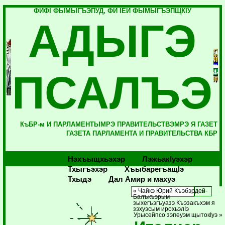
ФИФI ФЫМЫГЪЭПУД, ФИ IЕЙ ФЫМЫГЪЭПЩКIУ
АДЫГЭ
ПСАЛЪЭ
КъБР-м И ПАРЛАМЕНТЫМРЭ ПРАВИТЕЛЬСТВЭМРЭ Я ГАЗЕТ
ГАЗЕТА ПАРЛАМЕНТА И ПРАВИТЕЛЬСТВА КБР
Нэхъыщхьэхэр
Лэжьакlуэхэр
Тхыгъэхэр
Хъыбарегъащlэ
Тхыдэ
Дал Амир и махуэ
« Чайкэ Юрий Къэбэрдей-
Балъкъэрым
зыхегъэгъуазэ Къэзакъхэм я
зэхуэсым ирохьэлIэ
Урысейпсо зэпеуэм щытокIуэ »