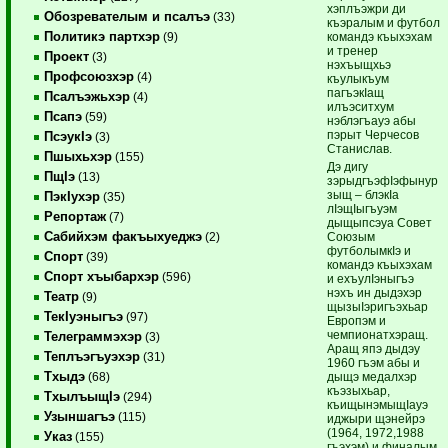
хэплъэжри ди
Обозревателым и псалъэ
(33)
къэралым и футбол
Политикэ партхэр
командэ къыхэхам
(9)
и тренер
Проект
(3)
нэхъыщхьэ
Профсоюзхэр
(4)
къулыкъум
пагъэкIащ
Псалъэжьхэр
(4)
илъэситхум
Псапэ
(59)
нэблэгъауэ абы
пэрыт Черчесов
ПсэукIэ
(3)
Станислав.
Пшыхьхэр
(155)
Дэ дигу
ПщIэ
(13)
зэрыдгъэфIэфынур
зыщ – блэкIа
ПэкIухэр
(35)
лIэщIыгъуэм
Репортаж
(7)
дыщыпсэуа Совет
Сабийхэм факъыхуеджэ
Союзым
(2)
футболымкIэ и
Спорт
(39)
командэ къыхэхам
Спорт хъыбархэр
(596)
и ехъулIэныгъэ
нэхъ ин дыдэхэр
Театр
(9)
щызыIэригъэхьар
ТекIуэныгъэ
(97)
Европэм и
чемпионатхэращ.
Телеграммэхэр
(3)
Аращ япэ дыдэу
Теплъэгъуэхэр
(31)
1960 гъэм абы и
Тхыдэ
дыщэ медалхэр
(68)
къэзыхьар,
ТхылъыщIэ
(294)
къищынэмыщIауэ
Узыншагъэ
(115)
иджыри щэнейрэ
(1964, 1972,1988
Указ
(155)
гъэхэм) и финалым