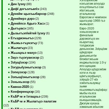
Хэгъэрейхэм
нэхъапэм апхуэдэ
Дин Iуэху
(88)
ехъулIэныгъэ зэи
ДифI догъэлъапIэ
(243)
яIатэкъым,
Дунейм щыхъыбархэр
итальянхэр
(248)
Европэм и чемпион
Дунеймрэ дэрэ
(2)
щыхъуар 1968 гъэ
Дунейпсо Адыгэ Хасэ
(1)
жыжьэрат.
Дыгъуасэ
Евро-2020
(165)
зэхьэзэхуэм и
ДызыгъэпIейтей Iуэху
(6)
финалым
Егъэджэныгъэ
(229)
дэрэжэгъуэ ин
къаритащ
Жыжьэ-гъунэгъу
(73)
топджэгум
Жылагъуэ
(23)
дихьэххэм. ЗэIущIэм
щIидзэри
Жьыщхьэ махуэ
(13)
дакъикъитIи
Зауэ гъуэгуанэхэр
(2)
блэкIатэкъым
ЗэIущIэхэр
инджылызхэр 1:0-у
(104)
япэ щищам.
ЗэгурыIуэныгъэхэр
(3)
Апхуэдэ щIэдзэкIэм
Зэпеуэхэр
(128)
хэти и лъэр
щIигъэхуфынут,
ЗэпыщIэныгъэхэр
(28)
зэIущIэ 27-кIэ
Зэхыхьэхэр
(55)
зэкIэлъхьэужьу
зыми
Кавказ-2020
(1)
къыхимыгъэщIэфауэ
Конференцхэр
(16)
мыбы къэса
КъБР-м и Iэтащхьэ
итальянхэм
(239)
къищынэмыщIа.
КъБР-м и Жылагъуэ палатэм
Джэгум хухаха
(12)
зэманым абыхэм