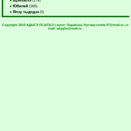
Щэнхабзэ
(178)
Юбилей
(366)
Япэу тыдодзэ
(5)
Copyright 2010 АДЫГЭ ПСАЛЪЭ | autor:
Пщыбыхь Рустам:
comik-07@mail.ru
| e-
mail:
adyghe@mail.ru