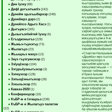
къытщащIащ зыми фI
Дин Iуэху
(88)
зэрызэримыхъуэжар 
ДифI догъэлъапIэ
(242)
иужькIэ тренер
нэхъыщхьэу нэгъуэщ
Дунейм щыхъыбархэр
(248)
ягъэувами, псори
Дунеймрэ дэрэ
(2)
зэрыщыту
Дунейпсо Адыгэ Хасэ
къызэрынэжар. Нэгъ
(1)
хуэдэу, налшыкдэсхэ
Дыгъуасэ
(165)
зэфIэкI щIагъуэ зимы
ДызыгъэпIейтей Iуэху
(6)
къахэнащ икIи Адыг
мэкъуауэгъуэм и 9-м
Егъэджэныгъэ
(229)
щыфIахьа иужькIэ на
Жыжьэ-гъунэгъу
(73)
хъуащ епщIанэ увып
зэрыфIэмыкIыфынур
Жылагъуэ
(23)
«Спартак-Налшыкы
Жьыщхьэ махуэ
(13)
«Дружба»-мрэ гъатх
Зауэ гъуэгуанэхэр
(2)
зэрызэхуэзэрэ я
щытыкIэм щIагъуэу
ЗэIущIэхэр
(104)
зихъуэжатэкъым — т
ЗэгурыIуэныгъэхэр
(3)
турнир таблицэм и
Зэпеуэхэр
етIуанэ Iыхьэм
(128)
къызэрыщынат. Апху
ЗэпыщIэныгъэхэр
(28)
щыт пэтми, мы
Зэхыхьэхэр
(55)
зэхьэзэхуэм щыщу и
дыдэ зэIущIэр зи
Кавказ-2020
(1)
стадионым щезыгъэкI
Конференцхэр
(16)
мейкъуапэдэсхэр
щIэхъуэпсырт
КъБР-м и Iэтащхьэ
(239)
къыдэщIыну къэкIуах
КъБР-м и Жылагъуэ палатэм
гуIэфIтещIэж хуащIын
(12)
Ар абыхэм къайхъул