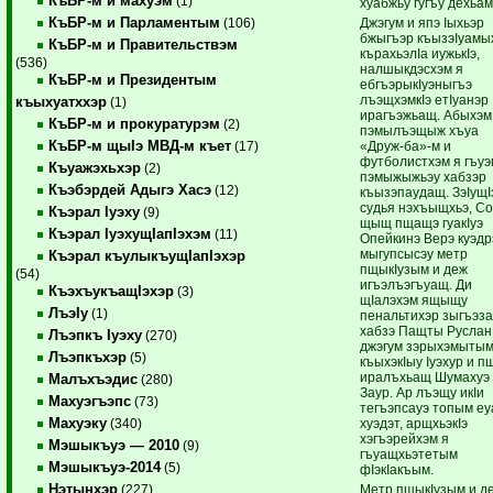
КъБР-м и махуэм
(1)
хуабжьу гугъу дехьам
КъБР-м и Парламентым
Джэгум и япэ Iыхьэр
(106)
бжыгъэр къызэIуамы
КъБР-м и Правительствэм
кърахьэлIа иужькIэ,
(536)
налшыкдэсхэм я
КъБР-м и Президентым
ебгъэрыкIуэныгъэ
лъэщхэмкIэ етIуанэр
къыхуатххэр
(1)
ирагъэжьащ. Абыхэм
КъБР-м и прокуратурэм
(2)
пэмылъэщыж хъуа
КъБР-м щыIэ МВД-м къет
«Друж-ба»-м и
(17)
футболистхэм я гъуэ
Къуажэхьхэр
(2)
пэмыжыжьэу хабзэр
Къэбэрдей Адыгэ Хасэ
(12)
къызэпаудащ. ЗэIущI
судья нэхъыщхьэ, Со
Къэрал Iуэху
(9)
щыщ пщащэ гуакIуэ
Къэрал IуэхущIапIэхэм
(11)
Опейкинэ Верэ куэдр
мыгупсысэу метр
Къэрал къулыкъущIапIэхэр
пщыкIузым и деж
(54)
игъэлъэгъуащ. Ди
КъэхъукъащIэхэр
(3)
щIалэхэм ящыщу
ЛъэIу
(1)
пенальтихэр зыгъэз
хабзэ Пащты Руслан
Лъэпкъ Iуэху
(270)
джэгум зэрыхэмыты
Лъэпкъхэр
(5)
къыхэкIыу Iуэхур и п
иралъхьащ Шумахуэ
Малъхъэдис
(280)
Заур. Ар лъэщу икIи
Махуэгъэпс
(73)
тегъэпсауэ топым еу
Махуэку
хуэдэт, арщхьэкIэ
(340)
хэгъэрейхэм я
Мэшыкъуэ — 2010
(9)
гъуащхьэтетым
Мэшыкъуэ-2014
(5)
фIэкIакъым.
Нэтынхэр
Метр пщыкIузым и д
(227)