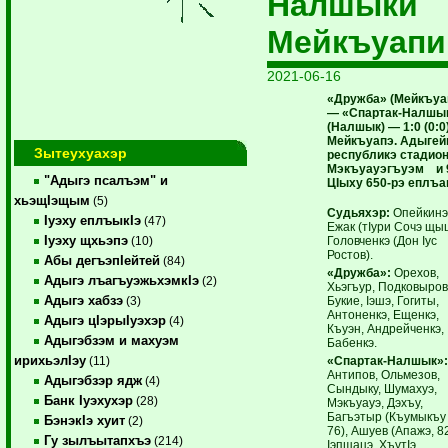
Налшыки
Мейкъуапи
2021-06-16
«Дружба» (Мейкъуа
— «Спартак-Налшы
(Налшык) — 1:0 (0:0)
Мейкъуапэ. Адыгей
Зытеухуахэр
республикэ стадион
Мэкъуауэгъуэм и 
"Адыгэ псалъэм" и
ЦIыху 650-рэ еплъа
хьэщIэщым
(5)
Судьяхэр:
Опейкинэ
Iуэху еплъыкIэ
(47)
Ежак (тIури Сочэ щы
Iуэху щхьэпэ
Головченкэ (Дон Iус
(10)
Ростов).
Абы дегъэпIейтей
(84)
«Дружба»:
Орехов,
Адыгэ лъагъуэжьхэмкIэ
(2)
Хьэгъур, Подковыров
Адыгэ хабзэ
Букие, Iэшэ, Гогиты,
(3)
Антоненкэ, Ещенкэ,
Адыгэ цIэрыIуэхэр
(4)
Къуэн, Андрейченкэ,
Адыгэбзэм и махуэм
Бабенкэ.
ирихьэлIэу
«Спартак-Налшык»
(11)
Антипов, Ольмезов,
Адыгэбзэр ядж
(4)
Сындыку, Шумахуэ,
Банк Iуэхухэр
(28)
Мэкъуауэ, Дэхъу,
Багъэтыр (Къумыкъу 
БэнэкIэ хуит
(2)
76), Ашуев (Апажэ, 82
Гу зылъытапхъэ
(214)
Iэпщацэ, ХъутIэ