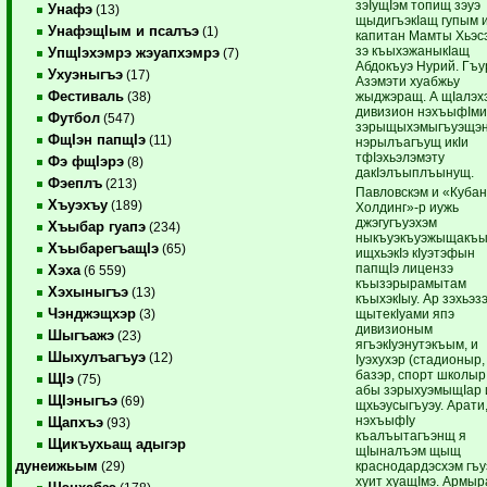
зэIущIэм топищ зэуэ
Унафэ
(13)
щыдигъэкIащ гупым 
УнафэщIым и псалъэ
(1)
капитан Мамты Хьэс
зэ къыхэжаныкIащ
УпщIэхэмрэ жэуапхэмрэ
(7)
Абдокъуэ Нурий. Гъ
Ухуэныгъэ
(17)
Азэмэти хуабжьу
Фестиваль
жыджэращ. А щIалэх
(38)
дивизион нэхъыфIм
Футбол
(547)
зэрыщыхэмыгъуэщэ
ФщIэн папщIэ
(11)
нэрылъагъущ икIи
тфIэхьэлэмэту
Фэ фщIэрэ
(8)
дакIэлъыплъынущ.
Фэеплъ
(213)
Павловскэм и «Кубан
Хъуэхъу
(189)
Холдинг»-р иужь
джэгугъуэхэм
Хъыбар гуапэ
(234)
ныкъуэкъуэжыщакъы
ХъыбарегъащIэ
(65)
ищхьэкIэ кIуэтэфын
папщIэ лицензэ
Хэха
(6 559)
къызэрырамытам
Хэхыныгъэ
(13)
къыхэкIыу. Ар зэхьэз
Чэнджэщхэр
щытекIуами япэ
(3)
дивизионым
Шыгъажэ
(23)
ягъэкIуэнутэкъым, и
Шыхулъагъуэ
(12)
Iуэхухэр (стадионыр,
базэр, спорт школы
ЩIэ
(75)
абы зэрыхуэмыщIар 
ЩIэныгъэ
(69)
щхьэусыгъуэу. Арати
нэхъыфIу
Щапхъэ
(93)
къалъытагъэнщ я
Щикъухьащ адыгэр
щIыналъэм щыщ
дунеижьым
краснодардэсхэм гъу
(29)
хуит хуащIмэ. Армы