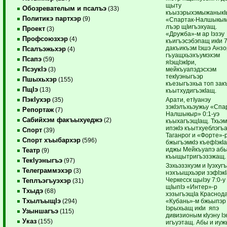
щыту
Обозревателым и псалъэ
(33)
къызэрыхэмыжанык
Политикэ партхэр
(9)
«Спартак-Налшыкым
лъэр щIигъэхуащ.
Проект
(3)
«Дружба»-м ар Iэзэу
Профсоюзхэр
(4)
къигъэсэбэпащ икIи 
дакъикъэм Iэшэ Анзо
Псалъэжьхэр
(4)
гъуащхьэхъумэхэм
Псапэ
(59)
яIэщIэкIри,
ПсэукIэ
мейкъуапэдэсхэм
(3)
текIуэныгъэр
Пшыхьхэр
(155)
къезыгъэхьа топ зак
ПщIэ
(13)
къытхудигъэкIащ.
ПэкIухэр
Арати, етIуанэу
(35)
зэкIэлъхьэужьу «Спа
Репортаж
(7)
Налшыкыр» 0:1-уэ
Сабийхэм факъыхуеджэ
(2)
къыхагъэщIащ. Тхьэм
ипэкIэ къытхуеблэгъ
Спорт
(39)
Таганрог и «Форте»-
Спорт хъыбархэр
(596)
бжыгъэмкIэ къефIэкI
иджы Мейкъуапэ аб
Театр
(9)
къыщытригъэзэжащ.
ТекIуэныгъэ
(97)
Зэхьэзэхуэм и Iуэхуг
Телеграммэхэр
(3)
нэхъыщхьэри зэфIэк
Черкесск щыIэу 7:0-у
Теплъэгъуэхэр
(31)
щIыпIэ «Интер»-р
Тхыдэ
(68)
хэзыгъэщIа Краснод
ТхылъыщIэ
«Кубань»-м бжьыпэр
(294)
Iэрыхьащ икIи япэ
Узыншагъэ
(115)
дивизионым кIуэну I
Указ
(155)
игъуэтащ. Абы и иуж