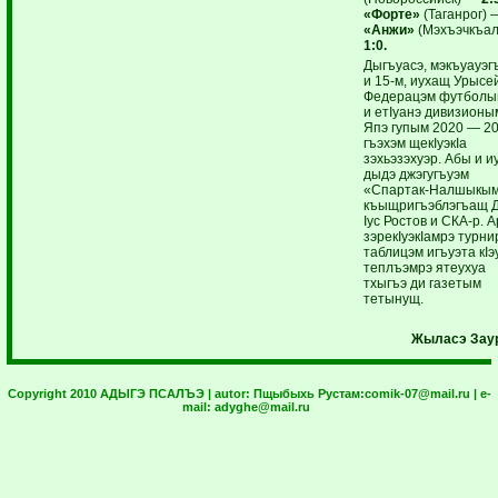
«Форте»
(Таганрог) 
«Анжи»
(Мэхъэчкъал
1:0.
Дыгъуасэ, мэкъуауэг
и 15-м, иухащ Урысе
Федерацэм футболы
и етIуанэ дивизионы
Япэ гупым 2020 — 2
гъэхэм щекIуэкIа
зэхьэзэхуэр. Абы и и
дыдэ джэгугъуэм
«Спартак-Налшыкы
къыщригъэблэгъащ 
Iус Ростов и СКА-р. А
зэрекIуэкIамрэ турни
таблицэм игъуэта кIэ
теплъэмрэ ятеухуа
тхыгъэ ди газетым
тетынущ.
Жыласэ Заур
Copyright 2010 АДЫГЭ ПСАЛЪЭ | autor:
Пщыбыхь Рустам:
comik-07@mail.ru
| e-
mail:
adyghe@mail.ru