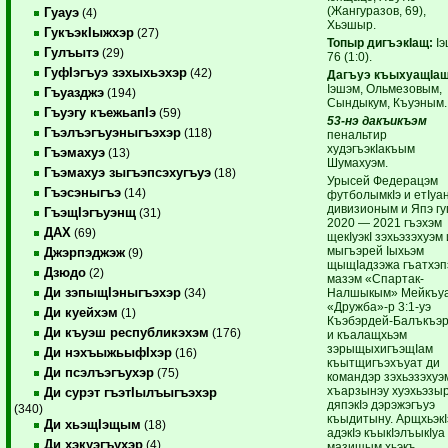
(Жангуразов, 69),
Гуауэ
(4)
Хьэшыр.
ГукъэкIыжхэр
(27)
Топыр дигъэкIащ:
Iэ
Гулъытэ
(29)
76 (1:0).
ГуфIэгъуэ зэхыхьэхэр
(42)
Дагъуэ къыхуащIащ
Iэшэм, Ольмезовым,
Гъуазджэ
(194)
Сындыкум, Къуэным.
Гъуэгу къежьапIэ
(59)
53-нэ дакъикъэм
Гъэлъэгъуэныгъэхэр
(118)
пенальтир
худэгъэкIакъым
Гъэмахуэ
(13)
Шумахуэм.
Гъэмахуэ зыгъэпсэхугъуэ
(18)
Урысей Федерацэм
Гъэсэныгъэ
(14)
футболымкIэ и етIуа
дивизионым и Япэ г
ГъэщIэгъуэнщ
(31)
2020 — 2021 гъэхэм
ДАХ
(69)
щекIуэкI зэхьэзэхуэм 
мыгъэрей Iыхьэм
Джэрпэджэж
(9)
щыщIадзэжа гъатхэп
Дзюдо
(2)
мазэм «Спартак-
Ди зэпыщIэныгъэхэр
Налшыкым» Мейкъуа
(34)
«Дружба»-р 3:1-уэ
Ди куейхэм
(1)
Къэбэрдей-Балъкъэ
Ди къуэш республикэхэм
(176)
и къалащхьэм
зэрыщыхигъэщIам
Ди нэхъыжьыфIхэр
(16)
къытщигъэхъуат ди
Ди псэлъэгъухэр
(75)
командэр зэхьэзэхуэ
хъарзынэу хуэхьэзы
Ди сурэт гъэтIылъыгъэхэр
дяпэкIэ дэрэжэгъуэ
(340)
къыдитыну. АрщхьэкI
Ди хьэщIэщым
(18)
адэкIэ къыкIэлъыкIуа
Ди хэкуэгъухэр
(4)
мазищым хьэкъ