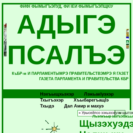
ФИФI ФЫМЫГЪЭПУД, ФИ IЕЙ ФЫМЫГЪЭПЩКIУ
АДЫГЭ
ПСАЛЪЭ
КъБР-м И ПАРЛАМЕНТЫМРЭ ПРАВИТЕЛЬСТВЭМРЭ Я ГАЗЕТ
ГАЗЕТА ПАРЛАМЕНТА И ПРАВИТЕЛЬСТВА КБР
Нэхъыщхьэхэр
Лэжьакlуэхэр
Тхыгъэхэр
Хъыбарегъащlэ
Тхыдэ
Дал Амир и махуэ
« Урысейпсо зэхьэзэхуэм щыток
Лъэпкъыр зыгъэбжьы
Щызэхуэд