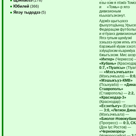
Щэнхабзэ
(178)
езы-хэм я пIэкIэ Томс
Юбилей
(366)
и «Томь»-р япэ
дивизионым
Япэу тыдодзэ
(5)
къыхагъэнэнут.
АдэкIэ щыгъуазэ
фыхуэтщIынщ Урыс
Федерацэм футболы
и етIуанэ дивизионы
Япэ гупым щекIуэкI
зэхьэзэ-хуэм ипкъ итк
бэрэжьей кIуам зэхэт
зэIущIэхэм къарикIуа
бжыгъэхэм. Мис ахэр
«Интер»
(Черкесск) 
«Кубань»
(Краснода
0:7, «ТIуапсы»
(ТIуа
—
«Мэхъэчкъалэ»
(Мэхъэчкъалэ) —
0:0
«Мэшыкъуэ-КМВ»
(Псыхуабэ) —
«Дина
Ставрополь»
(Ставрополь) —
2:2,
«Краснодар-3»
(Краснодар) —
«ЕсэнтIыгу»
(ЕсэнтI
—
3:0, «Легион Дин
(Мэхъэчкъалэ) —
«Биолог-Новокубан
(Прогресс) —
0:3, С
(Дон Iус Ростов) —
«Черноморец»
(Новороссийск) —
2: