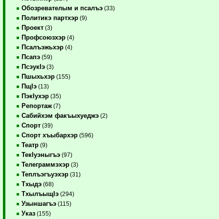
Обозревателым и псалъэ
(33)
Политикэ партхэр
(9)
Проект
(3)
Профсоюзхэр
(4)
Псалъэжьхэр
(4)
Псапэ
(59)
ПсэукIэ
(3)
Пшыхьхэр
(155)
ПщIэ
(13)
ПэкIухэр
(35)
Репортаж
(7)
Сабийхэм факъыхуеджэ
(2)
Спорт
(39)
Спорт хъыбархэр
(596)
Театр
(9)
ТекIуэныгъэ
(97)
Телеграммэхэр
(3)
Теплъэгъуэхэр
(31)
Тхыдэ
(68)
ТхылъыщIэ
(294)
Узыншагъэ
(115)
Указ
(155)