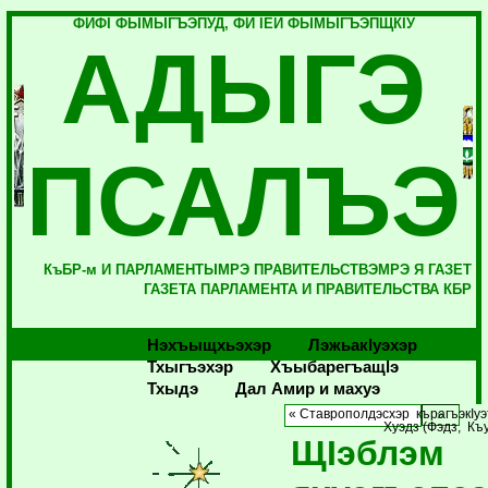
ФИФI ФЫМЫГЪЭПУД, ФИ IЕЙ ФЫМЫГЪЭПЩКIУ
АДЫГЭ
ПСАЛЪЭ
КъБР-м И ПАРЛАМЕНТЫМРЭ ПРАВИТЕЛЬСТВЭМРЭ Я ГАЗЕТ
ГАЗЕТА ПАРЛАМЕНТА И ПРАВИТЕЛЬСТВА КБР
Нэхъыщхьэхэр
Лэжьакlуэхэр
Тхыгъэхэр
Хъыбарегъащlэ
Тхыдэ
Дал Амир и махуэ
« Ставрополдэсхэр кърагъэкIуэ
Хуэдз (Фэдз, Къу
ЩIэблэм