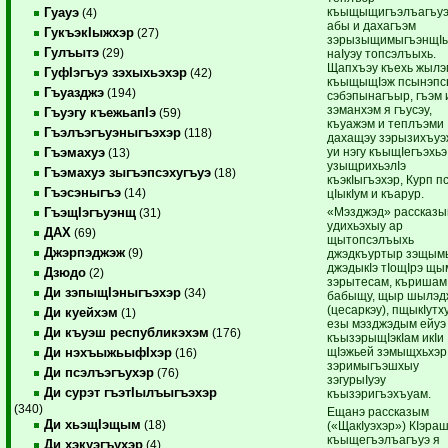
къыщыщигъэлъагъуэ
Гуауэ
(4)
абы и дахагъэм
ГукъэкIыжхэр
(27)
зэрызыщимыгъэнщI
Гулъытэ
(29)
наIуэу топсэлъыхь.
Щапхъэу къехь жылэ
ГуфIэгъуэ зэхыхьэхэр
(42)
къыщыщIэж псынэпс
Гъуазджэ
(194)
сэбэпынагъыр, гъэм 
зэманхэм я гъусэу,
Гъуэгу къежьапIэ
(59)
къуажэм и теплъэми
Гъэлъэгъуэныгъэхэр
(118)
дахащэу зэрызихъуэ
уи нэгу къыщIегъэхь
Гъэмахуэ
(13)
узыщрихьэлIэ
Гъэмахуэ зыгъэпсэхугъуэ
(18)
къэкIыгъэхэр, Курп п
Гъэсэныгъэ
(14)
цIыкIум и къарур.
«Мэзджэд» рассказ
ГъэщIэгъуэнщ
(31)
удихьэхыу ар
ДАХ
(69)
щытопсэлъыхь
Джэрпэджэж
(9)
джэдкъуртыр зэщы
джэдыкIэ тIощIрэ щы
Дзюдо
(2)
зэрытесам, къришам
Ди зэпыщIэныгъэхэр
(34)
бабыщу, щыр шылэд
(цесаркэу), пщыкIутх
Ди куейхэм
(1)
езы мэзджэдым ейуэ
Ди къуэш республикэхэм
(176)
къызэрыщIэкIам икIи
щIэжьей зэмыщхьхэр
Ди нэхъыжьыфIхэр
(16)
зэримыгъэшхыу
Ди псэлъэгъухэр
(76)
зэгурыIуэу
Ди сурэт гъэтIылъыгъэхэр
къызэригъэхъуам.
(340)
Ещанэ рассказым
Ди хьэщIэщым
(18)
(«ЩакIуэхэр») КIэра
къыщегъэлъагъуэ я
Ди хэкуэгъухэр
(4)