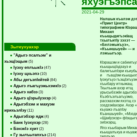
яхуэгъэпс
2021-04-29
Налшык къалэм дэ
«Принт Центр»
типографием КIэра
Михаил
къыщыдигъэкIащ
тхылъитIу зэхэт —
«Белэмыкъуэ»,
Зытеухуахэр
«Къыншыуей» — и
лэжьыгъэр.
"Адыгэ псалъэм" и
хьэщIэщым
(5)
КIэрашэм и сабиигъу
къыщыщIэдзауэ и
Iуэху еплъыкIэ
(47)
балигъыпIэри къиуб
Iуэху щхьэпэ
(10)
и гъащIэм къыщых
Iуэхугъуэ гъэщIэгъуэн
Абы дегъэпIейтей
(84)
хъыбару итхыжащ.
Адыгэ лъагъуэжьхэмкIэ
(2)
Тхылъым ахэр итщ
Адыгэ хабзэ
(3)
урысыбзэкIи адыгэбзэ
Къэбгъэлъагъуэмэ,
Адыгэ цIэрыIуэхэр
(4)
рассказхэм яхэтщ сэ
Адыгэбзэм и махуэм
зэздзэкIахэри. Ахэр 
къуажэ лъапIэу
ирихьэлIэу
(11)
Къаншыуей», «Мэзд
Адыгэбзэр ядж
(4)
«ЩакIуэхэр» фIэщыг
зиIэхэрщ.
Банк Iуэхухэр
(28)
Япэ хъыбарым Миха
БэнэкIэ хуит
(2)
къыщалъхуа и къуаж
Гу зылъытапхъэ
(214)
теплъэр