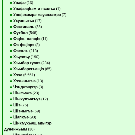
Унафэ
(13)
УнафэщIым и псалъэ
(1)
УпщIэхэмрэ жэуапхэмрэ
(7)
Ухуэныгъэ
(17)
Фестиваль
(38)
Футбол
(548)
ФщIэн папщIэ
(11)
Фэ фщIэрэ
(8)
Фэеплъ
(213)
Хъуэхъу
(190)
Хъыбар гуапэ
(234)
ХъыбарегъащIэ
(65)
Хэха
(6 561)
Хэхыныгъэ
(13)
Чэнджэщхэр
(3)
Шыгъажэ
(23)
Шыхулъагъуэ
(12)
ЩIэ
(75)
ЩIэныгъэ
(69)
Щапхъэ
(93)
Щикъухьащ адыгэр
дунеижьым
(30)