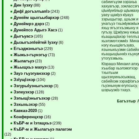
сабиигъуэм зэрахьа
Дин Iуэху
(88)
хахуагъэр, зэклассэг
цIыкIуиблыр щIымах
ДифI догъэлъапIэ
(243)
уаеу щакIуэ кIуауэ
Дунейм щыхъыбархэр
(248)
зэрыщытар, щхьэж и
унагъуэ тхьэкIумэкIы
Дунеймрэ дэрэ
(2)
яхьу ягъэтхъэжыну я
Дунейпсо Адыгэ Хасэ
(1)
гугъэу. ЩэкIуэну ежь
Дыгъуасэ
(165)
къащыщIахэр теплъэ
хьэлэмэтхэмкIэ Миха
ДызыгъэпIейтей Iуэху
(6)
нэгу къыщIегъэувэ,
Егъэджэныгъэ
(229)
языныкъуэми сабий
къащыщIынкIэ хъуну
Жыжьэ-гъунэгъу
(73)
утогузэвыхь.
Жылагъуэ
(23)
КIэрашэ Михаил апх
Жьыщхьэ махуэ
(13)
хъыбар хьэлэмэтхэр
тхылъым
Зауэ гъуэгуанэхэр
(2)
щызэхуихьэсыжащ,
ЗэIущIэхэр
(104)
сабийхэм зэрафIэгъэ
гъуэнынум егупсысу,
ЗэгурыIуэныгъэхэр
(3)
шэрыуэкIэ тхауэ.
Зэпеуэхэр
(128)
ЗэпыщIэныгъэхэр
(28)
Багъэтыр Л
Зэхыхьэхэр
(55)
Кавказ-2020
(1)
Конференцхэр
(16)
КъБР-м и Iэтащхьэ
(239)
КъБР-м и Жылагъуэ палатэм
(12)