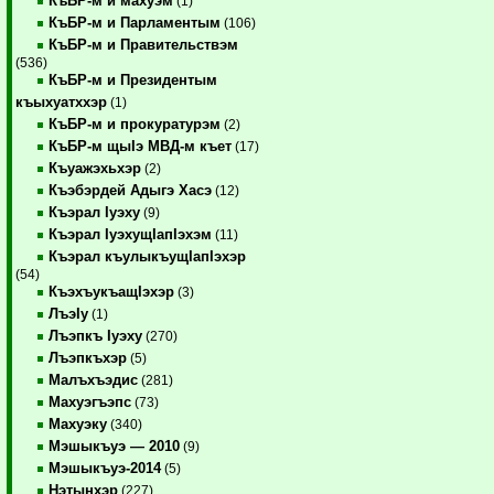
КъБР-м и махуэм
(1)
КъБР-м и Парламентым
(106)
КъБР-м и Правительствэм
(536)
КъБР-м и Президентым
къыхуатххэр
(1)
КъБР-м и прокуратурэм
(2)
КъБР-м щыIэ МВД-м къет
(17)
Къуажэхьхэр
(2)
Къэбэрдей Адыгэ Хасэ
(12)
Къэрал Iуэху
(9)
Къэрал IуэхущIапIэхэм
(11)
Къэрал къулыкъущIапIэхэр
(54)
КъэхъукъащIэхэр
(3)
ЛъэIу
(1)
Лъэпкъ Iуэху
(270)
Лъэпкъхэр
(5)
Малъхъэдис
(281)
Махуэгъэпс
(73)
Махуэку
(340)
Мэшыкъуэ — 2010
(9)
Мэшыкъуэ-2014
(5)
Нэтынхэр
(227)