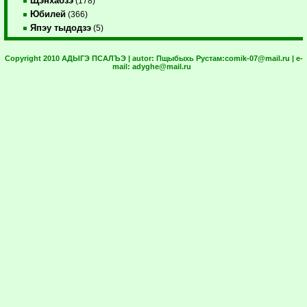
Щэнхабзэ
(178)
Юбилей
(366)
Япэу тыдодзэ
(5)
Copyright 2010 АДЫГЭ ПСАЛЪЭ | autor:
Пщыбыхь Рустам:
comik-07@mail.ru
| e-
mail:
adyghe@mail.ru