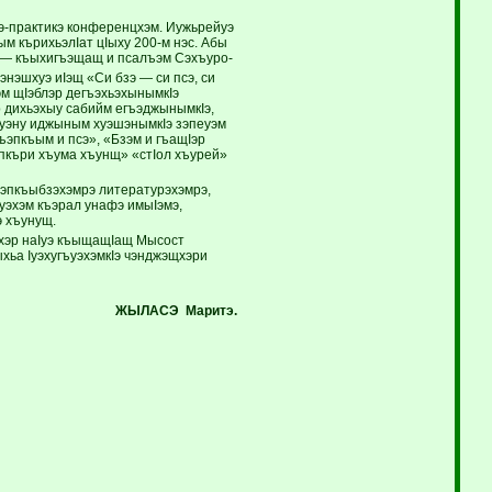
э-практикэ конференцхэм. Иужьрейуэ
м кърихьэлIат цIыху 200-м нэс. Абы
, — къыхигъэщащ и псалъэм Сэхъуро-
энэшхуэ иIэщ «Си бзэ — си псэ, си
зэм щIэблэр дегъэхьэхынымкIэ
р дихьэхыу сабийм егъэджынымкIэ,
гъуэну иджыным хуэшэнымкIэ зэпеуэм
ъэпкъым и псэ», «Бзэм и гъащIэр
эпкъри хъума хъунщ» «стIол хъурей»
ъэпкъыбзэхэмрэ литературэхэмрэ,
ъуэхэм къэрал унафэ имыIэмэ,
э хъунущ.
эхэр наIуэ къыщащIащ Мысост
хьа IуэхугъуэхэмкIэ чэнджэщхэри
ЖЫЛАСЭ Маритэ.