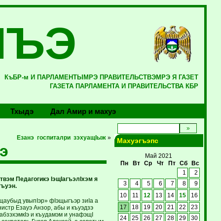
ЛЪЭ
КъБР-м И ПАРЛАМЕНТЫМРЭ ПРАВИТЕЛЬСТВЭМРЭ Я ГАЗЕТ
ГАЗЕТА ПАРЛАМЕНТА И ПРАВИТЕЛЬСТВА КБР
Тхыдэ
Дал Амир и махуэ
Езанэ госпиталри зэхуащIыж
»
Махуэгъэпс
э
Май 2021
Пн
Вт
Ср
Чт
Пт
Сб
Вс
1
2
твэм Педагогикэ IэщIагъэлIхэм я
3
4
5
6
7
8
9
ъуэн.
10
11
12
13
14
15
16
щаубыд увыпIэр» фIэщыгъэр зиIа а
нистр Езауэ Анзор, абы и къуэдзэ
17
18
19
20
21
22
23
абзэхэмкIэ и къудамэм и унафэщI
24
25
26
27
28
29
30