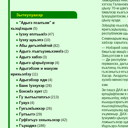
Тимофеевэ Аннэ,
хэтхэу Галановэ
цIыху 70-м щIи
Iэмалхэр къагъэ
Зытеухуахэр
IуэхущIапIэхэм,
цIыху куэди.
"Адыгэ псалъэм" и
ЗэIущIэр къызэ
хьэщIэщым
(5)
яригъэцIыхуащ л
республикэм щы
Iуэху еплъыкIэ
(47)
Семинарым жыдж
Iуэху щхьэпэ
(10)
хабзэр зэрыпхъ
Абы дегъэпIейтей
(82)
— Нобэрей зэху
Адыгэ лъагъуэжьхэмкIэ
(2)
бжыгъэр мащIэ 
Зэкъуэтхэм я з
Адыгэ хабзэ
(3)
— Ди республи-
Адыгэ цIэрыIуэхэр
(4)
германскэ, дагъ
къалэнщ лъэпкъ
Адыгэбзэм и махуэм
гъэсэныгъэ-егъ
ирихьэлIэу
(11)
Хасэр. Анэдэлъ
хузиIэ министе
Адыгэбзэр ядж
(4)
хэм.
Банк Iуэхухэр
(28)
Зи пашэ ДАХ-м 
БэнэкIэ хуит
(2)
купщIафIэхэм я
Гу зылъытапхъэ
(213)
ирихьэлIэу, екI
къыщызэрагъэпэ
Гуауэ
(4)
къызэщIэзыубыд
ГукъэкIыжхэр
(26)
нэхъыщхьэщ ады
хъумэныр. ДАХ-м
Гулъытэ
(29)
IуэхумкIэ цIыху
ГуфIэгъуэ зэхыхьэхэр
(42)
лэжьыгъэхэр ща
Гъуазджэ
(186)
Ищхъэрэ-Алание