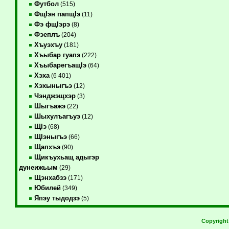
Футбол
(515)
ФщIэн папщIэ
(11)
Фэ фщIэрэ
(8)
Фэеплъ
(204)
Хъуэхъу
(181)
Хъыбар гуапэ
(222)
ХъыбарегъащIэ
(64)
Хэха
(6 401)
Хэхыныгъэ
(12)
Чэнджэщхэр
(3)
Шыгъажэ
(22)
Шыхулъагъуэ
(12)
ЩIэ
(68)
ЩIэныгъэ
(66)
Щапхъэ
(90)
Щикъухьащ адыгэр
дунеижьым
(29)
Щэнхабзэ
(171)
Юбилей
(349)
Япэу тыдодзэ
(5)
Copyrigh