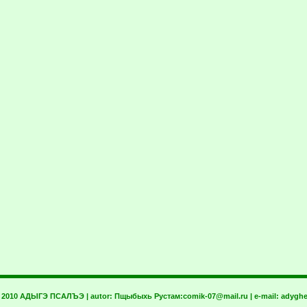
t 2010 АДЫГЭ ПСАЛЪЭ | autor:
Пщыбыхь Рустам:
comik-07@mail.ru
| e-mail:
adyghe