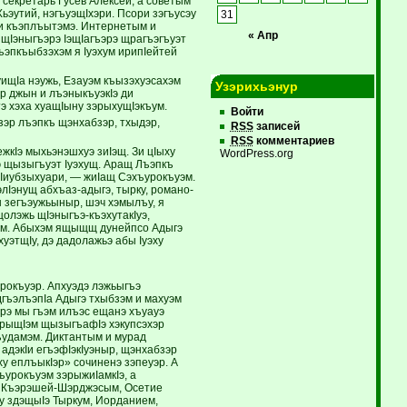
 секретарь Гусев Алексей, а советым
ьэутий, нэгъуэщIхэри. Псори зэгъусэу
31
ри къэплъытэмэ. Интернетым и
« Апр
 щIэныгъэрэ IэщIагъэрэ щрагъэгъуэт
лъэпкъыбзэхэм я Iуэхум ирипIейтей
ищIа нэужь, Езауэм къызэхуэсахэм
Узэрихьэнур
эр джын и лъэныкъуэкIэ ди
 хэха хуащIыну зэрыхущIэкъум.
Войти
эр лъэпкъ щэнхабзэр, тхыдэр,
RSS
записей
RSS
комментариев
жкIэ мыхьэнэшхуэ зиIэщ. Зи цIыху
WordPress.org
э щызыгъуэт Iуэхущ. Аращ Лъэпкъ
Iиубзыхуари, — жиIащ Сэхъурокъуэм.
Iэнущ абхъаз-адыгэ, тырку, романо-
бы зегъэужьыныр, шэч хэмылъу, я
лэжь щIэныгъэ-къэхутакIуэ,
хэм. Абыхэм ящыщщ дунейпсо Адыгэ
уэтщIу, дэ дадолажьэ абы Iуэху
рокъуэр. Апхуэдэ лэжьыгъэ
дгъэлъэпIа Адыгэ тхыбзэм и махуэм
эмрэ мы гъэм илъэс ещанэ хъуауэ
урыщIэм щызыгъафIэ хэкупсэхэр
ъудамэм. Диктантым и мурад
адэкIи егъэфIэкIуэныр, щэнхабзэр
ху еплъыкIэр» сочиненэ зэпеуэр. А
хъурокъуэм зэрыжиIамкIэ, а
м, Къэрэшей-Шэрджэсым, Осетие
у здэщыIэ Тыркум, Иорданием,