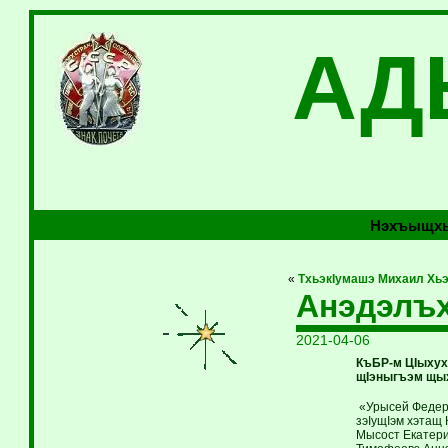
АД
Нэхъыщхь
«
ТхьэкIумашэ Михаил Хьэ
Анэдэлъ
2021-04-06
КъБР-м ЦIыхух
щIэныгъэм щы
«Урысей Федера
зэIущIэм хэтащ 
Мысост Екатери