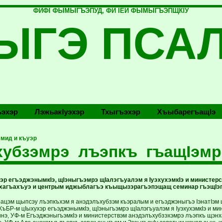
ФИФI ФЫМЫГЪЭПУД, ФИ IЕЙ ФЫМЫГЪЭПЩКIУ
ЫГЭ ПСА
эхэр
Лэжьакlуэхэр
Тхыгъэхэр
Хъыбарегъащlэ
мид и къуэр
хубзэмрэ лъэпкъ гъащIэмр
эр егъэджэнымкIэ, щIэныгъэмрэ щIалэгъуалэм я IуэхухэмкIэ и министерс
хагъахъуэ и центрым иджыблагъэ къыщызэрагъэпэщащ семинар гъэщIэг
цэм щыпсэу лъэпкъхэм я анэдэлъхубзэм къэралым и егъэджэныгъэ IэнатIэм 
КъБР-м цIыхухэр егъэджэнымкIэ, щIэныгъэмрэ щIалэгъуалэм я IуэхухэмкIэ и ми
нэ, УФ-м ЕгъэджэныгъэмкIэ и министерствэм анэдэлъхубзэхэмрэ лъэпкъ щэнх