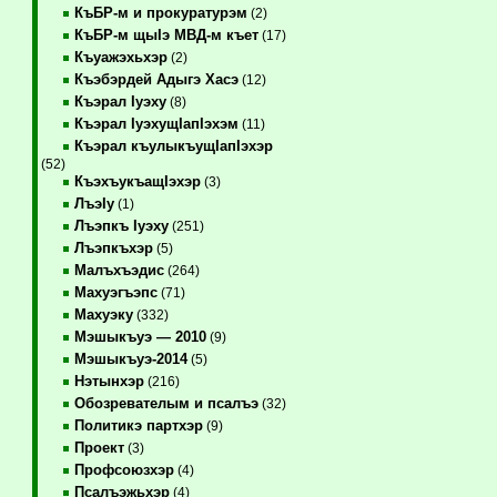
КъБР-м и прокуратурэм
(2)
КъБР-м щыIэ МВД-м къет
(17)
Къуажэхьхэр
(2)
Къэбэрдей Адыгэ Хасэ
(12)
Къэрал Iуэху
(8)
Къэрал IуэхущIапIэхэм
(11)
Къэрал къулыкъущIапIэхэр
(52)
КъэхъукъащIэхэр
(3)
ЛъэIу
(1)
Лъэпкъ Iуэху
(251)
Лъэпкъхэр
(5)
Малъхъэдис
(264)
Махуэгъэпс
(71)
Махуэку
(332)
Мэшыкъуэ — 2010
(9)
Мэшыкъуэ-2014
(5)
Нэтынхэр
(216)
Обозревателым и псалъэ
(32)
Политикэ партхэр
(9)
Проект
(3)
Профсоюзхэр
(4)
Псалъэжьхэр
(4)