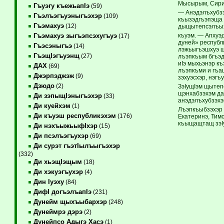
Мысырым, Сирие
Гъуэгу къежьапIэ
(59)
— Анэдэлъхубзэ
Гъэлъэгъуэныгъэхэр
(109)
къызэдгъэпэща 
Гъэмахуэ
(12)
дыщытепсэлъыхь
къуэм. — Апхуэд
Гъэмахуэ зыгъэпсэхугъуэ
(17)
дуней» республи
Гъэсэныгъэ
(14)
лэжьыгъэшхуэ щ
ГъэщIэгъуэнщ
(27)
лъэпкъым бгъэд
иIэ мыхьэнэр къ
ДАХ
(69)
лъэпкъми и гъащ
Джэрпэджэж
(9)
зэхуэсхэр, нэгъ
Дзюдо
(2)
ЗэIущIэм щытеп
щэнхабзэхэм да
Ди зэпыщIэныгъэхэр
(33)
анэдэлъхубзэхэ
Ди куейхэм
(1)
Лъэпкъыбзэхэр 
Ди къуэш республикэхэм
(176)
Екатеринэ, Тим
къыщащтащ зэI
Ди нэхъыжьыфIхэр
(15)
Ди псэлъэгъухэр
(69)
Ди сурэт гъэтIылъыгъэхэр
(332)
Ди хьэщIэщым
(18)
Ди хэкуэгъухэр
(4)
Дин Iуэху
(84)
ДифI догъэлъапIэ
(231)
Дунейм щыхъыбархэр
(248)
Дунеймрэ дэрэ
(2)
Дунейпсо Адыгэ Хасэ
(1)