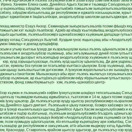
 УФ-м Адэ-анэхэм я лъэпкъ зэгухьэныгъэм и ЗэзыгъэуIу советым жэуап зыхь и
 Иринэ, Хачикян Еленэ сымэ, Дунейпсо Адыгэ Хасэм и тхьэмадэ Сэхъурокъуэ Х
гъу кърихьэлIащ зэIущIэм, онлайн щытыкIэкIэ лэжьыгъэм зыкърезыгъэхьэлIахэ
сэбэпу, зэIущIэм кIэлъыплъащ ди республикэм и еджапIэ нэхъыщхьэхэм, курыт
 курыт еджапIэхэм я IэщIагъэлIхэри, анэдэлъхубзэр школхэм щезыгъэджхэри, 
Iуихащ министр Езауэ Анзор. Семинарым зыкърезыгъэхьэлIа псоми фIыщIэ яху
эжьыгъэм хэт хьэщIэ лъапIэхэр. АдэкIэ ар кIэщIу къытеувыIащ анэдэлъхубзэх
щыIэ щытыкIэм, лъэпкъыбзэхэмрэ щэнхабзэхэмрэ хъумэным дапщэщи гулъытэ
эру хэтащ Сэхъурокъуэ Хьэутий. Куэдым гунэс ящыхъуащ абы «Анэдэлъхубз
умэн Iэмалщ» и доклад купщIафIэр.
эсым и утыку къитхьа Iуэхур ди къэралышхуэм хыхьэ лъэпкъ щIыналъэхэм я де
лъэпкъхэм я анэдэлъхубзэр хъумэныр, абы зегъэужьыныр дуней псом гулъыт
эгухьэныгъэм дызэрыт илъэсипщIыр анэдэлъхубзэхэр хъумэным я лъэхъэнэу щ
 кэр, куэд зэрыщыгъуазэщи, лъэпкъ куэд щыпсэу щIыналъэщ. Ди деж ущрихьэл
ыстэн, ермэлы бзэ гупхэм зи псэлъэкIэр къитIасэ цIыхухэм. Бзэр хъумэныр, а
ым щыщу зыкъэзылъытэж дэтхэнэми. А Iуэхухэм жэуаплыныгъэ ин зыхащIэу що
эджэныгъэ IэнатIэхэм. Мыхьэнэшхуэ абы ират лъэпкъ жылагъуэ зэгухьэныгъэ
хубзэр хъумэным, ар къытщIэхъуэ щIэблэхэм екIуу яIурылъыным гулъытэшхуэ х
рствэхэм, фонд зэмылIэужьыгъуэ- хэм, лъэпкъ-щэнхабзэ центр-
бзэр хъумэн и лъэныкъуэкIэ зэфIих Iуэхугъуэхэм шэщIауэ тепсэлъыхьащ Сэхъу
 щапхъэу тхьэмадэм къихьащ иджыблагъэ, гъатхэпэм и 14-м, адыгэ псоми зэдэ
уэкIа Iуэху щхьэпэр. Ди лъэпкъэгъухэр куэду щыпсэу республикэхэмрэ къэралх
щ Дунейпсо адыгэ диктант. Лъэпкъым и цIыху пажэхэр, бзэмрэ хабзэмрэ зи г
э а Iуэхур къыхилъхьауэ щытащ Дунейпсо Адыгэ Хасэм анэдэлъхубзэмкIэ и к
гэбзэм и пщIэр къэIэтыныр, лъэпкъым анэдэлъхубзэмкIэ бгъэдэлъ щIэныгъэр 
 нэхъапэIуэкIэ къыхилъхьауэ йокIуэкI «Анэдэлъхубзэр хъума хъунымкIэ си Iуэ
хэм, псом хуэмыдэу щIалэгъуалэм, яIэ еплъыкIэр кърипщIэну ари хэкIыпIэщ. Сэ
гъэзащIэр ди республикэм и закъуэкъым, атIэ абыхэм жыджэру хэтщ Адыгей
м, Краснодар, Ставрополь крайхэм щыпсэу адыгэхэр, ди лъэпкъэгъу-хэр куэд