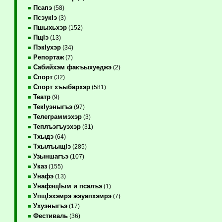
Псапэ
(58)
ПсэукIэ
(3)
Пшыхьхэр
(152)
ПщIэ
(13)
ПэкIухэр
(34)
Репортаж
(7)
Сабийхэм факъыхуеджэ
(2)
Спорт
(32)
Спорт хъыбархэр
(581)
Театр
(9)
ТекIуэныгъэ
(97)
Телеграммэхэр
(3)
Теплъэгъуэхэр
(31)
Тхыдэ
(64)
ТхылъыщIэ
(285)
Узыншагъэ
(107)
Указ
(155)
Унафэ
(13)
УнафэщIым и псалъэ
(1)
УпщIэхэмрэ жэуапхэмрэ
(7)
Ухуэныгъэ
(17)
Фестиваль
(36)