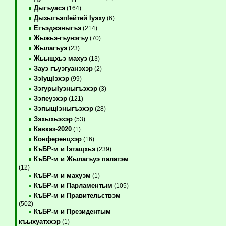
Дыгъуасэ
(164)
ДызыгъэпIейтей Iуэху
(6)
Егъэджэныгъэ
(214)
Жыжьэ-гъунэгъу
(70)
Жылагъуэ
(23)
Жьыщхьэ махуэ
(13)
Зауэ гъуэгуанэхэр
(2)
ЗэIущIэхэр
(99)
ЗэгурыIуэныгъэхэр
(3)
Зэпеуэхэр
(121)
ЗэпыщIэныгъэхэр
(28)
Зэхыхьэхэр
(53)
Кавказ-2020
(1)
Конференцхэр
(16)
КъБР-м и Iэтащхьэ
(239)
КъБР-м и Жылагъуэ палатэм
(12)
КъБР-м и махуэм
(1)
КъБР-м и Парламентым
(105)
КъБР-м и Правительствэм
(502)
КъБР-м и Президентым
къыхуатххэр
(1)