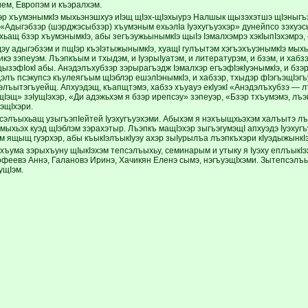
м, Европэм и къэралхэм.
р хъумэнымкIэ мыхьэнэшхуэ иIэщ щIэх-щIэхыурэ Налшык щызэхэтшэ щIэныгъ
«Адыгэбзэр (шэрджэсыбзэр) хъумэным ехьэлIа Iуэхугъуэхэр» дунейпсо зэхуэсы
ащ бзэр хъумэнымкIэ, абы зегъэужьынымкIэ щыIэ Iэмалхэмрэ хэкIыпIэхэмрэ
эу адыгэбзэм и пщIэр къэIэтыжынымкIэ, хуащI гулъытэм хэгъэхъуэнымкIэ мыхь
кэ зэпеуэм. Лъэпкъым и тхыдэм, и IуэрыIуатэм, и литературэм, и бзэм, и хаб
ызэфIокI абы. Анэдэлъхубзэр зэрырагъэдж Iэмалхэр егъэфIэкIуэнымкIэ, и бзэ
элъ псэкупсэ къулеягъым щIэблэр ешэлIэнымкIэ, и хабзэр, тхыдэр фIэгъэщIэ
элъытэгъуейщ. Апхуэдэщ, къапщтэмэ, хабзэ хъуауэ екIуэкI «Анэдэлъхубзэ — л
Iэщ» зэIущIэхэр, «Ди адэжьхэм я бзэр ирепсэу» зэпеуэр, «Бзэр тхъумэмэ, лъ
уэщIхэри.
сэлъыхьащ узыгъэпIейтей Iуэхугъуэхэми. Абыхэм я нэхъыщхьэхэм халъытэ л
мыхьэх куэд щIэблэм зэрахэтыр. Лъэпкъ мащIэхэр зыгъэгумэщI апхуэдэ Iуэхуг
м ящыщ гуэрхэр, абы къыкIэлъыкIуэу ахэр зыIурылъа лъэпкъхэри кIуэдыжынкI
хъума зэрыхъуну щIыкIэхэм тепсэлъыхьу, семинарым и утыку я Iуэху еплъыкI
офеевэ Аннэ, Галановэ Иринэ, Хачикян Еленэ сымэ, нэгъуэщIхэми. Зытепсэлъы
ущIэм.