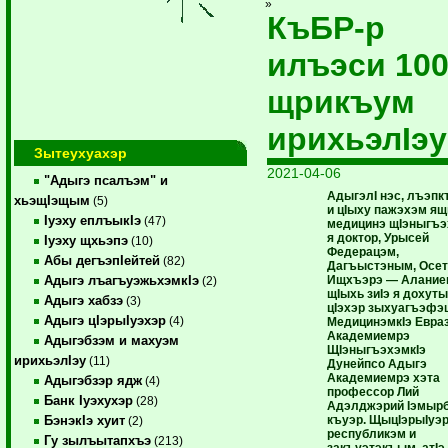
»
КъБР-р
илъэси 10
щрикъум
ирихьэлIэу
Зытеухуахэр
2021-04-06
"Адыгэ псалъэм" и
АдыгэлI нэс, лъэп
хьэщIэщым
(5)
и цIыху пажэхэм 
Iуэху еплъыкIэ
(47)
медицинэ щIэныгъ
я доктор, Урысей
Iуэху щхьэпэ
(10)
Федерацэм,
Абы дегъэпIейтей
(82)
Дагъыстэным, Осе
Ищхъэрэ — Алание
Адыгэ лъагъуэжьхэмкIэ
(2)
щIыхь зиIэ я дохут
Адыгэ хабзэ
(3)
цIэхэр зыхуагъэфэ
Адыгэ цIэрыIуэхэр
(4)
МедицинэмкIэ Евра
Академиемрэ
Адыгэбзэм и махуэм
ЩIэныгъэхэмкIэ
ирихьэлIэу
(11)
Дунейпсо Адыгэ
Академиемрэ хэта
Адыгэбзэр ядж
(4)
профессор Лий
Банк Iуэхухэр
(28)
Адэлджэрий Iэмырб
къуэр. ЩыцIэрыIуэр
БэнэкIэ хуит
(2)
республикэм и
Гу зылъытапхъэ
(213)
закъуэтэкъым, атIэ