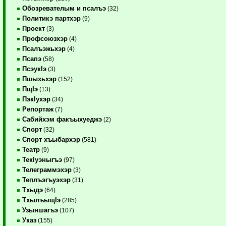
Обозревателым и псалъэ
(32)
Политикэ партхэр
(9)
Проект
(3)
Профсоюзхэр
(4)
Псалъэжьхэр
(4)
Псапэ
(58)
ПсэукIэ
(3)
Пшыхьхэр
(152)
ПщIэ
(13)
ПэкIухэр
(34)
Репортаж
(7)
Сабийхэм факъыхуеджэ
(2)
Спорт
(32)
Спорт хъыбархэр
(581)
Театр
(9)
ТекIуэныгъэ
(97)
Телеграммэхэр
(3)
Теплъэгъуэхэр
(31)
Тхыдэ
(64)
ТхылъыщIэ
(285)
Узыншагъэ
(107)
Указ
(155)