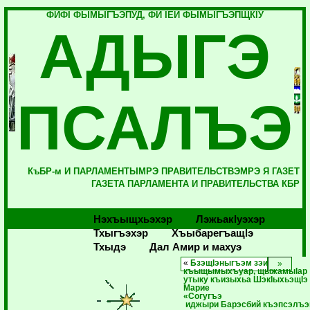
ФИФI ФЫМЫГЪЭПУД, ФИ IЕЙ ФЫМЫГЪЭПЩКIУ
АДЫГЭ
ПСАЛЪЭ
КъБР-м И ПАРЛАМЕНТЫМРЭ ПРАВИТЕЛЬСТВЭМРЭ Я ГАЗЕТ
ГАЗЕТА ПАРЛАМЕНТА И ПРАВИТЕЛЬСТВА КБР
Нэхъыщхьэхэр
Лэжьакlуэхэр
Тхыгъэхэр
Хъыбарегъащlэ
Тхыдэ
Дал Амир и махуэ
«
БзэщIэныгъэм зэи
къыщымыхъуар, щыжамыIар
утыку къизыхьа ШэкIыхьэщIэ
Марие
«Согугъэ
иджыри Барэсбий къэпсэлъ