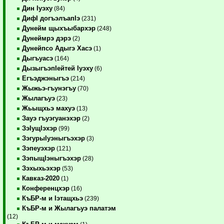
Дин Iуэху
(84)
ДифI догъэлъапIэ
(231)
Дунейм щыхъыбархэр
(248)
Дунеймрэ дэрэ
(2)
Дунейпсо Адыгэ Хасэ
(1)
Дыгъуасэ
(164)
ДызыгъэпIейтей Iуэху
(6)
Егъэджэныгъэ
(214)
Жыжьэ-гъунэгъу
(70)
Жылагъуэ
(23)
Жьыщхьэ махуэ
(13)
Зауэ гъуэгуанэхэр
(2)
ЗэIущIэхэр
(99)
ЗэгурыIуэныгъэхэр
(3)
Зэпеуэхэр
(121)
ЗэпыщIэныгъэхэр
(28)
Зэхыхьэхэр
(53)
Кавказ-2020
(1)
Конференцхэр
(16)
КъБР-м и Iэтащхьэ
(239)
КъБР-м и Жылагъуэ палатэм
(12)