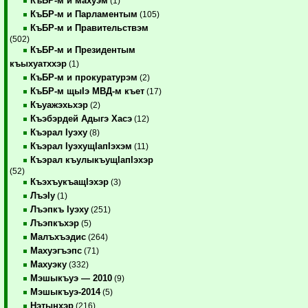
КъБР-м и махуэм
(1)
КъБР-м и Парламентым
(105)
КъБР-м и Правительствэм
(502)
КъБР-м и Президентым
къыхуатххэр
(1)
КъБР-м и прокуратурэм
(2)
КъБР-м щыIэ МВД-м къет
(17)
Къуажэхьхэр
(2)
Къэбэрдей Адыгэ Хасэ
(12)
Къэрал Iуэху
(8)
Къэрал IуэхущIапIэхэм
(11)
Къэрал къулыкъущIапIэхэр
(52)
КъэхъукъащIэхэр
(3)
ЛъэIу
(1)
Лъэпкъ Iуэху
(251)
Лъэпкъхэр
(5)
Малъхъэдис
(264)
Махуэгъэпс
(71)
Махуэку
(332)
Мэшыкъуэ — 2010
(9)
Мэшыкъуэ-2014
(5)
Нэтынхэр
(216)