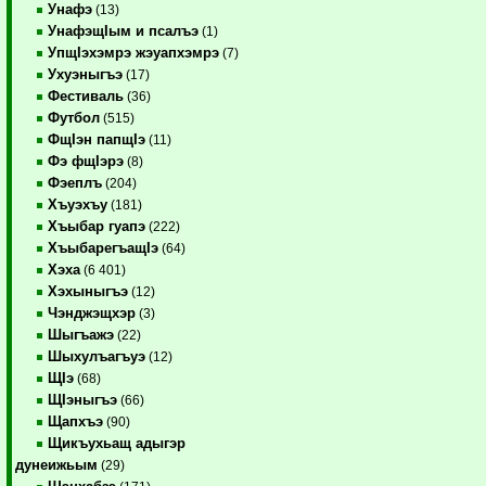
Унафэ
(13)
УнафэщIым и псалъэ
(1)
УпщIэхэмрэ жэуапхэмрэ
(7)
Ухуэныгъэ
(17)
Фестиваль
(36)
Футбол
(515)
ФщIэн папщIэ
(11)
Фэ фщIэрэ
(8)
Фэеплъ
(204)
Хъуэхъу
(181)
Хъыбар гуапэ
(222)
ХъыбарегъащIэ
(64)
Хэха
(6 401)
Хэхыныгъэ
(12)
Чэнджэщхэр
(3)
Шыгъажэ
(22)
Шыхулъагъуэ
(12)
ЩIэ
(68)
ЩIэныгъэ
(66)
Щапхъэ
(90)
Щикъухьащ адыгэр
дунеижьым
(29)