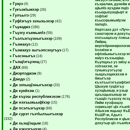
Гуауэ
(4)
къэралми, дунейм 
щIыпIэ куэдми пщIэ
ГукъэкIыжхэр
(26)
къыщыхуащIырт и
Гулъытэ
(29)
зэфIэкI
къызэрымыкIуэм
ГуфIэгъуэ зэхыхьэхэр
(42)
папщIэ.
Гъуазджэ
(186)
Нартсанэ дэт «Луч»
Гъуэгу къежьапIэ
(59)
санаторэм и дохут
нэхъыщхьэу лэжьа
Гъэлъэгъуэныгъэхэр
(109)
Лийрщ
Гъэмахуэ
(12)
вертеброневрологи
I
эзэкI
эм и
Гъэмахуэ зыгъэпсэхугъуэ
(17)
ефI
экI
ыныгъэхэр я
Гъэсэныгъэ
(14)
наI
уэ къэзыщI
ар.
ГъэщIэгъуэнщ
(27)
Къупщхьэ уз зиI
эу 
зэI
эзахэм, зи
ДАХ
(69)
гуныкъуэгъуэр
Джэрпэджэж
(9)
зыщхьэщихахэм я
бжыгъэр
Дзюдо
(2)
къэлъытэгъуафI
эк
Ди зэпыщIэныгъэхэр
(33)
ЦI
ыхум гущI
эгъу
хуэщI
ыныр, и узыр
Ди куейхэм
(1)
щхьэщыхыныр зи
Ди къуэш республикэхэм
(176)
гъащI
э гъуазэу псэ
Ди нэхъыжьыфIхэр
(15)
Лийм хуэфащэу
зэрихьэрт цI
э лъапI
Ди псэлъэгъухэр
(69)
Абыхэм ящыщт КъБ
Ди сурэт гъэтIылъыгъэхэр
КъШР-м, Адыгэ
(332)
Республикэм я цI
ых
дохутыр цI
э лъапI
э
Ди хьэщIэщым
(18)
Ди хэкуэгъухэр
(4)