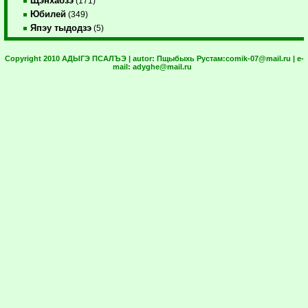
Щэнхабзэ
(171)
Юбилей
(349)
Япэу тыдодзэ
(5)
Copyright 2010 АДЫГЭ ПСАЛЪЭ | autor:
Пщыбыхь Рустам:
comik-07@mail.ru
| e-
mail:
adyghe@mail.ru