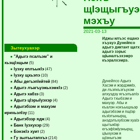
щIэщыгъуэ
мэхъу
2021-03-13
Иджы илъэс ещанэ
хъуауэ Дунейпсо
адыгэ диктант щатх
Зытеухуахэр
адыгэ зэрыс
щIыналъэхэмрэ
"Адыгэ псалъэм" и
къэралхэмрэ.
хьэщIэщым
(5)
Iуэху еплъыкIэ
(47)
Iуэху щхьэпэ
(10)
Дунейпсо Адыгэ
Абы дегъэпIейтей
(84)
Хасэм и жэрдэмкIэ,
Адыгэ лъагъуэжьхэмкIэ
(2)
ди лъэпкъэгъухэм
Адыгэ хабзэ
апхуэдэу ягъэлъапIэ
(3)
Адыгэ тхыбзэм и
Адыгэ цIэрыIуэхэр
(4)
махуэр. Абы и
Адыгэбзэм и махуэм
къалэн нэхъыщхьэр
адыгэбзэм и пщIэр
ирихьэлIэу
(11)
къэIэтынырщ,
Адыгэбзэр ядж
(4)
анэдэлъхубзэм хуаIэ
щытыкIэр
Банк Iуэхухэр
(29)
егъэфIэкIуэнырщ,
БэнэкIэ хуит
(2)
цIыхухэм я
Гу зылъытапхъэ
щIэныгъэм
(214)