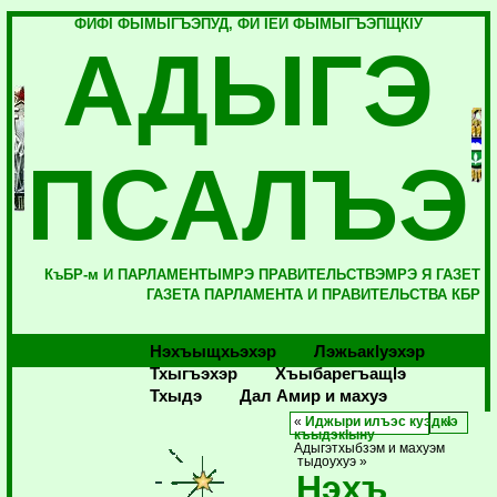
ФИФI ФЫМЫГЪЭПУД, ФИ IЕЙ ФЫМЫГЪЭПЩКIУ
АДЫГЭ
ПСАЛЪЭ
КъБР-м И ПАРЛАМЕНТЫМРЭ ПРАВИТЕЛЬСТВЭМРЭ Я ГАЗЕТ
ГАЗЕТА ПАРЛАМЕНТА И ПРАВИТЕЛЬСТВА КБР
Нэхъыщхьэхэр
Лэжьакlуэхэр
Тхыгъэхэр
Хъыбарегъащlэ
Тхыдэ
Дал Амир и махуэ
«
Иджыри илъэс куэдкIэ
къыдэкIыну
Адыгэтхыбзэм и махуэм
тыдоухуэ »
Нэхъ