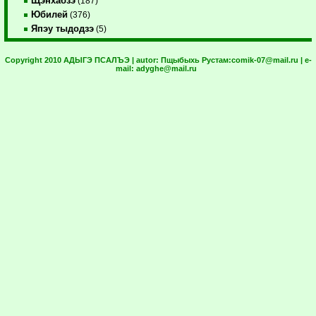
Щэнхабзэ
(187)
Юбилей
(376)
Япэу тыдодзэ
(5)
Copyright 2010 АДЫГЭ ПСАЛЪЭ | autor:
Пщыбыхь Рустам:
comik-07@mail.ru
| e-
mail:
adyghe@mail.ru