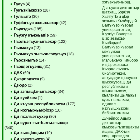
хэгъэхъуэнырщ.
Гуауэ
(4)
Дыгъуасэ диктантыр
ГукъэкIыжхэр
(28)
щатхащ Бэрбэч
Гулъытэ
ХьэтIутIэ и цIэр
(30)
зезыхьэ Къэбэрдей-
ГуфIэгъуэ зэхыхьэхэр
(42)
Балъкъэр къэрал
Гъуазджэ
(195)
университетым,
КIуэкIуэ Валерэ и
Гъуэгу къежьапIэ
(59)
цIэр зезыхьэ
Гъэлъэгъуэныгъэхэр
(122)
Къэбэрдей-
Балъкъэр къэрал
Гъэмахуэ
(13)
мэкъумэш
Гъэмахуэ зыгъэпсэхугъуэ
(18)
университетым,
Гъэсэныгъэ
Мэлбахъуэ Тимборэ
(14)
и цIэр зезыхьэ
ГъэщIэгъуэнщ
(31)
Къэрал лъэпкъ
ДАХ
(69)
библиотекэм,
апхуэдэуи цIыхухэр
Джэрпэджэж
(9)
щызэхуэсащ ди
Дзюдо
(2)
республикэм и
щIыналъэхэм,
Ди зэпыщIэныгъэхэр
(34)
къалэхэм щылажьэ
Ди куейхэм
(1)
курыт школхэм,
Ди къуэш республикэхэм
еджапIэ
(177)
нэхъыщхьэхэм,
Ди нэхъыжьыфIхэр
(16)
библиотекэхэм.
Ди псэлъэгъухэр
(80)
Дунейпсо Адыгэ
Ди сурэт гъэтIылъыгъэхэр
диктантыр
къызэзыгъэпэщахэм
(340)
ящыщ, ДАХ-м и
Ди хьэщIэщым
(19)
вице-президент
Ди хэкуэгъухэр
(4)