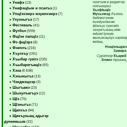
газетым и редактор
Унафэ
(13)
нэхъыщхьэ
УнафэщIым и псалъэ
(1)
ХьэфIыцIэ
УпщIэхэмрэ жэуапхэмрэ
Мухьэмэд
Лъэпкъ
(7)
библиотекэм
Ухуэныгъэ
(17)
къекIуэлIахэм
Фестиваль
(41)
фIэхъус гуапэкIэ
захуигъэзащ икIи
Футбол
(559)
екIуэкI Iуэхум
ФщIэн папщIэ
(11)
мыхьэнэшхуэ зэриIэ
жиIащ.
Фэ фщIэрэ
(8)
НэщIэпыдж
Фэеплъ
(216)
Замирэ
Хъуэхъу
(191)
Сурэтхэр
Къаре
Хъыбар гуапэ
(235)
Элинэ
трихащ
ХъыбарегъащIэ
(65)
Хэха
(6 638)
Хэхыныгъэ
(13)
Чэнджэщхэр
(3)
Шыгъажэ
(23)
Шыхулъагъуэ
(12)
ЩIэ
(75)
ЩIэныгъэ
(71)
Щапхъэ
(94)
Щикъухьащ адыгэр
дунеижьым
(32)