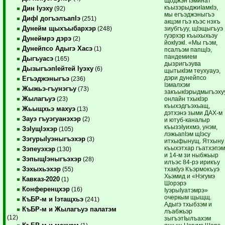
Щоджэн Iэминат
къызэрыджиIамкIэ,
Дин Iуэху
(92)
мы егъэджэныгъэ
ДифI догъэлъапIэ
(251)
акцэм гъэ къэс нэхъ
Дунейм щыхъыбархэр
зиубгъуу, щIэщыгъуэ
(248)
гуэрхэр къыхыхьэу
Дунеймрэ дэрэ
(2)
йокIуэкl. «Мы гъэм,
Дунейпсо Адыгэ Хасэ
(1)
псалъэм папщIэ,
пандемием
Дыгъуасэ
(165)
дызригъэува
ДызыгъэпIейтей Iуэху
(6)
щытыкIэм теухуауэ,
дэри дунейпсо
Егъэджэныгъэ
(236)
Iэмалхэм
Жыжьэ-гъунэгъу
(73)
закъыкIэрыдмыгъэху
Жылагъуэ
онлайн тхыкIэр
(23)
къыхэдгъэхьащ,
Жьыщхьэ махуэ
(13)
дэтхэнэ зыми ДАХ-м
Зауэ гъуэгуанэхэр
(2)
и ютуб-каналыр
къызэIуихмэ, унэм,
ЗэIущIэхэр
(105)
лэжьапIэм щIэсу
ЗэгурыIуэныгъэхэр
(3)
итхыфынущ. Ятхыну
къыхэтхар гъатхэпэ
Зэпеуэхэр
(130)
и 14-м зи ныбжьыр
ЗэпыщIэныгъэхэр
(28)
илъэс 84-рэ ирикъу
Зэхыхьэхэр
тхакIуэ Къэрмокъуэ
(55)
Хьэмид и «Нэгумэ
Кавказ-2020
(1)
Шорэрэ
Конференцхэр
(16)
IуэрыIуатэмрэ»
очеркым щыщщ.
КъБР-м и Iэтащхьэ
(241)
Адыгэ тхыбзэм и
КъБР-м и Жылагъуэ палатэм
лъабжьэр
(12)
зыгъэтIылъахэм