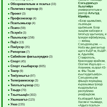
Сэхъурокъуэ
Обозревателым и псалъэ
(33)
Хьэутийрэ
Политикэ партхэр
(9)
университетым и
ректор
Алътуд
Проект
(3)
Юрийрэ.
Профсоюзхэр
(4)
«Бзэр щымыIэмэ,
Псалъэжьхэр
(4)
лъэпкъри
щыIэкъым. Бзэр
Псапэ
(59)
зыщIэм хабзэри и
ПсэукIэ
(3)
Iэпэгъуу щытынущ, и
Пшыхьхэр
Iуэхури ефIэкIуэнущ,
(158)
— жиIащ
ПщIэ
(13)
Сэхъурокъуэм. —
ПэкIухэр
(35)
Нобэ мы диктантыр
щатх КъБР-м, КъШР-
Репортаж
(7)
м, Адыгейм,
Сабийхэм факъыхуеджэ
(3)
Ставрополь,
Краснодар крайхэм,
Спорт
(45)
Осетие Ищхъэрэ —
Спорт хъыбархэр
(605)
Аланием, къэрал 43-
Театр
м. ФIы Тхьэм
(9)
къытхудигъакIуэ».
ТекIуэныгъэ
(97)
Сэхъурокъуэм
Телеграммэхэр
(3)
фIыщIэ яхуищIащ
кърахьэжьа Iуэхур
Теплъэгъуэхэр
(31)
къадэзыIыгъа
Тхыдэ
(70)
республикэ
унафэщIхэм.
ТхылъыщIэ
(302)
Къэбэрдей Адыгэ
Узыншагъэ
(115)
Хасэм и тхьэмадэ,
Указ
(155)
«Адыгэ псалъэ»