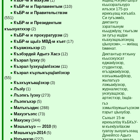
КъБР-м и махуэм
ящыщ Нэгумэ Шорэ
(1)
къызэралъхурэ
КъБР-м и Парламентым
(110)
илъэси 175-рэ
КъБР-м и Правительствэм
ирикъуащ нэгъабэ.
Си гугъэмкIэ,
(551)
диктанту
КъБР-м и Президентым
зэратхынум
къыхуатххэр
(2)
къыдэкIуэу, тхыгъэм
КъБР-м и прокуратурэм
зи гугъу ищIри
(2)
къахуэщхьэпэнущ
КъБР-м щыIэ МВД-м къет
(17)
цIыхухэм», — жиIащ
Къуажэхьхэр
(2)
Iэминат.
Къэбэрдей Адыгэ Хасэ
Диктантыр ятхыну
(12)
къызэхуэсат
Къэрал Iуэху
(9)
еджакIуэхэр,
Къэрал IуэхущIапIэхэм
(11)
студентхэр,
егъэджакIуэхэр,
Къэрал къулыкъущIапIэхэр
нэхъыжьыфIхэр,
(55)
жылагъуэ
КъэхъукъащIэхэр
(3)
лэжьакIуэхэр,
ЛъэIу
журналистхэр,
(1)
унэгуащэхэр,
Лъэпкъ Iуэху
(273)
артистхэр, IэщIа-
Лъэпкъхэр
(5)
гъэ
Малъхъэдис
зэмылIэужьыгъуэхэм
(288)
пэрыт цIыхубэр.
Махуэгъэпс
(73)
Сыхьэт 15-м
Махуэку
(344)
ирихьэлIэу КъБКъУ-
Мэшыкъуэ — 2010
м къекIуэлIахэм
(9)
гуапэу зыхуагъэзащ
Мэшыкъуэ-2014
(5)
Дунейпсо Адыгэ
Нэтынхэр
(227)
Хасэм и тхьэмадэ