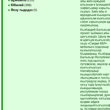
Щэнхабзэ
(210)
абы жеIэ иужьрей
илъэсым я IуэхущIап
Юбилей
(398)
зэфIигъэкIар нэрылъ
Япэу тыдодзэ
(5)
хъуауэ. ЗэкIэ абы и
мурадкъым къыщалъ
щIыналъэм къигъэзэ
сэбэп зэрыхъунум ад
хущIэкъунущ.
Къэбэрдей-Балъкъэ
проект зыбжанэ абы
щегъэзащIэ. ЦIыху м
м щIигъум къагъэсэб
хъуа «Скидки КБР»
мобильнэ гуэдзэныр
къэзыгупсысар
Къармэращ. Къэбэрд
Балъкъэр Республик
нэхъ пуд щыхъуа
путевкэхэр, акцэхэр 
къегъэлъагъуэ.
НапэкIуэцIыр
къыщызэIупхкIэ нарт
лIыхъужьым и теплъ
къытридзэу ищIащ. 
гугъу тщIа Iуэхутхьэ
къищынэмыщIа,
республикэм теухуа
хъыбарыщIэхэм, дун
щытыкIэнум, нэгъуэщ
куэдми абдеж
зыщыщыбгъэгъуэзэ
щ. Астемыр республ