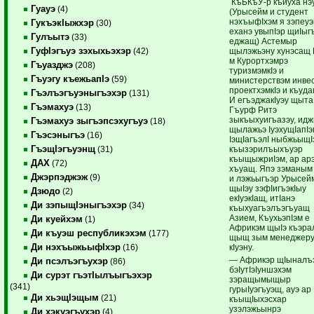
КъБКъУ-р къиуха нэ
Гуауэ
(4)
(Урысейм и студент
нэхъыфIхэм я зэпеу
ГукъэкIыжхэр
(30)
еханэ увыпIэр щиIыг
Гулъытэ
(33)
еджащ) Астемыр
ГуфIэгъуэ зэхыхьэхэр
щылэжьэну хунэсащ 
(42)
м Курортхэмрэ
Гъуазджэ
(208)
туризмэмкIэ и
Гъуэгу къежьапIэ
(59)
министерствэм инве
проектхэмкIэ и къуда
Гъэлъэгъуэныгъэхэр
(131)
И егъэджакIуэу щыта
Гъэмахуэ
(13)
Гъурф Ритэ
зыкъыхуигъазэу, ид
Гъэмахуэ зыгъэпсэхугъуэ
(18)
щылажьэ IуэхущIапI
Гъэсэныгъэ
(16)
IэщIагъэлI ныбжьыщI
ГъэщIэгъуэнщ
къызэрилъыхъуэр
(31)
къыщыжриIэм, ар ар
ДАХ
(72)
хъуащ. Япэ зэманым
Джэрпэджэж
(9)
и лэжьыгъэр Урысей
щыIэу зэфIигъэкIыу
Дзюдо
(2)
екIуэкIащ, итIанэ
Ди зэпыщIэныгъэхэр
(34)
къыхуагъэлъэгъуащ
Азием, КъухьэпIэм е
Ди куейхэм
(1)
Африкэм щыIэ къэра
Ди къуэш республикэхэм
(177)
щыщ зым менеджер
Ди нэхъыжьыфIхэр
кIуэну.
(16)
— Африкэр щIыналъ
Ди псэлъэгъухэр
(86)
бэIутIэIуншэхэм
Ди сурэт гъэтIылъыгъэхэр
зэращымыщыр
(341)
гурыIуэгъуэщ, ауэ ар
Ди хьэщIэщым
(21)
къыщIыхэсхар
узэлэжьынрэ
Ди хэкуэгъухэр
(4)