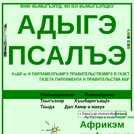
ФИФI ФЫМЫГЪЭПУД, ФИ IЕЙ ФЫМЫГЪЭПЩКIУ
АДЫГЭ
ПСАЛЪЭ
КъБР-м И ПАРЛАМЕНТЫМРЭ ПРАВИТЕЛЬСТВЭМРЭ Я ГАЗЕТ
ГАЗЕТА ПАРЛАМЕНТА И ПРАВИТЕЛЬСТВА КБР
Нэхъыщхьэхэр
Лэжьакlуэхэр
Тхыгъэхэр
Хъыбарегъащlэ
Тхыдэ
Дал Амир и махуэ
« Бжыгъэр къахузэIухакъым
Лу Руслан и къалэным по
Африкэм