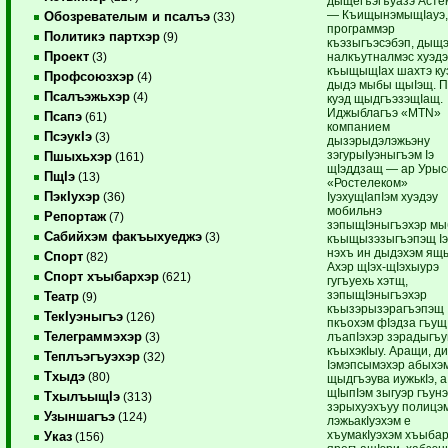
дыщегъэгъуазэ Асте
— КъищынэмыщIауэ,
Обозревателым и псалъэ
(33)
программэр
Политикэ партхэр
(9)
къэзыгъэсэбэп, дыщэ
Проект
налкъутналмэс хуэд
(3)
къыщыщIах шахтэ ку
Профсоюзхэр
(4)
дыдэ мыбы щыIэщ. П
Псалъэжьхэр
(4)
куэд щыдгъэзэщIащ.
Иджыблагъэ «MTN»
Псапэ
(61)
компанием
ПсэукIэ
(3)
дызэрыдэлэжьэну
зэгурыIуэныгъэм Iэ
Пшыхьхэр
(161)
щIэддзащ — ар Урыс
ПщIэ
(13)
«Ростелеком»
ПэкIухэр
IуэхущIапIэм хуэдэу
(36)
мобильнэ
Репортаж
(7)
зэпыщIэныгъэхэр м
Сабийхэм факъыхуеджэ
(3)
къыщызэзыгъэпэщ Iэ
нэхъ ин дыдэхэм я
Спорт
(82)
Ахэр щIэх-щIэхыурэ
Спорт хъыбархэр
(621)
гугъуехь хэтщ,
зэпыщIэныгъэхэр
Театр
(9)
къызэрызэрагъэпэщ
ТекIуэныгъэ
(126)
пкъохэм фIэдза гъущ
Телеграммэхэр
лъапIэхэр зэрадыгъ
(3)
къыхэкIыу. Аращи, д
Теплъэгъуэхэр
(32)
Iэмэпсымэхэр абыхэ
Тхыдэ
(80)
щыдгъэува иужькIэ, а
щIыпIэм зыгуэр гъун
ТхылъыщIэ
(313)
зэрыхуэхъуу полицэ
Узыншагъэ
(124)
лэжьакIуэхэм е
хъумакIуэхэм хъыба
Указ
(156)