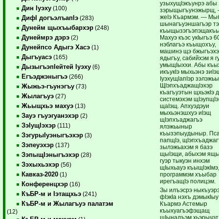
узыхущIэкъунрэ абы
Дин Iуэху
(100)
зэрыщыгъунэжырщ,
жеIэ Къармэм. — Мы
ДифI догъэлъапIэ
(283)
шынагъуэншагъэр т
Дунейм щыхъыбархэр
(248)
къыщызэгъэпэщакъы
Дунеймрэ дэрэ
Махуэ къэс укIыгъэ 6
(2)
нэблагъэ къыщохъу,
Дунейпсо Адыгэ Хасэ
(1)
машинэ щэ бжыгъэх
Дыгъуасэ
(165)
ядыгъу, сабийхэм я г
умыщIыххи. Абы къы
ДызыгъэпIейтей Iуэху
(6)
икъукIэ мыхьэнэ зиIэ
Егъэджэныгъэ
(266)
IуэхущIапIэр зэлэжьы
ЩIэпхъаджащIэхэр
Жыжьэ-гъунэгъу
(73)
къагъуэтын щхьэкIэ 
Жылагъуэ
(27)
системэхэм щIэупщI
Жьыщхьэ махуэ
щаIэщ. Апхуэдэуи
(13)
мыхьэнэшхуэ иIэщ
Зауэ гъуэгуанэхэр
(2)
щIэпхъаджагъэ
ЗэIущIэхэр
(111)
ялэжьыныр
къызэпыудыныр. Пс
ЗэгурыIуэныгъэхэр
(3)
папщIэ, щIэпхъаджаг
Зэпеуэхэр
(137)
зылэжьахэм я базэ
щыIэщи, абыхэм ящ
ЗэпыщIэныгъэхэр
(28)
гуэр тыкуэн инхэм
Зэхыхьэхэр
(56)
щIыхьауэ къыщIэкIмэ
Кавказ-2020
программэм хъыбар
(1)
ирегъащIэ полицэм.
Конференцхэр
(16)
Зы илъэсрэ ныкъуэр
КъБР-м и Iэтащхьэ
(241)
фIэкIа нэхъ дэмыкIыу
КъБР-м и Жылагъуэ палатэм
Къармэ Астемыр
къыхуагъэфэщащ
(12)
щIыналъэм хьэрычэт