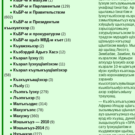
КъБР-м и махуэм
(1)
Iуэхум зегъэужьыным
КъБР-м и Парламентым
(129)
унафэщI IэнатIэр. Ар
щылажьэ IэнатIэм и
КъБР-м и Правительствэм
Iуэхутхьэбзэхэр къэр
(602)
зэмылIэужьыгъуэ ку
КъБР-м и Президентым
хэIущIыIу щыхъуащи
къыхуатххэр
(3)
зэрызэдэлэжьэну
зэгурыIуэныгъэхэм Iэ
КъБР-м и прокуратурэм
(2)
традзэн мурадкIэ щIэ
КъБР-м щыIэ МВД-м къет
(18)
щIэхыурэ нэгъуэщI
щIыпIэхэм макIуэ. Мы
Къуажэхьхэр
(2)
ар щыIащ Лесотэ,
Къэбэрдей Адыгэ Хасэ
(12)
Зимбабве, Замбие, К
Къэрал Iуэху
къэралхэм. Иджыри
(9)
апхуэдэ IуэхукIэ ахэр
Къэрал IуэхущIапIэхэм
(11)
къэрали 10-м щIигъу
Къэрал къулыкъущIапIэхэр
кIуэн хуейуэ къапэщ
зэкIэ коронавирусым
(58)
зэранкIэ
КъэхъукъащIэхэр
(3)
къызэтрагъэувыIащи
ЛъэIу
(1)
къыкIэлъыкIуэ илъэ
Лъэпкъ Iуэху
ахэр зэфIагъэкIыну
(279)
траухуащ.
Лъэпкъхэр
(5)
— Къэбгъэлъагъуэмэ
Малъхъэдис
(314)
Африкэ Ипщэр щIагъ
Махуэгъэпс
зызымыужьа щIынал
(78)
ауэ шынагъуэншэ къ
Махуэку
(360)
куэд иIэ хъуащ, дуне
Мэшыкъуэ — 2010
(9)
зыщызыубгъуа «SP
сату IуэхущIапIэм и
Мэшыкъуэ-2014
(5)
къудамэхэри щыIэщ,
Нэтынхэр
(227)