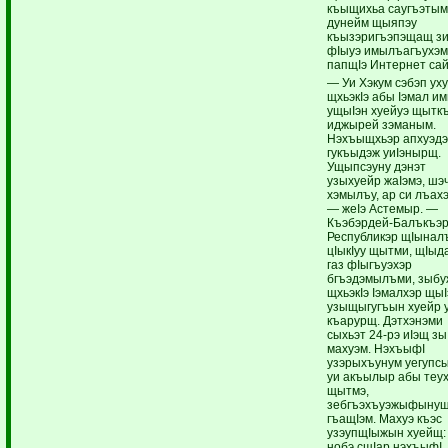
къыщихьа саугъэтым
дунейм щыяпэу
къызэригъэпэщащ зи
фIыуэ имылъагъухэ
папщIэ Интернет сай
— Уи Хэкум сэбэп ух
щхьэкIэ абы Iэмал им
ущыIэн хуейуэ щытк
иджырей зэманым.
Нэхъыщхьэр апхуэд
гукъыдэж уиIэнырщ.
Ущыпсэуну дэнэт
узыхуейр жаIэмэ, шэ
хэмылъу, ар си лъах
— жеIэ Астемыр. —
Къэбэрдей-Балъкъэ
Республикэр щIынал
цIыкIуу щытми, щIыд
газ фIыгъуэхэр
бгъэдэмылъми, зыб
щхьэкIэ Iэмалхэр щы
узыщыгугъын хуейр 
къарурщ. Дэтхэнэми
сыхьэт 24-рэ иIэщ з
махуэм. НэхъыфI
узэрыхъунум уегупсы
уи акъылыр абы теу
щытмэ,
зебгъэхъуэжыфынущ
гъащIэм. Махуэ къэс
узэупщIыжын хуейщ:
нобэ сщIар нэхъыфI