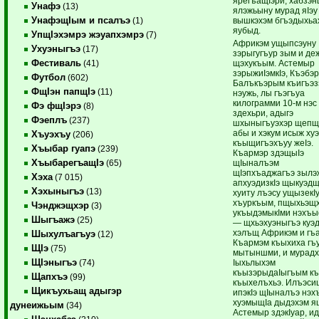
ярегъащIэри, хабзэ
Унафэ
(13)
ялэжьыну мурад яIэу
УнафэщIым и псалъэ
вышкэхэм бгъэдыхьа
(1)
яубыд.
УпщIэхэмрэ жэуапхэмрэ
(7)
Африкэм ущыпсэуну
Ухуэныгъэ
(17)
зэрыгугъур зым и де
Фестиваль
щэхукъым. Астемыр
(41)
зэрыжиIэмкIэ, Къэбэ
Футбол
(602)
Балъкъэрым къигъэ
ФщIэн папщIэ
(11)
нэужь, лы гъэгъуа
килограмми 10-м нэс
Фэ фщIэрэ
(8)
здехьри, адыгэ
Фэеплъ
(237)
шхыныгъуэхэр щепщ
абы и хэкум исыж ху
Хъуэхъу
(206)
къыщигъэхъуу жеIэ.
Хъыбар гуапэ
(239)
Къармэр здэщыIэ
ХъыбарегъащIэ
щIыналъэм
(65)
щIэпхъаджагъэ зылэ
Хэха
(7 015)
апхуэдизкIэ щыкуэдщ
Хэхыныгъэ
(13)
хуиту лъэсу ущызекI
хъуркъым, пщыхьэщ
Чэнджэщхэр
(3)
укъыдэмыкIми нэхъ
Шыгъажэ
(25)
— щхьэхуэныгъэ куэ
хэлъщ Африкэм и гъ
Шыхулъагъуэ
(12)
Къармэм къыхиха гъу
ЩIэ
(75)
мытыншми, и мурадх
ЩIэныгъэ
Iыхьлыхэм
(74)
къызэрыдаIыгъым к
Щапхъэ
(99)
къыхелъхьэ. Илъэси
Щикъухьащ адыгэр
ипэкIэ щIыналъэ нэх
хуэмыщIа дыдэхэм 
дунеижьым
(34)
Астемыр здэкIуар, и