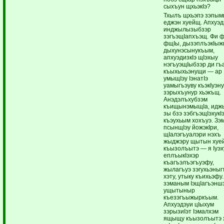
сыхъун щхьэкIэ?
Тхылъ щхьэпэ зэпым
еджэн хуейщ. Апхуэд
инджылызыбзэр
зэгъэщIапхъэщ. Фи 
фщIы, дызэплъэкIы
дыхунэсынукъым,
апхуэдизкIэ щIэхыу
нэгъуэщIыбзэр ди гъ
къыхыхьэнущи — ар
умыщIэу IэнатIэ
уамыгъэуву къэкIуэн
зэрыхъунур хьэкъщ.
Анэдэлъхубзэм
къищынэмыщIа, идж
зы бзэ зэбгъэщIэхукI
къэухьым хохъуэ. З
псынщIэу йожэкIри,
щIалэгъуалэри нэхъ
жыджэру щытын хуе
къызолъытэ — я Iуэх
еплъыкIэхэр
къагъэлъэгъуэфу,
жылагъуэ зэгухьэныг
хэту, утыку къихьэфу
зэманым IэщIагъэнш
ущытыныр
къезэгъыжыркъым.
Апхуэдэуи цIыхум
зэрызиIэт Iэмалхэм
ящыщу къызолъытэ 