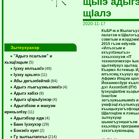
щыIэ адыг
щIалэ
2020-11-17
КъБР-м и Жылагъу
палатэм и ЩIалэгъ
советым и жэрдэмк
2015 гъэм екIуэкIа
Зытеухуахэр
«Илъэсым и
ехъулIэныгъэ»
"Адыгэ псалъэм" и
зэхьэзэхуэм «IT
технологиехэр» Iы
хьэщIэщым
(5)
щытекIуауэ щытащ
Iуэху еплъыкIэ
(49)
Къармэ Астемыр. 
илъэсищ хъуауэ ар
Iуэху щхьэпэ
(11)
Африкэ Ипщэм щол
Абы дегъэпIейтей
(84)
Йоханнесбург къал
Адыгэ лъагъуэжьхэмкIэ
дэт AxxonSoft (ITV)
(4)
IуэхущIапIэм хьэры
Адыгэ хабзэ
(9)
IэнатIэм
Адыгэ цIэрыIуэхэр
(4)
зегъэужьынымкIэ и
унафэщI къулыкъу
Адыгэбзэм и махуэм
къыщыхуагъэфэща
ирихьэлIэу
(11)
ЩIалэщIэм и лэжьы
зытеухуар
Адыгэбзэр ядж
(4)
шынагъуэншагъэм
Банк Iуэхухэр
(29)
ехьэлIауэ програм
БэнэкIэ хуит
зэхэгъэувэнырщ.
(2)
Гу зылъытапхъэ
(214)