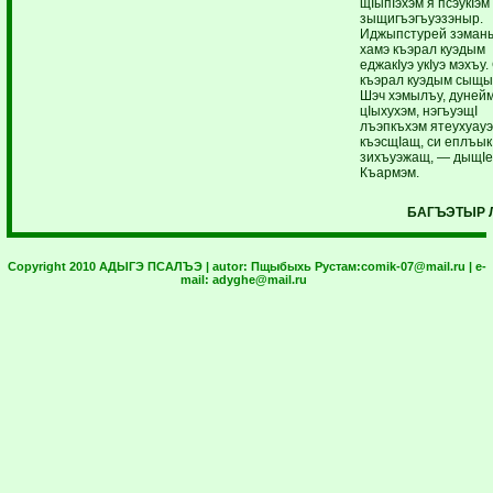
щIыпIэхэм я псэукIэм
зыщигъэгъуэзэныр.
Иджыпстурей зэман
хамэ къэрал куэдым
еджакIуэ укIуэ мэхъу.
къэрал куэдым сыщы
Шэч хэмылъу, дунейм
цIыхухэм, нэгъуэщI
лъэпкъхэм ятеухуауэ
къэсщIащ, си еплъык
зихъуэжащ, — дыщIе
Къармэм.
БАГЪЭТЫР Л
Copyright 2010 АДЫГЭ ПСАЛЪЭ | autor:
Пщыбыхь Рустам:
comik-07@mail.ru
| e-
mail:
adyghe@mail.ru