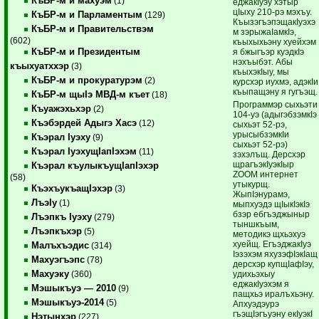
КъБР-м и махуэм
(1)
еджакIуэу хэтыр
цIыху 210-рэ мэхъу.
КъБР-м и Парламентым
(129)
КъызэгъэпэщакIуэхэ
КъБР-м и Правительствэм
м зэрыжаIамкIэ,
(602)
къыхыхьэну хуейхэм
КъБР-м и Президентым
я бжыгъэр куэдкIэ
нэхъыбэт. Абы
къыхуатххэр
(3)
къыхэкIыу, мы
КъБР-м и прокуратурэм
(2)
курсхэр иухмэ, адэкIи
къыпащэну я гугъэщ.
КъБР-м щыIэ МВД-м къет
(18)
Программэр сыхьэти
Къуажэхьхэр
(2)
104-уэ (адыгэбзэмкIэ
Къэбэрдей Адыгэ Хасэ
(12)
сыхьэт 52-рэ,
урысыбзэмкIи
Къэрал Iуэху
(9)
сыхьэт 52-рэ)
Къэрал IуэхущIапIэхэм
(11)
зэхэлъщ. Дерсхэр
щрагъэкIуэкIыр
Къэрал къулыкъущIапIэхэр
ZOOM интернет
(58)
утыкурщ.
КъэхъукъащIэхэр
(3)
ЖыпIэнурамэ,
ЛъэIу
(1)
мыпхуэдэ щIыкIэкIэ
бзэр ебгъэджыныр
Лъэпкъ Iуэху
(279)
тыншкъым,
Лъэпкъхэр
(5)
методикэ щхьэхуэ
хуейщ. ЕгъэджакIуэ
Малъхъэдис
(314)
Iэзэхэм яхузэфIэкIащ
Махуэгъэпс
(78)
дерсхэр купщIафIэу,
Махуэку
удихьэхыу
(360)
еджакIуэхэм я
Мэшыкъуэ — 2010
(9)
пащхьэ иралъхьэну.
Мэшыкъуэ-2014
(5)
Апхуэдэурэ
гъэщIэгъуэну екIуэкI
Нэтынхэр
(227)