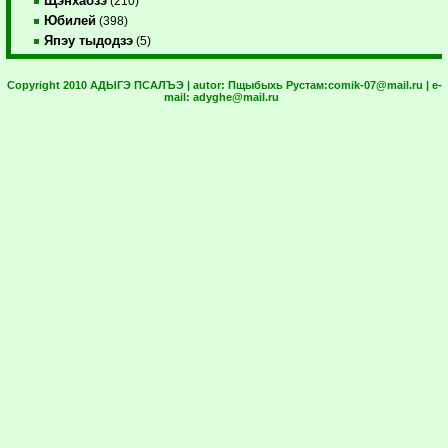
Щэнхабзэ
(210)
Юбилей
(398)
Япэу тыдодзэ
(5)
Copyright 2010 АДЫГЭ ПСАЛЪЭ | autor:
Пщыбыхь Рустам:
comik-07@mail.ru
| e-
mail:
adyghe@mail.ru