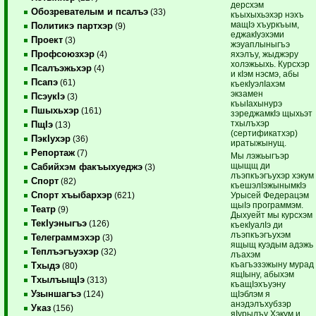
дерсхэм
Обозревателым и псалъэ
(33)
къыхыхьэхэр нэхъ
мащIэ хъуркъым,
Политикэ партхэр
(9)
еджакIуэхэми
Проект
(3)
жэуаплыныгъэ
Профсоюзхэр
яхэлъу, жыджэру
(4)
холэжьыхь. Курсхэр
Псалъэжьхэр
(4)
и кIэм нэсмэ, абы
Псапэ
(61)
къекIуэлIахэм
экзамен
ПсэукIэ
(3)
къыIахынурэ
Пшыхьхэр
(161)
зэреджамкIэ щыхьэт
тхылъхэр
ПщIэ
(13)
(сертификатхэр)
ПэкIухэр
(36)
иратыжынущ.
Репортаж
(7)
Мы лэжьыгъэр
щыщщ ди
Сабийхэм факъыхуеджэ
(3)
лъэпкъэгъухэр хэкум
Спорт
(82)
къешэлIэжынымкIэ
Спорт хъыбархэр
Урысей Федерацэм
(621)
щыIэ программэм.
Театр
(9)
Дыхуейт мы курсхэм
ТекIуэныгъэ
(126)
къекIуалIэ ди
лъэпкъэгъухэм
Телеграммэхэр
(3)
ящыщ куэдым адэжь
Теплъэгъуэхэр
(32)
лъахэм
къагъэзэжыну мурад
Тхыдэ
(80)
ящIыну, абыхэм
ТхылъыщIэ
(313)
къащIэхъуэну
Узыншагъэ
щIэблэм я
(124)
анэдэлъхубзэр
Указ
(156)
яIурылъу Хэкум и