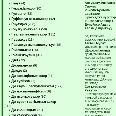
Апхуэдэу, ипэIуэкIэ
Гуауэ
(4)
Сирием
ГукъэкIыжхэр
(30)
къиIэпхъукIыжа
Гулъытэ
адыгэхэр
(33)
щрагъаджэ курсхэр
ГуфIэгъуэ зэхыхьэхэр
(42)
къызэрагъэпэщат
Гъуазджэ
(208)
Дунейпсо Адыгэ
Хасэм дэщIыгъуу.
Гъуэгу къежьапIэ
(59)
Гъэлъэгъуэныгъэхэр
(131)
АдыгэбзэмкIэ
Гъэмахуэ
дерсхэр ирегъэкIуэкI
(13)
Табыщ Мурат
,
Гъэмахуэ зыгъэпсэхугъуэ
(18)
урысыбзэр ярегъэдж
Гъэсэныгъэ
(16)
Щоджэн Iэминат
.
Дауи, тыншкъым
ГъэщIэгъуэнщ
(31)
къэрал зыбжанэм
ДАХ
(72)
щыпсэу адыгэхэм
хъыбар ябгъащIэу
Джэрпэджэж
(9)
егъэджэныгъэм
Дзюдо
(2)
къепшэлIэну. Мы
Ди зэпыщIэныгъэхэр
Iуэхум и гуащIэ
(34)
хилъхьащ ДАХ-м и
Ди куейхэм
(1)
тхьэмадэ
Ди къуэш республикэхэм
(177)
Сэхъурокъуэ
Хьэутий
.
Ди нэхъыжьыфIхэр
(16)
ГъэзэщIакIуэ гупым и
Ди псэлъэгъухэр
(86)
иужьрей зэхуэсым
абы захуигъэзащ зи
Ди сурэт гъэтIылъыгъэхэр
цIэ къитIуа
(341)
къэралхэм я Хасэ
Ди хьэщIэщым
(21)
тхьэмадэхэм икIи
Ди хэкуэгъухэр
(4)
къыхуриджащ