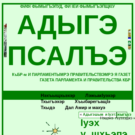
ФИФI ФЫМЫГЪЭПУД, ФИ IЕЙ ФЫМЫГЪЭПЩКIУ
АДЫГЭ
ПСАЛЪЭ
КъБР-м И ПАРЛАМЕНТЫМРЭ ПРАВИТЕЛЬСТВЭМРЭ Я ГАЗЕТ
ГАЗЕТА ПАРЛАМЕНТА И ПРАВИТЕЛЬСТВА КБР
Нэхъыщхьэхэр
Лэжьакlуэхэр
Тхыгъэхэр
Хъыбарегъащlэ
Тхыдэ
Дал Амир и махуэ
«
Адыгэшым и Iуэтэжыгъуэ
Нэщэнэ гъуэзэджэ 
Iуэх
у щхьэпэ