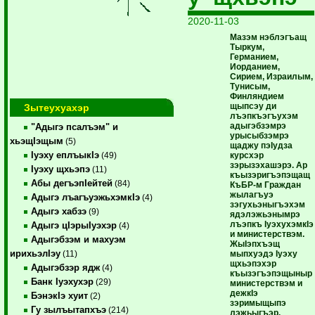
2020-11-03
Мазэм нэблэгъащ
Тыркум,
Германием,
Иорданием,
Сирием, Израилым,
Тунисым,
Финляндием
щыпсэу ди
Зытеухуахэр
лъэпкъэгъухэм
адыгэбзэмрэ
"Адыгэ псалъэм" и
урысыбзэмрэ
хьэщIэщым
(5)
щаджу пэIудза
Iуэху еплъыкIэ
курсхэр
(49)
зэрызэхашэрэ. Ар
Iуэху щхьэпэ
(11)
къызэригъэпэщащ
Абы дегъэпIейтей
(84)
КъБР-м Граждан
жылагъуэ
Адыгэ лъагъуэжьхэмкIэ
(4)
зэгухьэныгъэхэм
Адыгэ хабзэ
(9)
ядэлэжьэнымрэ
лъэпкъ IуэхухэмкIэ
Адыгэ цIэрыIуэхэр
(4)
и министерствэм.
Адыгэбзэм и махуэм
ЖыIэпхъэщ
ирихьэлIэу
мыпхуэдэ Iуэху
(11)
щхьэпэхэр
Адыгэбзэр ядж
(4)
къызэгъэпэщыныр
Банк Iуэхухэр
(29)
министерствэм и
дежкIэ
БэнэкIэ хуит
(2)
зэримыщыпэ
Гу зылъытапхъэ
(214)
лэжьыгъэр.