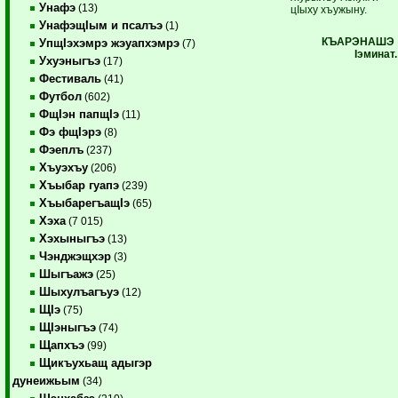
Унафэ
(13)
цIыху хъужыну.
УнафэщIым и псалъэ
(1)
КЪАРЭНАШЭ
УпщIэхэмрэ жэуапхэмрэ
(7)
I
эминат.
Ухуэныгъэ
(17)
Фестиваль
(41)
Футбол
(602)
ФщIэн папщIэ
(11)
Фэ фщIэрэ
(8)
Фэеплъ
(237)
Хъуэхъу
(206)
Хъыбар гуапэ
(239)
ХъыбарегъащIэ
(65)
Хэха
(7 015)
Хэхыныгъэ
(13)
Чэнджэщхэр
(3)
Шыгъажэ
(25)
Шыхулъагъуэ
(12)
ЩIэ
(75)
ЩIэныгъэ
(74)
Щапхъэ
(99)
Щикъухьащ адыгэр
дунеижьым
(34)