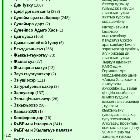
бзэхэр яджыну
Дин Iуэху
(100)
гукъыдэж зиIэу ди
ДифI догъэлъапIэ
(283)
лъэпкъэгъухэм
яхэтыр курсхэм
Дунейм щыхъыбархэр
(248)
кърашэлIэну.
Дунеймрэ дэрэ
(2)
Интернетым и
Дунейпсо Адыгэ Хасэ
(1)
Iэмалхэр
къагъэсэбэпу
Дыгъуасэ
(165)
пэIудзауэ бзэхэр
ДызыгъэпIейтей Iуэху
(6)
зрагъэщIэну Iэмал
Егъэджэныгъэ
зэрагъуэтар хуабжьу
(266)
ягу ирихьащ ди
Жыжьэ-гъунэгъу
(73)
лъэпкъэгъухэм.
Жылагъуэ
(27)
Тыркум щызэхэт
КАФФЕД-м,
Жьыщхьэ махуэ
(13)
Германиемрэ
Зауэ гъуэгуанэхэр
(2)
Иорданиемрэ щыIэ
«Адыгэ Хасэхэм» я
ЗэIущIэхэр
(111)
лIыкIуэхэм
ЗэгурыIуэныгъэхэр
(3)
яхузэфIэкIащ зэман
Зэпеуэхэр
кIэщIкIэ хъыбарыр
(137)
щIыпIэ куэдым
ЗэпыщIэныгъэхэр
(28)
щызэлъагъэIэсыныр
Зэхыхьэхэр
(56)
, курсхэм
къыхыхьэну
Кавказ-2020
(1)
гукъыдэж зыщIахэр
Конференцхэр
(16)
гупу зэхэшэныр.
Апхуэдэу, проектым
КъБР-м и Iэтащхьэ
(241)
къигъэлъэгъуа цIыху
КъБР-м и Жылагъуэ палатэм
90-м и пIэкIэ мы
(12)
зэманым гупхэм