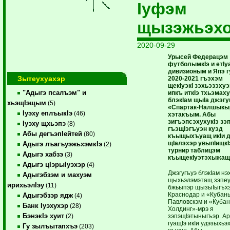
Iуфэм
щызэжьэх
2020-09-29
Урысей Федерацэм
футболымкIэ и етIу
дивизионым и Япэ 
Зытеухуахэр
2020-2021 гъэхэм
щекIуэкI зэхьэзэху
"Адыгэ псалъэм" и
ипкъ иткIэ тхьэмах
блэкIам щыIа джэг
хьэщIэщым
(5)
«Спартак-Налшыкы
Iуэху еплъыкIэ
(46)
хэтакъым. Абы
зигъэпсэхухукIэ зэ
Iуэху щхьэпэ
(8)
гъэщIэгъуэн куэд
Абы дегъэпIейтей
(80)
къыщыхъуащ икIи 
щIалэхэр увыпIищкI
Адыгэ лъагъуэжьхэмкIэ
(2)
турнир таблицэм
Адыгэ хабзэ
(3)
къыщекIуэтэхыжащ
Адыгэ цIэрыIуэхэр
(4)
Джэгугъуэ блэкIам нэ
Адыгэбзэм и махуэм
щыхьэлэмэтащ зэпе
ирихьэлIэу
(11)
бжьыпэр щызыIыгъх
Краснодар и «Кубан
Адыгэбзэр ядж
(4)
Павловскэм и «Кубан
Банк Iуэхухэр
(28)
Холдинг»-мрэ я
БэнэкIэ хуит
зэпэщIэтыныгъэр. А
(2)
гуащIэ икIи удэзыхьэ
Гу зылъытапхъэ
(203)