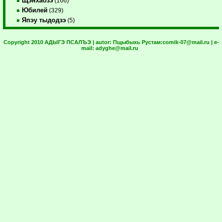
Щэнхабзэ
(166)
Юбилей
(329)
Япэу тыдодзэ
(5)
Copyright 2010 АДЫГЭ ПСАЛЪЭ | autor:
Пщыбыхь Рустам:
comik-07@mail.ru
| e-
mail:
adyghe@mail.ru