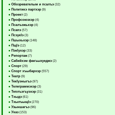
Обозревателым и псалъэ
(32)
Политикэ партхэр
(9)
Проект
(2)
Профсоюзхэр
(4)
Псалъэжьхэр
(4)
Псапэ
(57)
ПсэукIэ
(3)
Пшыхьхэр
(148)
ПщIэ
(12)
ПэкIухэр
(33)
Репортаж
(7)
Сабийхэм факъыхуеджэ
(2)
Спорт
(29)
Спорт хъыбархэр
(557)
Театр
(9)
ТекIуэныгъэ
(97)
Телеграммэхэр
(3)
Теплъэгъуэхэр
(31)
Тхыдэ
(61)
ТхылъыщIэ
(270)
Узыншагъэ
(96)
Указ
(153)