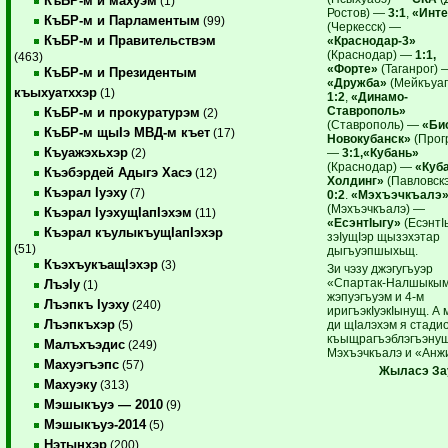
КъБР-м и махуэм
(1)
Ростов) —
3:1
,
«Инт
КъБР-м и Парламентым
(99)
(Черкесск) —
КъБР-м и Правительствэм
«Краснодар-3»
(Краснодар) —
1:1,
(463)
«Форте»
(Таганрог) 
КъБР-м и Президентым
«Дружба»
(Мейкъуа
къыхуатххэр
(1)
1:2
,
«Динамо-
Ставрополь»
КъБР-м и прокуратурэм
(2)
(Ставрополь) —
«Би
КъБР-м щыIэ МВД-м къет
(17)
Новокубанск»
(Прог
Къуажэхьхэр
—
3:1,«Кубань»
(2)
(Краснодар) —
«Куб
Къэбэрдей Адыгэ Хасэ
(12)
Холдинг»
(Павловск
Къэрал Iуэху
(7)
0:2
.
«Мэхъэчкъалэ
(Мэхъэчкъалэ) —
Къэрал IуэхущIапIэхэм
(11)
«ЕсэнтIыгу»
(ЕсэнтI
Къэрал къулыкъущIапIэхэр
зэIущIэр щызэхэтар
(51)
дыгъуэпшыхьщ.
КъэхъукъащIэхэр
(3)
Зи чэзу джэгугъуэр
«Спартак-Налшыкы
ЛъэIу
(1)
жэпуэгъуэм и 4-м
Лъэпкъ Iуэху
(240)
иригъэкIуэкIынущ. А
Лъэпкъхэр
ди щIалэхэм я стад
(5)
къыщрагъэблэгъэну
Малъхъэдис
(249)
Мэхъэчкъалэ и «Анж
Махуэгъэпс
(57)
Жыласэ За
Махуэку
(313)
Мэшыкъуэ — 2010
(9)
Мэшыкъуэ-2014
(5)
Нэтынхэр
(200)