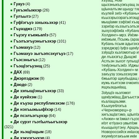
хъуащ. Абы
Гуауэ
(4)
щызэныкъуэкъуащ з
щIыналъэм щыщу тх
ГукъэкIыжхэр
(26)
къулей зиIэ «Кубань
Гулъытэ
(27)
къызэрызэрагъэпэщр
мыщIами зэфIэкI хъ
ГуфIэгъуэ зэхыхьэхэр
(41)
зэриIэр къэзыгъэлъэ
Гъуазджэ
(179)
зыхузэфIэкIа «Кубан
Гъуэгу къежьапIэ
Холдинг»-мрэ. ИкIэм-
(57)
икIэжым, Псыжь (ар
Гъэлъэгъуэныгъэхэр
(101)
Кубань псым адыгэх
Гъэмахуэ
(12)
зэреджэр) Iуфэ щекIу
зэIущIэ хьэлэмэтыр 
Гъэмахуэ зыгъэпсэхугъуэ
(17)
ди лъахэгъу ДыщэкI
Гъэсэныгъэ
(12)
Аслъэн зыхэт гупыщI
текIуэныгъэкIэ. Иджы
ГъэщIэгъуэнщ
(25)
«Кубань-Холдинг»-м
ДАХ
(69)
закъуэу зэхьэзэхуэм
Джэрпэджэж
бжьыпэр щиубыдащ 
(9)
иужь къитхэм очкоипл
Дзюдо
(2)
ящхьэщыкIащ.
Ди зэпыщIэныгъэхэр
(33)
ЗэIущIэ хьэлэмэт
Ди куейхэм
щекIуэкIащ Дагъыст
(1)
къалащхьэми.
Ди къуэш республикэхэм
(176)
Къыхуеблэгъа
Ди нэхъыжьыфIхэр
(14)
«Черноморец»-р
хигъэщIатэмэ, щIыпI
Ди псэлъэгъухэр
(64)
«Анжи»-м Iэмал гъуэ
Ди сурэт гъэтIылъыгъэхэр
иIэт етIуанэ увыпIэм
(321)
къыщыхутэну. Арщхь
Ди хьэщIэщым
Новороссийск икIахэ
(18)
яхуикIуэтакъым икIи
Ди хэкуэгъухэр
(4)