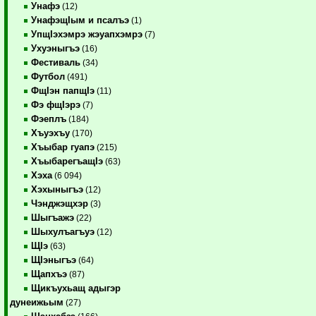
Унафэ
(12)
УнафэщIым и псалъэ
(1)
УпщIэхэмрэ жэуапхэмрэ
(7)
Ухуэныгъэ
(16)
Фестиваль
(34)
Футбол
(491)
ФщIэн папщIэ
(11)
Фэ фщIэрэ
(7)
Фэеплъ
(184)
Хъуэхъу
(170)
Хъыбар гуапэ
(215)
ХъыбарегъащIэ
(63)
Хэха
(6 094)
Хэхыныгъэ
(12)
Чэнджэщхэр
(3)
Шыгъажэ
(22)
Шыхулъагъуэ
(12)
ЩIэ
(63)
ЩIэныгъэ
(64)
Щапхъэ
(87)
Щикъухьащ адыгэр
дунеижьым
(27)