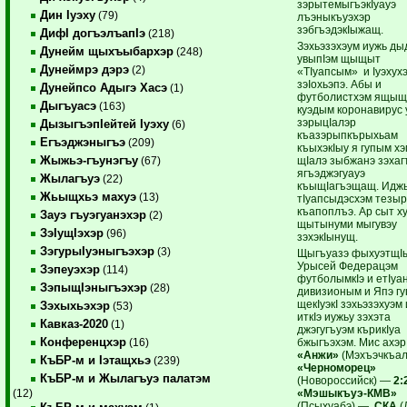
зэрытемыгъэкIуауэ
Дин Iуэху
(79)
лъэныкъуэхэр
зэбгъэдэкIыжащ.
ДифI догъэлъапIэ
(218)
Зэхьэзэхэум иужь ды
Дунейм щыхъыбархэр
(248)
увыпIэм щыщыт
Дунеймрэ дэрэ
(2)
«ТIуапсым» и Iуэхух
зэIохьэпэ. Абы и
Дунейпсо Адыгэ Хасэ
(1)
футболистхэм ящы
Дыгъуасэ
(163)
куэдым коронавирус 
зэрыцIалэр
ДызыгъэпIейтей Iуэху
(6)
къазэрыпкърыхьам
Егъэджэныгъэ
(209)
къыхэкIыу я гупым х
Жыжьэ-гъунэгъу
щIалэ зыбжанэ зэхаг
(67)
ягъэджэгуауэ
Жылагъуэ
(22)
къыщIагъэщащ. Идж
Жьыщхьэ махуэ
(13)
тIуапсыдэсхэм тезы
къапоплъэ. Ар сыт х
Зауэ гъуэгуанэхэр
(2)
щытынуми мыгувэу
ЗэIущIэхэр
(96)
зэхэкIынущ.
ЗэгурыIуэныгъэхэр
(3)
Щыгъуазэ фыхуэтщ
Урысей Федерацэм
Зэпеуэхэр
(114)
футболымкIэ и етIуа
ЗэпыщIэныгъэхэр
(28)
дивизионым и Япэ г
щекIуэкI зэхьэзэхуэм
Зэхыхьэхэр
(53)
иткIэ иужьу зэхэта
Кавказ-2020
(1)
джэгугъуэм кърикIуа
Конференцхэр
бжыгъэхэм. Мис ахэр
(16)
«Анжи»
(Мэхъэчкъа
КъБР-м и Iэтащхьэ
(239)
«Черноморец»
КъБР-м и Жылагъуэ палатэм
(Новороссийск) —
2:
«Мэшыкъуэ-КМВ»
(12)
(Псыхуабэ) —
СКА
(