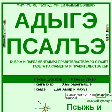
ФИФI ФЫМЫГЪЭПУД, ФИ IЕЙ ФЫМЫГЪЭПЩКIУ
АДЫГЭ
ПСАЛЪЭ
КъБР-м И ПАРЛАМЕНТЫМРЭ ПРАВИТЕЛЬСТВЭМРЭ Я ГАЗЕТ
ГАЗЕТА ПАРЛАМЕНТА И ПРАВИТЕЛЬСТВА КБР
Нэхъыщхьэхэр
Лэжьакlуэхэр
Тхыгъэхэр
Хъыбарегъащlэ
Тхыдэ
Дал Амир и махуэ
« ФокIадэм и 28-р Адыгэ фащэм
махуэщ
Зыхуей хуэзэу 
Псыжь и