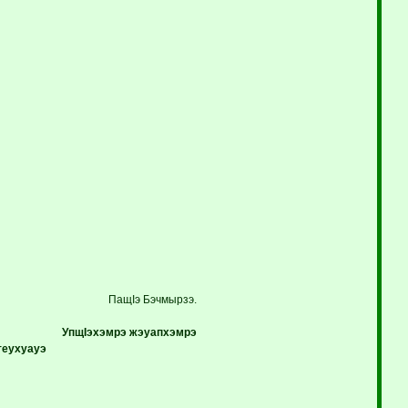
ПащIэ Бэчмырзэ.
УпщIэхэмрэ жэуапхэмрэ
теухуауэ