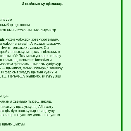
И ныбжьэгъу щI
алэхэр.
ыгъуэр
 хъыбар щхьэпэри.
нэн бын иIэтэкъым. Iыхьлыуэ иIэр
цIыхухэм жаIэхэри зэтехуэртэкъым.
м жаIэр нэгъуэщIт. Апхуэдэу щыхъум,
итIми я телъхьэ хъуакъым. Сыт
 адрей лъэныкъуэм щыхьэт яIэтэкъым
тэкъым. «Уи Тхьэм зыхуэгъази, елъэIу
п къритащ, псом япэ IисраIил и
эмрэ жэм фIэгъэжынымрэ зыхуаIуэхур
Iэ!» — щыжиIэм, Алыхь Iэмырыр занщIэу
м? И фэр сыт хуэдэу щытын хуей? И
ащ. НэгъуэщIу жыпIэмэ, зи гугъу ящI
ъыщы-
анэм я хьэкъыр гъэзэщIэнращ.
гъэпсэхуну щхьэукъуащ. Абы хэту
алэ цIыкIум налкъутыр къищэхуну
 ахъшэр пхъуантэм дэлът, пхъуантэ
щIалэ цIыкIум.