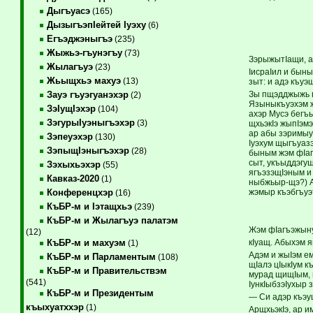
Дыгъуасэ
(165)
ДызыгъэпIейтей Iуэху
(6)
Егъэджэныгъэ
(235)
Жыжьэ-гъунэгъу
(73)
ЗэрыжытIащи, а
Жылагъуэ
(23)
IисраIил и быны
Жьыщхьэ махуэ
(13)
зыт: и адэ къуэ
Зы пщэдджыжь г
Зауэ гъуэгуанэхэр
(2)
Языныкъуэхэм ж
ЗэIущIэхэр
(104)
ахэр Мусэ бегъы
ЗэгурыIуэныгъэхэр
(3)
щхьэкIэ жыпIэм
ар абы зэримыук
Зэпеуэхэр
(130)
Iуэхум щыгъуазэ
ЗэпыщIэныгъэхэр
(28)
быным жэм фIаг
сыт, укъыддэгуш
Зэхыхьэхэр
(55)
ягъэзэщIэным и 
Кавказ-2020
(1)
ныбжьыр-щэ?) Ап
жэмыр къэбгъу
Конференцхэр
(16)
КъБР-м и Iэтащхьэ
(239)
КъБР-м и Жылагъуэ палатэм
Жэм фIагъэжыну
(12)
кIуащ. Абыхэм 
КъБР-м и махуэм
(1)
Адэм и жыIэм ем
КъБР-м и Парламентым
(108)
щIалэ цIыкIум к
КъБР-м и Правительствэм
мурад щищIым, 
(541)
IункIыбзэIухыр 
КъБР-м и Президентым
— Си адэр къэу
къыхуатххэр
(1)
АрщхьэкIэ, ар и