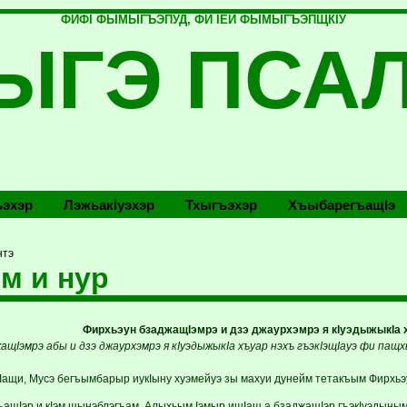
ФИФI ФЫМЫГЪЭПУД, ФИ IЕЙ ФЫМЫГЪЭПЩКIУ
ЫГЭ ПСА
эхэр
Лэжьакlуэхэр
Тхыгъэхэр
Хъыбарегъащlэ
нтэ
м и нур
Фирхьэун бзаджащIэмрэ и дзэ
джаурхэмрэ я кIуэдыжыкIа 
ащIэмрэ абы и дзэ джаурхэмрэ я кIуэдыжыкIа хъуар нэхъ гъэкIэщIауэ фи пащ
ащи, Мусэ бегъымбарыр иукIыну хуэмейуэ зы махуи дунейм тетакъым Фирхьэ
ъащIэр и кIэм щынэблэгъам, Алыхьым Iэмыр ищIащ а бзаджащIэр гъэкIуэдынымк