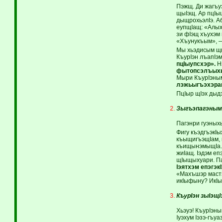
Пэжщ. Ди жагъу
щыIэщ. Ар пцIы
дыщрохьэлIэ. А
еупщIащ: «Алых
зи фIэщ хъухэм
«Хъунукъым», —
Мы хьэдисым щы
КъурIэн лъапIэ
пцIыупсхэр».
Нэ
фытопсэлъыхь 
Мыри КъурIэны
лэжьыгъэхэращ
ПцIыр щIэх дыд
Зыгъэпагэным
Пагэнри гуэны
Фигу къэдгъэкIы
къыщигъэщIам, п
къищынэмыщIа. 
жиIащ. Iэдэм е
щIыщыхуари. Па
Iэятхэм епэгэ
«Махъшэр мастэ
икIыфыну? ИкIы
КъурIэн зыIэщI
Хьэуэ! КъурIэны
Iуэхум Iэзэ-гъу