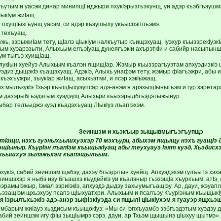
ъутым и уасэм динар минипщI иджыри пхукIэрызгъэхунщ, уи адэр къэбгъэушм
IыкIум жиIащ:
 пхущIызгъунщ уасэм, си адэр къэушыху укъыспэплъэмэ.
 техъуащ.
жь, зэрыжиIам тету, щIалэ цIыкIум налкъутыр къищэхуащ. Iуэхур къызэрекIуэк
ным хуэарэзыти, Алыхьым елъэIуащ дунеягъэкIи ахърэткIи и сабийр насыпыншэ
Iум тыгъэ хуищIащ.
яукIын хуейуэ Алыхьым къалэн ящищIар. Жэмыр къызэрагъуэтам апхуэдизкIэ щ
эдиз дыщэкIэ къащэхуащ. АдэкIэ, Алыхь унафэм тету, жэмыр фIагъэжри, абы и
 къэхъужри, зыукIар жиIащ, асыхьэтми, и псэр хэкIыжащ.
з мылъкукIэ Тхьэр къыщIыхуэупсар адэ-анэм я арэзыщIыныгъэм и гур зэретар
м дазэрыбгъэдэтым хуэдэущ Алыхьри къызэрыдбгъэдэтыжынур.
ыбар телъыджэ куэд къадэхъуащ ЛIыкIуэ лъапIэхэм.
Зеиншэм и хьэкъыр з
ыщывмыгъэгъупщэ
Iащи, нэхъ гуэныхьышхуэхэр 70 мэхъури, абыхэм ящыщу нэхъ гуащIэ 
ъэщIыныр. КъурIэн лъапIэм къыщыкIуащ абы теухуауэ Iэят куэд. Хьэдис
ыхьышхуэ зылэжьхэм къапэщылъым.
эхукIэ, сабий зеиншэм щабэу, дахэу бгъэдэтын хуейщ. Апхуэдэхэм гулъытэ хэ
иншэхэр я ныбэ изу бгъашхэ къудейкIэ уи къалэныр гъэзэщIа хъуркъым, атIэ,
 зэрамыIэжыр, Iэмал зэриIэкIэ, апхуэдэ дыдэу захыумыгъащIэу. Ар, дауи, жэу
ъэзащIэм щхьэхуэу псапэ щIыхуатхри. Алыхьым и псалъэу КъурIэным къыщык
я IэрылъхьэкIэ адэ-анэр зыфIэкIуэда си пщылI цIыкIухэм я гуауэр ящхь
мбарым жиIауэ хьэдисым къыщокIуэ: «Мы си Iэпхъуамбэ зэбгъэдэтым хуэдэу 
бий зеиншэм игу фIы зыщIымрэ сэрэ, дауи, ар Тхьэм щышынэ цIыхуу щытмэ»