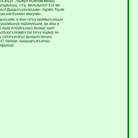
ъэгъу». ЛIыкIуэ лъапIэм жиIащ:
упщIынущ: «Уа, мелыIычхэ! Хэт мо
хьэ! Дыщыгъуазэкъым». АдэкIэ Тхьэм
нукъым Къемэт махуэм».
ыхъукIи, и бын гугъу иримыгъэхьын
ущIэкIынур пщIэнукъым, ар абы и
б ящIу ятеубгъуауэ быныр зыпI
лъхугъэхэмрэ (зи гугъу ищIыр зи
эу зэпэгъунэгъу дыщыпсэунущ
ыIэ? Аращи, зыщыдгъэгъупщэ
ыфынур!