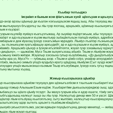
Хъыбар телъыджэ
IисраIил и быным
жэм фIагъэжын
хуей щIэхъуам
и щхьэус
дэ-анэр арэзы щIыныр ди къалэн нэхъыщхьэхэм ящыщ зыщ. Абы теухуащ мы
м мылъкушхуэ бгъэдэлъу зы лIы гуэр яхэтащ, арщхьэкIэ, щIэиныр къызыхуигъэ
шым и къуэрат.
уэрым къулейр яукIауэ къагъуэтыжащ. Ар зыукIар ящIэртэкъым, абы теухуауэ 
аIэрт и адэ къуэшым и къуэм мылъкур зыIэщIилъхьэн папщIэ иукIауэ, адрейхэ
мбарым и деж кIуахэщ Iуэхур зэхагъэкIын мурадкIэ. ЛIыкIуэ лъапIэр лъэныкъу
э, зы лъэныкъуэм хуагъэфащэу аркъудейт, ар и адэ къуэшым и къуэм иукIауэ,
IамкIэ. АрщхьэкIэ цIыхур а Iуэхум игъэпIейтеяти, жэуап гуэр зэхамыхыу ядэну
 дищIыну», — щыжаIэм, Мусэ Тхьэм зыхуигъэзащ абыкIэ. Тхьэм и лIыкIуэм жэуа
ъэжыну яжеIэ жиIэри. Жэуапыр зэхэзыха гупыр къэуIэбжьащ. «Дэ дыщIэлъаIу
ыIэу ара уэ, Мусэ?!» — губжьащ ахэр. «Тхьэм и цIэкIэ соIуэ, унафэр апхуэдэк
пIэкIэ, мыхьэнэ зимыIэ упщIэ куэдыIуэ ирату щIадзащ лIыкIуэм (Сыт хуэдэ жэ
хуэдиз упщIэ мыхьэнэншэ къомым Тхьэр игъэгубжьри, Iуэхур нэхъ гугъу ящищI
этыну мытынш хъуащ.
Жэмыр
къызэрыхаха
щIыкIэр
р къызэрыхаха щIыкIэм теухуауэ дин щIэныгъэлIхэм я тхылъым хъыбаритI к
ящыщу пэжыр Алыхьым Езым ещIэж. ХъыбаритIми дыкъызыхуриджэр зыщ: адэ-
ыбакъуэ зы щIалэ цIыкIу псэурт. Зы махуэ гуэрым абы и адэр ешати, тIэкIу зи
ъыбгъэдыхьащ налкъут зыщэ зы лIы гуэр. Налкъутыр динар мин 50 и уасэт. ЩI
щIалэр лIым елъэIуащ къыпэплъэну, сыту жыпIэмэ, налкъутыр къызэрищэхуну
зызыгъэпсэху адэр зытелъ щхьэнтэ лъабжьэм кIэщIэлът.
шыхукIэ укъыспэплъэмэ, уасэм иджыри пхущIызгъунщ динар минипщI, — жиIащ 
мыдэу лIым жэуап къитащ: