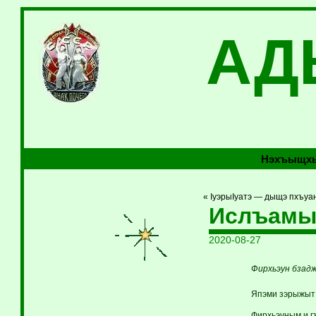
АД
Нэхъыщхь
« IуэрыIуатэ — дыщэ пхъуа
Ислъамы
2020-08-27
Фирхьэун бзадж
Япэми зэрыжытI
Фирхьэуным и г