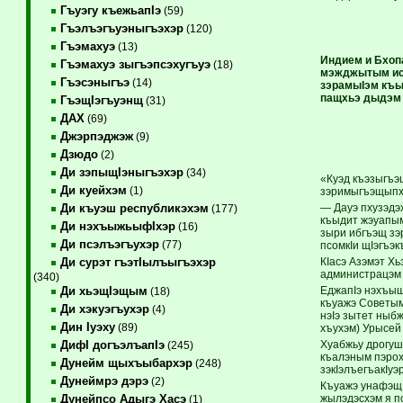
Гъуэгу къежьапIэ
(59)
Гъэлъэгъуэныгъэхэр
(120)
Гъэмахуэ
(13)
Индием и Бхоп
Гъэмахуэ зыгъэпсэхугъуэ
(18)
мэжджытым исл
Гъэсэныгъэ
(14)
зэрамыIэм къы
пащхьэ дыдэм 
ГъэщIэгъуэнщ
(31)
ДАХ
(69)
Джэрпэджэж
(9)
Дзюдо
(2)
Ди зэпыщIэныгъэхэр
(34)
«Куэд къэзыгъэ
Ди куейхэм
(1)
зэримыгъэщыпхъ
— Дауэ пхузэдэ
Ди къуэш республикэхэм
(177)
къыдит жэуапым
Ди нэхъыжьыфIхэр
(16)
зыри ибгъэщ зэ
Ди псэлъэгъухэр
(77)
псомкIи щIэгъэ
КIасэ Азэмэт Хь
Ди сурэт гъэтIылъыгъэхэр
администрацэм 
(340)
ЕджапIэ нэхъыщх
Ди хьэщIэщым
(18)
къуажэ Советым
Ди хэкуэгъухэр
(4)
нэIэ зытет ныб
Дин Iуэху
(89)
хъухэм) Урысей
Хуабжьу дрогушх
ДифI догъэлъапIэ
(245)
къалэным пэрохьэ
Дунейм щыхъыбархэр
(248)
зэкIэлъегъакIуэ
Дунеймрэ дэрэ
(2)
Къуажэ унафэщI
жылэдэсхэм я пс
Дунейпсо Адыгэ Хасэ
(1)