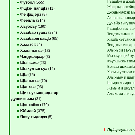
ГъащIэм и дэщIу
Футбол
(555)
Жэщымрэ жеймрэ
ФщIэн папщIэ
(11)
ДжэдыкIафэр мы
Фэ фщIэрэ
(8)
Акъыл насыпыр
Фэеплъ
(214)
Дунейр зыгуэшу
Хъуэхъу
(190)
ГъащIэр зылъы
Хъыбар гуапэ
(234)
Тенджызым и пщ
ХъыбарегъащIэ
(65)
ХищIа хьеуанхэ
Хэха
(6 594)
Тенджыз ищIар 
Алыхь зи закъуэ
Хэхыныгъэ
(13)
Мы къуэщIий куэ
Чэнджэщхэр
(3)
Къуршыжь зэпыт
Шыгъажэ
(23)
Богъэз дыхьэпI
Шыхулъагъуэ
(12)
Хьэм и уIэгъэм х
ЩIэ
(75)
Алыхьым и щытх
ЩIэныгъэ
(70)
Шэмрэ лымрэ зэ
Щапхъэ
(93)
Жэмым и шхуэл
Щикъухьащ адыгэр
Алыхь зи закъуэ
дунеижьым
(31)
Щэнхабзэ
(179)
Юбилей
(375)
Япэу тыдодзэ
(5)
ПцIыр гуэныхь