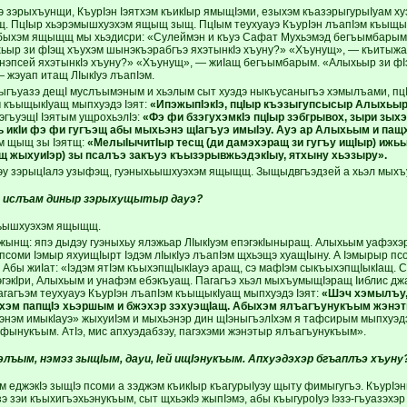
э зэрыхъунщи, КъурIэн Iэятхэм къикIыр ямыщIэми, езыхэм къазэрыгурыIуам ху
щ. ПцIыр хьэрэмышхуэхэм ящыщ зыщ. ПцIым теухуауэ КъурIэн лъапIэм къыщык
быхэм ящыщщ мы хьэдисри: «Сулеймэн и къуэ Сафат Мухьэмэд бегъымбарым 
ьыр зи фIэщ хъухэм шынэкъэрабгъэ яхэтынкIэ хъуну?» «Хъунущ», — къитыжа
 нэпсей яхэтынкIэ хъуну?» «Хъунущ», — жиIащ бегъымбарым. «Алыхьыр зи фIэ
 жэуап итащ ЛIыкIуэ лъапIэм.
гъуазэ дещI муслъымэным и хьэлым сыт хуэдэ ныкъусаныгъэ хэмылъами, пцI
м къыщыкIуащ мыпхуэдэ Iэят:
«ИпэжыпIэкIэ, пцIыр къэзыгупсысыр Алыхьыр
гъуэщI Iэятым ущрохьэлIэ:
«Фэ фи бзэгухэмкIэ пцIыр зэбгрывох, зыри зы
икIи фэ фи гугъэщ абы мыхьэнэ щIагъуэ имыIэу. Ауэ ар Алыхьым и п
м щыщ зы Iэятщ:
«МелыIычитIыр тесщ (ди дамэхэращ зи гугъу ищIыр) ижьы
 жыхуиIэр) зы псалъэ закъуэ къызэрывжьэдэкIыу, ятхыну хьэзыру».
эу зэрыцIалэ узыфэщ, гуэныхьышхуэхэм ящыщщ. Зыщыдвгъэдзей а хьэл мыхъ
 ислъам диныр зэрыхущытыр дауэ?
хьышхуэхэм ящыщщ.
жынщ: япэ дыдэу гуэныхьу ялэжьар ЛIыкIуэм епэгэкIыныращ. Алыхьым уафэхэри
соми Iэмыр яхуищIырт Iэдэм лIыкIуэ лъапIэм щхьэщэ хуащIыну. А Iэмырыр псо
Абы жиIат: «Iэдэм ятIэм къыхэпщIыкIауэ аращ, сэ мафIэм сыкъыхэпщIыкIащ. 
пэгэкIри, Алыхьым и унафэм ебэкъуащ. Пагагъэ хьэл мыхъумыщIэращ Iиблис д
гагъэм теухуауэ КъурIэн лъапIэм къыщыкIуащ мыпхуэдэ Iэят:
«Шэч хэмылъу,
кIхэм папщIэ хьэршым и бжэхэр зэхуэщIащ. Абыхэм ялъагъунукъым жэнэт
нэм имыкIауэ» жыхуиIэм и мыхьэнэр дин щIэныгъэлIхэм я тафсирым мыпхуэ
фынукъым. АтIэ, мис апхуэдабзэу, пагэхэми жэнэтыр ялъагъунукъым».
элъым, нэмэз зыщIым, дауи, Iей ищIэнукъым. Апхуэдэхэр бгъаплъэ хъуну
м еджэкIэ зыщIэ псоми а зэджэм къикIыр къагурыIуэу щыту фимыгугъэ. КъурIэ
азэ зэи къыхигъэхьэнукъым, сыт щхьэкIэ жыпIэмэ, абы къыгуроIуэ Iэзэ-гъуазэхэ