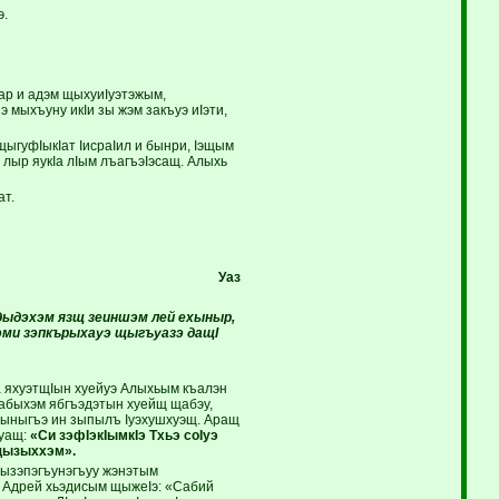
э.
Iар и адэм щыхуиIуэтэжым,
 мыхъуну икIи зы жэм закъуэ иIэти,
ыгуфIыкIат IисраIил и бынри, Iэщым
 лыр яукIа лIым лъагъэIэсащ. Алыхь
ат.
Уаз
дыдэхэм язщ зеиншэм лей ехыныр,
хэми зэпкърыхауэ щыгъуазэ дащI
ха яхуэтщIын хуейуэ Алыхьым къалэн
 абыхэм ябгъэдэтын хуейщ щабэу,
аплыныгъэ ин зыпылъ Iуэхушхуэщ. Аращ
Iуащ:
«Си зэфIэкIымкIэ Тхьэ соIуэ
эщызыххэм».
дызэпэгъунэгъуу жэнэтым
. Адрей хьэдисым щыжеIэ: «Сабий