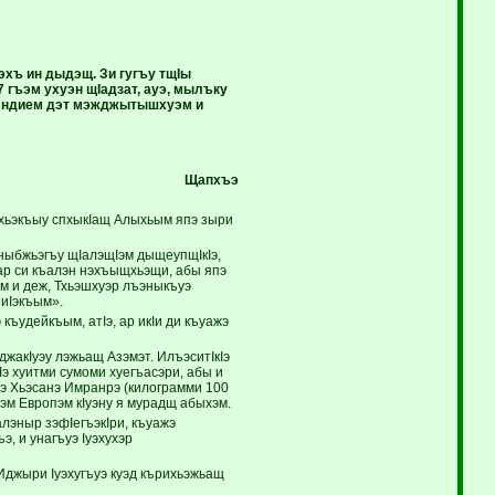
хъ ин дыдэщ. Зи гугъу тщIы
гъэм ухуэн щIадзат, ауэ, мылъку
у Индием дэт мэжджытышхуэм и
Щапхъэ
 хьэкъыу спхыкIащ Алыхьым япэ зыри
ныбжьэгъу щIалэщIэм дыщеупщIкIэ,
ар си къалэн нэхъыщхьэщи, абы япэ
м и деж, Тхьэшхуэр лъэныкъуэ
 иIэкъым».
ъудейкъым, атIэ, ар икIи ди къуажэ
жакIуэу лэжьащ Азэмэт. ИлъэситIкIэ
э хуитми сумоми хуегъасэри, абы и
э Хьэсанэ Имранрэ (килограмми 100
эм Европэм кIуэну я мурадщ абыхэм.
алэныр зэфIегъэкIри, къуажэ
э, и унагъуэ Iуэхухэр
Иджыри Iуэхугъуэ куэд кърихьэжьащ