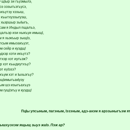
 щIыр зи гъуэмылэ,
 зэзыгъэгъусэ,
къутэу хэзыш,
 къытхуэзыгуэш,
 хьэршыр зыIыгъ,
сам я Индыл пщалъэ,
алъэр изи ныкъуи имыщI,
м я хьэкъыр зыщIэ,
псым имызакъуэт,
м сейр и куэдщ!
дхэр хэти икъутэ?
хэр хэт иугъэж?
эр хэт къыдиутхъу?
эт еуIэзэ?
ъум хэт и Iыхьэгъу?
щIимыгъакIуэу
ым шэ изыгъахъуэ
м гущIэгъу и куэдщ!
ПцIы упсыным, пагэным, Iэзэным,
адэ-анэм я арэзыныгъэм я
ышхуэхэм ящыщ зыуэ жаIэ. Пэж ар?