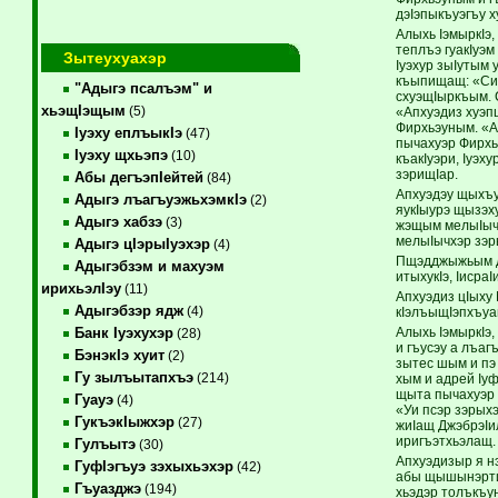
дэIэпыкъуэгъу х
Алыхь IэмыркIэ
теплъэ гуакIуэ
Зытеухуахэр
Iуэхур зыIутым 
къыпищащ: «Си 
"Адыгэ псалъэм" и
схуэщIыркъым. С
хьэщIэщым
(5)
«Апхуэдиз хуэп
Фирхьэуным. «Ат
Iуэху еплъыкIэ
(47)
пычахуэр Фирхь
Iуэху щхьэпэ
(10)
къакIуэри, Iуэ
зэрищIар.
Абы дегъэпIейтей
(84)
Апхуэдэу щыхъум
Адыгэ лъагъуэжьхэмкIэ
(2)
яукIыурэ щызэху
Адыгэ хабзэ
(3)
жэщым мелыIычх
мелыIычхэр зэр
Адыгэ цIэрыIуэхэр
(4)
Пщэдджыжьым дж
Адыгэбзэм и махуэм
итыхукIэ, Iисра
ирихьэлIэу
(11)
Апхуэдиз цIыху 
Адыгэбзэр ядж
(4)
кIэлъыщIэпхъуащ
Алыхь IэмыркIэ,
Банк Iуэхухэр
(28)
и гъусэу а лъа
БэнэкIэ хуит
(2)
зытес шым и пэ 
Гу зылъытапхъэ
(214)
хым и адрей Iу
щыта пычахуэр 
Гуауэ
(4)
«Уи псэр зэрых
ГукъэкIыжхэр
(27)
жиIащ ДжэбрэIи
иригъэтхьэлащ.
Гулъытэ
(30)
Апхуэдизыр я нэ
ГуфIэгъуэ зэхыхьэхэр
(42)
абы щышынэрти,
Гъуазджэ
(194)
хьэдэр толъкъу