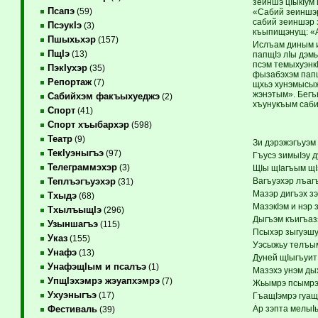
зеиншэ цIыкIум 
Псапэ
(59)
«Сабий зеиншэр
сабий зеиншэр 
ПсэукIэ
(3)
къыпищэнущ: «А
Пшыхьхэр
(157)
Ислъам диным и
ПщIэ
(13)
папщIэ лIы дэм
псэм темыхуэнкI
ПэкIухэр
(35)
фызабэхэм папщ
Репортаж
(7)
щхьэ хунэмысыж
жэнэтым». Бегъ
Сабийхэм факъыхуеджэ
(2)
хъунукъым саб
Спорт
(41)
Спорт хъыбархэр
(598)
Театр
(9)
Зи дэрэжэгъуэм 
ТекIуэныгъэ
(97)
Гъусэ зимыIэу д
Телеграммэхэр
(3)
ЩIы щIагъым щI
Вагъуэхэр лъаг
Теплъэгъуэхэр
(31)
Мазэр дигъэх зэ
Тхыдэ
(68)
МазэкIэм и нэр 
ТхылъыщIэ
(296)
Дыгъэм къигъаз
Узыншагъэ
(115)
Псыхэр зыгуэшу
Указ
(155)
Уэсыжьу телъы
Унафэ
(13)
Дуней щIыгъуит
УнафэщIым и псалъэ
(1)
Мазэхэ унэм ды
УпщIэхэмрэ жэуапхэмрэ
(7)
Жьымрэ псымрэ 
Ухуэныгъэ
(17)
ГъащIэмрэ гуащ
Ар зэпта мелыIы
Фестиваль
(39)