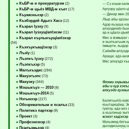
КъБР-м и прокуратурэм
(2)
— Сэ езым налк
Аргуэру щIалэ ц
КъБР-м щыIэ МВД-м къет
(17)
— Динар мин 20
Къуажэхьхэр
(2)
ЛIыр абы арэзы
Къэбэрдей Адыгэ Хасэ
(12)
Адэр къэуша нэу
Къэрал Iуэху
(9)
апхуэдизкIэ бы
Къэрал IуэхущIапIэхэм
(11)
ар и щIалэ цIык
Мис а жэмырат 
Къэрал къулыкъущIапIэхэр
и хьэлъагъым ху
(54)
Iэмырти, хьэдэр
КъэхъукъащIэхэр
(3)
Сабийм апхуэди
ЛъэIу
(1)
Аращи, адэ-анэ
Лъэпкъ Iуэху
(272)
Мис апхуэдэ хъ
Лъэпкъхэр
(5)
Малъхъэдис
(284)
Махуэгъэпс
(73)
Махуэку
(344)
Япэми зэрыжыт
абы и гур хэг
Мэшыкъуэ — 2010
(9)
апхуэдэ гуэн
Мэшыкъуэ-2014
(5)
Нэтынхэр
(227)
БалигъыпIэ иув
къытщищIащ. Зе
Обозревателым и псалъэ
(33)
гуапэу, адэ-анэ
Политикэ партхэр
(9)
а къалэныр зыг
Проект
(3)
жэнэт хадэхэр 
Мухьэмэд бегъы
Профсоюзхэр
(4)
дызэдисынущ са
Псалъэжьхэр
(4)