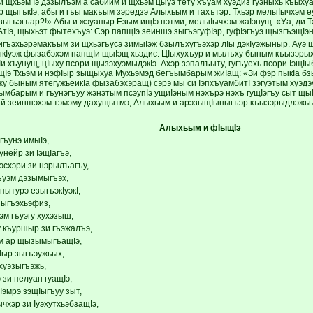
и щхьэм Iэ дэзылъэм а сабийм и щхьэм цыуэ тету хъуам хуэдиз гуэныхь къыхуаг
 щыгъкIэ, абы и гъы макъым зэредзэ Алыхьым и тахътэр. Тхьэр мелыIычхэм е
зыгъэгъар?!» Абы и жэуапыр Езым ищIэ пэтми, мелыIычхэм жаIэнущ: «Уа, ди Т
тIэ, щыхьэт фытехъуэ: Сэр папщIэ зеиншэ зыгъэгуфIэр, гуфIэгъуэ щызгъэщIэ
гъэхьэрэмакъым зи щхьэгъусэ зимыIэж бзылъхугъэхэр лIы дэкIуэжыныр. Ауэ щ
ыкIуэж фызабэхэм папщIи щыIэщ хьэдис. ЦIыхухъур и мылъху быным къызэрых
и хъунущ, цIыху псори щызэхуэмыдэкIэ. Ахэр зэпалъыту, гугъуехь псори IэщIы
Iэ Тхьэм и нэфIыр зыщыхуа Мухьэмэд бегъымбарым жиIащ: «Зи фэр пыкIа бзы
у быным ятегужьеикIа фызабэхэращ) сэрэ мы си IэпхъуамбитI зэгуэтым хуэд
ымбарым и гъунэгъуу жэнэтым псэупIэ ущиIэным нэхърэ нэхъ гущIэгъу сыт щ
ий зеиншэхэм тэмэму дахущытмэ, Алыхьым и арэзыщIыныгъэр къызэрыдлэжь
Алыхьым и фIыщIэ
гъунэ имыIэ,
унейр зи IэщIагъэ,
эсхэри зи нэрылъагъу,
ъуэм дэзымыгъэх,
пытурэ езыгъэкIуэкI,
зыгъэхьэфиз,
эм гъуэгу хухэзыш,
 къуршыр зи гъэжалъэ,
м ар щызымыгъащIэ,
Iыр зыгъэужьых,
хуэзыгъэжь,
зи пелуан гуащIэ,
Iэмрэ зэщIыгъуу зыт,
чхэр зи IуэхутхьэбзащIэ,