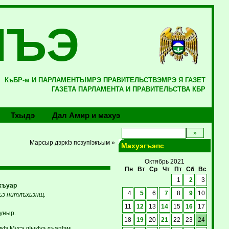
ЛЪЭ
КъБР-м И ПАРЛАМЕНТЫМРЭ ПРАВИТЕЛЬСТВЭМРЭ Я ГАЗЕТ
ГАЗЕТА ПАРЛАМЕНТА И ПРАВИТЕЛЬСТВА КБР
Тхыдэ
Дал Амир и махуэ
Марсыр дэркIэ псэупIэкъым »
Махуэгъэпс
Октябрь 2021
Пн
Вт
Ср
Чт
Пт
Сб
Вс
1
2
3
хъуар
4
5
6
7
8
9
10
хьэ нитлъхьэнщ.
11
12
13
14
15
16
17
уныр.
18
19
20
21
22
23
24
Iэ Мусэ лIыкIуэ лъапIэм