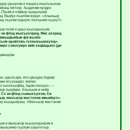
эдэу цIыхухэм я пащхьэ изылъхьэхэр
Iуащ Iэятхэр. Хьэдисми куэдрэ
(Тхьэм и нэфIыр зыщыхуам)
щ ЛIыкIуэ лъапIэм жэуап. «Алыхьыр
щ хъухэм пцIыупс яхэтынкIэ хъуну?»
ыр псом я щхьэ къызэрыхъум.
 зи фIэщ мыхъухэращ. Мис ахэращ
хэвмыщIыкIым фи жьэкIэ
ащхьэм щывлэжь гуэныхьышхуэщ».
мрэ сэмэгумрэ икIи зэщIащыпэ (ди
умыщIэм.
, щIылъэри, япэ цIыхури (Iэдэм)
ми ягъэзэщIат, Iиблис
Сэ сынэхъыфIщ, Iэдэм нэхърэ», —
жаур зыщIари, Алыхьым и нейр
 Сэ зи фIэщ сымыхъухэм, Си
ыр, махъшэр мастэнэм имыкIауэ».
дэу къыщыкIуащ: «Махъшэр мастэнэм
?
ным и мыхьэнэр къызыгурыIуэм и
р жыхьэнмэ гъуэгум зэрытетыр.