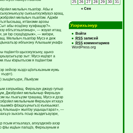
25
26
27
28
29
30
31
« Сен
брэIил мелыIыч лъапIэр. Абы и
 сыхуэныкъуэу сыкъыпхуэкIуауэ аращ,
ДжэбрэIил мелыIыч лъапIэм. АдэкIи
гъэтIысхьащ, итIанэми арэзы
Узэрихьэнур
. Сыт абы есщIэну хуэфащэр?».
зэу ебгъэтхьэлэныр», — жэуап итащ
Войти
, уи Iэр схущIэдзыж», — жиIэри,
ащ. МелыIыч лъапIэр Мусэ и деж
RSS
записей
э щIыналъэр ибгынэну Алыхьым унафэ
RSS
комментариев
WordPress.org
 зы пщIантIэ щызэхуэсыну, щынэ
щхьэусыгъуэр зыт: Мусэ ищIэрт а
эм лъы кIэрылъхэм я пщIантIэм
хэр зейхэр хьэдэ щIэлъхьэным иужь
 хъурт).
) зыщIигъури, ЛIыкIуэм
 хым зэпрыкIащ. Фирхьэун джаур гупыр
ъум, ДжэбрэIил мелыIычыр Фирхьэун
хэм хы лъагъуэм трашащ. Мусэ и дзэр
жэбрэIил мелыIычым Фирхьэун итхауэ
хьымкIэ фIэщхъуныгъэ) къихьыжат.
ращ Алыхьыр» жыпIэу ущыщытарат», —
шахъуэ зыхэлъ псыр жьэдигъауэри,
р псым итхьэлауэ, апхуэдизкIэ ахэр
 фIы ищIын папщIэ, Фирхьэуным и