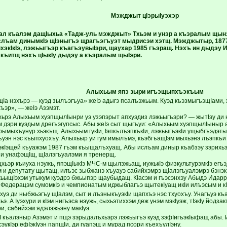
Мэжджыт цIэрыIуэхэр
ал къалэм дащIыхьа «Тадж-уль мэжджыт» Тхьэм и унэр а къэралым щынэ
ъам динымкIэ щIэныгъэ щрагъэгъуэт мыдрисэи хэтщ. Мэжджытыр, 1877 
хэкIкIэ, лэжьыгъэр къагъэувыIэри, щаухар 1985 гъэращ. Нэхъ ин дыдэ
къитщ нэхъ цIыкIу дыдэу а къэралым щыIэри.
Алыхьым
япэ зыри
игъэщыпхъэкъым
щIа нэхърэ — куэд зылъэгъуа» жеIэ адыгэ псалъэжьым. Куэд къэзмыгъэщIами,
эр», — жеIэ Азэмэт.
хьрэ Алыхьым хуэпщылIынри уэ узэпэрыт апхуэдиз лэжьыгъэри? — жытIэу ди 
 дэри куэдым дрегъэгупсыс. Абы жеIэ сыт щыгъуи: «Алыхьым хуэпщылIыныр 
рымыхъунур хьэкъщ. Алыхьым гукIи, IэпкълъэпкъкIи, лэжьыгъэкIи ущыбгъэдэты
къуэн нэс къыпхуохъу. Алыхьыр уи гум имылъмэ, къэбгъащIэм мыхьэнэ лъэпкъи
экIэщей къуажэм 1987 гъэм къыщалъхуащ. Абы ислъам диныр къабзэу зэрихьэ к
и унафэщIщ, щIалэгъуалэми я тренерщ.
ьэр къиуха нэужь, япэщIыкIэ МЧС-м щылэжьащ, иужькIэ физкультурэмкIэ егъэд
 и депутату щытащ, илъэс зыбжанэ хъуауэ сабийхэмрэ щIалэгъуалэмрэ бэнэкI
жьыщIэхэм утыкум куэдрэ бжьыпэр щаубыдащ. КIасэм и гъэсэнхэу Абыдэ Идарр
 Федерацэм сумомкIэ и чемпионатым иджыблагъэ щытекIуащ икIи илъэсым и кI
уэ ди ныбжьэгъу щIалэм, сыт и лъэныкъуэкIи щапхъэ нэс тхуохъу. Унагъуэ къ
. А Iуэхури и кIэм нигъэса нэужь, сыхьэтиххэм деж унэм мэкIуэж, тIэкIу йодзакъ
ри, сабийхэм ядэлэжьэну макIуэ.
 къалэныр Азэмэт и пщэ зэрыдалъхьэрэ лэжьыгъэ куэд зэфIигъэкIыфащ абы. 
эукIэр ефIэкIуэн папщIи, ди гуапэщ и мурад псори къехъулIэну.