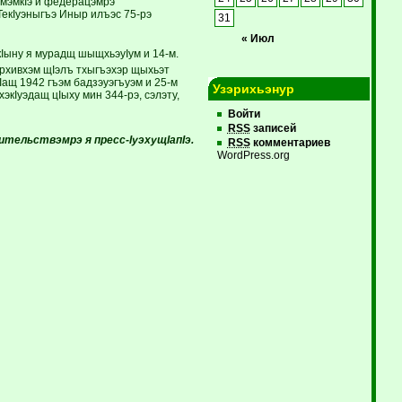
змэмкIэ и федерацэмрэ
ТекIуэныгъэ Иныр илъэс 75-рэ
31
« Июл
Iыну я ­мурадщ шыщхьэуIум и 14-м.
Архивхэм щIэлъ тхыгъэхэр щыхьэт
Iащ 1942 гъэм бадзэуэгъуэм и 25-м
Узэрихьэнур
кIуэдащ цIыху мин 344-рэ, сэлэту,
Войти
RSS
записей
тельствэмрэ я пресс-IуэхущIапIэ.
RSS
комментариев
WordPress.org