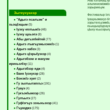
Абы хэтынущ Iу
альпинизмэмкIэ
зэрырикъум.
Зытеухуахэр
Фестивалыр Iэта
Iуащхьэмахуэ б
"Адыгэ псалъэм" и
зэрытехъуэмкIэ,
хьэщIэщым
(5)
къыщыщIэдзауэ 
Iуэху еплъыкIэ
цIыху къызэрыгу
(46)
Iуэху щхьэпэ
(8)
Абы дегъэпIейтей
(77)
Адыгэ лъагъуэжьхэмкIэ
(1)
Адыгэ хабзэ
(3)
Адыгэ цIэрыIуэхэр
(4)
Адыгэбзэм и махуэм
ирихьэлIэу
(11)
Адыгэбзэр ядж
(4)
Банк Iуэхухэр
(28)
БэнэкIэ хуит
(2)
Гу зылъытапхъэ
(191)
Гуауэ
(4)
ГукъэкIыжхэр
(26)
Гулъытэ
(27)
ГуфIэгъуэ зэхыхьэхэр
(41)
Гъуазджэ
(175)