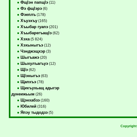
ФщIэн папщIэ
(11)
Фэ фщIэрэ
(6)
Фэеплъ
(178)
Хъуэхъу
(165)
Хъыбар гуапэ
(201)
ХъыбарегъащIэ
(62)
Хэха
(5 824)
Хэхыныгъэ
(12)
Чэнджэщхэр
(3)
Шыгъажэ
(20)
Шыхулъагъуэ
(12)
ЩIэ
(62)
ЩIэныгъэ
(63)
Щапхъэ
(78)
Щикъухьащ адыгэр
дунеижьым
(26)
Щэнхабзэ
(160)
Юбилей
(316)
Япэу тыдодзэ
(5)
Copyrigh