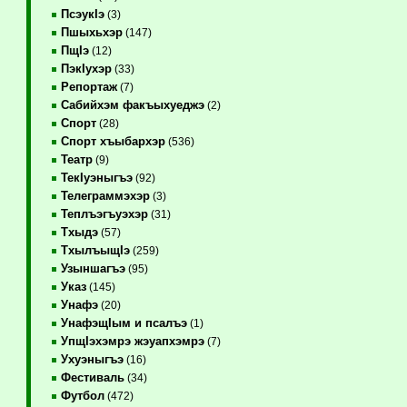
ПсэукIэ
(3)
Пшыхьхэр
(147)
ПщIэ
(12)
ПэкIухэр
(33)
Репортаж
(7)
Сабийхэм факъыхуеджэ
(2)
Спорт
(28)
Спорт хъыбархэр
(536)
Театр
(9)
ТекIуэныгъэ
(92)
Телеграммэхэр
(3)
Теплъэгъуэхэр
(31)
Тхыдэ
(57)
ТхылъыщIэ
(259)
Узыншагъэ
(95)
Указ
(145)
Унафэ
(20)
УнафэщIым и псалъэ
(1)
УпщIэхэмрэ жэуапхэмрэ
(7)
Ухуэныгъэ
(16)
Фестиваль
(34)
Футбол
(472)