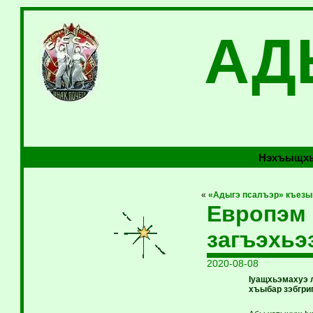
АД
Нэхъыщхь
«
«Адыгэ псалъэр» къезы
Европэм 
загъэхьэ
2020-08-08
Iуащхьэмахуэ 
хъыбар зэбгри