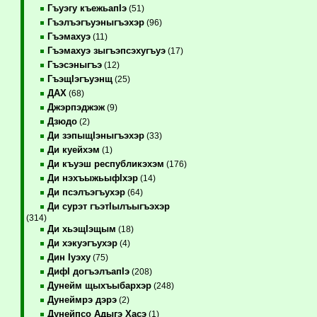
Гъуэгу къежьапIэ
(51)
Гъэлъэгъуэныгъэхэр
(96)
Гъэмахуэ
(11)
Гъэмахуэ зыгъэпсэхугъуэ
(17)
Гъэсэныгъэ
(12)
ГъэщIэгъуэнщ
(25)
ДАХ
(68)
Джэрпэджэж
(9)
Дзюдо
(2)
Ди зэпыщIэныгъэхэр
(33)
Ди куейхэм
(1)
Ди къуэш республикэхэм
(176)
Ди нэхъыжьыфIхэр
(14)
Ди псэлъэгъухэр
(64)
Ди сурэт гъэтIылъыгъэхэр
(314)
Ди хьэщIэщым
(18)
Ди хэкуэгъухэр
(4)
Дин Iуэху
(75)
ДифI догъэлъапIэ
(208)
Дунейм щыхъыбархэр
(248)
Дунеймрэ дэрэ
(2)
Дунейпсо Адыгэ Хасэ
(1)