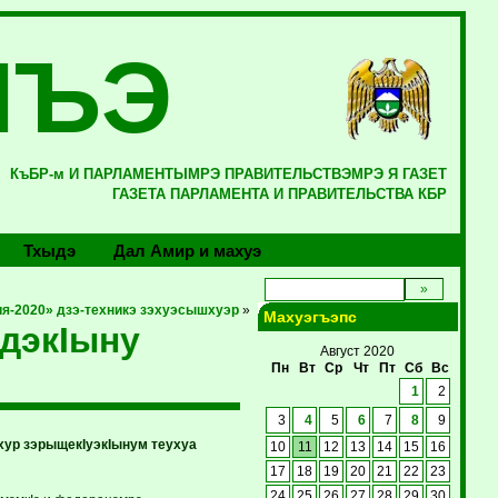
ЛЪЭ
КъБР-м И ПАРЛАМЕНТЫМРЭ ПРАВИТЕЛЬСТВЭМРЭ Я ГАЗЕТ
ГАЗЕТА ПАРЛАМЕНТА И ПРАВИТЕЛЬСТВА КБР
Тхыдэ
Дал Амир и махуэ
-2020» дзэ-техникэ зэхуэсышхуэр
»
Махуэгъэпс
дэкIыну
Август 2020
Пн
Вт
Ср
Чт
Пт
Сб
Вс
1
2
3
4
5
6
7
8
9
хур зэрыщекIуэкIынум теухуа
10
11
12
13
14
15
16
17
18
19
20
21
22
23
24
25
26
27
28
29
30