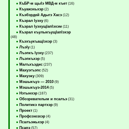
КъБР-м щыIэ МВД-м къет
(16)
Къуажэхьхэр
(2)
Къэбэрдей Адыгэ Хасэ
(12)
Къэрал Iуэху
(6)
Къэрал IуэхущIапIэхэм
(11)
Къэрал къулыкъущIапIэхэр
(48)
КъэхъукъащIэхэр
(3)
ЛъэIу
(1)
Лъэпкъ Iуэху
(237)
Лъэпкъхэр
(5)
Малъхъэдис
(237)
Махуэгъэпс
(52)
Махуэку
(309)
Мэшыкъуэ — 2010
(9)
Мэшыкъуэ-2014
(5)
Нэтынхэр
(187)
Обозревателым и псалъэ
(31)
Политикэ партхэр
(9)
Проект
(1)
Профсоюзхэр
(4)
Псалъэжьхэр
(4)
Псапэ
(57)