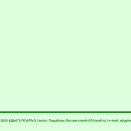
t 2010 АДЫГЭ ПСАЛЪЭ | autor:
Пщыбыхь Рустам:
comik-07@mail.ru
| e-mail:
adyghe