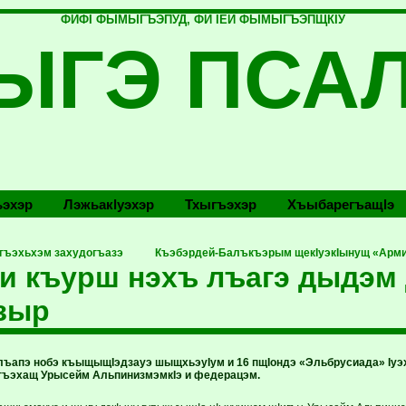
ФИФI ФЫМЫГЪЭПУД, ФИ IЕЙ ФЫМЫГЪЭПЩКIУ
ЫГЭ ПСА
эхэр
Лэжьакlуэхэр
Тхыгъэхэр
Хъыбарегъащlэ
гъэхьхэм захудогъазэ
Къэбэрдей-Балъкъэрым щекIуэкIынущ «Армия
и къурш нэхъ лъагэ дыдэм 
зыр
лъапэ нобэ къыщыщIэдзауэ шыщхьэуIум и 16 пщIондэ «Эльбрусиада» Iуэ
гъэхащ Урысейм АльпинизмэмкIэ и федерацэм.