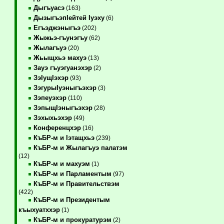
Дыгъуасэ
(163)
ДызыгъэпIейтей Iуэху
(6)
Егъэджэныгъэ
(202)
Жыжьэ-гъунэгъу
(62)
Жылагъуэ
(20)
Жьыщхьэ махуэ
(13)
Зауэ гъуэгуанэхэр
(2)
ЗэIущIэхэр
(93)
ЗэгурыIуэныгъэхэр
(3)
Зэпеуэхэр
(110)
ЗэпыщIэныгъэхэр
(28)
Зэхыхьэхэр
(49)
Конференцхэр
(16)
КъБР-м и Iэтащхьэ
(239)
КъБР-м и Жылагъуэ палатэм
(12)
КъБР-м и махуэм
(1)
КъБР-м и Парламентым
(97)
КъБР-м и Правительствэм
(422)
КъБР-м и Президентым
къыхуатххэр
(1)
КъБР-м и прокуратурэм
(2)