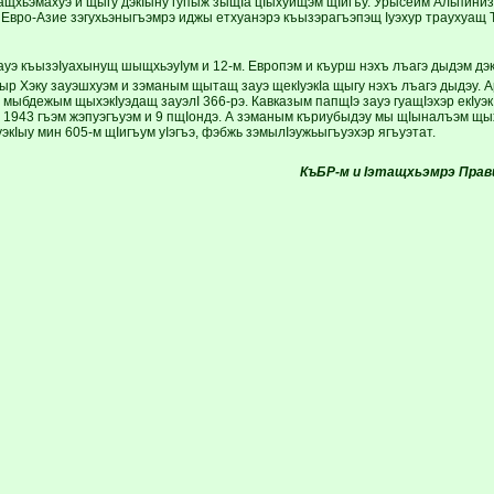
ащхьэмахуэ и щыгу дэкIыну гупыж зыщIа цIыхуищэм щIигъу. Урысейм Альпини
 Евро-Азие зэгухьэныгъэмрэ иджы етхуанэрэ къызэрагъэпэщ Iуэхур трау­хуащ 
уэ къызэIуахынущ шыщхьэуIум и ­12-м. Европэм и къурш нэхъ лъагэ дыдэм дэк
гыр Хэку зауэшхуэм и зэманым щытащ зауэ щекIуэкIа щыгу нэхъ лъагэ дыдэу. 
 мыбдежым щыхэкIуэдащ зауэлI 366-рэ. Кавказым папщIэ зауэ ­гуащIэхэр екIуэк
1943 гъэм жэпуэгъуэм и 9 пщIондэ. А зэманым къриубыдэу мы щIыналъэм щыхэ
экIыу мин 605-м щIигъум уIэгъэ, фэбжь зэмылIэужьыгъуэхэр ­ягъуэтат.
КъБР-м и Iэтащхьэмрэ Прави