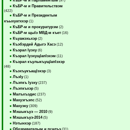
КъБР-м и Парламентым
(97)
КъБР-м и Правительствэм
(422)
КъБР-м и Президентым
къыхуатххэр
(1)
КъБР-м и прокуратурэм
(2)
КъБР-м щыIэ МВД-м къет
(16)
Къуажэхьхэр
(2)
Къэбэрдей Адыгэ Хасэ
(12)
Къэрал Iуэху
(6)
Къэрал IуэхущIапIэхэм
(11)
Къэрал къулыкъущIапIэхэр
(48)
КъэхъукъащIэхэр
(3)
ЛъэIу
(1)
Лъэпкъ Iуэху
(237)
Лъэпкъхэр
(5)
Малъхъэдис
(237)
Махуэгъэпс
(52)
Махуэку
(309)
Мэшыкъуэ — 2010
(9)
Мэшыкъуэ-2014
(5)
Нэтынхэр
(187)
Обозревателым и псалъэ
(31)