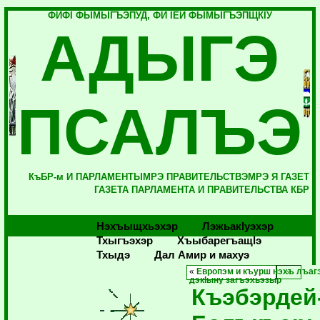
ФИФI ФЫМЫГЪЭПУД, ФИ IЕЙ ФЫМЫГЪЭПЩКIУ
АДЫГЭ
ПСАЛЪЭ
КъБР-м И ПАРЛАМЕНТЫМРЭ ПРАВИТЕЛЬСТВЭМРЭ Я ГАЗЕТ
ГАЗЕТА ПАРЛАМЕНТА И ПРАВИТЕЛЬСТВА КБР
Нэхъыщхьэхэр
Лэжьакlуэхэр
Тхыгъэхэр
Хъыбарегъащlэ
Тхыдэ
Дал Амир и махуэ
«
Европэм и къурш нэхъ лъаг
дэкIыну загъэхьэзыр
Къэбэрдей