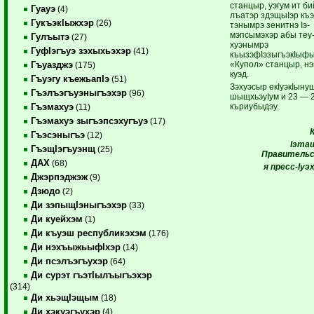
станцыр, уэгум ит би
Гуауэ
(4)
лъатэр здэщыIэр къэ
ГукъэкIыжхэр
(26)
тэнымрэ зенитнэ Iэ­
мэпсымэхэр абы теу
Гулъытэ
(27)
хуэнымрэ
ГуфIэгъуэ зэхыхьэхэр
(41)
къызэфIэ
зыгъэкIыф
«Купол» станцыр, нэ
Гъуазджэ
(175)
куэд.
Гъуэгу къежьапIэ
(51)
Зэхуэсыр екIуэкIыну
Гъэлъэгъуэныгъэхэр
(96)
шыщхьэуIум и 23 — 
къриубыдэу.
Гъэмахуэ
(11)
Гъэмахуэ зыгъэпсэхугъуэ
(17)
Гъэсэныгъэ
(12)
Iэтащ
ГъэщIэгъуэнщ
(25)
Правитель
ДАХ
(68)
я пресс-Iуэ
Джэрпэджэж
(9)
Дзюдо
(2)
Ди зэпыщIэныгъэхэр
(33)
Ди куейхэм
(1)
Ди къуэш республикэхэм
(176)
Ди нэхъыжьыфIхэр
(14)
Ди псэлъэгъухэр
(64)
Ди сурэт гъэтIылъыгъэхэр
(314)
Ди хьэщIэщым
(18)
Ди хэкуэгъухэр
(4)