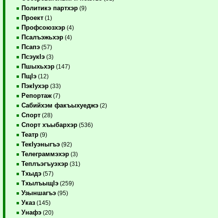
Политикэ партхэр
(9)
Проект
(1)
Профсоюзхэр
(4)
Псалъэжьхэр
(4)
Псапэ
(57)
ПсэукIэ
(3)
Пшыхьхэр
(147)
ПщIэ
(12)
ПэкIухэр
(33)
Репортаж
(7)
Сабийхэм факъыхуеджэ
(2)
Спорт
(28)
Спорт хъыбархэр
(536)
Театр
(9)
ТекIуэныгъэ
(92)
Телеграммэхэр
(3)
Теплъэгъуэхэр
(31)
Тхыдэ
(57)
ТхылъыщIэ
(259)
Узыншагъэ
(95)
Указ
(145)
Унафэ
(20)