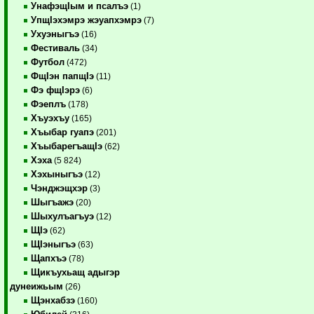
УнафэщIым и псалъэ
(1)
УпщIэхэмрэ жэуапхэмрэ
(7)
Ухуэныгъэ
(16)
Фестиваль
(34)
Футбол
(472)
ФщIэн папщIэ
(11)
Фэ фщIэрэ
(6)
Фэеплъ
(178)
Хъуэхъу
(165)
Хъыбар гуапэ
(201)
ХъыбарегъащIэ
(62)
Хэха
(5 824)
Хэхыныгъэ
(12)
Чэнджэщхэр
(3)
Шыгъажэ
(20)
Шыхулъагъуэ
(12)
ЩIэ
(62)
ЩIэныгъэ
(63)
Щапхъэ
(78)
Щикъухьащ адыгэр
дунеижьым
(26)
Щэнхабзэ
(160)