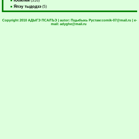
Юбилей
(316)
Япэу тыдодзэ
(5)
Copyright 2010 АДЫГЭ ПСАЛЪЭ | autor:
Пщыбыхь Рустам:
comik-07@mail.ru
| e-
mail:
adyghe@mail.ru