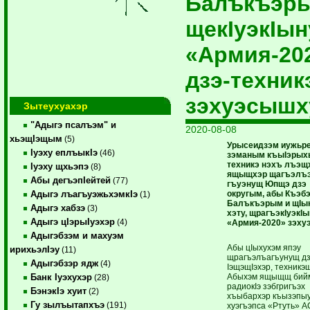
Балъкъэр
щекIуэкIы
«Армия-20
дзэ-техник
зэхуэсышх
Зытеухуахэр
"Адыгэ псалъэм" и
2020-08-08
хьэщIэщым
(5)
Урысеидзэм иужьр
Iуэху еплъыкIэ
(46)
зэманым къыIэрых
техникэ нэхъ лъэщ
Iуэху щхьэпэ
(8)
ящыщхэр щагъэлъэ
Абы дегъэпIейтей
(77)
гъуэнущ Юпщэ дзэ
округым, абы Къэб
Адыгэ лъагъуэжьхэмкIэ
(1)
Балъкъэрым и щIы
Адыгэ хабзэ
(3)
хэту, щрагъэкIуэкIы
Адыгэ цIэрыIуэхэр
(4)
«Армия-2020» зэху
Адыгэбзэм и махуэм
Абы цIыхухэм япэу
ирихьэлIэу
(11)
щрагъэлъагъунущ дз
Адыгэбзэр ядж
(4)
IэщэщIэхэр, техникэ­щ
Абыхэм ящыщщ бий
Банк Iуэхухэр
(28)
радиокIэ зэбгригъэх
БэнэкIэ хуит
(2)
хъыбархэр къызэ­п
Гу зылъытапхъэ
(191)
хуэгъэпса «Ртуть» 