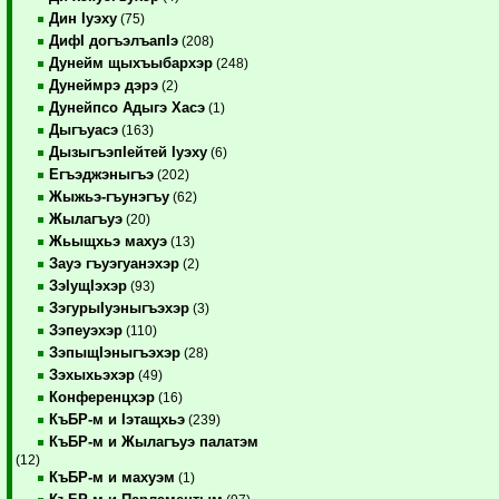
Дин Iуэху
(75)
ДифI догъэлъапIэ
(208)
Дунейм щыхъыбархэр
(248)
Дунеймрэ дэрэ
(2)
Дунейпсо Адыгэ Хасэ
(1)
Дыгъуасэ
(163)
ДызыгъэпIейтей Iуэху
(6)
Егъэджэныгъэ
(202)
Жыжьэ-гъунэгъу
(62)
Жылагъуэ
(20)
Жьыщхьэ махуэ
(13)
Зауэ гъуэгуанэхэр
(2)
ЗэIущIэхэр
(93)
ЗэгурыIуэныгъэхэр
(3)
Зэпеуэхэр
(110)
ЗэпыщIэныгъэхэр
(28)
Зэхыхьэхэр
(49)
Конференцхэр
(16)
КъБР-м и Iэтащхьэ
(239)
КъБР-м и Жылагъуэ палатэм
(12)
КъБР-м и махуэм
(1)