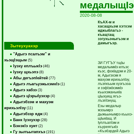
медалыщIэ
2020-08-08
КъАХ-м и
хасащхьэм хэтхэм
иджыблагъэ ­
къащтащ
зэгухьэныгъэм и
дамыгъэр.
Зытеухуахэр
"Адыгэ псалъэм" и
хьэщIэщым
(5)
ЗИ ГУГЪУ тщIы
Iуэху еплъыкIэ
(46)
медалымкIэ илъэс
къэс, фокIадэм и 20-
Iуэху щхьэпэ
(8)
м, Адыгэхэм я
Абы дегъэпIейтей
(77)
махуэм ирихьэлIэу,
лъэпкъым хуэгъэза
Адыгэ лъагъуэжьхэмкIэ
(1)
и зэфIэкIхэмкIэ
Адыгэ хабзэ
(3)
къыхэжаныкIа
Адыгэ цIэрыIуэхэр
(4)
цIыхуищ ягъэ­
лъэпIэнущ.
Адыгэбзэм и махуэм
Езы медалыр
ирихьэлIэу
(11)
жэзым­рэ
Адыгэбзэр ядж
(4)
дыжьынымрэ къыхэ­
щIы­кIащ. И
Банк Iуэхухэр
(28)
IуплъапIэм и
БэнэкIэ хуит
(2)
хъуреягъкIэ
«Къэбэрдей Адыгэ
Гу зылъытапхъэ
(191)