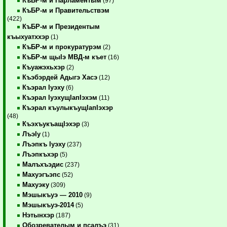
КъБР-м и Парламентым
(97)
КъБР-м и Правительствэм
(422)
КъБР-м и Президентым
къыхуатххэр
(1)
КъБР-м и прокуратурэм
(2)
КъБР-м щыIэ МВД-м къет
(16)
Къуажэхьхэр
(2)
Къэбэрдей Адыгэ Хасэ
(12)
Къэрал Iуэху
(6)
Къэрал IуэхущIапIэхэм
(11)
Къэрал къулыкъущIапIэхэр
(48)
КъэхъукъащIэхэр
(3)
ЛъэIу
(1)
Лъэпкъ Iуэху
(237)
Лъэпкъхэр
(5)
Малъхъэдис
(237)
Махуэгъэпс
(52)
Махуэку
(309)
Мэшыкъуэ — 2010
(9)
Мэшыкъуэ-2014
(5)
Нэтынхэр
(187)
Обозревателым и псалъэ
(31)