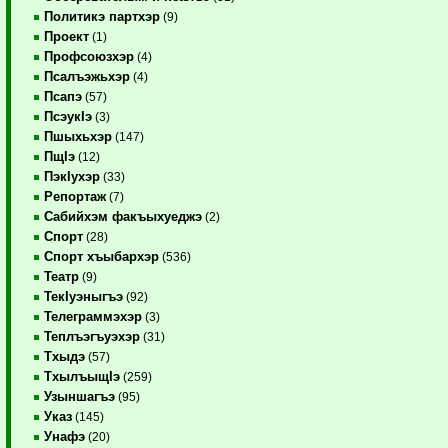
Политикэ партхэр
(9)
Проект
(1)
Профсоюзхэр
(4)
Псалъэжьхэр
(4)
Псапэ
(57)
ПсэукIэ
(3)
Пшыхьхэр
(147)
ПщIэ
(12)
ПэкIухэр
(33)
Репортаж
(7)
Сабийхэм факъыхуеджэ
(2)
Спорт
(28)
Спорт хъыбархэр
(536)
Театр
(9)
ТекIуэныгъэ
(92)
Телеграммэхэр
(3)
Теплъэгъуэхэр
(31)
Тхыдэ
(57)
ТхылъыщIэ
(259)
Узыншагъэ
(95)
Указ
(145)
Унафэ
(20)