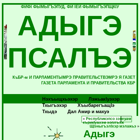
ФИФI ФЫМЫГЪЭПУД, ФИ IЕЙ ФЫМЫГЪЭПЩКIУ
АДЫГЭ
ПСАЛЪЭ
КъБР-м И ПАРЛАМЕНТЫМРЭ ПРАВИТЕЛЬСТВЭМРЭ Я ГАЗЕТ
ГАЗЕТА ПАРЛАМЕНТА И ПРАВИТЕЛЬСТВА КБР
Нэхъыщхьэхэр
Лэжьакlуэхэр
Тхыгъэхэр
Хъыбарегъащlэ
Тхыдэ
Дал Амир и махуэ
«
Республикэпсо зэпеуэм
кърикIуахэм хоплъэж
ЩIэныгъэлIхэр мэлажьэ
»
Адыгэ