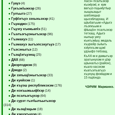
Хасэ» псалъэхэр
Гуауэ
(4)
къокIуэкI, и кум
вагъуэ пщыкIутIыр
ГукъэкIыжхэр
(26)
зыщхьэщыт
Гулъытэ
(27)
шабзищыр
ГуфIэгъуэ зэхыхьэхэр
(41)
щызэблэ­дзащ. И
щIыбагъым «Адыгэ
Гъуазджэ
(175)
лъэпкъым и
Гъуэгу къежьапIэ
(51)
фIыщIэ» псалъэхэр
тетхащ. Адыгэ
Гъэлъэгъуэныгъэхэр
(96)
ныпыр уигу
Гъэмахуэ
(11)
къигъэкIыу, медаль
хъурейр зыIыгъ
Гъэмахуэ зыгъэпсэхугъуэ
(17)
хэIупхъэм щэкI
Гъэсэныгъэ
(12)
удзыфэ тебзащ.
ГъэщIэгъуэнщ
(25)
КъАХ-м и дамыгъэр
зратынухэм я цIэр
ДАХ
(68)
щIыналъэ (район),
Джэрпэджэж
(9)
къалэ хасэхэм
Дзюдо
(2)
къагъэлъагъуэ
хъунущ фокIадэм и
Ди зэпыщIэныгъэхэр
(33)
15 пщIондэ.
Ди куейхэм
(1)
Ди къуэш республикэхэм
(176)
ЧЭРИМ Марианнэ.
Ди нэхъыжьыфIхэр
(14)
Ди псэлъэгъухэр
(64)
Ди сурэт гъэтIылъыгъэхэр
(314)
Ди хьэщIэщым
(18)
Ди хэкуэгъухэр
(4)