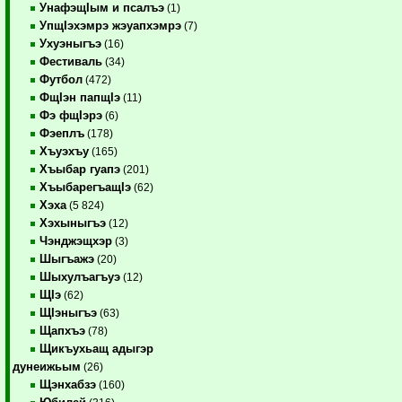
УнафэщIым и псалъэ
(1)
УпщIэхэмрэ жэуапхэмрэ
(7)
Ухуэныгъэ
(16)
Фестиваль
(34)
Футбол
(472)
ФщIэн папщIэ
(11)
Фэ фщIэрэ
(6)
Фэеплъ
(178)
Хъуэхъу
(165)
Хъыбар гуапэ
(201)
ХъыбарегъащIэ
(62)
Хэха
(5 824)
Хэхыныгъэ
(12)
Чэнджэщхэр
(3)
Шыгъажэ
(20)
Шыхулъагъуэ
(12)
ЩIэ
(62)
ЩIэныгъэ
(63)
Щапхъэ
(78)
Щикъухьащ адыгэр
дунеижьым
(26)
Щэнхабзэ
(160)