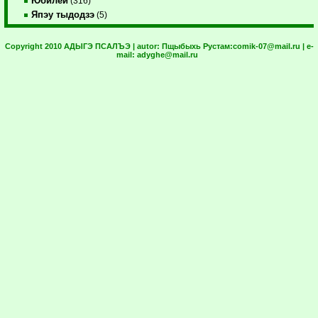
Юбилей
(316)
Япэу тыдодзэ
(5)
Copyright 2010 АДЫГЭ ПСАЛЪЭ | autor:
Пщыбыхь Рустам:
comik-07@mail.ru
| e-
mail:
adyghe@mail.ru