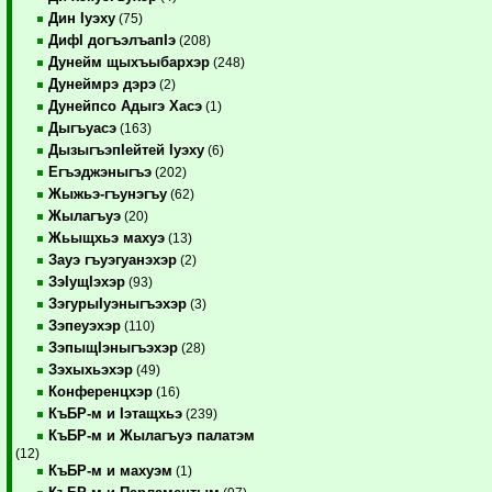
Дин Iуэху
(75)
ДифI догъэлъапIэ
(208)
Дунейм щыхъыбархэр
(248)
Дунеймрэ дэрэ
(2)
Дунейпсо Адыгэ Хасэ
(1)
Дыгъуасэ
(163)
ДызыгъэпIейтей Iуэху
(6)
Егъэджэныгъэ
(202)
Жыжьэ-гъунэгъу
(62)
Жылагъуэ
(20)
Жьыщхьэ махуэ
(13)
Зауэ гъуэгуанэхэр
(2)
ЗэIущIэхэр
(93)
ЗэгурыIуэныгъэхэр
(3)
Зэпеуэхэр
(110)
ЗэпыщIэныгъэхэр
(28)
Зэхыхьэхэр
(49)
Конференцхэр
(16)
КъБР-м и Iэтащхьэ
(239)
КъБР-м и Жылагъуэ палатэм
(12)
КъБР-м и махуэм
(1)