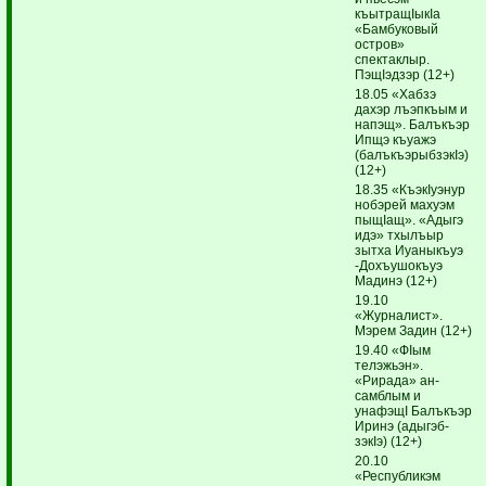
къытращIыкIа
«Бамбуковый
остров»
спектаклыр.
ПэщIэдзэр (12+)
18.05 «Хабзэ
дахэр лъэпкъым и
напэщ». Балъкъэр
Ипщэ къуажэ
(балъкъэрыбзэкIэ)
(12+)
18.35 «КъэкIуэнур
нобэрей ма­хуэм
пыщIащ». «Адыгэ
идэ» тхылъыр
зытха Иуаныкъуэ
-Дохъушокъуэ
Мадинэ (12+)
19.10
«Журналист».
Мэрем Задин (12+)
19.40 «ФIым
телэжьэн».
«Рирада» ан­
самблым и
унафэщI Балъ­къэр
Иринэ (ады­гэб­
зэкIэ) (12+)
20.10
«Республикэм