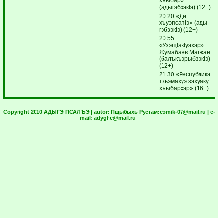
хъыбар»
(адыгэбзэкIэ) (12+)
20.20 «Ди
хъуэпсапIэ» (ады­
гэб­зэкIэ) (12+)
20.55
«УзэщIакIуэхэр».
Жумабаев Магжан
(балъкъэрыбзэкIэ)
(12+)
21.30 «Республикэ:
тхьэмахуэ зэхуаку
хъыбархэр» (16+)
Copyright 2010 АДЫГЭ ПСАЛЪЭ | autor:
Пщыбыхь Рустам:
comik-07@mail.ru
| e-
mail:
adyghe@mail.ru