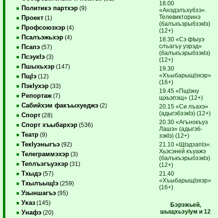
18.00
Политикэ партхэр
(9)
«Анэдэлъхубзэ».
Телевикторинэ
Проект
(1)
(балъкъэрыбзэкIэ)
Профсоюзхэр
(4)
(12+)
Псалъэжьхэр
(4)
18.30 «Сэ фIыуэ
слъагъу уэрэд»
Псапэ
(57)
(балъкъэрыбзэкIэ)
ПсэукIэ
(3)
(12+)
Пшыхьхэр
(147)
19.30
«ХъыбарыщIэхэр»
ПщIэ
(12)
(16+)
ПэкIухэр
(33)
19.45 «ПщIэну
Репортаж
(7)
щхьэпэщ» (12+)
Сабийхэм факъыхуеджэ
(2)
20.15 «Си лъахэ»
(адыгэбзэкIэ) (12+)
Спорт
(28)
20.30 «Агънокъуэ
Спорт хъыбархэр
(536)
Лашэ» (адыгэб­
Театр
(9)
зэкIэ) (12+)
ТекIуэныгъэ
21.10 «ЩIэдзапIэ».
(92)
Хьэсэней къуа­жэ
Телеграммэхэр
(3)
(балъкъэрыбзэкIэ)
Теплъэгъуэхэр
(31)
(12+)
Тхыдэ
21.40
(57)
«ХъыбарыщIэхэр»
ТхылъыщIэ
(259)
(16+)
Узыншагъэ
(95)
Указ
(145)
Бэрэжьей,
шыщхьэуIум и 12
Унафэ
(20)