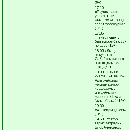
(0+)
17.10
«Гъуаплъафэ
уафэ». Ныб­
жьыщIэхэм папщIэ
спорт тележурнал
(12+)
17.35
«Телестудио»:
балъкъэрыбзэ. 73-
нэ дерс (12+)
18.05 «Дыщэ
пхъуантэ».
Сабийхэм папщIэ
нэтын (адыгэб­
зэкIэ) (6+)
18.30 «Нанэ и
къафэ». «Бзабзэ».
Адыгэ-абхъаз
макъамэхэмрэ
къафэхэмкIэ
ансамблым и
концерт. КIэухыр
(адыгэбзэкIэ) (12+)
19.30
«ХъыбарыщIэхэр»
(16+)
19.50 «Усэхэр
зэрыт тетрадь».
Блок Александр