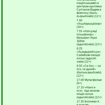
пэщIэтынымкIэ и
центрым щылэжьа
Султанов Вадим и
фэеплъу (балъ­
къэ­рыбзэкIэ) (12+)
7.40
«ХъыбарыщIэхэр»
(16+)
7.55 «НэгъуэщI
плъыфэхэр». ­
Музыкант Иуаз
Зубер
(адыгэбзэкIэ) (12+)
8.25
«Хьэндырабгъуэ».
Сабийхэм папщIэ
нэтын (адыгэб­
зэкIэ) (12+)
8.55 «Си бзэ — си
псэ, си дуней»
(балъ­къэ­рыбзэкIэ)
(12+)
17.00 Мультфильм
(0+)
17.10 «Нанэ и
псэ». Адэ-анэхэм
ппщIэ нэтын
(адыгэбзэкIэ) (12+)
17.35 Богачевэ А.
и пьесэм