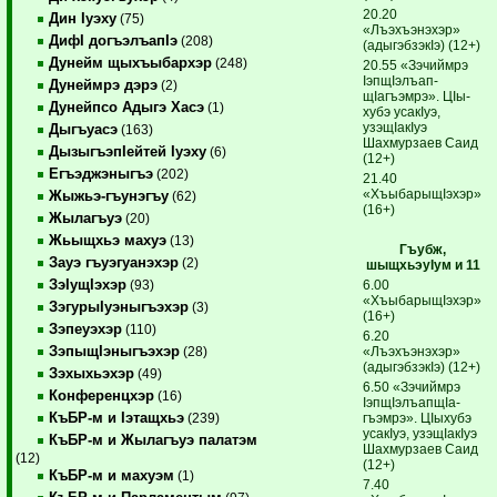
20.20
Дин Iуэху
(75)
«Лъэхъэнэхэр»
ДифI догъэлъапIэ
(208)
(адыгэб­зэкIэ) (12+)
Дунейм щыхъыбархэр
(248)
20.55 «Зэчиймрэ
IэпщIэлъап­
Дунеймрэ дэрэ
(2)
щIагъэмрэ». ЦIы­
Дунейпсо Адыгэ Хасэ
(1)
хубэ усакIуэ,
узэщIакIуэ
Дыгъуасэ
(163)
Шахмурзаев Саид
ДызыгъэпIейтей Iуэху
(6)
(12+)
Егъэджэныгъэ
(202)
21.40
«ХъыбарыщIэхэр»
Жыжьэ-гъунэгъу
(62)
(16+)
Жылагъуэ
(20)
Жьыщхьэ махуэ
(13)
Гъубж,
Зауэ гъуэгуанэхэр
(2)
шыщхьэуIум и 11
ЗэIущIэхэр
6.00
(93)
«ХъыбарыщIэхэр»
ЗэгурыIуэныгъэхэр
(3)
(16+)
Зэпеуэхэр
(110)
6.20
ЗэпыщIэныгъэхэр
«Лъэхъэнэхэр»
(28)
(адыгэбзэкIэ) (12+)
Зэхыхьэхэр
(49)
6.50 «Зэчиймрэ
Конференцхэр
(16)
IэпщIэлъап­щIа­
КъБР-м и Iэтащхьэ
гъэмрэ». ЦIыхубэ
(239)
усакIуэ, узэщIакIуэ
КъБР-м и Жылагъуэ палатэм
Шахмурзаев Саид
(12)
(12+)
КъБР-м и махуэм
(1)
7.40