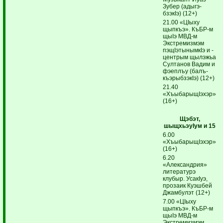
Зубер (ады­гэ­
бзэкIэ) (12+)
21.00 «ЦIыху
щыпкъэ». КъБР-м
щыIэ МВД-м
Экстремизмэм
пэщIэтынымкIэ и ­
центрым щылэжьа
Султанов Вадим и
фэеплъу (балъ­
къэ­рыбзэкIэ) (12+)
21.40
«ХъыбарыщIэхэр»
(16+)
Щэбэт,
шыщхьэуIум и 15
6.00
«ХъыбарыщIэхэр»
(16+)
6.20
«Александрия»
литературэ
клубыр. УсакIуэ,
про­заик Куэшбей
Джамбулэт (12+)
7.00 «ЦIыху
щыпкъэ». КъБР-м
щыIэ МВД-м
Экстре­мизмэм