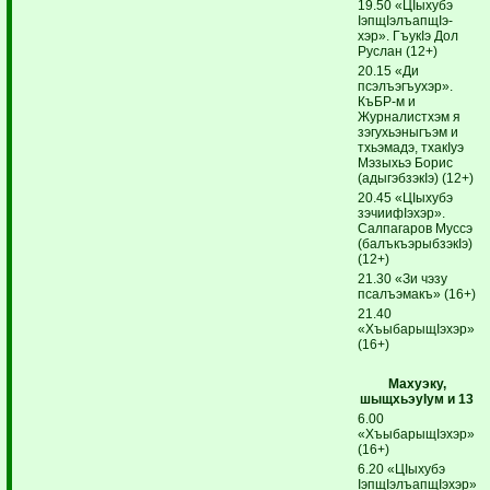
19.50 «ЦIыхубэ
IэпщIэлъап­щIэ­
хэр». ГъукIэ Дол
Руслан (12+)
20.15 «Ди
псэлъэгъухэр».
КъБР-м и
Журналистхэм я
зэгухьэныгъэм и
тхьэмадэ, тхакIуэ
Мэзыхьэ Борис
(адыгэб­зэкIэ) (12+)
20.45 «ЦIыхубэ
зэчиифIэхэр».
Салпагаров Муссэ
(балъ­къэ­рыбзэкIэ)
(12+)
21.30 «Зи чэзу
псалъэмакъ» (16+)
21.40
«ХъыбарыщIэхэр»
(16+)
Махуэку,
шыщхьэуIум и 13
6.00
«ХъыбарыщIэхэр»
(16+)
6.20 «ЦIыхубэ
IэпщIэлъапщIэхэр».