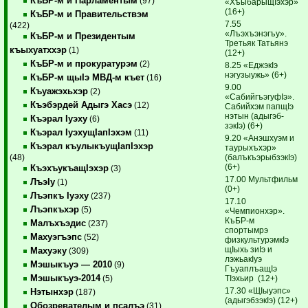
КъБР-м и Парламентым
(97)
«ХъыбарыщIэхэр»
(16+)
КъБР-м и Правительствэм
7.55
(422)
«Лъэхъэнэгъу».
КъБР-м и Президентым
Третьяк ­Татьянэ
къыхуатххэр
(1)
(12+)
КъБР-м и прокуратурэм
(2)
8.25 «ЕджэкIэ
нэгузыужь» (6+)
КъБР-м щыIэ МВД-м къет
(16)
9.00
Къуажэхьхэр
(2)
«СабийгъэгуфIэ».
Къэбэрдей Адыгэ Хасэ
(12)
Сабийхэм папщIэ
нэтын (адыгэб­
Къэрал Iуэху
(6)
зэкIэ) (6+)
Къэрал IуэхущIапIэхэм
(11)
9.20 «Анэшхуэм и
Къэрал къулыкъущIапIэхэр
таурыхъхэр»
(балъкъэрыбзэкIэ)
(48)
(6+)
КъэхъукъащIэхэр
(3)
17.00 Мультфильм
ЛъэIу
(1)
(0+)
Лъэпкъ Iуэху
(237)
17.10
Лъэпкъхэр
(5)
«Чемпионхэр».
КъБР-м
Малъхъэдис
(237)
спортымрэ
Махуэгъэпс
(52)
физкуль­ту­рэм­кIэ
щIыхь зиIэ и
Махуэку
(309)
лэжьа­кIуэ
Мэшыкъуэ — 2010
(9)
ГъуаплъащIэ
Мэшыкъуэ-2014
ТIэхьир (12+)
(5)
17.30 «ЩIыуэпс»
Нэтынхэр
(187)
(адыгэбзэкIэ) (12+)
Обозревателым и псалъэ
(31)