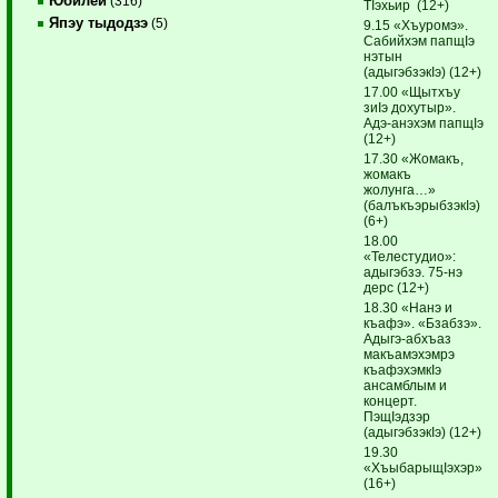
Юбилей
(316)
ТIэхьир (12+)
Япэу тыдодзэ
(5)
9.15 «Хъуромэ».
Сабийхэм папщIэ
нэтын
(адыгэбзэкIэ) (12+)
17.00 «Щытхъу
зиIэ дохутыр».
Адэ-анэхэм папщIэ
(12+)
17.30 «Жомакъ,
жомакъ
жолунга…»
(балъкъэрыбзэкIэ)
(6+)
18.00
«Телестудио»:
адыгэбзэ. 75-нэ
дерс (12+)
18.30 «Нанэ и
къафэ». «Бзабзэ».
Адыгэ-абхъаз
макъамэхэмрэ
къафэхэмкIэ
ансамблым и
концерт.
ПэщIэдзэр
(адыгэбзэкIэ) (12+)
19.30
«ХъыбарыщIэхэр»
(16+)