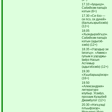
17.10 «Iущыцэ».
Сабийхэм папщIэ
нэтын (6+)
17.30 «Си бзэ —
си псэ, си дуней»
(балъкъэрыбзэкIэ)
(12+)
18.05
«Хьэндырабгъуэ».
Сабийхэм папщIэ
нэтын (адыгэб­
зэкIэ) (12+)
18.35 «Уэрэдыр зи
Iэпэгъу». «Амикс»
гупым я уэрэ­джы­
IакIуэ Насып
Астемыр
(адыгэбзэкIэ) (12+)
19.30
«ХъыбарыщIэхэр»
(16+)
19.50
«Александрия»
литературэ
клубыр. УсакIуэ,
прозаик Куэшбей
Джамбулэт (12+)
20.30 «НэгъуэщI
плъыфэхэр».
Музыкант Иуаз