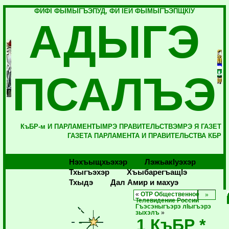
ФИФI ФЫМЫГЪЭПУД, ФИ IЕЙ ФЫМЫГЪЭПЩКIУ
АДЫГЭ
ПСАЛЪЭ
КъБР-м И ПАРЛАМЕНТЫМРЭ ПРАВИТЕЛЬСТВЭМРЭ Я ГАЗЕТ
ГАЗЕТА ПАРЛАМЕНТА И ПРАВИТЕЛЬСТВА КБР
Нэхъыщхьэхэр
Лэжьакlуэхэр
Тхыгъэхэр
Хъыбарегъащlэ
Тхыдэ
Дал Амир и махуэ
«
ОТР Общественное
Телевидение России
Гъэсэныгъэрэ лIыгъэрэ
зыхэлъ
»
1 КъБР *