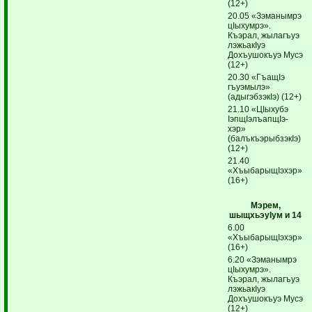
(12+)
20.05 «Зэманымрэ
цIыхумрэ».
Къэрал, жылагъуэ
лэ­жьакIуэ
Дохъушокъуэ Мусэ
(12+)
20.30 «ГъащIэ
гъуэмылэ»
(адыгэб­зэкIэ) (12+)
21.10 «ЦIыхубэ
IэпщIэлъап­щIэ­
хэр»
(балъкъэрыбзэкIэ)
(12+)
21.40
«ХъыбарыщIэхэр»
(16+)
Мэрем,
шыщхьэуIум и 14
6.00
«ХъыбарыщIэхэр»
(16+)
6.20 «Зэманымрэ
цIыхумрэ».
Къэрал, жылагъуэ
лэжьакIуэ
Дохъушокъуэ Мусэ
(12+)