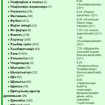
6.00
УнафэщIым и псалъэ
(1)
«ХъыбарыщIэхэр»
УпщIэхэмрэ жэуапхэмрэ
(7)
(16+)
Ухуэныгъэ
(16)
6.15 «ПщIэну
щхьэпэщ» (12+)
Фестиваль
(34)
6.45 «Агънокъуэ
Футбол
(472)
Лашэ» (ады­
ФщIэн папщIэ
(11)
гэбзэкIэ) (12+)
Фэ фщIэрэ
7.25 «Си лъахэ»
(6)
(адыгэбзэкIэ) (12+)
Фэеплъ
(178)
7.40
Хъуэхъу
(165)
«ХъыбарыщIэхэр»
Хъыбар гуапэ
(16+)
(201)
7.55 «ЩIэдзапIэ».
ХъыбарегъащIэ
(62)
Хьэсэней къуажэ
Хэха
(5 824)
(балъкъэрыбзэкIэ)
Хэхыныгъэ
(12+)
(12)
8.25
Чэнджэщхэр
(3)
«Анэдэлъхубзэ».
Шыгъажэ
(20)
Телевикторинэ
Шыхулъагъуэ
(балъкъэрыбзэкIэ)
(12)
(12+)
ЩIэ
(62)
8.55
ЩIэныгъэ
(63)
«Чемпионхэр».
Щапхъэ
КъБР-м
(78)
спортымрэ
Щикъухьащ адыгэр
физкультурэмкIэ
дунеижьым
(26)
щIыхь зиIэ и
лэжьакIуэ
Щэнхабзэ
(160)
ГъуаплъащIэ