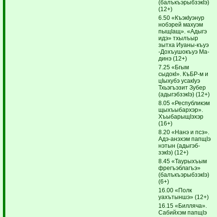
(балъкъэрыбзэкIэ)
(12+)
6.50 «КъэкIуэнур
нобэрей махуэм
пыщIащ». «Адыгэ
идэ» тхылъыр
зытха Иуаны-къуэ
-Дохъушокъуэ Ма­
динэ (12+)
7.25 «Бгым
сыдокI». КъБР-м и
цIыхубэ усакIуэ
Тхьэгъэзит Зубер
(адыгэбзэкIэ) (12+)
8.05 «Республикэм
щыхъыбархэр».
ХъыбарыщIэхэр
(16+)
8.20 «Нанэ и псэ».
Адэ-анэхэм пап­щIэ
нэтын (адыгэб­
зэкIэ) (12+)
8.45 «Таурыхъым
фрегъэблагъэ»
(балъкъэрыбзэкIэ)
(6+)
16.00 «Полк
уахътыншэ» (12+)
16.15 «Билляча».
Сабийхэм папщIэ