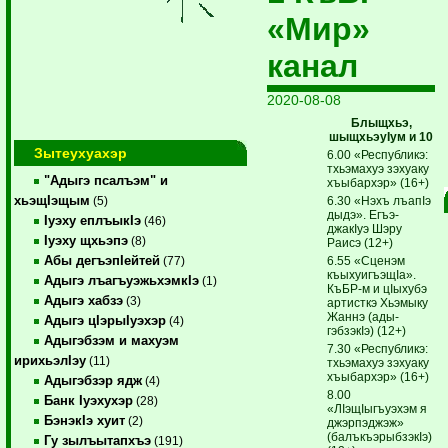
«Мир»
канал
2020-08-08
Блыщхьэ,
шыщхьэуIум и 10
Зытеухуахэр
6.00 «Республикэ:
тхьэмахуэ зэ­хуаку
"Адыгэ псалъэм" и
хъыбархэр» (16+)
хьэщIэщым
6.30 «Нэхъ лъапIэ
(5)
дыдэ». Егъэ­
Iуэху еплъыкIэ
(46)
джакIуэ Шэру
Iуэху щхьэпэ
(8)
Раисэ (12+)
Абы дегъэпIейтей
6.55 «Сценэм
(77)
къыхуигъэщIа».
Адыгэ лъагъуэжьхэмкIэ
(1)
КъБР-м и цIыхубэ
Адыгэ хабзэ
(3)
артисткэ Хьэмыку
Жаннэ (ады­
Адыгэ цIэрыIуэхэр
(4)
гэбзэкIэ) (12+)
Адыгэбзэм и махуэм
7.30 «Республикэ:
ирихьэлIэу
(11)
тхьэмахуэ зэ­хуаку
хъыбархэр» (16+)
Адыгэбзэр ядж
(4)
8.00
Банк Iуэхухэр
(28)
«ЛIэщIыгъуэхэм я
БэнэкIэ хуит
(2)
джэрпэ­джэж»
(балъкъэрыбзэкIэ)
Гу зылъытапхъэ
(191)