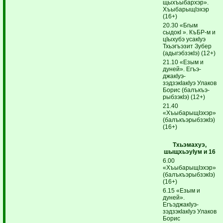
щыхъыбархэр».
ХъыбарыщIэхэр
(16+)
20.30 «Бгым
сыдокI ». КъБР-м и
цIыхубэ усакIуэ
Тхьэгъэзит Зубер
(адыгэбзэкIэ) (12+)
21.10 «Езым и
дуней». Егъэ­
джакIуэ-
зэдзэкIакIуэ Улаков
Борис (балъкъ­э­
рыб­зэкIэ) (12+)
21.40
«ХъыбарыщIэхэр»
(балъкъэрыбзэкIэ)
(16+)
Тхьэмахуэ,
шыщхьэуIум и 16
6.00
«ХъыбарыщIэхэр»
(балъ­къэ­рыбзэкIэ)
(16+)
6.15 «Езым и
дуней».
ЕгъэджакIуэ-
зэдзэкIакIуэ Улаков
Борис