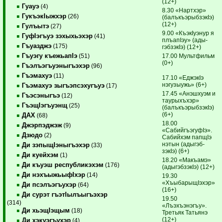
(12+)
Гуауэ
(4)
8.30 «Нартхэр»
ГукъэкIыжхэр
(26)
(балъкъэрыбзэкIэ)
(12+)
Гулъытэ
(27)
9.00 «КъэкIуэнур я
ГуфIэгъуэ зэхыхьэхэр
(41)
плъапIэу» (ады­
Гъуазджэ
(175)
гэбзэкIэ) (12+)
Гъуэгу къежьапIэ
17.00 Мультфильм
(51)
(0+)
Гъэлъэгъуэныгъэхэр
(96)
Гъэмахуэ
(11)
17.10 «ЕджэкIэ
нэгузыужь» (6+)
Гъэмахуэ зыгъэпсэхугъуэ
(17)
17.45 «Анэшхуэм и
Гъэсэныгъэ
(12)
таурыхъхэр»
ГъэщIэгъуэнщ
(25)
(балъкъэрыбзэкIэ)
(6+)
ДАХ
(68)
18.00
Джэрпэджэж
(9)
«СабийгъэгуфIэ».
Дзюдо
(2)
Сабийхэм папщIэ
нэтын (адыгэб­
Ди зэпыщIэныгъэхэр
(33)
зэкIэ) (6+)
Ди куейхэм
(1)
18.20 «Макъамэ»
Ди къуэш республикэхэм
(176)
(адыгэбзэкIэ) (12+)
Ди нэхъыжьыфIхэр
(14)
19.30
«ХъыбарыщIэхэр»
Ди псэлъэгъухэр
(64)
(16+)
Ди сурэт гъэтIылъыгъэхэр
19.50
(314)
«Лъэхъэнэгъу».
Ди хьэщIэщым
(18)
Третьяк Татьянэ
(12+)
Ди хэкуэгъухэр
(4)