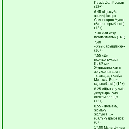
ГъукIэ Дол Руслан
(12+)
6.45 «ЦIыхубэ
зэчиифIэхэр».
Салпагаров Муссэ
(балъкъэ­рыбзэкIэ)
(12+)
7.30 «Зи чэзу
псалъэмакъ» (16+)
7.40
«ХъыбарыщIэхэр»
(16+)
7.55 «Ди
псэлъэгъухэр».
КъБР-м и
Журналистхэм я
зэгухьэныгъэм и
тхьэмадэ, тхакIуэ
Мэзыхьэ Борис
(адыгэб­зэкIэ) (12+)
8.25 «Щытхъу зиIэ
дохутыр». Адэ-
анэхэм папщIэ
(12+)
8.55 «Жомакъ,
жомакъ
жолунга…»
(балъкъэрыбзэкIэ)
(6+)
17.00 Мультфильм