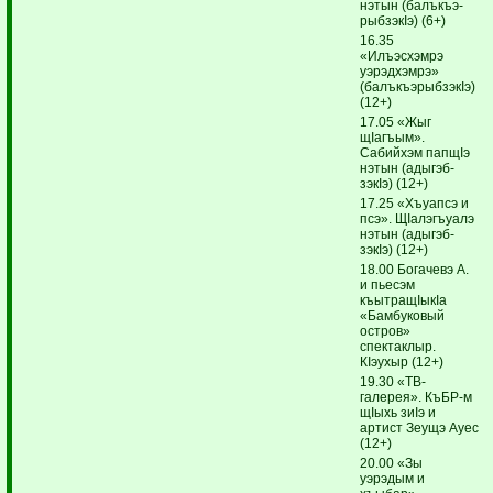
нэтын (балъкъэ­
рыб­зэкIэ) (6+)
16.35
«Илъэсхэмрэ
уэрэдхэмрэ»
(балъкъэрыбзэкIэ)
(12+)
17.05 «Жыг
щIагъым».
Сабийхэм папщIэ
нэтын (адыгэб­
зэкIэ) (12+)
17.25 «Хъуапсэ и
псэ». ЩIа­лэгъуалэ
нэтын (ады­гэб­
зэкIэ) (12+)
18.00 Богачевэ А.
и пьесэм
къытращIыкIа
«Бамбуковый
остров»
спектаклыр.
КIэухыр (12+)
19.30 «ТВ-
галерея». КъБР-м
щIыхь зиIэ и
артист Зеущэ Ауес
(12+)
20.00 «Зы
уэрэдым и