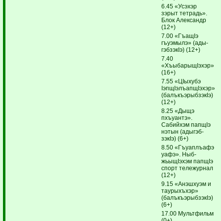
6.45 «Усэхэр
зэрыт тетрадь».
Блок Александр
(12+)
7.00 «ГъащIэ
гъуэмылэ» (ады­
гэбзэкIэ) (12+)
7.40
«ХъыбарыщIэхэр»
(16+)
7.55 «ЦIыхубэ
IэпщIэлъапщIэхэр»
(балъкъэрыбзэкIэ)
(12+)
8.25 «Дыщэ
пхъуантэ».
Сабийхэм папщIэ
нэтын (адыгэб­
зэкIэ) (6+)
8.50 «Гъуаплъафэ
уафэ». Ныб­
жьыщIэхэм папщIэ
спорт тележурнал
(12+)
9.15 «Анэшхуэм и
таурыхъхэр»
(балъкъэрыбзэкIэ)
(6+)
17.00 Мультфильм
(0+)