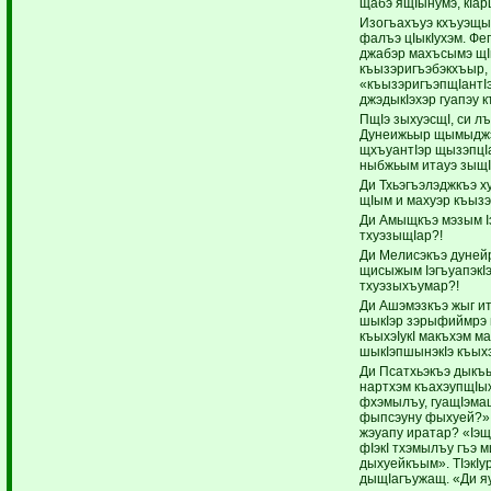
щабэ ящIынумэ, кIар
Изогъахъуэ кхъуэщы
фалъэ цIыкIухэм. Ф
джабэр махъсымэ щI
къызэригъэбэкхъыр,
«къызэригъэпщIантIэ
джэдыкIэхэр гуапэу к
ПщIэ зыхуэсщI, си лъ
Дунеижьыр щымыджэ
щхъуантIэр щызэпцI
ныбжьым итауэ зыщI
Ди Тхьэгъэлэджкъэ х
щIым и махуэр къызэ
Ди Амыщкъэ мэзым Iэ
тхуэзыщIар?!
Ди Мелисэкъэ дуней
щисыжым IэгъуапэкIэ
тхуэзыхъумар?!
Ди Ашэмэзкъэ жыг и
шыкIэр зэрыфиймрэ 
къыхэIукI макъхэм м
шыкIэпшынэкIэ къых
Ди Псатхьэкъэ дыкъ
нартхэм къахэупщIы
фхэмылъу, гуащIэмащ
фыпсэуну фыхуей?»,
жэуапу иратар? «Iэщ
фIэкI тхэмылъу гъэ м
дыхуейкъым». ТIэкIу
дыщIагъужащ. «Ди яу