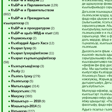
КъБР-м и махуэм
игъэкъэбылащ. ФщIэ
(1)
ди адэшхуэхэр фом
КъБР-м и Парламентым
(129)
къыпыфыкIыурэ зэр
КъБР-м и Правительствэм
Догъэзэж псынащхьэ
(602)
лъэпкъэхэм хуэдэу, 
КъБР-м и Президентым
фадэ ефа цIыхум и 
(зыIыгъыкIэм, псэлъэк
къыхуатххэр
(3)
зэрызихъуэжым. Абы
КъБР-м и прокуратурэм
(2)
къыгурыIуащ зыхъуэ
лъэныкъуэкIи е и лъэ
КъБР-м щыIэ МВД-м къет
(18)
зэрыхъунур. Мис а ф
Къуажэхьхэр
(2)
дэлъ мардэр, фIыр е
Къэбэрдей Адыгэ Хасэ
гъунапкъэр, къилъы
(12)
лъэпкъым.
Къэрал Iуэху
(9)
Дыхэплъэнти фIым.
Къэрал IуэхущIапIэхэм
(11)
къыхокI» жызыIа ад
Къэрал къулыкъущIапIэхэр
зэрыгурыхьымрэ абы
къызэрыритымрэ пас
(58)
«фефэм фи фэр дахэ
КъэхъукъащIэхэр
(3)
абы. Мы щытыкIэр с
ЛъэIу
(1)
къиIуэтэфа Къэбэрде
Агънокъуэ Лашэ: «Фа
Лъэпкъ Iуэху
(279)
нэжэгужэщ, Жэрым д
Лъэпкъхэр
(5)
дытырегъакIуэ, Дегъ
Малъхъэдис
дегъэгубзыгъэ».
(314)
Мыпхуэдэ ефэкIэр, щ
Махуэгъэпс
(78)
къилъытэрт лъэпкъым
Махуэку
(360)
уефэнымрэ екIуу цI
Мэшыкъуэ — 2010
ябжу щIыщытар: «П
(9)
фахэтыфу, фадэ ефэ
Мэшыкъуэ-2014
(5)
Адыгэ псалъэ гъэп
Нэтынхэр
(227)