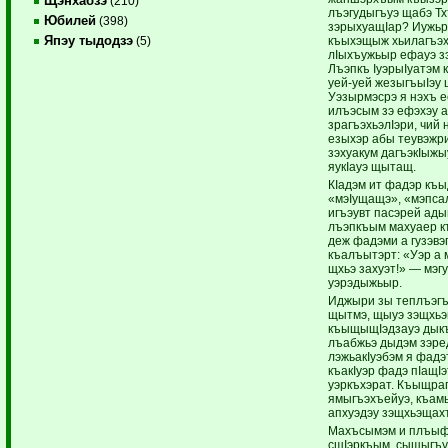
Щэнхабзэ
(210)
лъэгудыгъуэ щабэ Т
Юбилей
(398)
зэрыхуащIар? Иужь
Япэу тыдодзэ
къыхэщыж хьилагъ
(5)
лIыхъужьыр ефауэ з
Лъэпкъ IуэрыIуатэм
уей-уей жезыгъыIэу
Уэзырмэсрэ я нэхъ 
илъэсым зэ ефэхэу а
зрагъэхьэлIэри, чий
езыхэр абы теувэжри
зэхуакум дагъэкIыжы
яукIауэ щытащ.
КIадэм ит фадэр къы
«мэIущащэ», «мэпсал
игъэувт пасэрей ады
лъэпкъым махуаер 
деж фадэми а гузэвэ
къалъытэрт: «Уэр а 
щхьэ захуэт!» — мэгу
уэрэдыжьыр.
Иджыри зы теплъэгъ
щытмэ, щыуэ зэщхьэ
къыщыщIэдзауэ дыкъ
лъабжьэ дыдэм зэре
лэжьакIуэбэм я фадэ
къакIуэр фадэ пIащI
уэркъхэрат. Къыщра
ямыгъэхъейуэ, къам
апхуэдэу зэщхьэщахт
Махъсымэм и плъыфэ
сщIэркъым, сыщыгъу