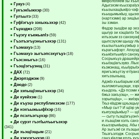
мифологием зы хъыб
Гуауэ
(4)
Адыгэхэм къызэраIуэ
къызыхащIыкIрэ чэф
ГукъэкIыжхэр
(30)
къыщымыкIыу, щызем
Гулъытэ
(33)
(нартхэми) ар зищI
ГуфIэгъуэ зэхыхьэхэр
зы зэман.
(42)
Фадэр зыщIри ар зе
Гъуазджэ
(208)
щыгур зи хэщIапIэ Т
Гъуэгу къежьапIэ
(59)
илъэсым зэ санэхуа
Гъэлъэгъуэныгъэхэр
щыпсэухэм щыщу лIы
(131)
къызылъыкъуэкIыр з
Гъэмахуэ
(13)
кърагъафэрт. Апхуэд
Гъэмахуэ зыгъэпсэхугъуэ
(18)
къыкIэлъыкIуэ санэх
Сосрыкъуэ драшейри
Гъэсэныгъэ
(16)
къыIэщIагъэувэ. ЛIы
ГъэщIэгъуэнщ
(31)
къэжэнащ, къыIурыIэ
яригъэкъутэу етIуан
ДАХ
(72)
хигъэзыхьащ.
Джэрпэджэж
(9)
АдэкIэ хъыбарым хэ
Дзюдо
(2)
хьэлэмэтыщэщи, зэ
къыдохь. «Дэ псоми
Ди зэпыщIэныгъэхэр
(34)
бжьэ закъуэщ», — жи
Ди куейхэм
(1)
зэрыпщIщ», — жиIэри
Ди къуэш республикэхэм
Тхьэ кIадэм щхьэщыу
(177)
«Мыр сыт? И щIэр у
Ди нэхъыжьыфIхэр
(16)
къигуэщIыкIыу? — щ
Ди псэлъэгъухэр
(86)
— сыту гъэщIэгъуэн
и лъащIэм хэлъ сан
Ди сурэт гъэтIылъыгъэхэр
къызэрыкIырщ. Абы 
(341)
Ар зыгъэкI си лъэщ
Ди хьэщIэщым
(21)
Тхьэгъэлэдж. Сосры
Ди хэкуэгъухэр
санэ кIадэм еплъ хуэ
(4)