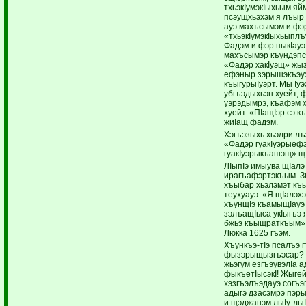
тхьэкIумэкIыхьым яй
псэущхьэхэм я лъыр
ауэ махъсымэм и фэ
«тхьэкIумэкIыхьыпл
Фадэм и фэр пыкIауэ
махъсымэр къундэпс
«Фадэр хакIуэщ» жы
ефэныр зэрышэкъэу
къыгурыIуэрт. Мы Iуэ
убгъэдыхьэн хуейт,
уэрэдымрэ, къафэм
хуейт. «ПIащIэр сэ 
жиIащ фадэм.
Хэгъэзыхь хьэлри л
«Фадэр гуакIуэрыеф
гуакIуэрыкъашэщ» щ
ЛIыпIэ имыува щIалэ
ирагъафэртэкъым. З
хъыбар хьэлэмэт к
теухуауэ. «Я щIалэх
хъунщIэ къамыщIауэ 
зэлъащIыса укIыгъэ
бжьэ къыщраткъым»
Люкка 1625 гъэм.
Хъункъэ-тIэ псалъэ 
фызэрыщызгъэсар? 
жьэгум езгъэувэлIа ад
фыкъетIысэкI! Жыге
хэзгъэлъэдауэ согъэ
адыгэ дзасэмрэ пэры
и щэджанэм лыIу-лыIу