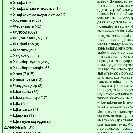
жиIэри Джылахъстэн
Унафэ
(13)
Лашын нартхэм щаху
УнафэщIым и псалъэ
(1)
едзыгъуэр: «Сызыху
нывжесIэнкъэ… ЛIым 
УпщIэхэмрэ жэуапхэмрэ
(7)
хэмылъым…». Аргуэ
Ухуэныгъэ
(17)
дежкIэ зыдгъэзэнщи:
Фестиваль
псынщIэу вгъэщIей, 
(41)
къигъэщIейм фызэф
Футбол
(602)
«Фадэм текIуа щыIэ
ФщIэн папщIэ
(11)
лъэпкъым фадэр къы
Фэ фщIэрэ
кIэлъыплъыурэ мых
(8)
зэрызыщидзеин хуе
Фэеплъ
(237)
зыбжанэкIэ игъэпса
Хъуэхъу
(206)
дыгъужьым езэуэну к
нэужь, зи адэшхуэр 
Хъыбар гуапэ
(239)
«Ныкъуэделэр ефэмэ
ХъыбарегъащIэ
(65)
Мы щхьэусыгъуэхэра
зызыгъэхьэзыр хъыд
Хэха
(7 015)
щIалэм фадэ Iухуауэ
Хэхыныгъэ
(13)
чэнджэщ щIраттэр. 
Чэнджэщхэр
цIыхум и фэрыщIагъ
(3)
япэрауэ, етIуанэрауэ
Шыгъажэ
(25)
игу илъми «къыдрех
Шыхулъагъуэ
(12)
тежыпIэжыхьын зы п
«Нэм щIэлъыр Iугъуэ
ЩIэ
(75)
илъыр фадэм къреху
ЩIэныгъэ
(74)
Ижь-ижьыж лъандэрэ 
Щапхъэ
(99)
зыпэмылъэщыну лIых
къалъыхъуэрэ хъуагъ
Щикъухьащ адыгэр
щытащ адыгэхэр. ФI
дунеижьым
(34)
лъэгуажьэ мыпсыхьу
жаншэрхъым къызэр