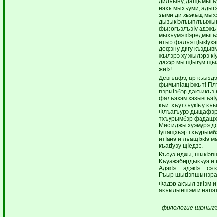
дилъыну, дащымыгъу
нэхъ мыхъуми, адыг
зыми ди хьэкъщ мыхэ
дызыкIэлъыплъыжыну
фызогъэлъэIу адэжь
мыхъумэ кIэредмыгъ
итыр фалъэ цIыкIухэ
дефэну дигу къэдывм
жылэрэ ху жылэрэ к
дахэр мы щIыгум щыз
жиIэ!
Девгъафэ, ар къыздэ
фымыпIащIэжыт! Пл
пэрыIэбэр дакъикъэ 
фалъэхэм хэзывгъэI
къитхъутхъукIыу къ
Флъагъурэ дыщафэр
тхъурымбэр фадащх
Мис иджы хуэмурэ до
Iупащхьэр тхъурымб
итIанэ и лъащIэкIэ 
къакIуэу щIедзэ.
Къеуэ иджы, шыкIэп
Къуажэбердыкъуэ и 
АдэкIэ… адэкIэ… сэ
Гъыр шыкIэпшынэра 
Фадэр акъыл зиIэм и
акъылыншэм и напэ
филологие щIэныгъ