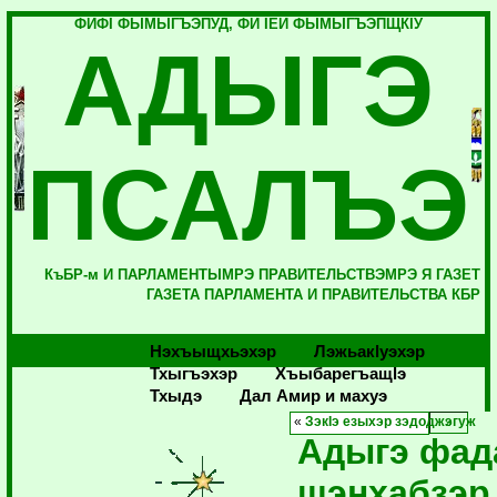
ФИФI ФЫМЫГЪЭПУД, ФИ IЕЙ ФЫМЫГЪЭПЩКIУ
АДЫГЭ
ПСАЛЪЭ
КъБР-м И ПАРЛАМЕНТЫМРЭ ПРАВИТЕЛЬСТВЭМРЭ Я ГАЗЕТ
ГАЗЕТА ПАРЛАМЕНТА И ПРАВИТЕЛЬСТВА КБР
Нэхъыщхьэхэр
Лэжьакlуэхэр
Тхыгъэхэр
Хъыбарегъащlэ
Тхыдэ
Дал Амир и махуэ
«
ЗэкIэ езыхэр зэдоджэгуж
Адыгэ фа
щэнхабзэр