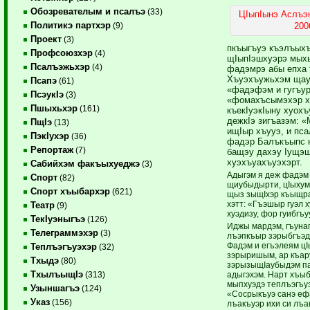
Обозревателым и псалъэ
(33)
ЦIыпIынэ Аслъэн
Политикэ партхэр
200
(9)
Проект
(3)
пкъыгъуэ къэлъых
Профсоюзхэр
(4)
щIыпIэшхуэрэ мых
Псалъэжьхэр
(4)
фадэмрэ абы епха 
Хъуэхъужьхэм щау
Псапэ
(61)
«фадэфэм и гугъур
ПсэукIэ
(3)
«фомахъсымэхэр х
Пшыхьхэр
(161)
къекIуэкIыну хуох
дежкIэ зигъазэм: 
ПщIэ
(13)
ищIыр хъууэ, и пс
ПэкIухэр
(36)
фадэр Балъкъыпс 
Репортаж
(7)
бащэу дахэу Iущэ
хуэхъуахъуэхэрт.
Сабийхэм факъыхуеджэ
(3)
Адыгэм я деж фадэм
Спорт
(82)
щиубыдырти, цIыхум 
Спорт хъыбархэр
(621)
щыз зыщIхэр къыщра
хэтт: «Гъэшыр гуэл 
Театр
(9)
хуэдизу, фор гуибгъу
ТекIуэныгъэ
(126)
Иджы мардэм, гъуна
Телеграммэхэр
(3)
лъэпкъыр зэрыбгъэд
Фадэм и егъэлеям цI
Теплъэгъуэхэр
(32)
зэрыришым, ар къар
Тхыдэ
(80)
зэрызыщIаубыдэм па
ТхылъыщIэ
адыгэхэм. Нарт хъы
(313)
мыпхуэдэ теплъэгъу
Узыншагъэ
(124)
«Сосрыкъуэ санэ еф
Указ
(156)
лъакъуэр ихи си лъа