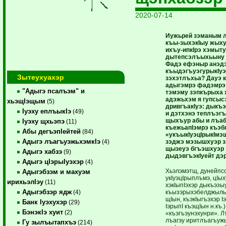
2020-07-14
Иужьрей зэманым 
къы-зыхэкIыу жыху
ихъу-ипкIрэ хэмыту
дытепсэлъыхьыну 
Фадэ ефэныр анэд
къыдэгъуэгурыкIуэ
Зытеухуахэр
зэхэтлъхьа? Дауэ к
адыгэмрэ фадэмрэ?
"Адыгэ псалъэм" и
тэмэму зэпкърыха 
адэжьхэм я гупсыс
хьэщIэщым
(5)
дривгъакIуэ: дыкъ
Iуэху еплъыкIэ
(49)
и дэтхэнэ теплъэгъ
щыхъур абы и лъа
Iуэху щхьэпэ
(11)
къежьапIэмрэ къэ
Абы дегъэпIейтей
(84)
«укъыкIуэцIрыкIмэщ
Адыгэ лъагъуэжьхэмкIэ
зэджэ мэзышхуэр 
(4)
щызеуэ бгъэшхуэр
Адыгэ хабзэ
(9)
дыдэвгъэкIуейт дэ
Адыгэ цIэрыIуэхэр
(4)
Хьэлэмэтщ, дунейпс
Адыгэбзэм и махуэм
укIуэцIрыплъмэ, цIых
ирихьэлIэу
(11)
хэкIыпIэхэр дыкъэз
Адыгэбзэр ядж
къызэрыхэбелджылык
(4)
щIын, къэкIыгъэхэр I
Банк Iуэхухэр
(29)
IэрыпI къэщIын н.к
БэнэкIэ хуит
(2)
«къэгъэунэхунри». 
лъагэу иритлъагъуж
Гу зылъытапхъэ
(214)