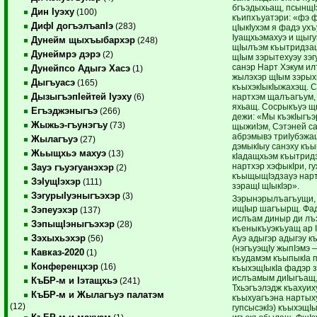
бгъэдыхьащ, псынщIэ
Дин Iуэху
(100)
къипхъуатэри: «фэ 
ДифI догъэлъапIэ
(283)
цIыкIухэм я фадэ ухъ
Iуащхьэмахуэ и щыг
Дунейм щыхъыбархэр
(248)
щIылъэм къытридзащ.
Дунеймрэ дэрэ
(2)
щIым зэрытехуэу зэг
санэр Нарт Хэкум и
Дунейпсо Адыгэ Хасэ
(1)
жылэхэр щIым зэрых
Дыгъуасэ
(165)
къыхэкIыкIыжахэщ. С
ДызыгъэпIейтей Iуэху
нартхэм щалъагъум,
(6)
яхьащ. Сосрыкъуэ щ
Егъэджэныгъэ
(266)
дежи: «Мы къэкIыгъэ
Жыжьэ-гъунэгъу
(73)
щыжиIэм, Сэтэней са
абрэмывэ триIубэжа
Жылагъуэ
(27)
дэмыкIыу санэху къ
Жьыщхьэ махуэ
(13)
кIадащхьэм къытридз
нартхэр хэфыкIри, г
Зауэ гъуэгуанэхэр
(2)
къыщыщIэдзауэ нарт
ЗэIущIэхэр
(111)
зэращI щIыкIэр».
ЗэгурыIуэныгъэхэр
(3)
Зэрынэрылъагъущи, 
ищIыр шагъырщ. Фад
Зэпеуэхэр
(137)
ислъам диныр ди лъэ
ЗэпыщIэныгъэхэр
(28)
къеныкъуэкъуащ ар 
Зэхыхьэхэр
Ауэ адыгэр адыгэу 
(56)
(нэгъуэщIу жыпIэмэ 
Кавказ-2020
(1)
къудамэм къыпыкIа
Конференцхэр
(16)
къыхэщIыкIа фадэр 
ислъамым диIыгъащ
КъБР-м и Iэтащхьэ
(241)
Тхьэгъэлэдж къахуи
КъБР-м и Жылагъуэ палатэм
къыхуагъэна нартых
(12)
гупсысэкIэ) къыхэщI