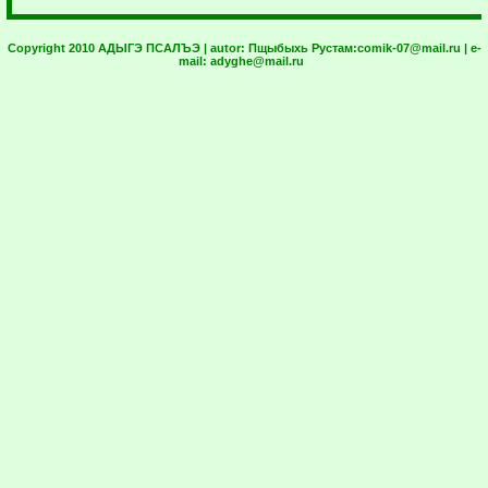
Copyright 2010 АДЫГЭ ПСАЛЪЭ | autor:
Пщыбыхь Рустам:
comik-07@mail.ru
| e-
mail:
adyghe@mail.ru