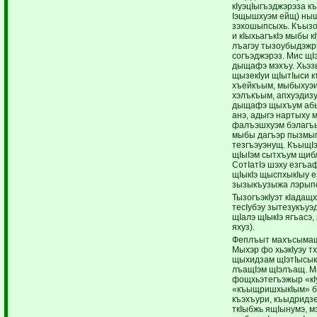
кIуэцIыгъэджэрэза к
Iэщышхуэм ейщ) ны
зэхошыпсыхь. Къызо
и кIыхьагъкIэ мыбы 
лъагэу тызоубыдэжр
согъэджэрэз. Мис щ
дыщафэ мэхъу. Хьэз
щызекIуи щIытIыси 
хъейкъым, мыбыхуэ
хэлъкъым, апхуэдиз
дыщафэ щыхъум абы 
анэ, адыгэ нартыху
фалъэшхуэм бэлагъы
мыбы дагъэр пызмыг
тезгъэуэнущ. КъыщI
щIыIэм сытхъум щиб
СотIатIэ шэху езгъ
щIыкIэ щыспхыкIыу 
зызыкъузыжа лэрып
ТызогъэкIуэт кIадащх
тесIубэу зытезукъу
щIалэ щIыкIэ ягъасэ,
яхуз).
Феплъыт махъсымащ
Мыхэр фо хьэкIуэу тх
щыхидзам щIэтIысык
лъащIэм щIэлъащ. 
фощхьэтегъэжыр «кI
«къыщришхыкIым» б
къэхъури, къыдридз
ткIыбжь ящIынумэ, м