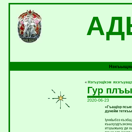
АД
Нэхъыщхь
«
НэгъуэщIхэм яхэгъуащ
Гур плъы
2020-06-23
«ГъащIэр псые
дунейм тетк
IункIыбзэ къэб
къыхуэдгъэнэнщ 
итшыжыну ди хь