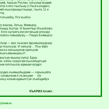
шиф, Ацкъан Руслан, нэгъуэщI куэдми
ётр и япэ тхылъыр («Тхьэгъэлэдж»)
Iэ къызэрыщытхьащи, тхылъ 11 и
этщ.
къэIуэтэгъуейщ. Псэ къабзэ
ыху еншэщ. Зэгъщ. Мамырщ.
эпэщщ Хьэтур. И бынитIыр (Къазбэчрэ
 Хэти зытригъэгусэнтэкъым апхуэдэ
щэнхабзэ лэжьакIуэщ — ПащIэ Бэчмырзэ
. Ахэр — мэз лъахэрэ бдзэжьеящэрэщ!
щэ псыхъуэр. И закъуэу… Псы Iуфэ
бжыгъэ нагъыщэхэр щихъуэж
ъагъэкIыжыркъэ?..
рыгъур жьыхуу еупцI. Бдзы
ри, нэпкъ гуэщэтам къыхэбыргъукI
ым хэплъызэу иджыри куэдрэ
апхуэдиз къимыубыдами — зэрыхьэблэ
р уэсмычхэм я лъэкъуам- пIэ
пыкъу нэзым иджыпстуи лъабэдийуэ
КЪАРМЭ Iэсият.
@mail.ru