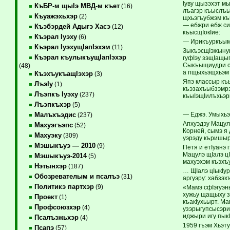
Iуву щызэхэт м
КъБР-м щыIэ МВД-м къет
(16)
лъагэр къыслъым
Къуажэхьхэр
(2)
щхьэгъубжэм къ
— ебжри ебж си
Къэбэрдей Адыгэ Хасэ
(12)
къысщIокIие:
Къэрал Iуэху
(6)
— Ирикъуркъым!
Къэрал IуэхущIапIэхэм
(11)
ЗыкъэсщIэжынуи
Къэрал къулыкъущIапIэхэр
гуфIэу зэщIащы
Сыкъыщиудри сыг
(48)
а пщыхьэщхьэм
КъэхъукъащIэхэр
(3)
Япэ классыр къ
ЛъэIу
(1)
къэзахъыбзэмрэ
Лъэпкъ Iуэху
(237)
къыIэщIилъхьэр
Лъэпкъхэр
(5)
— Еджэ. Умыхьэ
Малъхъэдис
(237)
Апхуэдэу Мацул
Махуэгъэпс
(52)
Корней, сымэ я 
Махуэку
(309)
уэрэду къришыр
Мэшыкъуэ — 2010
(9)
Петя и етIуанэ 
Мацулэ щIалэ ц
Мэшыкъуэ-2014
(5)
махуэхэм къэхъ
Нэтынхэр
(187)
… ЩIалэ цIыкIу
Обозревателым и псалъэ
(31)
аргуэру: хабзэх
Политикэ партхэр
(9)
«Мамэ сфIэгуэны
хужьу щащыху з
Проект
(1)
къакIухьырт. М
Профсоюзхэр
(4)
узэрыгупсысэри
иджыри игу пык
Псалъэжьхэр
(4)
1959 гъэм Хьэту
Псапэ
(57)