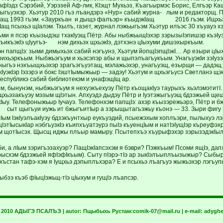
афIэдз Сэрэбий, Уэрэзей Аф-лик, КIэщт Мухьэз, Къагъырмэс Борис, Елгъэр Ка
Iыгъуэхэр. Хьэтур 2010 гъэ лъандэрэ «Нур» сабий журна- лым и редакторщ. П
ьащ 1993 гъэм. «Зауркъан и дыщэ фалъэр» къыдэкIащ 2016 гъэм. Ищхьэк
Iащ псыхьэ щIалэм. Тхылъ, газет, журнал лэжьыгъэм Хьэтур илъэс 30 хъуауэ х
ъми я псэр къызыдэш тхакIуэщ Пётр. Абы ныбжьыщIэхэр зэрызыIэпишэр 
къикъэкIэ цIуугъэ- нэм дихьэх щхьэкIэ, дэтхэнэ цIыхуми дишэхыркъым.
Iэн папщIэ: зыми димыхьэх сабий нэгъунэ, Хьэтум йопщIэпщIэкI… Ар езыри цI
рихьэркъым. Ныбжьэгъум и хьэсэпэр абы и щыпэлъагъукъым. УнагъуэкIи зэIуз
ныгъэ нэхъыщхьэхэр зрагъэгъуэтащ, мэлажьэхэр, унагъуэщ, езырщи — дадэщ.
кIуэкIэр Iэзэрэ и бокс IэштIымыжьыр — задэу! Хьэтум и щхьэгъусэ Светланэ 
республикэ сабий библиотекэм и унафэщIщ ар.
м, бынунэм, ныбжьэгъум я нехуэкъехуэу Пётр къощакIуэ таурыхъ хьэлэмэтитI
щхьэзакъуэу мэзым щIэтын. Апхуэдэ дыдэу Пётр и Iуэтэжыгъуэщ бдзэжьей ще
кIыу. Телефоныжьыр Iучауэ. Телефонхэм папщIэ: ахэр къызэрежьэрэ, Пётр и 
ыт щыгъуи иужь ит бжыгъитIыр а зэрыщытагъэжьу къонэ — 33. Зыри фигу к
Iым IэкIуэлъакIуэу бдзэкъунтхыр еукъуэдий, псыежэхым хоплъэри, пылыхуэ лэ
этIысыкIар нэбгъузкIэ къипхъуатэурэ пыIэ къуенцIым и натIэIущIэр къреуфэх
 щотIысэх. Щысщ иджы плъыр мамыру. Псытепхъэ хъурыфэхэр зэрызэдэкIыл
эби, а лIым зэригъэзахуэр? ПащIэкIапсэхэм я бэври? Пэжкъым! Псоми ящIэ, д
рысхэм бдзэжьей яфIэфIкъым). Сыту пIэрэ-тIэ ар зыкIэлъыплъызыжыр? Сыбы
хъстан тафэ-хэм я Iущхьэ дэпыплъхэра? Е и псыхьэ лъагъуэ жыжьэхэр лэгъу
Iыбзэ къэб фIыцIэжьщ-тIэ цIыхум и гущIэ лъапсэр.
t 2010 АДЫГЭ ПСАЛЪЭ | autor:
Пщыбыхь Рустам:
comik-07@mail.ru
| e-mail:
adyghe