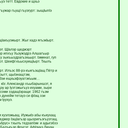
уэ тетт. Евдокие и щхьэ
ужар гъущI гъуэгурт: зыщIыпIэ
Iакъуэжырт. Жыг хадэ ягъэкIырт.
эт. ЩIалэр щеджэрт
тыр ипхъу Хьэужэдрэ Алшагъыр
у зыкъыздрагъэхьырт. Iэминат, гуп
эрт. ШеифI къысхуищIырт. Тхылъ
ырт. Илъэс 88-рэ къигъэщIащ Пётр и
урытт, щыIэнащтэм,
. Зэи ещхьэфэуатэкъым…
кIэ: Александр хъыбарыншэт, я
у ар Iуэтэжыгъуэ ихуами, зыри
Псоми зэдащIэращи: 1962 гъэм
 дунейм тетауэ си фIэщ зэи
 Iуухуэ.
м хуэлэжьащ. ИужькIэ абы къиухащ
енеджер IэщIагъэр щызригъэгъуэтащ.
брус» тхылъ тедзапIэм и адыгэбзэ
Балъкъэр Фоусэт, АфIэунэ Лиуан,