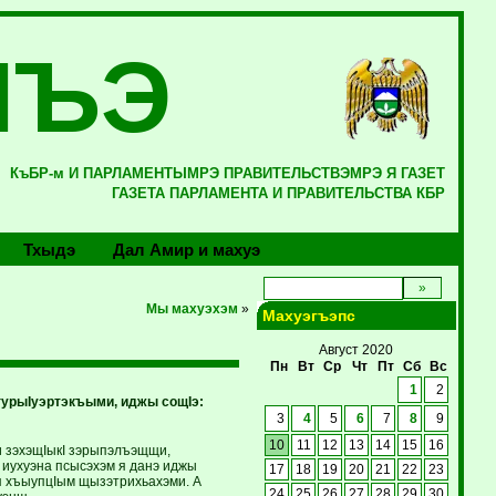
ЛЪЭ
КъБР-м И ПАРЛАМЕНТЫМРЭ ПРАВИТЕЛЬСТВЭМРЭ Я ГАЗЕТ
ГАЗЕТА ПАРЛАМЕНТА И ПРАВИТЕЛЬСТВА КБР
Тхыдэ
Дал Амир и махуэ
Мы махуэхэм
»
Махуэгъэпс
Август 2020
Пн
Вт
Ср
Чт
Пт
Сб
Вс
1
2
гурыIуэртэкъыми, иджы сощIэ:
3
4
5
6
7
8
9
10
11
12
13
14
15
16
 и зэхэщIыкI зэрыпэлъэщщи,
у иухуэна псысэхэм я данэ иджы
17
18
19
20
21
22
23
я хъыупцIым щызэтрихьахэми. А
24
25
26
27
28
29
30