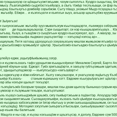
ывэ гуэщышхуэр си щIэщыгъуэжтэкъыми, чэзум сыпоплъэ. Куэдрэ сыщытащ, бл
ысу. ЛъапэпцIийкIэ сыдэпIэстхъейуэрэ, а сIыгъ тIэкIур теслъхьащи, си фэр пы
ыдэщ бзылъхугъэ домбейр зэрыбжэм. Сыту пIащэ, унэжын! Мыдэ псэущхьэ г
 жьгъейр. Ебжри… и къэпхъуати и къипхъи зыуэ, ахъшэр щхьэгъубжэ кууужьы
 ЗыIуегъэх!
 сыхунэсакъым: жьгъейр зууэ мывэлъэгум къытещащэрти, лъеижурэ зэбгрыжы
пэрт ди пщыхьэщхьэшхэр. Сэри сыщыпэрт, си нэр къыщхьэрипхъуауэ… КIэпI
ъащ. Хьэуэ, а гъащIэм сэ сыщIэгъын куэдрэ къысхуихуат, ауэ… А махуэр, зы 
 мамэ хуэзмыхьыфа лыджанэ ущхъуэнтIар — нэгъуэщI нэпсщ ар»…
ыщиухым, Петя хатхащ удзхущхъуэ зэхуахьэсыну кишлак жыжьэхэм ягъакIуэ г
 урысыбзэмрэ хуэжьакIуэт щIалэр. УрысыбзэкIэ езыгъаджэ бзылъхугъэ цIыкIу
и:
улейуэ еджи, ущыгуфIыкIыжынщ зэгур.
э и къуэм къэзахъ тафэ удзщыпэм къыщызэIуихат Михалков Сергей, Барто Аг
дуней кIэухын-шэр. Еджэрт. ГукIэ зригъащIэрти, и закъуэу губгъуэжьым здиты
т, здыщыгъупщэжхэр — къигупсысурэ «хигъэувэрт»!
гъэ еджэгъуэр и кIэм нэблэгъат. Хьэту зэкъуэшхэри, я унагъуэхэр ящIыгъуу Къ
IыкIур Къэзахъ- станым къришыну хэтт. Евдокие къыгурыIуагъэнт щIалэр
уар абы нэхъри щыхьэт техъуэрт.
р гъэпцIагъэкIэ бэзэрым трашри, кишлак пхы-дзам щыпсэу быныншэ гуэрым и
ъумэхэр и лъэужьым техьэри, къагъуэтыжат.
хь хъуауэ сыкъыдэкIыж щхьэкIэ, сигу пыкIыртэкъым а пщIантIэр. Апхуэдэу Iэф
эи сыщыжеятэкъым. СызэщахуэпыкIри, къэзахъ пыIэ цIыкIури къысщхьэрагъэ
амэ ныздиша хабзэхъумэм си Iэпэр иIыгъыу а унэм сыкъыщыщIашыжым, си гъы
 нэгъуэщIщ). Мотоцикл зэгуэтым сыкърагъэтIысхьэри, сыкъыIуашыжат сызэпл
Iыр-къым лIы балигъым.
 Мацулэ и ны-сэр, и къуэш нэхъыщIэм и щхьэгъусэр, я дэлэлу, Евдокие сом 50