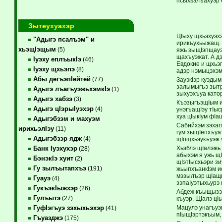
псыхьэлъахуэр 
Зытеухуахэр
ЦIыху щхьэхуэхэ
"Адыгэ псалъэм" и
ирикъухьыжащ. 
хьэщIэщым
(5)
яжь зыщIэпщауэ
щахъуэжат. А д
Iуэху еплъыкIэ
(46)
Евдокие и щхьэ
Iуэху щхьэпэ
(8)
адэр нэмыцэхэм 
Абы дегъэпIейтей
(77)
ЗауэкIэр куэды
залымыгъэ зытр
Адыгэ лъагъуэжьхэмкIэ
(1)
зыхуэхъуа като
Адыгэ хабзэ
(3)
КъэзыгъэщIым и
Адыгэ цIэрыIуэхэр
(4)
унэгъащIэу тIыс
хуа цIыкIум фI
Адыгэбзэм и махуэм
Сабийхэм зэхаг
ирихьэлIэу
(11)
гум зыщIепхъуа
Адыгэбзэр ядж
(4)
щIощхьэукъуэж 
Хьэблэ щIалэжь 
Банк Iуэхухэр
(28)
абыхэм я ужь щ
БэнэкIэ хуит
(2)
щIэтIысхьэри з
Гу зылъытапхъэ
(191)
жьыпхъанкIэм и
мэзылъэр щIащык
Гуауэ
(4)
зэпаIуэтыхьурэ
ГукъэкIыжхэр
(26)
Абдеж къыщызэIу
Гулъытэ
(27)
къуэр. ЩIалэ ц
Мацулэ унагъуэ
ГуфIэгъуэ зэхыхьэхэр
(41)
пIыщIэртэкъым,
Гъуазджэ
(175)