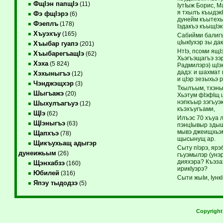
ФщIэн папщIэ
(11)
IутIыж Борис, М
я тхылъ къыдэк
Фэ фщIэрэ
(6)
дунейм къытех
Фэеплъ
(178)
Iэдакъэ къыщIэк
Хъуэхъу
(165)
Сабийми балиг
цIыкIухэр зы да
Хъыбар гуапэ
(201)
НтIэ, псоми ящ
ХъыбарегъащIэ
(62)
Хьэгъэщагъэ зэ
Хэха
(5 824)
Радмилэрэ) щIэ
дадэ: и шахмат 
Хэхыныгъэ
(12)
и цIэр зезыхьэ 
Чэнджэщхэр
(3)
Тхылъым, тхэны
Шыгъажэ
(20)
Хьэтум фIэфIщ 
нэпкъыр зэгъуэ
Шыхулъагъуэ
(12)
къэхъугъами, с
ЩIэ
(62)
Илъэс 70 хъуа л
ЩIэныгъэ
(63)
пэнцIывыр здыщI
мывэ джеищхьэм
Щапхъэ
(78)
щысынущ ар.
Щикъухьащ адыгэр
Сыту пIэрэ, яр
дунеижьым
(26)
гъуэмылэр (унэ
дияхэра? Къэза
Щэнхабзэ
(160)
ирикIуэрэ?
Юбилей
(316)
Сыти жыIи, Iунк
Япэу тыдодзэ
(5)
Copyrigh