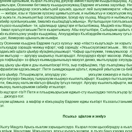
дунейм щехыжым, къэрал лъэхъуэщ дэгухэр амнистэшхуэм къыдызэщыуащ. Х
ужьгъэри, Осинники бетэмалу къыщыунэхужащ Евдокие игъеижа зауэлIыр. Ни
ъыщIыщыщIидзар зэхэгъэкIыгъуей щхьэкIэ, щыхьэт лей зыхуэмеижрати: «Фызы
 жиIэри, езы и тIуанэм хуэзэну щимыгъуэтым, и ныбжьэгъу-и хэкуэгъухэм ях
хьэкъти, лъэныкъуитIыр зэпэщIэувэри, Iуэхур куу хъуащ. Мацулэ и ныбжьэгъу
абийр хуэпIынукъыми, IэмалкIэ къыIэщIэдгъэкIынщ». ЯутIыпщыхуи пэплъакъым
ъуазэ къыщIэкIын- ти, щIалищыр здищтэри етIысылIэжащ. МыдэкIэ езы Мацу
ы Iэмал хуагъуэтакъым Петя къаритыжыну. Абы ехутылIэри, Сыбырым щаIыгъ 
Iэ къэIэпхъуэну унафэ къыдэкIащ. АпхуэдэкIэрэ Къэбэрдейм къихьэжыну гугъ
ъуат, Кемеровэ щIыналъэм къикIри.
у Осинники къыдэна Евдокие гъусэ хуэхъу- жар «пIастэ къаугъэщI» зи нэрыг
ылъхуадэр зэращIа чеижьу ефэрт; чэф зэрищIу: «Укъысхуэпэжатэкъым… Мо п
эдакъэкIэ щIалэ цIыкIур кIуэцIикъухьыжырт. Чэфыр щытеужми, темыужыххэр лI
 зи мыгъуар — аргуэру шырыкъу лъапэрыдзт. Апхуэдэурэ кIуэрт мазэхэр. ИкIыр
хуа пэфIыцIэр» зэ фIыуэ къимыудыныхьауэ махуэл дихмэ, мылъхуадэр зэгуэуд
 цIыху цIы-кIум и дзы къихыпIэхэр! НтIэ, зыр пэфIыцIэмэ, тIур лъапцIэжьу б
эфракIэпэм едзэкъэжырт: Петя сымаджэщым щIэлът, иужьрей укIыгъуэм са-бий
алэ цIыкIур. Плъыржьэрти, апхуэдэу уэс- укхъуэм хэжаеурэ и пыIэ ш
гуэ-Iэгуэурэ бжьэхуц тыкушхуэм къыркуэ къыпилъэфырт. Къыркуэ пытхъахуэм е
ти, бжьэхуц налъэм кIагъуэ фIыцIэу Iугъуэ пихурт. Аргуэру къыпилъэфырти, ма
жьэхуц лыкхъурымэм сабийр итхьэлэрт.
э ищтэрэт-тIэ?! Петя и плъыржьэрысым иджып-сту къыхэуджэ теплъэгъуэр Iуэ
 джэгурэ пэт.
хуэм щIэмына а мафIэр и кIэкъуащIэу Евдокие иджы къеIэрт КъэзахъcтанымкIэ.
эт.
Псыхьэ щIалэм
и зекIуэ
 Хьэту Мацулэ Арысь къалэм зэрыщыпсэурэ. Къэрал псом щызэбградзу а къа
э япIыж. Мацулэми Мэкъуауэхэ япхъу кърагъэшэжри, я лъэгу банэ хэхужа хуэд