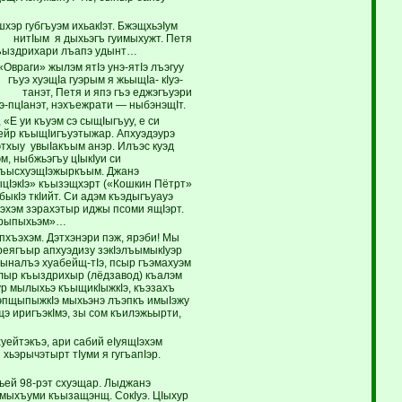
хэр губгъуэм ихьакIэт. БжэщхьэIум
а- нитIым я дыхьэгъ гуимыхужт. Петя
 къыздрихари лъапэ удынт…
«Овраги» жылэм ятIэ унэ-ятIэ лъэгуу
гъуэ хуэщIа гуэрым я жьыщIа- кIуэ-
 танэт, Петя и япэ гъэ еджэгъуэри
Iэ-пцIанэт, нэхъежрати — ныбэнэщIт.
Е уи къуэм сэ сыщIыгъуу, е си
зейр къыщIигъуэтыжар. Апхуэдэурэ
этхыу увыIакъым анэр. Илъэс куэд
, ныбжьэгъу цIыкIуи си
 къысхуэщIэжыркъым. Джанэ
цIэкIэ» къызэщхэрт («Кошкин Пётрт»
быкIэ ткIийт. Си адэм къэдыгъуауэ
эхэм зэрахэтыр иджы псоми ящIэрт.
зэрыпыхьэм»…
хъэхэм. Дэтхэнэри пэж, ярэби! Мы
реягъыр апхуэдизу зэкIэлъымыкIуэр
ыналъэ хуабейщ-тIэ, псыр гъэмахуэм
ылыр къыздрихыр (лёдзавод) къалэм
Iур мылыхьэ къыщикIыжкIэ, къэзахъ
ъэпщыпыжкIэ мыхьэнэ лъэпкъ имыIэжу
э иригъэкIмэ, зы сом къилэжьырти,
ейтэкъэ, ари сабий еIуящIэхэм
 хьэрычэтырт тIуми я гугъапIэр.
ей 98-рэт схуэщар. Лыджанэ
ъ мыхъуми къызащэнщ. СокIуэ. ЦIыхур