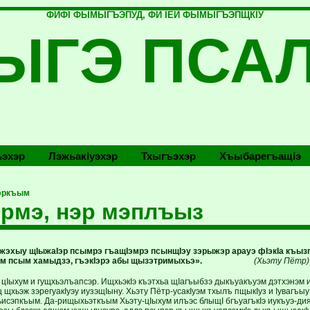
ФИФI ФЫМЫГЪЭПУД, ФИ IЕЙ ФЫМЫГЪЭПЩКIУ
ЫГЭ ПСА
эхэр
Лэжьакlуэхэр
Тхыгъэхэр
Хъыбарегъащlэ
эркъым
рмэ, нэр мэплъыз
жэхыу щIыжаIэр псымрэ гъащIэмрэ псынщIэу зэрыжэр арауэ фIэкIа къыз
ъым псым хамыдзэ, гъэкIэрэ абы щызэтримыхьэ».
(Хьэту Пётр)
щ цIыхум и гущхьэлъапсэр. ИщхьэкIэ къэтхьа щIагъыбзэ дыкъуакъуэм дэтхэнэм
щхьэж зэрегуакIуэу иузэщIыну. Хьэту Пётр-усакIуэм тхылъ пщыкIуз и Iувагъы
исэпкъым. Да-рищыхьэткъым Хьэту-цIыхум илъэс блыщI бгъуагъкIэ иукъуэ-ди