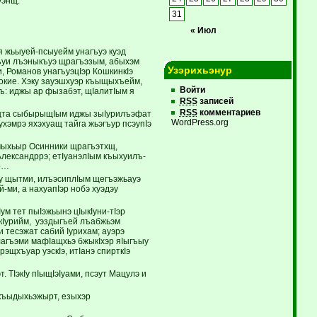
уэнщ.
31
« Июл
 я жьыуей-псыуейм унагъуэ куэд
ъуи лъэныкъуэ щрагъэзым, абыхэм
Узэрихьэнур
 Романов унагъуэцIэр КошкинкIэ
окие. Хэку зауэшхуэр къыщыхъейм,
Войти
ъ: иджы ар фызабэт, щIалитIым я
RSS
записей
RSS
комментариев
зыщта сыбырыщIым иджы зыIурилъэфат
WordPress.org
хэмрэ яхэхуащ тайга жьэгъур псэупIэ
эчыхьыр Осинники щрагъэтхщ,
Александррэ; етIуанэлIым къыхуилъ-
ар…
эу щытми, илъэсиплIым щегъэжьауэ
-ми, а нахуапIэр нобэ хуэдэу
Iум тет пыIэжьынэ цIыкIуни-тIэр
укIурийм, уэздыгъей лъабжьэм
тесэжат сабий Iурихам; ауэрэ
благъэми мафIащхьэ бжыкIхэр яIыгъыу
эщхъуар уэскIэ, итIанэ спирткIэ
 ТIэкIу пIыщIэIуами, псэут Мацулэ и
 къыдыхьэжырт, езыхэр