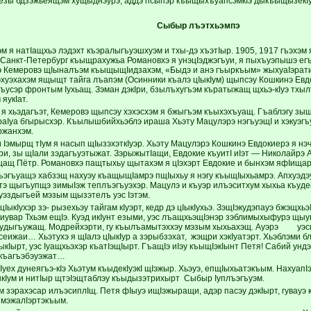
езы бдзэжьеящэм хущыднэурэ, аддэ псыпэр къыщыхъуапсэмкIэ дыкъыщызекI
Сыбыр лъэтхьэмпэ
м я натIащхьэ лэдэхт къэралыгъуэшхуэм и тхы-дэ хъэтIыр. 1905, 1917 гъэхэм
Санкт-Петербург къыщрахужьа Романовхэ я унэцIэджэгъуи, я пыхъуэпышэ ег
 Кемеровэ щIыналъэм къыщыщIидзахэм, «Быдэ и анэ гъыркъым» жыхуаIэрати,
эхуэхахэм ящыщт тайга лъапэм (Осинники къалэ цIыкIум) щыпсэу Кошкинэ Евд
гъусэр фронтым Iухьащ. Зэман дэкIри, бзылъхугъэм къратыжащ щхьэ-кIуэ тхыл
яукIат.
м я хьэдагъэт, Кемеровэ щыпсэу хэхэсхэм я бжыгъэм къыхэхъуащ. Гъаблэгу 
аIуа бгырысхэр. Къылышбийхьэблэ ираша Хьэту Мацулэрэ нэгъуэщI и хэкуэгъу
ржанхэм.
 Iэмырщ тIум я насып щIызэхэткIуэр. Хьэту Мацулэрэ Кошкинэ Евдокиерэ я н
ри, зы щIали зэдагъуэтыжат. ЗэрыжытIащи, Евдокие къуитI иIэт — Николайрэ 
ащащ Пётр. Романовхэ пащтыхьу щытахэм я цIэхэрт Евдокие и бынхэм яфIищ
ъэгъуащэ хабзэщ нахуэу къащыщIамрэ пщIыхьу я нэгу къыщIыхьамрэ. Апхуэд
тэ щыгъупщэ зимыIэж теплъэгъуэхэр. Мацулэ и къуэр илъэситхум хыхьа къудей
уэздыгъей мэзым щызэтелъ уэс Iэтэм.
цIыкIухэр зэ- рызехьэу тайгам кIуэрт, кедр дэ цIыкIухьэ. ЗэщIэкудэпауэ бжэщхьэ
Iиувар Тхьэм ещIэ. Куэд икIунт езыми, уэс лъащхьэщIэнэр зэблимыхыфурэ щы
иудыгъужащ. Модрейхэрти, гу къылъамытэххэу мэзым хыхьахэщ. Ауэрэ уэси 
сеижаи… Хьэтухэ я щIалэ цIыкIур а зэрыбзэхат, жэщри хэкIуатэрт. Хьэблэми 
Iырт, уэс Iуащхьэхэр къатIэщIырт. ГъащIэ иIэу къыщIэкIынт Петя! Сабий ундэр
 къагъэбэуэжат…
ех дунеягъэ-кIэ Хьэтум къыдекIуэкI щIэжыр. Хьэуэ, епщIыхьатэкъым. НахуапIэт.
IыкIум и нитIыр щтэIэщтаблэу къыдызэтрихырт Сыбыр Iуплъэгъуэм.
м зэрахэсар илъэсиплIщ. Петя фIыуэ ищIэжыращи, адэр пасэу дэкIырт, гувауэ
 мэжалIэртэкъым.