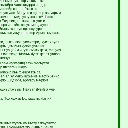
уит къэхъужахэр Сыбырым
колайрэ Александррэ я адэр
р зейр сэращ. УкIыгъэ
уиIуэхуащ. Мацулэ и щIалэр зыгуэрым
хэм къагъэдэIуэну хэтт: «УтIыпщ
 Евдокие, къыкIэлъыкIуам и
лэрэ и ныбжьэгъухэмрэ дауэрэ
бгырысхэр гуп щхьэхуэурэ
э къызыхукъуэплъахэр Арысь къэзахъ
ъти, зыкъызэкъуихыпэри, хуит хъуат
эфIыцIэм бын хуэбгъуэтащ» —
ы кIуэцIейм и гужьгъэжьырти, Мацулэ
т илъэсыр. КIэлъыкIуэжырт етIуанэр.
ыпэнут.
ын зэмыгуэгъуищ зэзыгъэгъуэта
р Iисраф ищIауэ.
опсыр къыфIещэтэхырт.
лIалIэу хуихь щхьэ-кIэ, мафIэ бзийр
фIэ щIидзэрт, аргуэру мафIэм
щхъутэкъым. НэхъапэIуэкIэ я унэ
 Псэ хьэхур IэфIыщэти, кIэтIий
лэм щызэхуэсыжа Хьэту зэкъуэшхэр
эщ. Хэхужынут-тIэ, быныр банэу