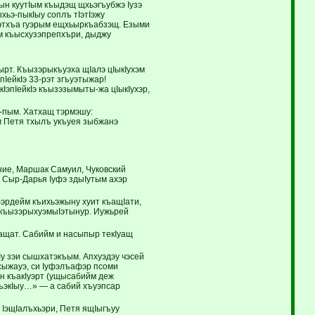
ын куутIым къыдэщ щхьэгъубжэ Iузэ
хьэ-пыкIыу соплъ тIэтIэжу
ъэтхъа гуэрым ещхьыркъабзэщ. Езыми
м къысхузэпрепхъри, дыджу
рт. Къызэрыкъуэха щIалэ цIыкIухэм
ейкIэ 33-рэт згъуэтыжар!
кIэпIейкIэ къызэзымыты-жа цIыкIухэр,
у-пым. Хатхащ тэрмэшу:
м Петя тхылъ укъуея зыбжанэ
ние, Маршак Самуил, Чуковский
м, Сыр-Дарья Iуфэ здыIутым ахэр
эбэрдейм къихьэжыну хуит къащIати,
 къызэрыхуэмыIэтынур. Иужьрей
ращат. Сабийм и насыпыр текIуащ
Iу зэи сышхатэкъым. Апхуэдэу чэсей
сыжауэ, си Iуфэлъафэр псоми
н къакIуэрт (ущысабийм деж
ъэкIыу…» — а сабий хъуэпсар
0 IэщIалъхьэри, Петя ящIыгъуу