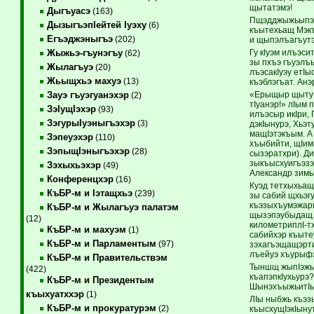
щытатэмэ!
Дыгъуасэ
(163)
Пщэдджыжьыпэ гу
ДызыгъэпIейтей Iуэху
(6)
къытехьащ Мэкъ
Егъэджэныгъэ
(202)
и щыпэлъагъутэ
Гу кIуэм илъэси
Жыжьэ-гъунэгъу
(62)
зы пхъэ гъуэлъы
Жылагъуэ
(20)
лъэсакIуэу ет
Жьыщхьэ махуэ
(13)
къэблэгъат. Анэ
«Ерыщыр щыту м
Зауэ гъуэгуанэхэр
(2)
тIуанэр!» лIым
ЗэIущIэхэр
(93)
илъэсыр икIри,
ЗэгурыIуэныгъэхэр
(3)
дэкIынурэ, Хьэт
мащIэтэкъым. А
Зэпеуэхэр
(110)
хъыбийти, щIим
ЗэпыщIэныгъэхэр
(28)
сызэратхри). Ди
зыкъысхуигъэзэ
Зэхыхьэхэр
(49)
Александр зимы
Конференцхэр
(16)
Куэд тетхыхьащ
КъБР-м и Iэтащхьэ
(239)
зы сабий щхьэг
къэзыхъумэжари
КъБР-м и Жылагъуэ палатэм
щызэпэубыдащ. 
(12)
километриплI-тх
КъБР-м и махуэм
(1)
сабийхэр къыте
КъБР-м и Парламентым
(97)
зэхагъэщащэрти
лъейуэ хъурыфэ
КъБР-м и Правительствэм
Тыншщ жыпIэжын
(422)
къапэпкIухьурэ?
КъБР-м и Президентым
ШынэхъыжьитIым
къыхуатххэр
(1)
ЛIы ныбжь къэз
КъБР-м и прокуратурэм
(2)
къысхущIэкIыну