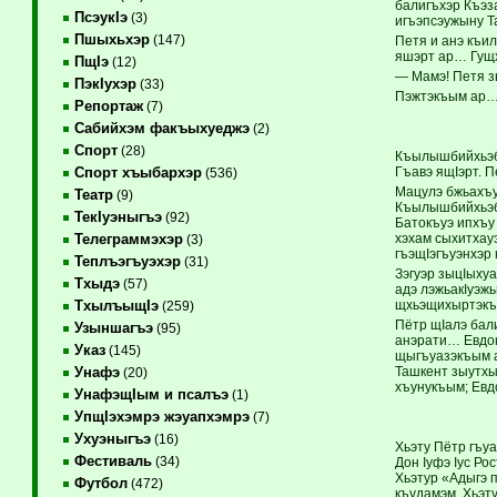
балигъхэр Къэза
ПсэукIэ
(3)
игъэпсэужыну Т
Пшыхьхэр
(147)
Петя и анэ къи
яшэрт ар… Гущх
ПщIэ
(12)
— Мамэ! Петя з
ПэкIухэр
(33)
Пэжтэкъым ар… 
Репортаж
(7)
Сабийхэм факъыхуеджэ
(2)
Спорт
(28)
Къылышбийхьэбл
Гъавэ ящIэрт. П
Спорт хъыбархэр
(536)
Мацулэ бжьахъу
Театр
(9)
Къылышбийхьэбл
ТекIуэныгъэ
(92)
Батокъуэ ипхъу 
хэхам сыхитхау
Телеграммэхэр
(3)
гъэщIэгъуэнхэр
Теплъэгъуэхэр
(31)
Зэгуэр зыцIыхуа
Тхыдэ
(57)
адэ лэжьакIуэж
щхьэщихыртэкъы
ТхылъыщIэ
(259)
Пётр щIалэ бал
Узыншагъэ
(95)
анэрати… Евдок
Указ
(145)
щыгъуазэкъым а
Ташкент зыутхы
Унафэ
(20)
хъунукъым; Евдо
УнафэщIым и псалъэ
(1)
УпщIэхэмрэ жэуапхэмрэ
(7)
Ухуэныгъэ
(16)
Хьэту Пётр гъу
Фестиваль
(34)
Дон Iуфэ Iус Ро
Хьэтур «Адыгэ 
Футбол
(472)
къудамэм. Хьэт