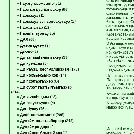
Сталин Иосиф 
Гъуэгу къежьапIэ
(51)
зэмыфэгъуу къи
тутнакъэ-щым к
Гъэлъэгъуэныгъэхэр
(96)
фыхуэмеймэ…» —
Гъэмахуэ
(11)
зэрыримыты-нур 
Гъэмахуэ зыгъэпсэхугъуэ
(17)
бзылъхугъэр. С
сапэщIыбым щыг
Гъэсэныгъэ
(12)
емылIэлIами, з
ГъэщIэгъуэнщ
(25)
Къэзахъстанымк
къалэм къэIэпх
ДАХ
(68)
И бынищым яхэс
Джэрпэджэж
(9)
иджы. Петя и м
Дзюдо
(2)
ирихъуэнурэ лъ
и къуэ, мыгъуэр
Ди зэпыщIэныгъэхэр
(33)
«ЗинэкIэ къалъ
Ди куейхэм
(1)
ГъэщIэгъуэныщэщ
Ди къуэш республикэхэм
(176)
Евдокие иджы I
Ди нэхъыжьыфIхэр
(14)
Плъыржьэрт щI
Плъыржьэрти, Iэ
Ди псэлъэгъухэр
(64)
дэгуу телыпщIэр
Ди сурэт гъэтIылъыгъэхэр
зибзеижырти, б
(314)
Бжьэхуцым мафI
Ди хьэщIэщым
(18)
къыщыхъуат ар…
Ди хэкуэгъухэр
(4)
А бжьэхуц тыкуш
кIапэр IэфI гуащI
Дин Iуэху
(75)
ДифI догъэлъапIэ
(208)
Дунейм щыхъыбархэр
(248)
Дунеймрэ дэрэ
(2)
ИлъэситI мэхъу
Дунейпсо Адыгэ Хасэ
(1)
мэлажьэ, я щхь