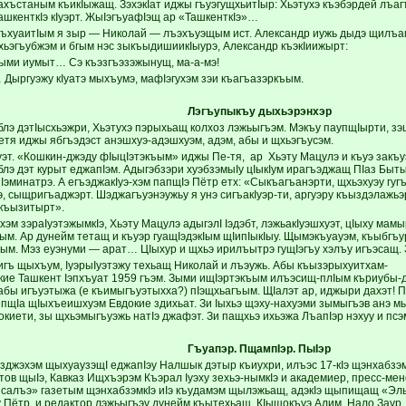
хъстаным къикIыжащ. ЗэхэкIат иджы гъуэгущхьитIыр: Хьэтухэ къэбэрдей лъагъ
ашкенткIэ кIуэрт. ЖыIэгъуафIэщ ар «ТашкенткIэ»…
лъхуаитIым я зыр — Николай — лъэхъуэщым ист. Александр иужь дыдэ щилъагъ
ьэгъубжэм и бгым нэс зыкъыдишиикIыурэ, Александр къэкIиижырт:
ыми иумыт… Сэ къэзгъэзэжынущ, ма-а-мэ!
Дыргуэжу кIуатэ мыхъумэ, мафIэгухэм зэи къагъазэркъым.
Лэгъупыкъу дыхьэрэнхэр
э дэтIысхьэжри, Хьэтухэ пэрыхьащ колхоз лэжьыгъэм. Мэкъу паупщIырти, зэщ
етя иджы ябгъэдэст анэшхуэ-адэшхуэм, адэм, абы и щхьэгъусэм.
эт. «Кошкин-джэду фIыцIэтэкъым» иджы Пе-тя, ар Хьэту Мацулэ и къуэ закъу
э дэт курыт еджапIэм. Адыгэбзэри хуэбзэмыIу цIыкIум ирагъэджащ ПIаз Бы
Iэминатрэ. А егъэджакIуэ-хэм папщIэ Пётр етх: «Сыкъагъанэрти, щхьэхуэу гугъ
э, сыщригъаджэрт. Шэджагъуэнэужьу я унэ сигъакIуэр-ти, аргуэру къыздэлажь
 къызитырт».
хэм зэраIуэтэжымкIэ, Хьэту Мацулэ адыгэлI Iэдэбт, лэжьакIуэшхуэт, цIыху мам
ьым. Ар дунейм тетащ и къуэр гуащIэдэкIым щIипIыкIыу. Щымэкъуауэм, къыбгъ
м. Мэз еуэнуми — арат… ЦIыхур и щхьэ ирилъытрэ гущIэгъу хэлъу игъэсащ
игъ щыхъум, IуэрыIуэтэжу техьащ Николай и лъэужь. Абы къызэрыхуитхам- 
ие Ташкент Iэпхъуат 1959 гъэм. Зыми ищIэртэкъым илъэсищ-плIым къриубы-дэ
бы игъуэтыжа (е къимыгъуэтыхха?) пIэщхьагъым. ЩIалэт ар, иджыри дахэт! 
пщIа щIыхъеишхуэм Евдокие здихьат. Зи Iыхьэ щэху-нахуэми зымыгъэв анэ мы
киети, зы щхьэмыгъуэжь натIэ джафэт. Зи пащхьэ ихьэжа ЛъапIэр нэхуу и псэм
Гъуапэр. ПщампIэр. ПыIэр
азджэхэм щыхуаузэщI еджапIэу Налшык дэтыр къиухри, илъэс 17-кIэ щэнхабзэ
стов щыIэ, Кавказ Ищхъэрэм Къэрал Iуэху зехьэ-нымкIэ и академиер, пресс-м
псалъэ» газетым щэнхабзэмкIэ иIэ къудамэм щылэжьащ, адэкIэ щыпищащ «Эль
у Пётр и редактор лэжьыгъэу дунейм къытехьащ КIыщокъуэ Алим, Нало Заур, 